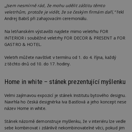
„Jsem nesmírně rád, že mohu udělit záštitu těmto
veletrhům, protože je vidět, že se českým firmám daří,“
řekl
Andrej Babiš při zahajovacím ceremoniálu.
Na letňanském výstavišti najdete mimo veletrhu FOR
INTERIOR i souběžné veletrhy FOR DECOR & PRESENT a FOR
GASTRO & HOTEL.
Veletrh můžete navštívit v termínu od 1. do 4. října, každý
z těchto dnů od 10. do 17. hodiny.
Home in white – stánek prezentující myšlenku
Velmi zajímavou expozicí je stánek Institutu bytového designu.
Navrhla ho česká designérka Iva Bastlová a jeho koncept nese
název Home in white.
Stánek názorně demonstruje myšlenku, že v interiéru lze vedle
sebe kombinovat i zdánlivě nekombinovatelné věci, pokud jim