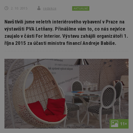
2. 10. 2015
redakce
AKTUÁLNĚ
Navštívili jsme veletrh interiérového vybavení v Praze na
výstavišti PVA Letňany. Přinášíme vám to, co nás nejvíce
zaujalo v části For Interior. Výstavu zahájili organizátoři 1.
října 2015 za účasti ministra financí Andreje Babiše.
11×