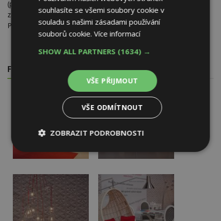
(přednáší Mgr. Petr Tchakert, Ing. Iva Bastlová). Z dalších
souhlasíte se všemi soubory cookie v
zajímavých expozic lze navštívit mezinárodní putovní výstavu
souladu s našimi zásadami používání
Patchwork.
souborů cookie.
Více informací
SHOW ALL PARTNERS
(1634) →
FOTOGALERIE
VŠE PŘIJMOUT
VŠE ODMÍTNOUT
ZOBRAZIT PODROBNOSTI
Nezbytně
Výkonové
Soubory
nutné
soubory
cílení
soubory
Funkční soubory
Nezařazené
soubory