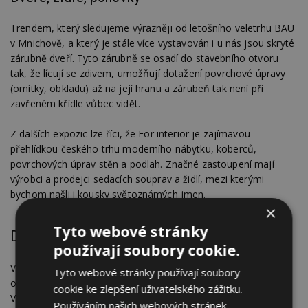
Trendem, který sledujeme výrazněji od letošního veletrhu BAU
v Mnichově, a který je stále více vystavován i u nás jsou skryté
zárubně dveří. Tyto zárubně se osadí do stavebního otvoru
tak, že lícují se zdivem, umožňují dotažení povrchové úpravy
(omítky, obkladu) až na její hranu a zárubeň tak není při
zavřeném křídle vůbec vidět.
Z dalších expozic lze říci, že For interior je zajímavou
přehlídkou českého trhu moderního nábytku, koberců,
povrchových úprav stěn a podlah. Značné zastoupení mají
výrobci a prodejci sedacích souprav a židlí, mezi kterými
bychom našli i kousky světoznámých jmen.
×
Tyto webové stránky
Doprovodný program
používají soubory cookie.
V rámci zaměření našeho portálu jsme se zajímali
Tyto webové stránky používají soubory
o doprovodný program veletrhu zabývající se interiérérem.
cookie ke zlepšení uživatelského zážitku.
V pátek se koná konference Trendy interiéru v zahraničí
Používáním našich webových stránek