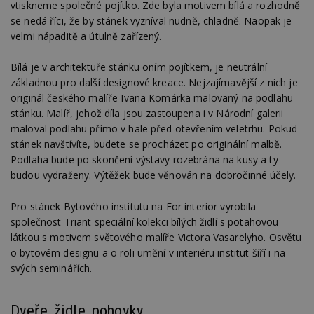
vtiskneme společné pojítko. Zde byla motivem bílá a rozhodně
se nedá říci, že by stánek vyzníval nudně, chladně. Naopak je
velmi nápaditě a útulně zařízený.
Bílá je v architektuře stánku oním pojítkem, je neutrální
základnou pro další designové kreace. Nejzajímavější z nich je
originál českého malíře Ivana Komárka malovaný na podlahu
stánku. Malíř, jehož díla jsou zastoupena i v Národní galerii
maloval podlahu přímo v hale před otevřením veletrhu. Pokud
stánek navštívíte, budete se procházet po originální malbě.
Podlaha bude po skončení výstavy rozebrána na kusy a ty
budou vydraženy. Výtěžek bude věnován na dobročinné účely.
Pro stánek Bytového institutu na For interior vyrobila
společnost Triant speciální kolekci bílých židlí s potahovou
látkou s motivem světového malíře Victora Vasarelyho. Osvětu
o bytovém designu a o roli umění v interiéru institut šíří i na
svých seminářích.
Dveře, židle, pohovky