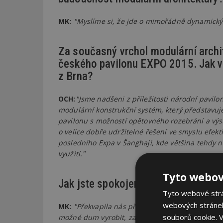
MK:
"Myslíme si, že jde o mimořádně dynamický 
Za současný vrchol modulární archi
českého pavilonu EXPO 2015. Jak vní
z Brna?
OCH:
"Jsme nadšeni z příležitosti národní pavilo
modulární konstrukční systém, který představuj
pavilonu s možností opětovného rozebrání a výs
o velice dobře udržitelné řešení ve smyslu efekti
posledního Expa v Šanghaji, kde většina tehdy n
využití."
Tyto webov
Jak jste spokojeni s procesem výst
Tyto webové strán
webových stránek
MK:
"Překvapila nás především jeho rychlost a k
souborů cookie.
V
možné dum vyrobit, zabalit, přivézt a poskládat.