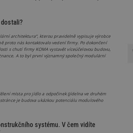
 dostali?
ární architektura“, kterou pravidelně vypisuje výrobce
mě proto nás kontaktovalo vedení firmy. Po dokončení
alosti s chutí firmy KOMA vystavět víceúčelovou budovu,
tnance. A to byl první významný společný modulární
lení místa pro jídlo a odpočinek (jídelna ve druhém
ní stránce je budova ukázkou potenciálu modulového
onstrukčního systému. V čem vidíte
?