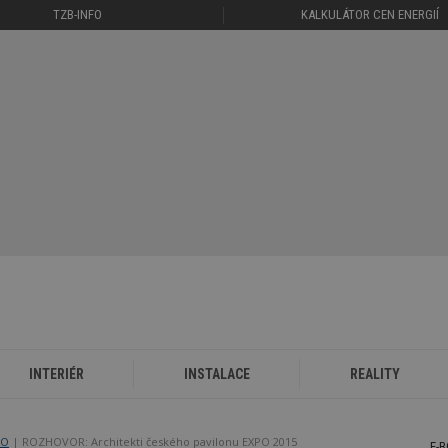
TZB-INFO
KALKULÁTOR CEN ENERGIÍ
INTERIÉR
INSTALACE
REALITY
PO
ROZHOVOR: Architekti českého pavilonu EXPO 2015
E-