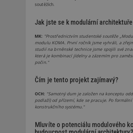
soutěžích.
Jak jste se k modulární architektuře
MK:
"Prostřednictvím studentské soutěže „Modul
modulu KOMA. První ročník jsme vyhráli, a zřej
studií na brněnské technice jsme spojili své zn
která je kombinací jídelny a zázemím pro zaměs
počin."
Čím je tento projekt zajímavý?
OCH:
"Samotný dum je založen na konceptu oddě
podlaží) od přízemí, kde se pracuje. Po formál
konstrukčního systému."
Mluvíte o potenciálu modulového k
budoucnost modulární architektury