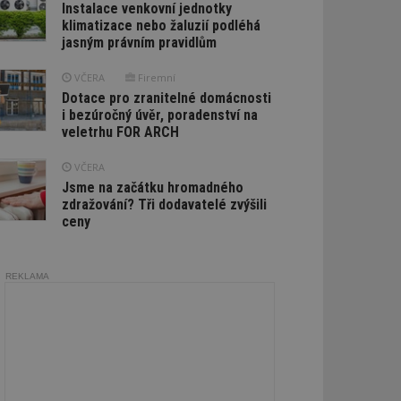
Instalace venkovní jednotky
klimatizace nebo žaluzií podléhá
jasným právním pravidlům
VČERA
Firemní
Dotace pro zranitelné domácnosti
i bezúročný úvěr, poradenství na
veletrhu FOR ARCH
VČERA
Jsme na začátku hromadného
zdražování? Tři dodavatelé zvýšili
ceny
REKLAMA