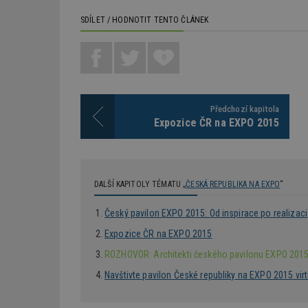
SDÍLET / HODNOTIT TENTO ČLÁNEK
_dc_gtm_UA-53599
0
id
Předchozí kapitola
Expozice ČR na EXPO 2015
_hjFirstSeen
_hjAbsoluteSessi
DALŠÍ KAPITOLY TÉMATU „
ČESKÁ REPUBLIKA NA EXPO
“
Český pavilon EXPO 2015: Od inspirace po realizaci
counter
Expozice ČR na EXPO 2015
ROZHOVOR: Architekti českého pavilonu EXPO 201
Navštivte pavilon České republiky na EXPO 2015 virt
__gfp_64b