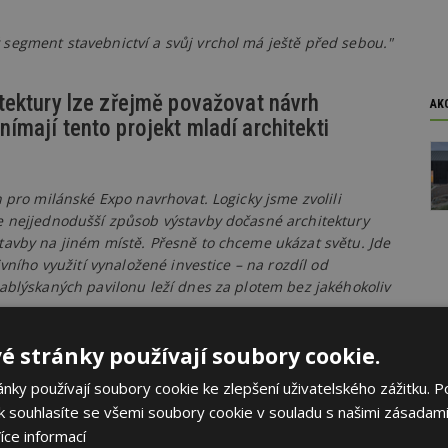
segment stavebnictví a svůj vrchol má ještě před sebou."
tektury lze zřejmě považovat návrh
AK
mají tento projekt mladí architekti
n pro milánské Expo navrhovat. Logicky jsme zvolili
e nejjednodušší způsob výstavby dočasné architektury
tavby na jiném místě. Přesně to chceme ukázat světu. Jde
vního využití vynaložené investice – na rozdíl od
ablýskaných pavilonu leží dnes za plotem bez jakéhokoliv
é stránky používají soubory cookie.
avby?
ky používají soubory cookie ke zlepšení uživatelského zážitku. P
 souhlasíte se všemi soubory cookie v souladu s našimi zásadami
oordinovanost. Je až neuvěřitelné, za jak krátkou dobu je
íce informací
 Díky tomu jsme byli na staveništi Expa první země