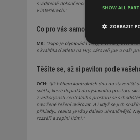
s viditelně dokončenou hrubou stavbou. Nyní se 
SHOW ALL PAR
v interiérech."
ZOBRAZIT P
Co pro vás samotný projekt pavil
MK:
"Expo je olympiáda védy, techniky, architek
Nezbytně
nutné soubor
s kvalifikací atletu na Hry. Zároveň jde o naši p
Těšíte se, až si pavilon podle vaše
OCH:
"Již během kontrolních dnu na staveništi si
světla, které dopadá do výstavního prostoru skrz
Nezbytně nutné s
z velkorysosti centrálního prostoru se schodiš
navržené řešení ověřovat. A i když se jich snažím
Nezbytně nutné soubo
příklady), realita je vždy daleko uhrančivější. N
Webové stránky nelz
rozzáří a zaplní lidmi."
Název
_hjIncludedInPa