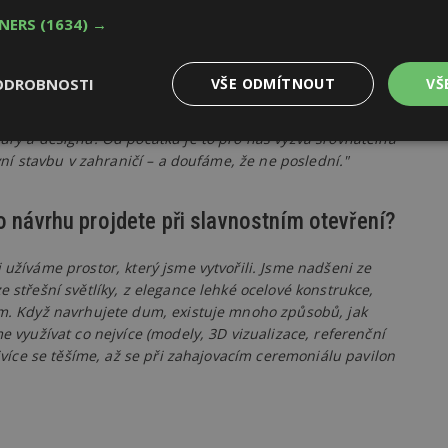
ladí detaily a pavilon se připravuje na zimu a práce
TNERS
(1634) →
ODROBNOSTI
VŠE ODMÍTNOUT
VŠ
onu EXPO znamená?
tury a designu. Od počátku je to pro nás výzva srovnatelná
Výkonové
Soubory cílení
Funkční
y
soubory
soubory
rvní stavbu v zahraničí – a doufáme, že ne poslední."
ho návrhu projdete při slavnostním otevření?
 užíváme prostor, který jsme vytvořili. Jsme nadšeni ze
e střešní světlíky, z elegance lehké ocelové konstrukce,
oubory
Výkonové soubory
Soubory cílení
Funkční soubory
Ne
těm. Když navrhujete dum, existuje mnoho způsobů, jak
e využívat co nejvíce (modely, 3D vizualizace, referenční
ry cookie umožňují základní funkce webových stránek, jako je přihlášení uživatele
ejvíce se těšíme, až se při zahajovacím ceremoniálu pavilon
e bez nezbytně nutných souborů cookie správně používat.
Provider
/
Vyprší
Popis
Doména
geviewSample
2
Tento soubor cookie je nastaven tak, 
Hotjar Ltd
minuty
Hotjar o tom, zda je tento návštěvník 
www.estav.cz