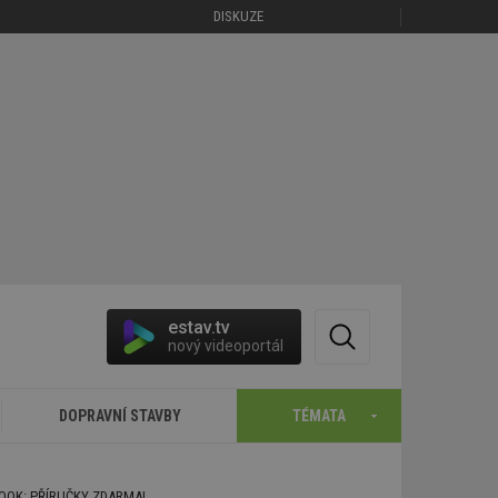
DISKUZE
estav.tv
nový videoportál
DOPRAVNÍ STAVBY
TÉMATA
BOOK: PŘÍRUČKY ZDARMA!