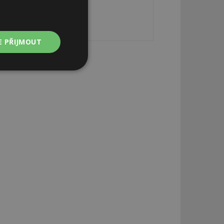
E PŘIJMOUT
Nezařazené
soubory
zařazené soubory
 a správa účtu.
aby informoval
zahrnut do