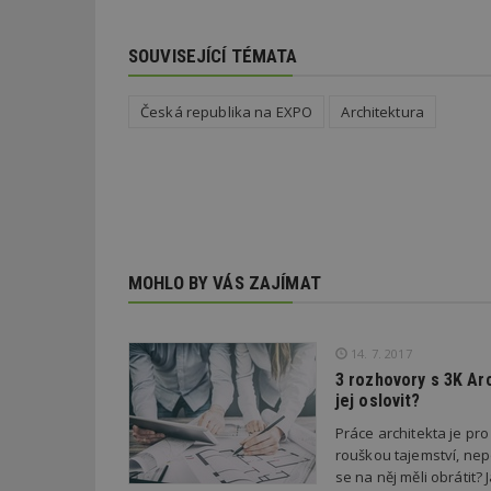
SOUVISEJÍCÍ TÉMATA
Název
Provider
Pr
Název
Název
/
D
Název
_hjSessionUser_1
Doména
test
.m
Česká republika na EXPO
Architektura
tu
_gid
CMID
Google
LLC
Gdyn
mobile
ww
.estav.cz
_ga
TDID
Google
sssp_session
c
.e
LLC
.estav.cz
ui
VISITOR_INFO1_LI
cct
MOHLO BY VÁS ZAJÍMAT
_hjSession_170189
Gtest
uid
14. 7. 2017
C
3 rozhovory s 3K Ar
jej oslovit?
test_cookie
bm2uu
Práce architekta je p
cct
rouškou tajemství, nep
id
se na něj měli obráti
ibbid