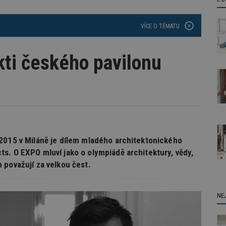
VÍCE O TÉMATU
ti českého pavilonu
2015 v Miláně je dílem mladého architektonického
s. O EXPO mluví jako o olympiádě architektury, vědy,
 považují za velkou čest.
NE