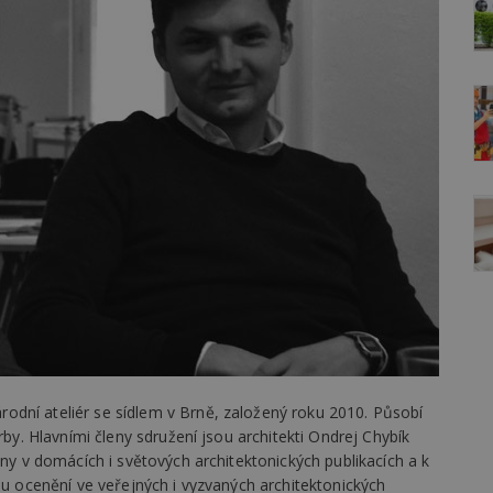
dní ateliér se sídlem v Brně, založený roku 2010. Působí
rby. Hlavními členy sdružení jsou architekti Ondrej Chybík
ány v domácích i světových architektonických publikacích a k
du ocenění ve veřejných i vyzvaných architektonických