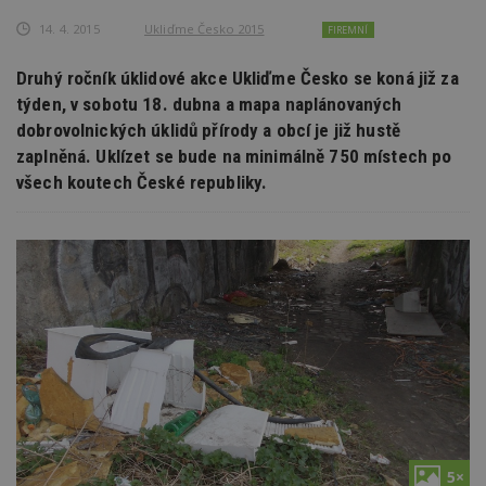
14. 4. 2015
Ukliďme Česko 2015
FIREMNÍ
Druhý ročník úklidové akce Ukliďme Česko se koná již za
týden, v sobotu 18. dubna a mapa naplánovaných
dobrovolnických úklidů přírody a obcí je již hustě
zaplněná. Uklízet se bude na minimálně 750 místech po
všech koutech České republiky.
5×