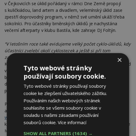
v Čejkovicích se úklid pořádaný v rámci Dne Země propojí
s kuličkiádou, land artem a divadlem, velemínský úklid zase
zpestří doprovodný program, v němž své umění ukáží třeba
sokolníci. Pro účastníky brněnských úklidů je nachystána
večerní afterparty v klubu Bastila, kde zahraje DJ Foltýn.
“V letošním roce také evidujeme velký počet cyklo-úklidů, kdy
účastníci zvelebí okolí cyklostezek a ještě si při tom
zasportují,”
podotkl další z organizátorů akce Miroslav
×
Kubásek. A nejen ze sedel kol, uklízet se bude i z lodí, například
Tyto webové stránky
v Karlových Varech, kde si chystá úklid řeky Ohře a jejích
používají soubory cookie.
břehů. Je třeba zmínit, že tyto aktivity jsou plně v režii
dobrovolných organizátorů místních úklidů, kteří mají zásadní
Tyto webové stránky používají soubory
podíl na uskutečnění celé akce.
cookie ke zlepšení uživatelského zážitku.
Používáním našich webových stránek
Pomozte jim zúročit úsilí, které do příprav úklidů vložili,
souhlasíte se všemi soubory cookie v
a přidejte se také! Mapu připravovaných úklidů naleznete na
souladu s našimi zásadami používání
webových stránkách iniciativy
. Vyberte si ten svůj a přidejte se
souborů cookie.
Více informací
k ministrovi životního prostředí Richardovi Brabcovi, senátorce
Ivaně Cabrnochové, předsedkyni Strany zelených Janě
SHOW ALL PARTNERS
(1634) →