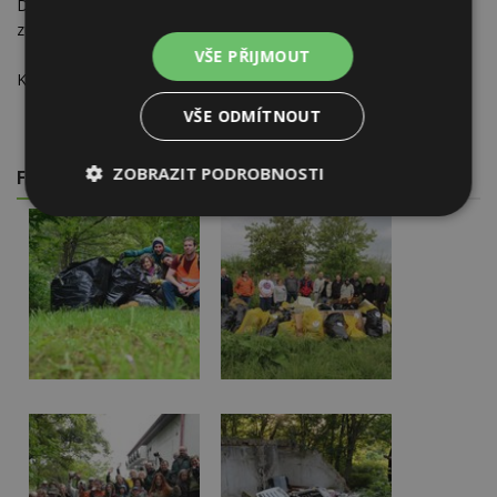
Drápalové a řadě primátorů a starostů, kteří se úklidů aktivně
zúčastní. A možná přijde i Viktor Čistič...
VŠE PŘIJMOUT
Každopádně už za týden, v sobotu 18.4., jdeme na to!
VŠE ODMÍTNOUT
ZOBRAZIT PODROBNOSTI
FOTOGALERIE
Nezbytně
Výkonové
Soubory
nutné
soubory
cílení
soubory
Funkční soubory
Nezařazené
soubory