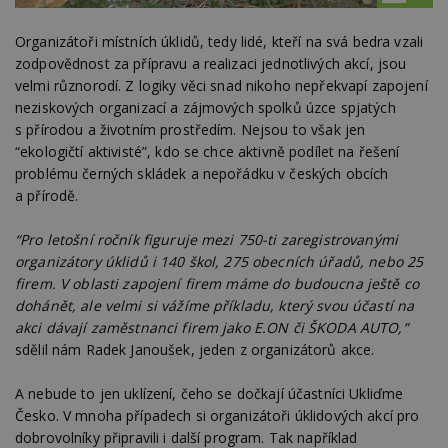
Organizátoři místních úklidů, tedy lidé, kteří na svá bedra vzali
zodpovědnost za přípravu a realizaci jednotlivých akcí, jsou
velmi různorodí. Z logiky věci snad nikoho nepřekvapí zapojení
neziskových organizací a zájmových spolků úzce spjatých
s přírodou a životním prostředím. Nejsou to však jen
“ekologičtí aktivisté”, kdo se chce aktivně podílet na řešení
problému černých skládek a nepořádku v českých obcích
a přírodě.
“Pro letošní ročník figuruje mezi 750-ti zaregistrovanými
organizátory úklidů i 140 škol, 275 obecních úřadů, nebo 25
firem. V oblasti zapojení firem máme do budoucna ještě co
dohánět, ale velmi si vážíme příkladu, který svou účastí na
akci dávají zaměstnanci firem jako E.ON či ŠKODA AUTO,”
sdělil nám Radek Janoušek, jeden z organizátorů akce.
A nebude to jen uklízení, čeho se dočkají účastníci Ukliďme
Česko. V mnoha případech si organizátoři úklidových akcí pro
dobrovolníky připravili i další program. Tak například