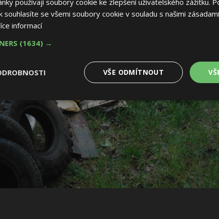
ky používají soubory cookie ke zlepšení uživatelského zážitku. P
 souhlasíte se všemi soubory cookie v souladu s našimi zásadami
íce informací
TNERS
(1634) →
ODROBNOSTI
VŠE ODMÍTNOUT
VŠ
é
Výkonové
Soubory cílení
Funkční soubory
soubory
 soubory
Výkonové soubory
Soubory cílení
Funkční soubory
Nez
ry cookie umožňují základní funkce webových stránek, jako je přihlášení uživatele
e bez nezbytně nutných souborů cookie správně používat.
Provider
/