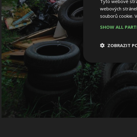
Tyto webové strán
webových stránek
souborů cookie.
V
SHOW ALL PAR
ZOBRAZIT P
Nezbytně nutn
soubory
Nezbytně nutné
Nezbytně nutné soubo
Webové stránky nelz