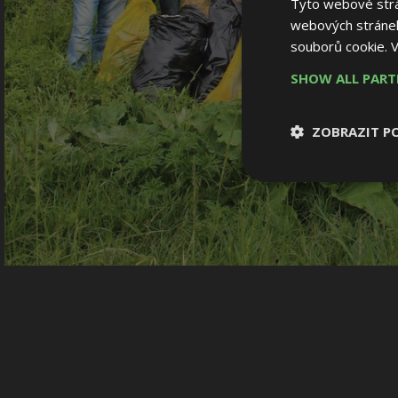
Tyto webové strán
webových stránek
souborů cookie.
V
SHOW ALL PAR
ZOBRAZIT P
Nezbytně nutn
soubory
Nezbytně nutné
Nezbytně nutné soubo
Webové stránky nelz