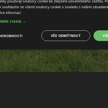
ky používají soubory cookie ke zlepšení uživatelského zážitku. P
 souhlasíte se všemi soubory cookie v souladu s našimi zásadami
íce informací
TNERS
(1634) →
ODROBNOSTI
VŠE ODMÍTNOUT
VŠ
é
Výkonové
Soubory cílení
Funkční soubory
soubory
 soubory
Výkonové soubory
Soubory cílení
Funkční soubory
Nez
ry cookie umožňují základní funkce webových stránek, jako je přihlášení uživatele
e bez nezbytně nutných souborů cookie správně používat.
Provider
/