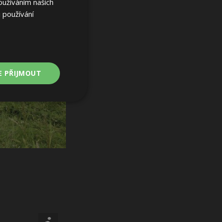
oužíváním našich
 používání
E PŘIJMOUT
Nezařazené
soubory
ařazené soubory
 a správa účtu.