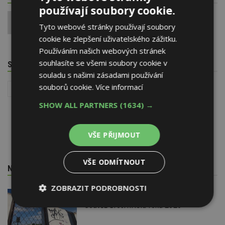
používají soubory cookie.
0
Tyto webové stránky používají soubory
cookie ke zlepšení uživatelského zážitku.
Používáním našich webových stránek
souhlasíte se všemi soubory cookie v
SOUVISEJÍCÍ TÉMATA
souladu s našimi zásadami používání
souborů cookie.
Více informací
Stavba
Architektura
Okna
Recyklace odpadů
SHOW ALL PARTNERS
(1634) →
VŠE PŘIJMOUT
VŠE ODMÍTNOUT
NEJNOVĚJŠÍ REDAKČNÍ ZPRÁVY
ZOBRAZIT PODROBNOSTI
29. 6. 2026
Soutěž Brownfield roku 2026
Nezbytně
Výkonové
Soubory
nutné
soubory
cílení