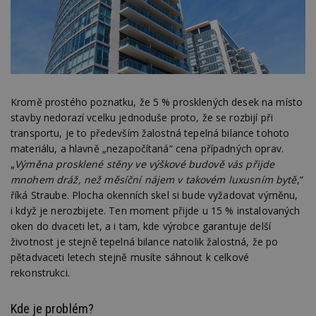
Kromě prostého poznatku, že 5 % prosklených desek na místo
stavby nedorazí vcelku jednoduše proto, že se rozbijí při
transportu, je to především žalostná tepelná bilance tohoto
materiálu, a hlavně „nezapočítaná“ cena případných oprav.
„
Výměna prosklené stěny ve výškové budově vás přijde
mnohem dráž, než měsíční nájem v takovém luxusním bytě
,“
říká Straube. Plocha okenních skel si bude vyžadovat výměnu,
i když je nerozbijete. Ten moment přijde u 15 % instalovaných
oken do dvaceti let, a i tam, kde výrobce garantuje delší
životnost je stejně tepelná bilance natolik žalostná, že po
pětadvaceti letech stejně musíte sáhnout k celkové
rekonstrukci.
Kde je problém?