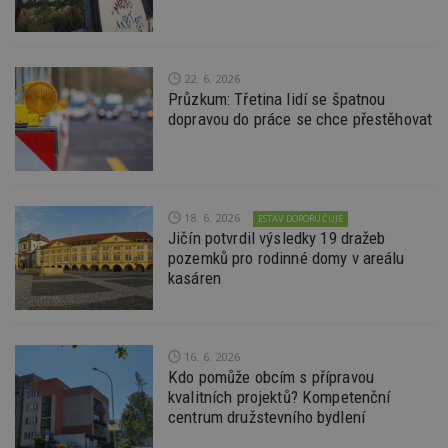
soubory
Funkční soubory
Nezařazené
22. 6. 2026
soubory
Průzkum: Třetina lidí se špatnou
dopravou do práce se chce přestěhovat
18. 6. 2026
ESTAV DOPORUČUJE
Nezbytně nutné soubory
Jičín potvrdil výsledky 19 dražeb
pozemků pro rodinné domy v areálu
Výkonové soubory
Soubory cílení
kasáren
Funkční soubory
Nezařazené soubory
Nezbytně nutné soubory cookie umožňují základní
funkce webových stránek, jako je přihlášení
16. 6. 2026
uživatele a správa účtu. Webové stránky nelze bez
nezbytně nutných souborů cookie správně
Kdo pomůže obcím s přípravou
používat.
kvalitních projektů? Kompetenční
centrum družstevního bydlení
Provider
/
Název
Vyprší
P
Doména