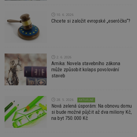
_hjIncludedInPageviewSample
2
T
Hotjar Ltd
minuty
co
www.estav.cz
na
10. 6. 2026
ab
Chcete si založit evropské „eseróčko“?
Ho
zd
ná
z
vz
d
l
z
st
2. 6. 2026
w
Arnika: Novela stavebního zákona
může způsobit kolaps povolování
_dc_gtm_UA-53599847-1
.estav.cz
53
T
sekund
co
staveb
př
w
po
S
Go
28. 5. 2026
da
AKTUÁLNĚ
kó
Nová zelená úsporám: Na obnovu domu
Po
si bude možné půjčit až dva miliony Kč,
lz
z
na byt 750.000 Kč
nu
be
sk
f