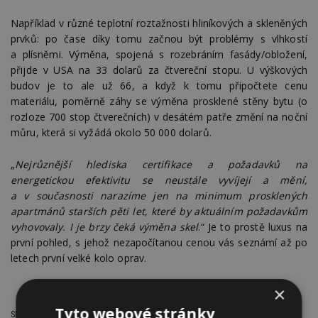
Například v různé teplotní roztažnosti hliníkových a skleněných
prvků: po čase díky tomu začnou být problémy s vlhkostí
a plísněmi. Výměna, spojená s rozebráním fasády/obložení,
přijde v USA na 33 dolarů za čtvereční stopu. U výškových
budov je to ale už 66, a když k tomu připočtete cenu
materiálu, poměrně záhy se výměna prosklené stěny bytu (o
rozloze 700 stop čtverečních) v desátém patře změní na noční
můru, která si vyžádá okolo 50 000 dolarů.
„
Nejrůznější hlediska certifikace a požadavků na
energetickou efektivitu se neustále vyvíjejí a mění,
a v současnosti narazíme jen na minimum prosklených
apartmánů starších pěti let, které by aktuálním požadavkům
vyhovovaly. I je brzy čeká výměna skel
.“ Je to prostě luxus na
první pohled, s jehož nezapočítanou cenou vás seznámí až po
letech první velké kolo oprav.
×
Tyto webové stránky
SDÍLET / HODNOTIT TENTO ČLÁNEK