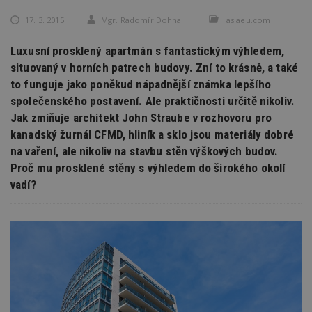
17. 3. 2015
Mgr. Radomír Dohnal
asiaeu.com
Luxusní prosklený apartmán s fantastickým výhledem,
situovaný v horních patrech budovy. Zní to krásně, a také
to funguje jako poněkud nápadnější známka lepšího
společenského postavení. Ale praktičnosti určitě nikoliv.
Jak zmiňuje architekt John Straube v rozhovoru pro
kanadský žurnál CFMD, hliník a sklo jsou materiály dobré
na vaření, ale nikoliv na stavbu stěn výškových budov.
Proč mu prosklené stěny s výhledem do širokého okolí
vadí?