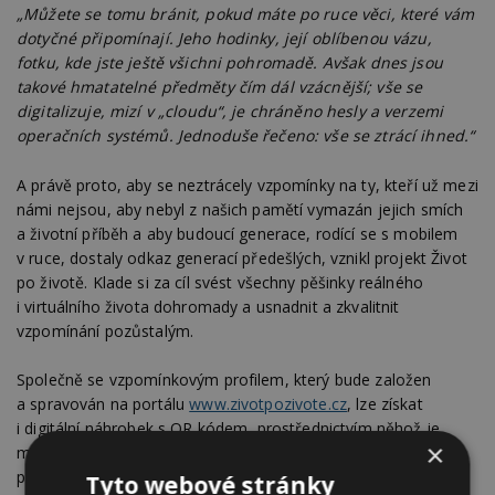
„Můžete se tomu bránit, pokud máte po ruce věci, které vám
dotyčné připomínají. Jeho hodinky, její oblíbenou vázu,
fotku, kde jste ještě všichni pohromadě. Avšak dnes jsou
takové hmatatelné předměty čím dál vzácnější; vše se
digitalizuje, mizí v „cloudu“, je chráněno hesly a verzemi
operačních systémů. Jednoduše řečeno: vše se ztrácí ihned.“
A právě proto, aby se neztrácely vzpomínky na ty, kteří už mezi
námi nejsou, aby nebyl z našich pamětí vymazán jejich smích
a životní příběh a aby budoucí generace, rodící se s mobilem
v ruce, dostaly odkaz generací předešlých, vznikl projekt Život
po životě. Klade si za cíl svést všechny pěšinky reálného
i virtuálního života dohromady a usnadnit a zkvalitnit
vzpomínání pozůstalým.
Společně se vzpomínkovým profilem, který bude založen
a spravován na portálu
www.zivotpozivote.cz
, lze získat
i digitální náhrobek s QR kódem, prostřednictvím něhož je
×
možné vstoupit z reálného života do online vzpomínkového
profilu a prohlížet si texty, fotky, videa i vzpomínky ostatních
Tyto webové stránky