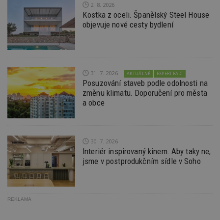
s
2. 8. 2026
ná
Kostka z oceli. Španělský Steel House
je
kt
objevuje nové cesty bydlení
id
p
ú
An
id
www.estav.cz
1 rok
T
co
31. 7. 2026
AKTUÁLNĚ
EXPERT RADÍ
po
Posuzování staveb podle odolnosti na
vy
se
změnu klimatu. Doporučení pro města
a obce
_hjFirstSeen
29
S
Hotjar Ltd
minut
je
.estav.cz
54
ab
sekund
sl
ce
pr
30. 7. 2026
po
Interiér inspirovaný kinem. Aby taky ne,
N
ž
jsme v postprodukčním sídle v Soho
id
i
_hjAbsoluteSessionInProgress
29
S
Hotjar Ltd
minut
je
.estav.cz
REKLAMA
54
ab
sekund
sl
ce