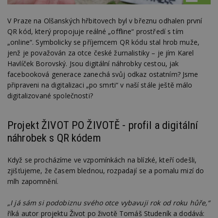
V Praze na Olšanských hřbitovech byl v březnu odhalen první
QR kód, který propojuje reálné „offline“ prostředí s tím
„online“. Symbolicky se příjemcem QR kódu stal hrob muže,
jenž je považován za otce české žurnalistiky – je jím Karel
Havlíček Borovský. Jsou digitální náhrobky cestou, jak
facebooková generace zanechá svůj odkaz ostatním? Jsme
připraveni na digitalizaci „po smrti“ v naší stále ještě málo
digitalizované společnosti?
Projekt ŽIVOT PO ŽIVOTĚ - profil a digitální
náhrobek s QR kódem
Když se procházíme ve vzpomínkách na blízké, kteří odešli,
zjišťujeme, že časem blednou, rozpadají se a pomalu mizí do
mlh zapomnění.
„I já sám si podobiznu svého otce vybavuji rok od roku hůře,“
říká autor projektu Život po životě Tomáš Studeník a dodává: