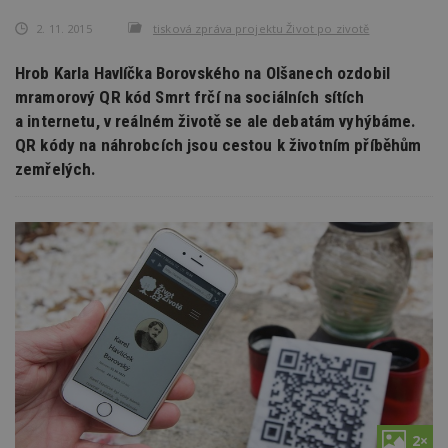
2. 11. 2015
tisková zpráva projektu Život po zivotě
Hrob Karla Havlíčka Borovského na Olšanech ozdobil
mramorový QR kód Smrt frčí na sociálních sítích
a internetu, v reálném životě se ale debatám vyhýbáme.
QR kódy na náhrobcích jsou cestou k životním příběhům
zemřelých.
2×