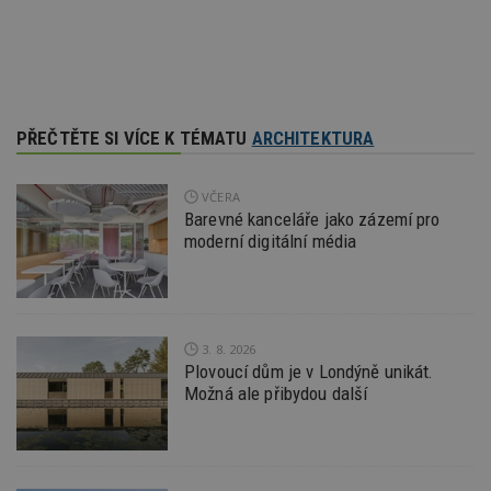
_hjIncludedInPageviewSample
2
T
Hotjar Ltd
minuty
co
www.estav.cz
na
ab
Ho
zd
ná
z
PŘEČTĚTE SI VÍCE K TÉMATU
ARCHITEKTURA
vz
d
l
z
VČERA
st
w
Barevné kanceláře jako zázemí pro
moderní digitální média
_dc_gtm_UA-53599847-1
.estav.cz
53
T
sekund
co
př
w
po
S
Go
3. 8. 2026
da
Plovoucí dům je v Londýně unikát.
kó
Po
Možná ale přibydou další
lz
z
nu
be
sk
f