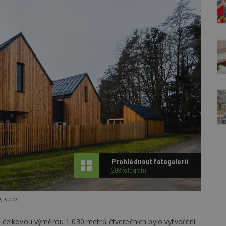
Prohlédnout fotogalerii
203 fotografií
s.r.o.
 celkovou výměrou 1 030 metrů čtverečních bylo vytvoření