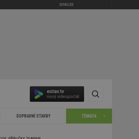
DISKUZE
estav.tv
nový videoportál
DOPRAVNÍ STAVBY
TÉMATA
BOOK: PŘÍRUČKY ZDARMA!