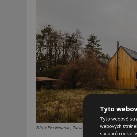
Tyto webov
Tyto webové strán
webových stránek
Zdroj: Eva Neuman, Zuzana Krasňanová, Kouzlo Chalup, 
souborů cookie.
V