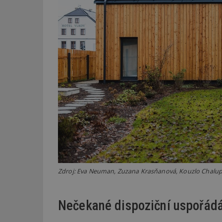
_dc_gtm_UA-53599
id
_hjFirstSeen
_hjAbsoluteSessi
counter
Zdroj: Eva Neuman, Zuzana Krasňanová, Kouzlo Chalup, 
Nečekané dispoziční uspořádá
__gfp_64b