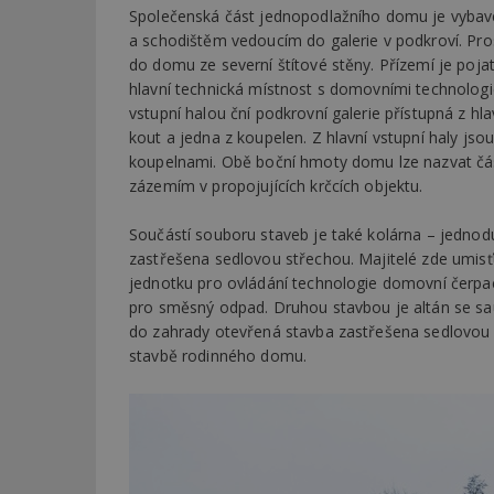
Společenská část jednopodlažního domu je vybav
a schodištěm vedoucím do galerie v podkroví. Pros
Název
Provider
Pr
do domu ze severní štítové stěny. Přízemí je poja
Název
Název
/
D
Název
hlavní technická místnost s domovními technologi
_hjSessionUser_1
Doména
test
.m
vstupní halou ční podkrovní galerie přístupná z hl
tu
_gid
CMID
Google
kout a jedna z koupelen. Z hlavní vstupní haly jso
LLC
Gdyn
mobile
ww
.estav.cz
koupelnami. Obě boční hmoty domu lze nazvat část
zázemím v propojujících krčcích objektu.
_ga
TDID
Google
sssp_session
c
.e
LLC
.estav.cz
ui
Součástí souboru staveb je také kolárna – jednodu
VISITOR_INFO1_LI
zastřešena sedlovou střechou. Majitelé zde umisťuj
cct
jednotku pro ovládání technologie domovní čerpací
_hjSession_170189
pro směsný odpad. Druhou stavbou je altán se s
Gtest
do zahrady otevřená stavba zastřešena sedlovou 
uid
stavbě rodinného domu.
C
test_cookie
bm2uu
cct
id
ibbid