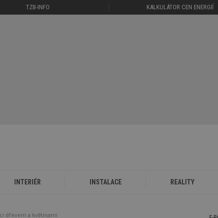
TZB-INFO
KALKULÁTOR CEN ENERGIÍ
INTERIÉR
INSTALACE
REALITY
ící dřevem a květinami
E-