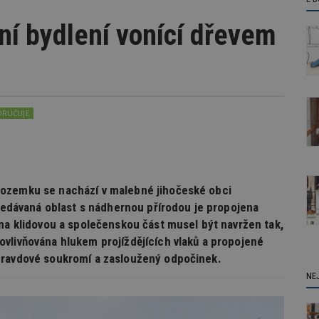
ní bydlení vonící dřevem
ORUČUJE
pozemku se nachází v malebné jihočeské obci
hledávaná oblast s nádhernou přírodou je propojena
 na klidovou a společenskou část musel být navržen tak,
vlivňována hlukem projíždějících vlaků a propojené
pravdové soukromí a zasloužený odpočinek.
NE