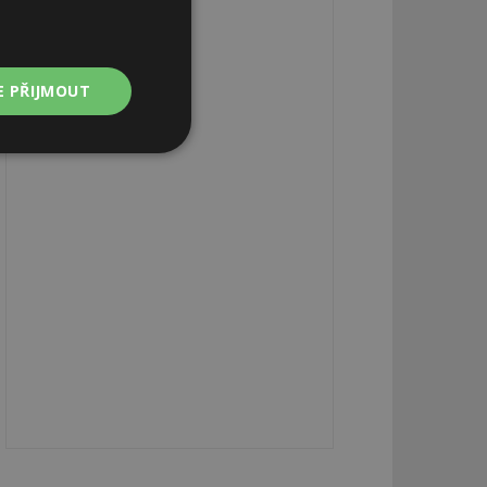
E PŘIJMOUT
Nezařazené
soubory
zařazené soubory
 a správa účtu.
aby informoval
zahrnut do