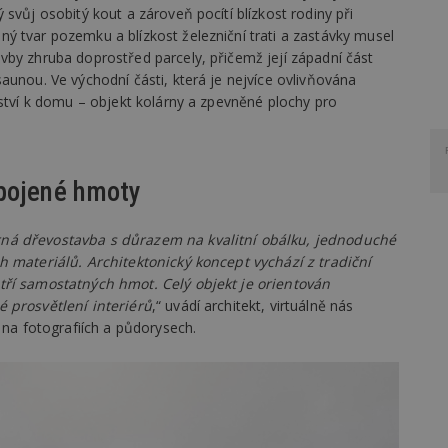
svůj osobitý kout a zároveň pocítí blízkost rodiny při
ý tvar pozemku a blízkost železniční trati a zastávky musel
vby zhruba doprostřed parcely, přičemž její západní část
aunou. Ve východní části, která je nejvíce ovlivňována
nství k domu – objekt kolárny a zpevněné plochy pro
pojené hmoty
ná dřevostavba s důrazem na kvalitní obálku, jednoduché
h materiálů. Architektonický koncept vychází z tradiční
tří samostatných hmot. Celý objekt je orientován
é prosvětlení interiérů
,“ uvádí architekt, virtuálně nás
 na fotografiích a půdorysech.