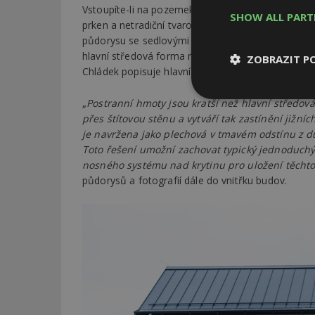
Vstoupíte-li na pozemek, okamžitě vás upoutají
SHOW ALL PAR
prken a netradiční tvarové řešení souboru staveb
půdorysu se sedlovými střechami propojené jedno
hlavní středová forma má hřeben střechy zhruba o
ZOBRAZIT P
Chládek popisuje hlavní středovou formu jako spo
Nezbytně
„
Postranní hmoty jsou kratší než hlavní středová
nutné soubor
přes štítovou stěnu a vytváří tak zastínění jižní
je navržena jako plechová v tmavém odstínu z d
Toto řešení umožní zachovat typický jednoduchý
nosného systému nad krytinu pro uložení těcht
půdorysů a fotografií dále do vnitřku budov.
Nezbytně nutné s
Nezbytně nutné soubo
Webové stránky nelz
Název
_hjIncludedInPa