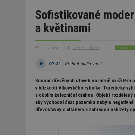
Sofistikované moder
a květinami
10. 6. 2026
Vlastimil Růžička
ESTAV DOP
07:31
Přehrát audio verzi
Soubor dřevěných staveb na mírně svažitém 
v blízkosti Vlkovského rybníka. Turisticky vy
s okolím železniční dráhou. Objekt rozdělený
aby východní část pozemku nebyla negativně o
dřevostavby s altánem a zahradou nabízely o