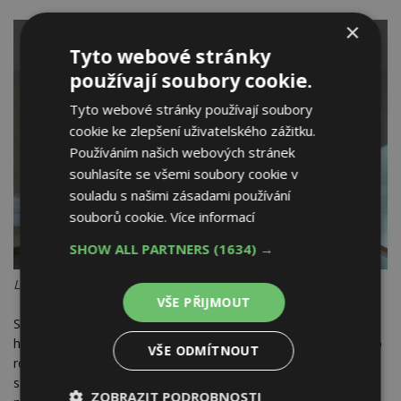
×
Tyto webové stránky
používají soubory cookie.
Tyto webové stránky používají soubory
cookie ke zlepšení uživatelského zážitku.
Používáním našich webových stránek
souhlasíte se všemi soubory cookie v
souladu s našimi zásadami používání
souborů cookie.
Více informací
SHOW ALL PARTNERS
(1634) →
Ložnice. Foto: BoysPlayNice
VŠE PŘIJMOUT
Střecha zakrývá dva hlavní objemy. První skrývá ateliér,
hostinskou část a garáž. Druhý je plnohodnotným domem pro
VŠE ODMÍTNOUT
rodinu. V dolní části je situován velkorysý obytný prostor
s obývákem, kuchyní, pracovnou a ložnicí rodičů. O patro výš
ZOBRAZIT PODROBNOSTI