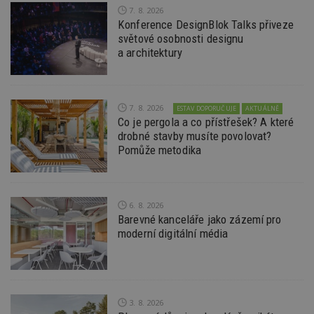
které 
7. 8. 2026
uživate
Konference DesignBlok Talks přiveze
IDE
2 roky
Tento 
Google LLC
světové osobnosti designu
cookie
.doubleclick.net
společ
a architektury
Double
provád
inform
tom, j
uživate
7. 8. 2026
ESTAV DOPORUČUJE
AKTUÁLNĚ
webové
a jakou
Co je pergola a co přístřešek? A které
reklam
drobné stavby musíte povolovat?
koncov
Pomůže metodika
mohl v
návště
uvede
webu.
CMPRO
2 měsíce 4
Tyto s
Casale Media
6. 8. 2026
týdny
cookie
Inc.
Barevné kanceláře jako zázemí pro
spojen
.casalemedia.com
reklam
moderní digitální média
sledov
produk
které 
uživate
3. 8. 2026