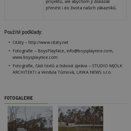
projektů, ale abychom ji dokázali
_hjAbsoluteSessionInProgress
29
S
Hotjar Ltd
minut
je
.estav.cz
přenést i do života našich zákazníků.
54
ab
sekund
sl
ce
pr
po
N
Použité podklady:
ž
id
Citáty – http://www.citaty.net
i
Fotografie – BoysPlayNice, info@boysplaynice.com,
counter
www.estav.cz
29
T
minut
co
www.boysplaynice.com
53
po
sekund
vy
Fotografie, část textů a tisková zpráva – STUDIO MJÖLK
se
ARCHITEKTI a Vendula Tůmová, LINKA NEWS s.r.o.
__gfp_64b
1 rok
Je
Google LLC
so
.estav.cz
kt
sp
da
c
FOTOGALERIE
n
w