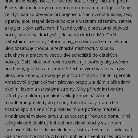
pravidelné bloky. Některé nad rovinou střechy, některé pod ní.
Blok s plnohodnotným domem pro rodinu majitelů je složený
ze čtyř kubusů dovedně propojených. Nad dvěma kubusy, tedy
v patře, jsou stejné dětské pokoje s vlastním zázemím, šatnou
a hygienickým zařízením. Přízemí vyplňuje prostorný obývací
pokoj, pracovna, kuchyně, jídelna s ložnicí rodičů. Opět
s vlastním zázemím, šatnou a hygienickým zařízením. Vstupní
blok obsahuje chodbu a technické místnosti. V kubusu
z kuchyně a pracovny vedou dvě schodiště do dětských
pokojů. Další blok pod rovinou střech je tvořený ubytováním
pro hosty, garáží a atelierem. Střecha svým tvarem zakrývá
bloky pod sebou, propojuje je a tvoří střechu, stínění i pergolu.
Amébovitý organický tvar zároveň propojuje dům s přírodním
okolím, lesem a vzrostlými stromy. Díky přírodním tvarům
střechy a blokům pod nimi vznikají kouzelná zákoutí
a nádherné průhledy do přírody. Intimitu i azyl domu lze
snadno spojit s vnějším prostředím dle potřeby majitelů.
V nadneseném slova smyslu lze vpustit přírodu do domu. Plné
stěny vkusně doplňují bohatě prosklené plochy stacionární
i posuvné. Vládne zde přehlednost, čistota řešení a stabilní řád,
kde vše má své místo. A to i při pohledu z venku přes prosklení