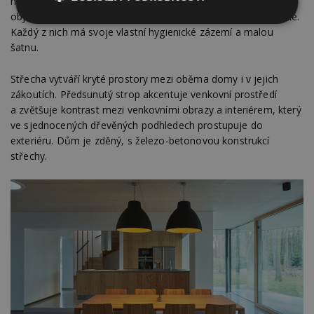
navazují na dolní dispozici dětské pokoje, které jako jediné
objemy převyšují střechu domu. Dětské pokoje jsou identické.
Nezbytně
Výkonové
Soubory
Každý z nich má svoje vlastní hygienické zázemí a malou
nutné
soubory
cílení
šatnu.
soubory
Střecha vytváří kryté prostory mezi oběma domy i v jejich
zákoutích. Předsunutý strop akcentuje venkovní prostředí
Funkční soubory
Nezařazené
a zvětšuje kontrast mezi venkovními obrazy a interiérem, který
soubory
ve sjednocených dřevěných podhledech prostupuje do
exteriéru. Dům je zděný, s železo-betonovou konstrukcí
střechy.
Nezbytně nutné soubory
Výkonové soubory
Soubory cílení
Funkční soubory
Nezařazené soubory
Nezbytně nutné soubory cookie umožňují základní
funkce webových stránek, jako je přihlášení
uživatele a správa účtu. Webové stránky nelze bez
nezbytně nutných souborů cookie správně