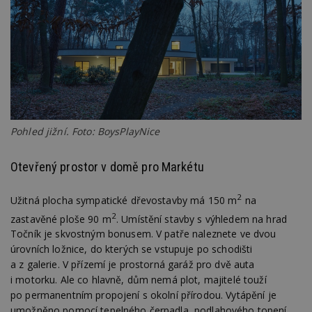
Pohled jižní. Foto: BoysPlayNice
Otevřený prostor v domě pro Markétu
2
Užitná plocha sympatické dřevostavby má 150 m
na
2
zastavěné ploše 90 m
. Umístění stavby s výhledem na hrad
Točník je skvostným bonusem. V patře naleznete ve dvou
úrovních ložnice, do kterých se vstupuje po schodišti
a z galerie. V přízemí je prostorná garáž pro dvě auta
i motorku. Ale co hlavně, dům nemá plot, majitelé touží
po permanentním propojení s okolní přírodou. Vytápění je
umožněno pomocí tepelného čerpadla, podlahového topení