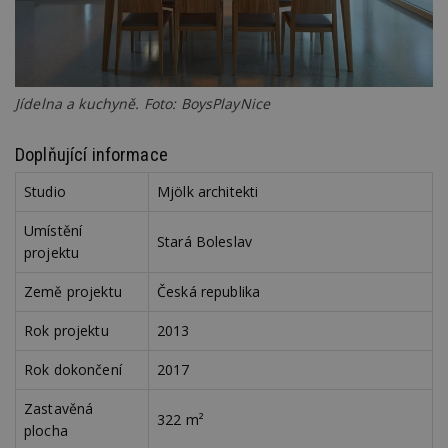
používat.
Provider
/
Název
Vyprší
P
Doména
_hjIncludedInPageviewSample
2
T
Hotjar Ltd
minuty
co
www.estav.cz
Jídelna a kuchyně. Foto: BoysPlayNice
na
ab
Ho
Doplňující informace
zd
ná
z
Studio
Mjölk architekti
vz
d
l
Umístění
Stará Boleslav
z
projektu
st
w
Země projektu
Česká republika
_dc_gtm_UA-53599847-1
.estav.cz
53
T
sekund
co
př
Rok projektu
2013
w
po
S
Rok dokončení
2017
Go
da
Zastavěná
kó
322 m²
Po
plocha
lz