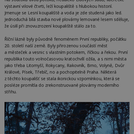
výstavní vilové čtvrti, leží koupaliště s hlubokou historií.
Jmenuje se Lesní koupaliště a voda je zde studená jako led.
Jednoduchá bílá stavba nové plovárny lemované lesem sděluje,
že úsilí při znovuzrození koupaliště stálo za to.
Říční lázně byly původně fenoménem První republiky, počátku
20. století naší země. Byly přirozenou součástí měst
a městeček a vesnic s vlastním potokem, říčkou a řekou. První
republika touto volnočasovou kratochvílí ožila, a s nimi města
jako třeba Litomyšl, Rokycany, Rakovník, Brno, Volyně, Dvůr
Králové, Písek, Třebíč, no a pochopitelně Praha. Některá
z těchto koupališť se stala ikonickou vzpomínkou, která se
posléze promítla do zrekonstruované plovárny moderního
střihu.