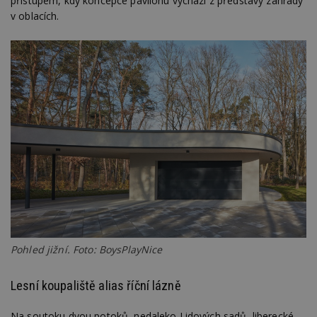
přístupem, kdy koncepce pavilonu vychází z představy zahrady
v oblacích.
Pohled jižní. Foto: BoysPlayNice
Lesní koupaliště alias říční lázně
Na soutoku dvou potoků, nedaleko Lidových sadů, liberecké