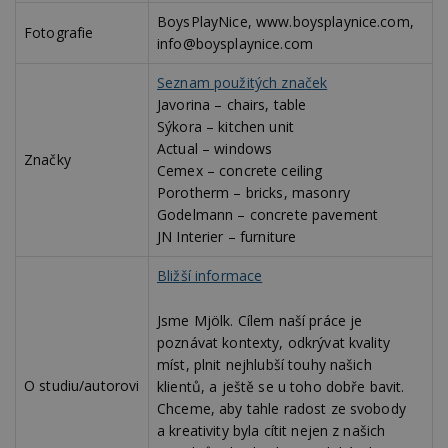
z
nu
BoysPlayNice, www.boysplaynice.com,
Fotografie
be
info@boysplaynice.com
sk
f
s
Seznam použitých značek
ná
je
Javorina – chairs, table
kt
Sýkora – kitchen unit
id
p
Actual – windows
ú
Značky
Cemex – concrete ceiling
An
Porotherm – bricks, masonry
id
www.estav.cz
1 rok
T
Godelmann – concrete pavement
co
po
JN Interier – furniture
vy
se
Bližší informace
_hjFirstSeen
29
S
Hotjar Ltd
minut
je
.estav.cz
54
ab
Jsme Mjölk. Cílem naší práce je
sekund
sl
poznávat kontexty, odkrývat kvality
ce
pr
míst, plnit nejhlubší touhy našich
po
N
O studiu/autorovi
klientů, a ještě se u toho dobře bavit.
ž
Chceme, aby tahle radost ze svobody
id
i
a kreativity byla cítit nejen z našich