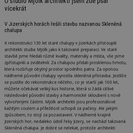
O studio Mjölk architekti jsem zde psal
vícekrát
V Jizerských horách řešili stavbu nazvanou Skleněná
chalupa
K rekonstrukci 130 let staré chalupy v Jizerkách přistoupili
architekti studia Mjölk jako k takzvané preparaci. Ve staré
stavbě jsme hledali různé kvality, materiály a místa, vše jsme
zpřístupnili a zviditelnili. Za chalupou přidali prosklenou hmotu,
která rozšiřuje obytný prostor spodního patra. Za oponou
nádherné původní chalupy vyrostla skleněná přístavba. Jestliže
se pustíte do rekonstrukce něčeho, co je starší jak 100 let,
můžete očekávat veliký kus historie, která si žádá citlivé
následování původní stavby a harmonické skloubení s nově
vytvořenými částmi. Mjölk architekti jsou profesionálové
každým coulem a příležitost uchopili za pačesy. Ale jakým
způsobem, to stojí za pozastavení. V nádherné krajině
Jizerských hor, nedaleko údolí řeky Jizery, se nachází takzvaná
Skleněná chalupa. Je dobré se nelekat, protože architekti