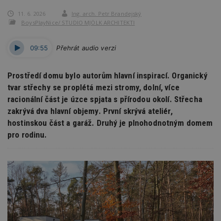
11. 6. 2026
Ing. arch. Petr Brandejský
BoysPlayNice/ STUDIO MJÖLK ARCHITEKTI
09:55
Přehrát audio verzi
Prostředí domu bylo autorům hlavní inspirací. Organický
tvar střechy se proplétá mezi stromy, dolní, více
racionální část je úzce spjata s přírodou okolí. Střecha
zakrývá dva hlavní objemy. První skrývá ateliér,
hostinskou část a garáž. Druhý je plnohodnotným domem
pro rodinu.