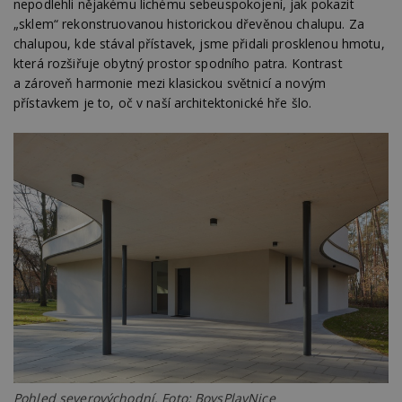
nepodlehli nějakému lichému sebeuspokojení, jak pokazit
„sklem“ rekonstruovanou historickou dřevěnou chalupu. Za
chalupou, kde stával přístavek, jsme přidali prosklenou hmotu,
která rozšiřuje obytný prostor spodního patra. Kontrast
a zároveň harmonie mezi klasickou světnicí a novým
přístavkem je to, oč v naší architektonické hře šlo.
Pohled severovýchodní. Foto: BoysPlayNice