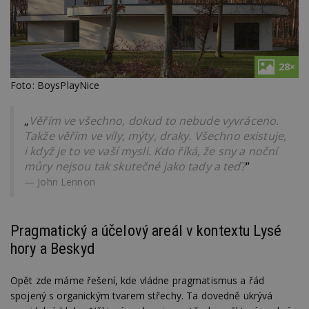
28×
Foto: BoysPlayNice
„
Věřím ve všechno, dokud to nebude vyvráceno.
Takže věřím ve víly, mýty, draky. Všechno existuje,
i když je to ve vaší mysli. Kdo říká, že sny a noční
můry nejsou tak skutečné jako tady a teď?
“
John Lennon
Pragmatický a účelový areál v kontextu Lysé
hory a Beskyd
Opět zde máme řešení, kde vládne pragmatismus a řád
spojený s organickým tvarem střechy. Ta dovedně ukrývá