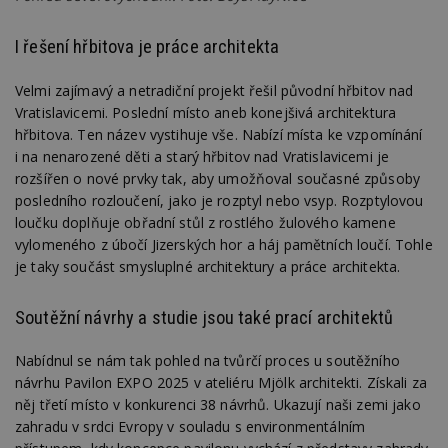
I řešení hřbitova je práce architekta
Velmi zajímavý a netradiční projekt řešil původní hřbitov nad
Vratislavicemi. Poslední místo aneb konejšivá architektura
hřbitova. Ten název vystihuje vše. Nabízí místa ke vzpomínání
i na nenarozené děti a starý hřbitov nad Vratislavicemi je
rozšířen o nové prvky tak, aby umožňoval současné způsoby
posledního rozloučení, jako je rozptyl nebo vsyp. Rozptylovou
loučku doplňuje obřadní stůl z rostlého žulového kamene
vylomeného z úbočí Jizerských hor a háj pamětních loučí. Tohle
je taky součást smysluplné architektury a práce architekta.
Soutěžní návrhy a studie jsou také prací architektů
Nabídnul se nám tak pohled na tvůrčí proces u soutěžního
návrhu Pavilon EXPO 2025 v ateliéru Mjölk architekti. Získali za
něj třetí místo v konkurenci 38 návrhů. Ukazují naši zemi jako
zahradu v srdci Evropy v souladu s environmentálním