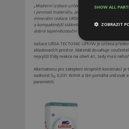
„
Moderní izolace určené pro stropy garáží musí 
SHOW ALL PAR
i pevnost materiálu, jednoduchá montáž a dlouho
minerální izolace URSA TECTONIC UPh/Vv. Díky 
ZOBRAZIT P
a kompaktnější vláknitou strukturu, která zlep
dobré tepelněizolační i akustické vlastnosti
,“ vy
Nezbytně
Izolace URSA TECTONIC UPh/Vv je určena především
nutné soubor
skladovacích prostor. Materiál dosahuje součinitel
nejvyšší třídy reakce na oheň A1, tedy mezi nehoř
Alternativou pro zateplení stropních konstrukcí j
vodivost λ
0,031 W/mK a tím pomáhá snižovat ene
D
parametrů.
Nezbytně nutné s
Nezbytně nutné soubo
Webové stránky nelz
Název
_hjIncludedInPa