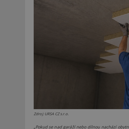
Zdroj: URSA CZ s.r.o.
„
Pokud se nad garáží nebo dílnou nachází obytn