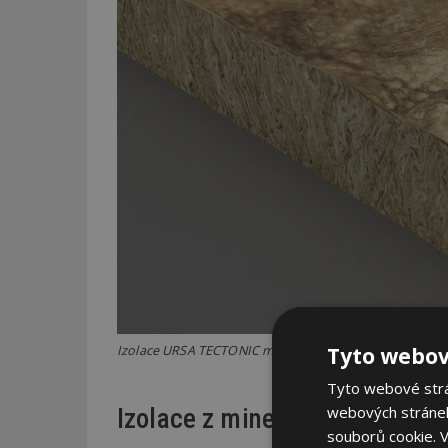
Tyto webov
Izolace URSA TECTONIC má hustší a pevnější strukturu. 
Tyto webové strán
webových stránek
Izolace z minerální vlny s důr
souborů cookie.
V