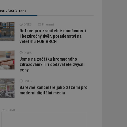
JNOVĚJŠÍ ČLÁNKY
DNES
Firemní
Dotace pro zranitelné domácnosti
i bezúročný úvěr, poradenství na
veletrhu FOR ARCH
DNES
Jsme na začátku hromadného
zdražování? Tři dodavatelé zvýšili
ceny
DNES
Barevné kanceláře jako zázemí pro
moderní digitální média
REKLAMA