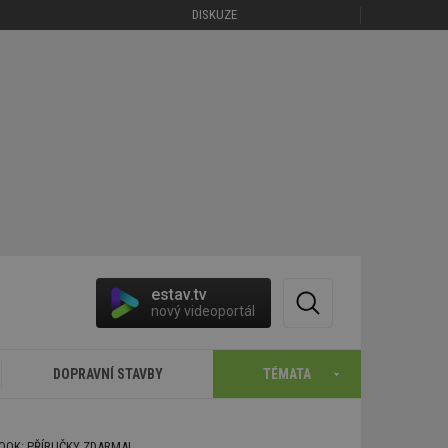
DISKUZE
estav.tv
nový videoportál
DOPRAVNÍ STAVBY
TÉMATA
BOOK: PŘÍRUČKY ZDARMA!