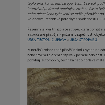
tepla přes konstrukci stropu. V zimě se pak podl
intenzivněji. Kromě tepelných ztrát se často řeš
nebo dílenského vybavení se může přenášet do 
Vojancová, technická poradkyně společnosti URSA
Řešením je kvalitní izolace stropu, která pomůže st
a současně přispěje k požární bezpečnosti objektu
URSA TECTONIC UPh/Vv
a
URSA STROPeR 31
.
Minerální izolace totiž přináší několik výhod naje
nehořlavému složení přispívá k požární odolnosti 
pohybují automobily, technika nebo hořlavé mater