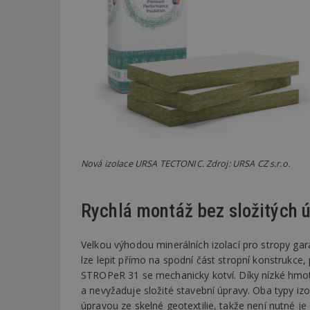
_dc_gtm_UA-53599
id
_hjFirstSeen
Nová izolace URSA TECTONIC. Zdroj: URSA CZ s.r.o.
_hjAbsoluteSessi
Rychlá montáž bez složitých 
counter
Velkou výhodou minerálních izolací pro stropy g
lze lepit přímo na spodní část stropní konstrukce
STROPeR 31 se mechanicky kotví. Díky nízké hmot
__gfp_64b
a nevyžaduje složité stavební úpravy. Oba typy i
úpravou ze skelné geotextilie, takže není nutné je