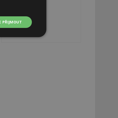
E PŘIJMOUT
Nezařazené
soubory
zařazené soubory
 a správa účtu.
aby informoval
zahrnut do