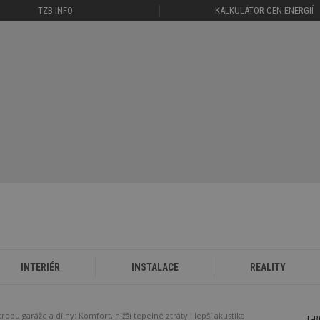
TZB-INFO
KALKULÁTOR CEN ENERGIÍ
INTERIÉR
INSTALACE
REALITY
tropu garáže a dílny: Komfort, nižší tepelné ztráty i lepší akustika
E-