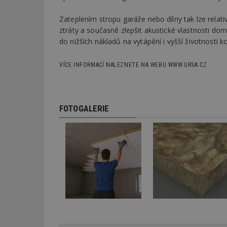
Zateplením stropu garáže nebo dílny tak lze relati
Název
Provider
Pr
Název
ztráty a současně zlepšit akustické vlastnosti dom
Název
/
D
Název
_hjSessionUser_1
do nižších nákladů na vytápění i vyšší životnosti ko
Doména
test
.m
tu
_gid
CMID
Google
LLC
VÍCE INFORMACÍ NALEZNETE NA WEBU WWW.URSA.CZ
Gdyn
mobile
ww
.estav.cz
_ga
TDID
Google
sssp_session
c
.e
LLC
.estav.cz
ui
FOTOGALERIE
VISITOR_INFO1_LI
cct
_hjSession_170189
Gtest
uid
C
test_cookie
bm2uu
cct
id
ibbid