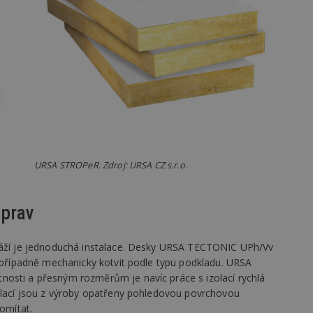
vzorkování dat definovaného limitem z
vašeho webu.
847-1
.estav.cz
53
Tento soubor cookie je přidružen k w
sekund
Správce značek Google k načtení dalšíc
stránku. Pokud je použit, lze jej považ
nutný, protože bez něj jiné skripty ne
správně. Konec názvu je jedinečné číslo
identifikátorem přidruženého účtu Goog
www.estav.cz
1 rok
Tento soubor cookie se používá k vytvá
uživatele
29
Soubor cookie je nastaven tak, aby Hot
Hotjar Ltd
minut
začátek cesty uživatele pro celkový poče
.estav.cz
54
Neobsahuje žádné identifikovatelné in
sekund
URSA STROPeR. Zdroj: URSA CZ s.r.o.
onInProgress
29
Soubor cookie je nastaven tak, aby Hot
Hotjar Ltd
minut
začátek cesty uživatele pro celkový poče
.estav.cz
54
Neobsahuje žádné identifikovatelné in
úprav
sekund
www.estav.cz
29
Tento soubor cookie se používá k vytvá
minut
uživatele
aráží je jednoduchá instalace. Desky URSA TECTONIC UPh/Vv
53
, případně mechanicky kotvit podle typu podkladu. URSA
sekund
nosti a přesným rozměrům je navíc práce s izolací rychlá
1 rok
Jedná se o soubor cookie, který slouží k
Google LLC
zolací jsou z výroby opatřeny pohledovou povrchovou
dalších souborů cookie návštěvníkem 
.estav.cz
 omítat.