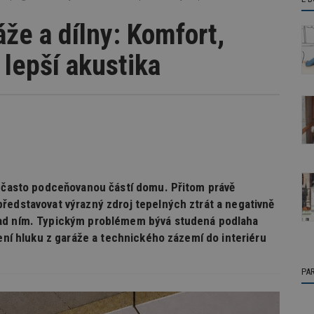
áže a dílny: Komfort,
i lepší akustika
í často podceňovanou částí domu. Přitom právě
ředstavovat výrazný zdroj tepelných ztrát a negativně
nad ním. Typickým problémem bývá studená podlaha
ření hluku z garáže a technického zázemí do interiéru
PA