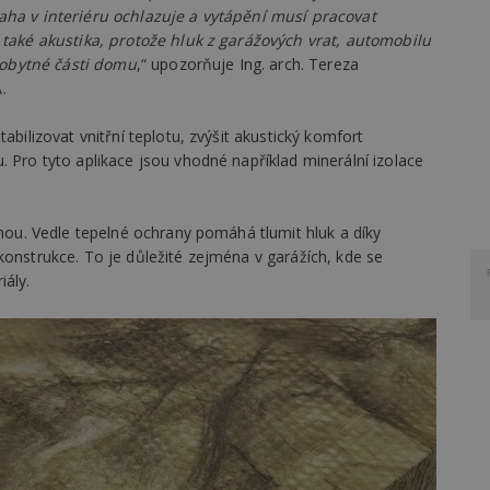
aha v interiéru ochlazuje a vytápění musí pracovat
í také akustika, protože hluk z garážových vrat, automobilu
obytné části domu
,“ upozorňuje Ing. arch. Tereza
.
abilizovat vnitřní teplotu, zvýšit akustický komfort
. Pro tyto aplikace jsou vhodné například minerální izolace
dnou. Vedle tepelné ochrany pomáhá tlumit hluk a díky
konstrukce. To je důležité zejména v garážích, kde se
iály.