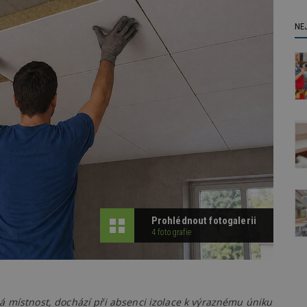
NE
Prohlédnout fotogalerii
4 fotografie
á místnost, dochází při absenci izolace k výraznému úniku