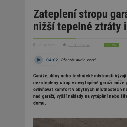
Zateplení stropu gar
nižší tepelné ztráty 
21. 5. 2026
URSA CZ s.r.o.
FIREMNÍ
04:02
Přehrát audio verzi
Garáže, dílny nebo technické místnosti bývaj
nezateplený strop v nevytápěné garáži může p
ovlivňovat komfort v obytných místnostech 
nad garáží, vyšší náklady na vytápění nebo ší
domu.