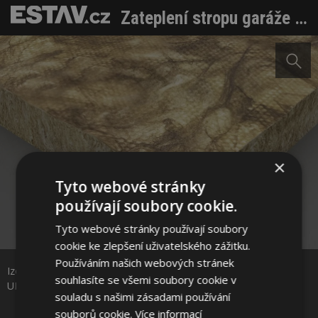
Zateplení stropu garáže a dílny: Komfort, nižší tepelné ztráty i lepší akustika
×
Tyto webové stránky
používají soubory cookie.
Tyto webové stránky používají soubory
Sdílet na Facebooku
cookie ke zlepšení uživatelského zážitku.
Používáním našich webových stránek
Izolace URSA TECTONIC má hustší a pevnější strukturu. Zdroj:
Sdílet na Pinterestu
souhlasíte se všemi soubory cookie v
URSA CZ s.r.o.
souladu s našimi zásadami používání
souborů cookie.
Více informací