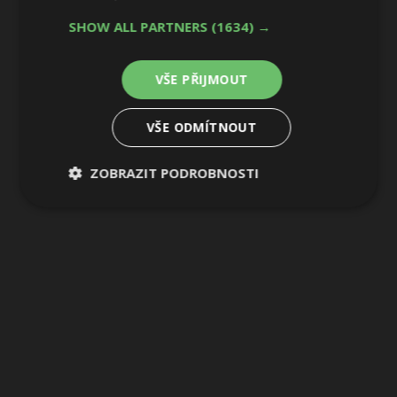
2 / 4
SHOW ALL PARTNERS
(1634) →
VŠE PŘIJMOUT
VŠE ODMÍTNOUT
ZOBRAZIT PODROBNOSTI
Nezbytně
Výkonové
Soubory
nutné
soubory
cílení
soubory
Funkční soubory
Nezařazené
soubory