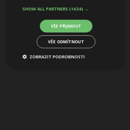
1 / 4
SHOW ALL PARTNERS
(1634) →
VŠE PŘIJMOUT
VŠE ODMÍTNOUT
ZOBRAZIT PODROBNOSTI
Nezbytně
Výkonové
Soubory
nutné
soubory
cílení
soubory
Funkční soubory
Nezařazené
soubory