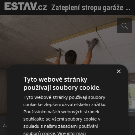
Zateplení stropu garáže a dílny: Komfort, nižší tepelné ztráty i lepší akustika
×
Tyto webové stránky
používají soubory cookie.
Tyto webové stránky používají soubory
cookie ke zlepšení uživatelského zážitku.
Sdílet na Facebooku
Používáním našich webových stránek
souhlasíte se všemi soubory cookie v
Sdílet na Pinterestu
Aplikace izolace. Zdroj: URSA CZ s.r.o.
souladu s našimi zásadami používání
souborů cookie.
Více informací