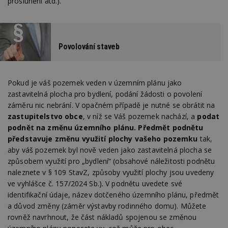
proslunění atd.).
Povolování staveb
Pokud je váš pozemek veden v územním plánu jako
zastavitelná plocha pro bydlení, podání žádosti o povolení
záměru nic nebrání. V opačném případě je nutné se obrátit na
zastupitelstvo obce
, v níž se Váš pozemek nachází, a
podat
podnět na změnu územního plánu. Předmět podnětu
představuje změnu využití plochy vašeho pozemku
tak,
aby váš pozemek byl nově veden jako zastavitelná plocha se
způsobem využití pro „bydlení“ (obsahové náležitosti podnětu
naleznete v § 109 StavZ, způsoby využití plochy jsou uvedeny
ve vyhlášce č. 157/2024 Sb.). V podnětu uvedete své
identifikační údaje, název dotčeného územního plánu, předmět
a důvod změny (záměr výstavby rodinného domu). Můžete
rovněž navrhnout, že část nákladů spojenou se změnou