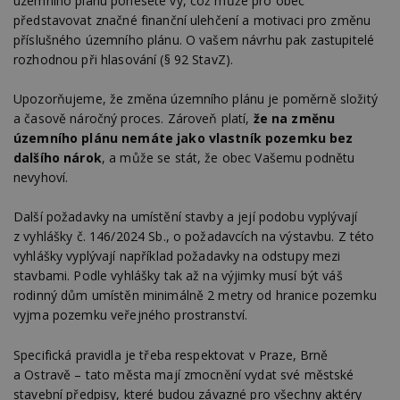
územního plánu ponesete vy, což může pro obec
představovat značné finanční ulehčení a motivaci pro změnu
příslušného územního plánu. O vašem návrhu pak zastupitelé
rozhodnou při hlasování (§ 92 StavZ).
Upozorňujeme, že změna územního plánu je poměrně složitý
a časově náročný proces. Zároveň platí,
že na změnu
územního plánu nemáte jako vlastník pozemku bez
dalšího nárok
, a může se stát, že obec Vašemu podnětu
nevyhoví.
Další požadavky na umístění stavby a její podobu vyplývají
z vyhlášky č. 146/2024 Sb., o požadavcích na výstavbu. Z této
vyhlášky vyplývají například požadavky na odstupy mezi
stavbami. Podle vyhlášky tak až na výjimky musí být váš
rodinný dům umístěn minimálně 2 metry od hranice pozemku
vyjma pozemku veřejného prostranství.
Specifická pravidla je třeba respektovat v Praze, Brně
a Ostravě – tato města mají zmocnění vydat své městské
stavební předpisy, které budou závazné pro všechny aktéry