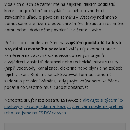
soubory
V dalších dílech se zaměříme na zajištění dalších podkladů,
které jsou potřebné pro vydání kladného rozhodnutí
stavebního úřadu o povolení záměru – výstavby rodinného
domu, samotné řízení o povolení záměru, kolaudaci rodinného
domu nebo i dodatečné povolení tzv. černé stavby.
Nezbytně nutné soubory
Příští díl poté bude zaměřen na
zajištění podkladů žádosti
o vydání stavebního povolení
. Zvláštní pozornost bude
Výkonové soubory
Soubory cílení
zaměřena na závazná stanoviska dotčených orgánů
Funkční soubory
Nezařazené soubory
a vyjádření vlastníků dopravní nebo technické infrastruktury
(např. vodovody, kanalizace, elektřina nebo plyn) a na způsob
Nezbytně nutné soubory cookie umožňují základní
funkce webových stránek, jako je přihlášení
jejích získání. Budeme se také zabývat formou samotné
uživatele a správa účtu. Webové stránky nelze bez
žádosti o povolení záměru, tedy jakým způsobem lze žádost
nezbytně nutných souborů cookie správně
používat.
podat a co všechno musí žádost obsahovat.
Provider
/
Název
Vyprší
P
Nenechte si ujít nic z obsahu ESTAV.cz a
aktivujte si týdenní e-
Doména
mailový zpravodaj zdarma. Každý týden vám pošleme přehled
_hjIncludedInPageviewSample
2
T
Hotjar Ltd
toho, co jsme na ESTAV.cz vydali
.
minuty
co
www.estav.cz
na
ab
Ho
zd