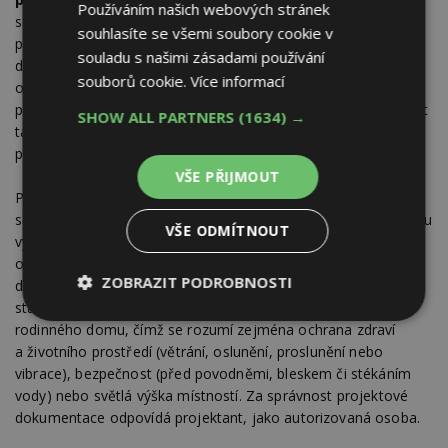
Používáním našich webových stránek
schémat a výkresů doplněných textovou částí sloužící jako
souhlasíte se všemi soubory cookie v
popis stavby pro potřeby povolení záměru. Projektovou
souladu s našimi zásadami používání
dokumentaci zpracovává projektant, který odpovídá za její
souborů cookie.
Více informací
obsah (§ 162 StavZ). Projektant je autorizovanou osobou
podle autorizačního zákona (zákon č. 360/1992 Sb.) a musí mít
SHOW ALL PARTNERS
(1634) →
tak potřebné vzdělání a autorizaci, tj. není možné, aby
projektovou dokumentaci zhotovil kdokoliv.
VŠE PŘIJMOUT
Projektant připraví projektovou dokumentaci tak, aby byla ve
shodě jak s územním plánem obce a jeho cíli, tak i s příslušnou
VŠE ODMÍTNOUT
vyhláškou (§ 162 StavZ, vyhláška č. 146/2024 Sb.,
o dokumentaci staveb). Dle dané vyhlášky musí projektová
ZOBRAZIT PODROBNOSTI
dokumentace respektovat jednak požadavky na umístění
stavby, jednak technické požadavky pro řádné užívání
Nezbytně
Výkonové
Soubory
rodinného domu, čímž se rozumí zejména ochrana zdraví
nutné
soubory
cílení
a životního prostředí (větrání, oslunění, proslunění nebo
soubory
vibrace), bezpečnost (před povodněmi, bleskem či stékáním
vody) nebo světlá výška místností. Za správnost projektové
dokumentace odpovídá projektant, jako autorizovaná osoba.
Funkční soubory
Nezařazené