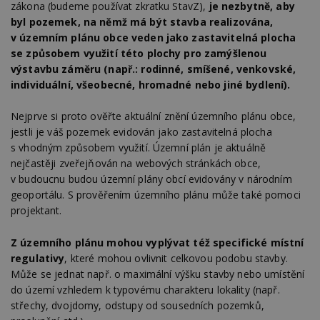
zákona (budeme používat zkratku StavZ),
je nezbytně, aby
byl pozemek, na němž má být stavba realizována,
v územním plánu obce veden jako zastavitelná plocha
se způsobem využití této plochy pro zamýšlenou
výstavbu záměru (např.: rodinné, smíšené, venkovské,
individuální, všeobecné, hromadné nebo jiné bydlení).
Nejprve si proto ověřte aktuální znění územního plánu obce,
jestli je váš pozemek evidován jako zastavitelná plocha
s vhodným způsobem využití. Územní plán je aktuálně
nejčastěji zveřejňován na webových stránkách obce,
v budoucnu budou územní plány obcí evidovány v národním
geoportálu. S prověřením územního plánu může také pomoci
projektant.
Z územního plánu mohou vyplývat též specifické místní
regulativy
, které mohou ovlivnit celkovou podobu stavby.
Může se jednat např. o maximální výšku stavby nebo umístění
do území vzhledem k typovému charakteru lokality (např.
střechy, dvojdomy, odstupy od sousedních pozemků,