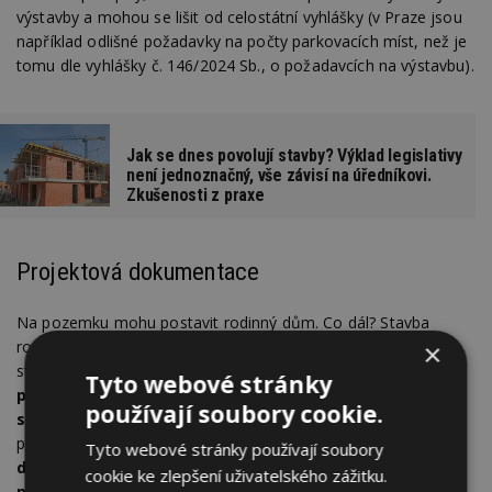
výstavby a mohou se lišit od celostátní vyhlášky (v Praze jsou
například odlišné požadavky na počty parkovacích míst, než je
tomu dle vyhlášky č. 146/2024 Sb., o požadavcích na výstavbu).
Jak se dnes povolují stavby? Výklad legislativy
není jednoznačný, vše závisí na úředníkovi.
Zkušenosti z praxe
Projektová dokumentace
Na pozemku mohu postavit rodinný dům. Co dál? Stavba
rodinného domu je z hlediska StavZ zpravidla jednoduchou
×
stavbou. U takovéto stavby pro bydlení se dle StavZ
vyžaduje
Tyto webové stránky
projektová dokumentace, kterou si musíte jako
používají soubory cookie.
stavebník opatřit
(§ 160 StavZ). Základním předpokladem
pro výstavbu rodinného domu je tak
zpracování projektové
Tyto webové stránky používají soubory
dokumentace, a to pro povolení záměru a následně pro
cookie ke zlepšení uživatelského zážitku.
provádění stavby
. Projektová dokumentace je souborem