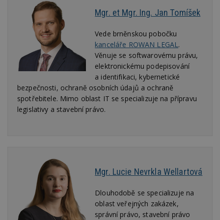
ná
Mgr. et Mgr. Ing. Jan Tomíšek
z
vz
d
l
Vede brněnskou pobočku
z
kanceláře ROWAN LEGAL
.
st
w
Věnuje se softwarovému právu,
elektronickému podepisování
_dc_gtm_UA-53599847-1
.estav.cz
53
T
sekund
co
a identifikaci, kybernetické
př
bezpečnosti, ochraně osobních údajů a ochraně
w
po
spotřebitele. Mimo oblast IT se specializuje na přípravu
S
Go
legislativy a stavební právo.
da
kó
Po
lz
z
nu
be
sk
Mgr. Lucie Nevrkla Wellartová
f
s
ná
je
Dlouhodobě se specializuje na
kt
oblast veřejných zakázek,
id
p
správní právo, stavební právo
ú