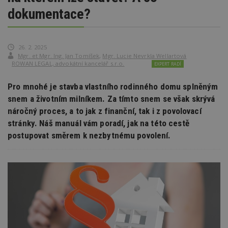
dokumentace?
26. 2. 2025
Mgr. et Mgr. Ing. Jan Tomíšek
,
Mgr. Lucie Nevrkla Wellartová
ROWAN LEGAL, advokátní kancelář s.r.o.
EXPERT RADÍ
Pro mnohé je stavba vlastního rodinného domu splněným
snem a životním milníkem. Za tímto snem se však skrývá
náročný proces, a to jak z finanční, tak i z povolovací
stránky. Náš manuál vám poradí, jak na této cestě
postupovat směrem k nezbytnému povolení.