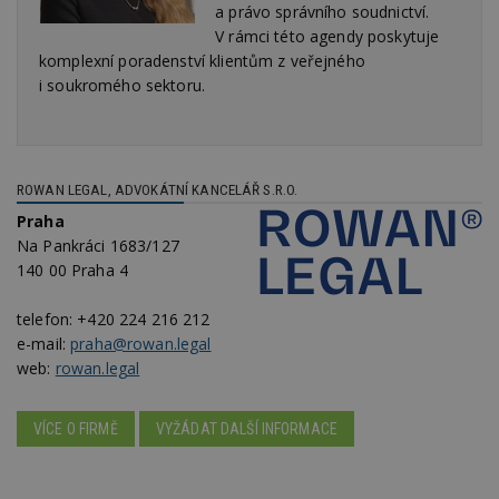
a právo správního soudnictví.
An
V rámci této agendy poskytuje
id
www.estav.cz
1 rok
T
komplexní poradenství klientům z veřejného
co
po
i soukromého sektoru.
vy
se
_hjFirstSeen
29
S
Hotjar Ltd
minut
je
.estav.cz
54
ab
sekund
sl
ROWAN LEGAL, ADVOKÁTNÍ KANCELÁŘ S.R.O.
ce
pr
Praha
po
Na Pankráci 1683/127
N
ž
140 00 Praha 4
id
i
telefon:
+420 224 216 212
_hjAbsoluteSessionInProgress
29
S
Hotjar Ltd
e-mail:
praha@rowan.legal
minut
je
.estav.cz
54
ab
web:
rowan.legal
sekund
sl
ce
pr
po
VÍCE O FIRMĚ
VYŽÁDAT DALŠÍ INFORMACE
N
ž
id
i