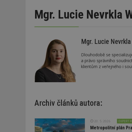
Mgr. Lucie Nevrkla W
Mgr. Lucie Nevrkla
Dlouhodobě se specializuje
a právo správního soudnic
klientům z veřejného i so
Archiv článků autora:
20. 5. 2026
EXPERT R
Metropolitní plán Pr