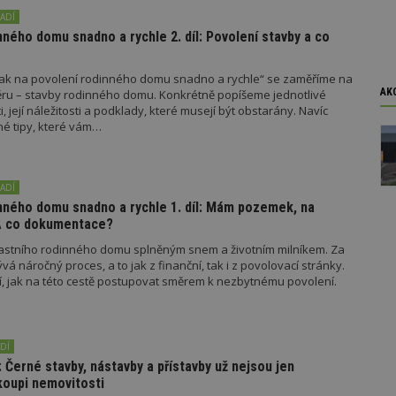
y
soubory
soubory
ADÍ
nného domu snadno a rychle 2. díl: Povolení stavby a co
„Jak na povolení rodinného domu snadno a rychle“ se zaměříme na
AK
ěru – stavby rodinného domu. Konkrétně popíšeme jednotlivé
 její náležitosti a podklady, které musejí být obstarány. Navíc
oubory
Výkonové soubory
Soubory cílení
Funkční soubory
Ne
é tipy, které vám…
ry cookie umožňují základní funkce webových stránek, jako je přihlášení uživatele
e bez nezbytně nutných souborů cookie správně používat.
ADÍ
Provider
/
Vyprší
Popis
inného domu snadno a rychle 1. díl: Mám pozemek, na
Doména
 A co dokumentace?
geviewSample
2
Tento soubor cookie je nastaven tak, 
Hotjar Ltd
lastního rodinného domu splněným snem a životním milníkem. Za
minuty
Hotjar o tom, zda je tento návštěvník 
www.estav.cz
vzorkování dat definovaného limitem z
á náročný proces, a to jak z finanční, tak i z povolovací stránky.
vašeho webu.
 jak na této cestě postupovat směrem k nezbytnému povolení.
847-1
.estav.cz
53
Tento soubor cookie je přidružen k w
sekund
Správce značek Google k načtení dalšíc
stránku. Pokud je použit, lze jej považ
nutný, protože bez něj jiné skripty ne
DÍ
správně. Konec názvu je jedinečné číslo
identifikátorem přidruženého účtu Goog
 Černé stavby, nástavby a přístavby už nejsou jen
 koupi nemovitosti
www.estav.cz
1 rok
Tento soubor cookie se používá k vytvá