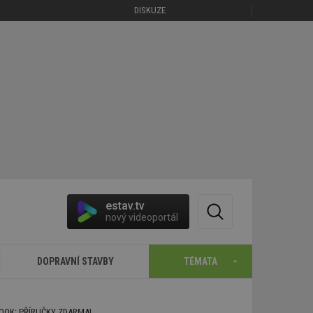
DISKUZE
estav.tv
nový videoportál
DOPRAVNÍ STAVBY
TÉMATA
BOOK: PŘÍRUČKY ZDARMA!