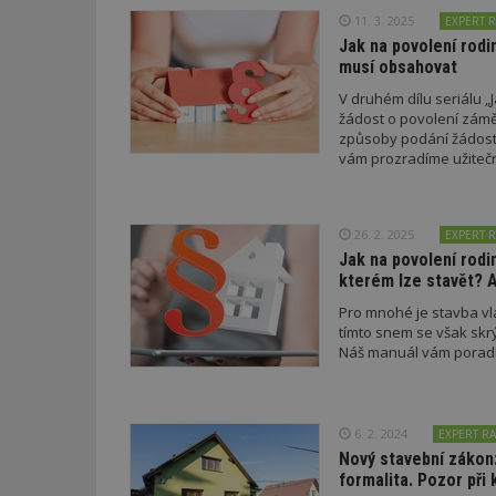
nutné soubor
11. 3. 2025
EXPERT R
Jak na povolení rodi
musí obsahovat
V druhém dílu seriálu 
žádost o povolení zám
způsoby podání žádosti,
Nezbytně nutné s
vám prozradíme užitečn
Nezbytně nutné soubo
Webové stránky nelz
26. 2. 2025
EXPERT R
Název
Jak na povolení rod
kterém lze stavět?
_hjIncludedInPa
Pro mnohé je stavba v
tímto snem se však skrýv
Náš manuál vám poradí,
_dc_gtm_UA-53599
6. 2. 2024
EXPERT RA
Nový stavební zákon:
formalita. Pozor při
id