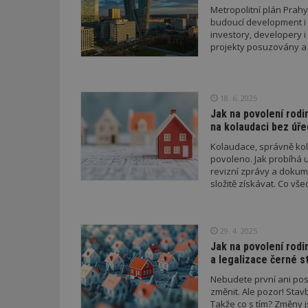
Metropolitní plán Prahy 
budoucí development i 
investory, developery i
projekty posuzovány 
18. 6. 2025
Jak na povolení rodi
na kolaudaci bez úře
Kolaudace, správně kola
povoleno. Jak probíhá 
revizní zprávy a dokum
složitě získávat. Co v
29. 4. 2025
Jak na povolení rodi
a legalizace černé s
Nebudete první ani pos
změnit. Ale pozor! Sta
Takže co s tím? Změny 