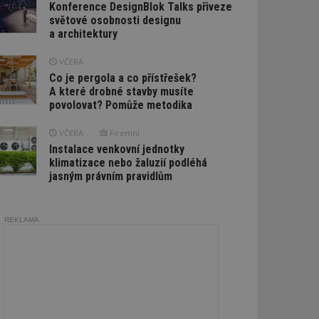
Konference DesignBlok Talks přiveze
světové osobnosti designu
a architektury
VČERA
Co je pergola a co přístřešek?
A které drobné stavby musíte
povolovat? Pomůže metodika
VČERA
Firemní
Instalace venkovní jednotky
klimatizace nebo žaluzií podléhá
jasným právním pravidlům
REKLAMA