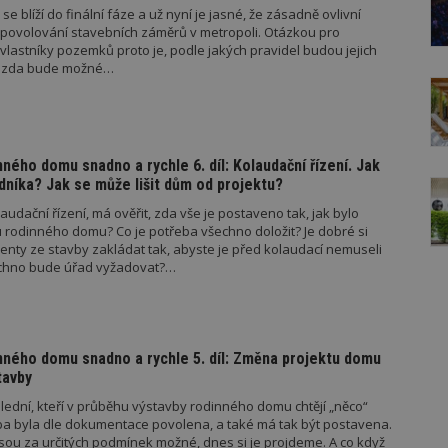
se blíží do finální fáze a už nyní je jasné, že zásadně ovlivní
povolování stavebních záměrů v metropoli. Otázkou pro
 vlastníky pozemků proto je, podle jakých pravidel budou jejich
a zda bude možné…
nného domu snadno a rychle 6. díl: Kolaudační řízení. Jak
dníka? Jak se může lišit dům od projektu?
udační řízení, má ověřit, zda vše je postaveno tak, jak bylo
u rodinného domu? Co je potřeba všechno doložit? Je dobré si
enty ze stavby zakládat tak, abyste je před kolaudací nemuseli
šechno bude úřad vyžadovat?…
nného domu snadno a rychle 5. díl: Změna projektu domu
tavby
lední, kteří v průběhu výstavby rodinného domu chtějí „něco“
vba byla dle dokumentace povolena, a také má tak být postavena.
jsou za určitých podmínek možné, dnes si je projdeme. A co když