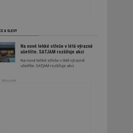
soubory
CE A SLEVY
zařazené soubory
Na nové lehké střeše v létě výrazně
ušetříte. SATJAM rozšiřuje akci
 a správa účtu.
Na nové lehké střeše v létě výrazně
ušetříte. SATJAM rozšiřuje akci
aby informoval
REKLAMA
zahrnut do
obrazení stránky
ebům používajícím
h skriptů a kódu na
ovat za nezbytně
musí fungovat
, které je také
le Analytics.
ření session