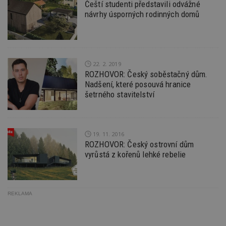
Čeští studenti představili odvážné
sledov
návrhy úsporných rodinných domů
návště
více w
umožň
Bidswi
optima
releva
reklamy
aby se
22. 2. 2019
návště
ROZHOVOR: Český soběstačný dům.
několik
Nadšení, které posouvá hranice
nezobr
stejné
šetrného stavitelství
CMST
1 den
Shrom
Casale Media
údaje 
Inc.
návště
.casalemedia.com
souvise
návště
19. 11. 2016
uživate
ROZHOVOR: Český ostrovní dům
webu, 
vyrůstá z kořenů lehké rebelie
počet 
průměr
stráve
webu a
stránky
načten
REKLAMA
účele
zobraz
cílený
TDCPM
1 rok
Tento 