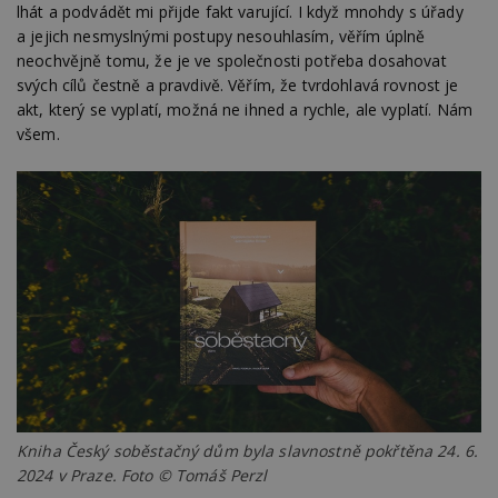
po
lhát a podvádět mi přijde fakt varující. I když mnohdy s úřady
N
a jejich nesmyslnými postupy nesouhlasím, věřím úplně
ž
id
neochvějně tomu, že je ve společnosti potřeba dosahovat
i
svých cílů čestně a pravdivě. Věřím, že tvrdohlavá rovnost je
counter
www.estav.cz
29
T
akt, který se vyplatí, možná ne ihned a rychle, ale vyplatí. Nám
minut
co
všem.
53
po
sekund
vy
se
__gfp_64b
1 rok
Je
Google LLC
so
.estav.cz
kt
sp
da
c
n
w
Název
Provider
/
Doména
Vyprší
Provider
/
Název
Vyprší
Popis
_hjSessionUser_170189
.estav.cz
1 rok
Provider
Doména
Kniha Český soběstačný dům byla slavnostně pokřtěna 24. 6.
Název
/
Vyprší
Popis
tu
.ih.adscale.de
11 měsíců
2024 v Praze. Foto © Tomáš Perzl
test
.m6r.eu
59
Pokud víte
Doména
Provider
/
Název
Vyprší
4 týdny
Popis
minut
něco o tomto
Doména