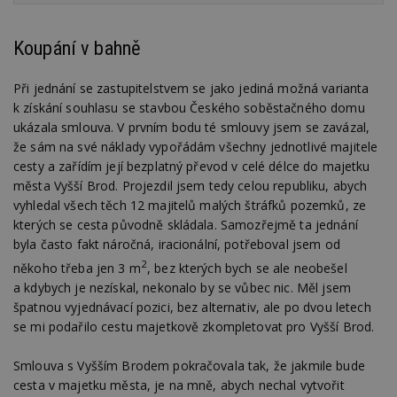
Koupání v bahně
Při jednání se zastupitelstvem se jako jediná možná varianta
k získání souhlasu se stavbou Českého soběstačného domu
ukázala smlouva. V prvním bodu té smlouvy jsem se zavázal,
že sám na své náklady vypořádám všechny jednotlivé majitele
cesty a zařídím její bezplatný převod v celé délce do majetku
města Vyšší Brod. Projezdil jsem tedy celou republiku, abych
vyhledal všech těch 12 majitelů malých štráfků pozemků, ze
kterých se cesta původně skládala. Samozřejmě ta jednání
byla často fakt náročná, iracionální, potřeboval jsem od
2
někoho třeba jen 3 m
, bez kterých bych se ale neobešel
a kdybych je nezískal, nekonalo by se vůbec nic. Měl jsem
špatnou vyjednávací pozici, bez alternativ, ale po dvou letech
se mi podařilo cestu majetkově zkompletovat pro Vyšší Brod.
Smlouva s Vyšším Brodem pokračovala tak, že jakmile bude
cesta v majetku města, je na mně, abych nechal vytvořit