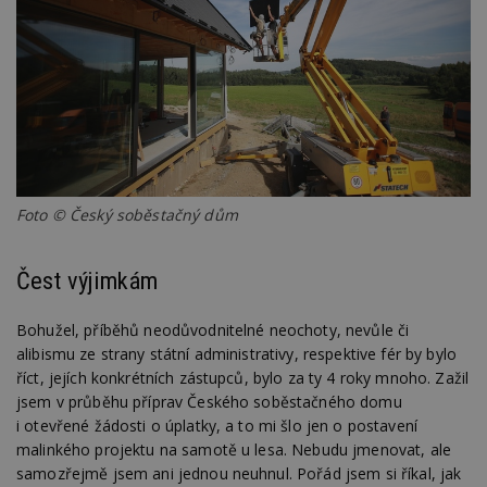
Foto © Český soběstačný dům
Čest výjimkám
Bohužel, příběhů neodůvodnitelné neochoty, nevůle či
alibismu ze strany státní administrativy, respektive fér by bylo
říct, jejích konkrétních zástupců, bylo za ty 4 roky mnoho. Zažil
jsem v průběhu příprav Českého soběstačného domu
i otevřené žádosti o úplatky, a to mi šlo jen o postavení
malinkého projektu na samotě u lesa. Nebudu jmenovat, ale
samozřejmě jsem ani jednou neuhnul. Pořád jsem si říkal, jak