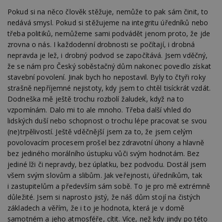
54
souboru
_gid
1 den
Tento soubor
Google
Gdyn
1 rok
Gemius
sekund
cookie a jeho
Pokud si na něco člověk stěžuje, nemůže to pak sám činit, to
cookie nastavuje
CMID
LLC
1 rok
Tyto s
Casale Media
.hit.gemius.pl
použití, které
Google
.estav.cz
cookie
Inc.
nedává smysl. Pokud si stěžujeme na integritu úředníků nebo
nejsou
Analytics. Ukládá
spojen
.casalemedia.com
c
.creative-serving.com
specifické pro
1 rok 3
třeba politiků, nemůžeme sami podvádět jenom proto, že jde
a aktualizuje
reklam
konkrétní
týdny
jedinečnou
sledov
zrovna o nás. I každodenní drobnosti se počítají, i drobná
web, přidejte
hodnotu pro
produk
své příspěvky.
ui
.toplist.cz
Zavřením
každou
nepravda je lež, i drobný podvod se započítává. Jsem vděčný,
které 
prohlížeče
navštívenou
uživate
že se nám pro Český soběstačný dům nakonec povedlo získat
mobile
www.estav.cz
2
Slouží k
stránku a slouží k
měsíce
zapamatování
cct
.m6r.eu
2 měsíce 4
počítání a
stavební povolení. Jinak bych ho nepostavil. Byly to čtyři roky
TDID
1 rok
Tento 
The Trade Desk
4 týdny
předvolby
týdny
sledování
cookie
Inc.
strašně nepříjemné nejistoty, kdy jsem to chtěl tisíckrát vzdát.
mobilního
zobrazení
inform
.adsrvr.org
zobrazení
_hjSession_170189
.estav.cz
29 minut
stránek.
tom, j
Dodneška mě ještě trochu rozbolí žaludek, když na to
54 sekund
uživate
sssp_session
.estav.cz
30
Session pro
vzpomínám. Dalo mi to ale mnoho. Třeba další vhled do
_ga
2 roky
Tento název
Google
web, a
minut
výdej
Gtest
1 týden
Gemius
souboru cookie
LLC
reklam
lidských duší nebo schopnost o trochu lépe pracovat se svou
reklamy při
.hit.gemius.pl
je spojen s
.estav.cz
koncov
přechodu ze
(ne)trpělivostí. Ještě vděčnější jsem za to, že jsem celým
Google
mohl v
seznam.cz do
Universal
C
1 měsíc
Adform
návště
povolovacím procesem prošel bez zdravotní úhony a hlavně
partnerské
Analytics - což je
.adform.net
uvede
sítě.
významná
bez jediného morálního ústupku vůči svým hodnotám. Bez
webu.
aktualizace
bm2uu
.go.eu.bbelements.com
2 měsíce 4
jediné lži či nepravdy, bez úplatku, bez podvodu. Dostál jsem
běžněji
VISITOR_INFO1_LIVE
5 měsíců 4
týdny
Tento 
Google LLC
používané
týdny
cookie
všem svým slovům a slibům. Jak veřejnosti, úředníkům, tak
.youtube.com
analytické služby
Youtub
cct
.adscale.de
11 měsíců
i zastupitelům a především sám sobě. To je pro mě extrémně
Google. Tento
sledov
4 týdny
soubor cookie
uživat
důležité. Jsem si naprosto jistý, že náš dům stojí na čistých
se používá k
předvo
ibbid
.bbelements.com
2 měsíce 4
základech a věřím, že i to je hodnota, která je v domě
rozlišení
videa 
týdny
jedinečných
vložen
samotném a jeho atmosféře, cítit. Více, než kdy jindy po této
uživatelů