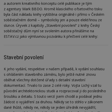
a autorem kreativního konceptu celé publikace je tým
z agentury Mark BBDO. Kromě klasického ofsetového tisku
byla část nákladu knihy vytištěna originálně i přímo v Českém
soběstačném domě – symbolicky jen a pouze elektřinou ze
slunce. Úryvek z kapitoly „Stavební povolení“ z knihy Český
soběstačný dům nyní se svolením autora přinášíme na
ESTAV.cz jako výmluvnou pozvánku k přečtení celé knihy:
Stavební povolení
K jeho vydání, respektive v našem případě, k vydání souhlasu
s ohlášením stavebního záměru, bylo ještě nutné znovu
oběhat všechny dotčené úřady s detailní stavební
dokumentací. Trvalo to zase 2 celé roky. Vojta Lichý vzal tu
původní architektonickou studii a rozpracoval ji do posledního
šroubku a detailu. S touto verzí jsem chodil a podával jednu
žádost o vyjádření za druhou. Někdy se to stihlo v zákonem
dané lhůtě, někdy ne, někdy se jeden úředník nevyjádřil,