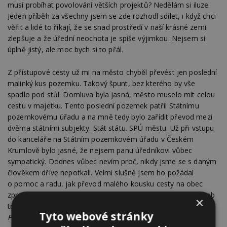
musí probíhat povolování větších projektů? Nedělám si iluze.
Jeden příběh za všechny jsem se zde rozhodl sdílet, i když chci
věřit a lidé to říkají, že se snad prostředí v naší krásné zemi
zlepšuje a že úřední neochota je spíše výjimkou. Nejsem si
úplně jistý, ale moc bych si to přál.
Z přístupové cesty už mi na město chyběl převést jen poslední
malinký kus pozemku. Takový špunt, bez kterého by vše
spadlo pod stůl. Domluva byla jasná, město muselo mít celou
cestu v majetku. Tento poslední pozemek patřil Státnímu
pozemkovému úřadu a na mně tedy bylo zařídit převod mezi
dvěma státními subjekty. Stát státu. SPÚ městu. Už při vstupu
do kanceláře na Státním pozemkovém úřadu v Českém
Krumlově bylo jasné, že nejsem panu úředníkovi vůbec
sympatický. Dodnes vůbec nevím proč, nikdy jsme se s daným
člověkem dříve nepotkali. Velmi slušně jsem ho požádal
o pomoc a radu, jak převod malého kousku cesty na obec
zprocesovat. Odpovědí mi bylo, že to lze, ale že jeden způsob
×
trvá pět let a druhý šest let. „
Který si vyberete, pane
Tyto webové stránky
Podruhu
?“ Začala se pode mnou propadat židle a opravdu