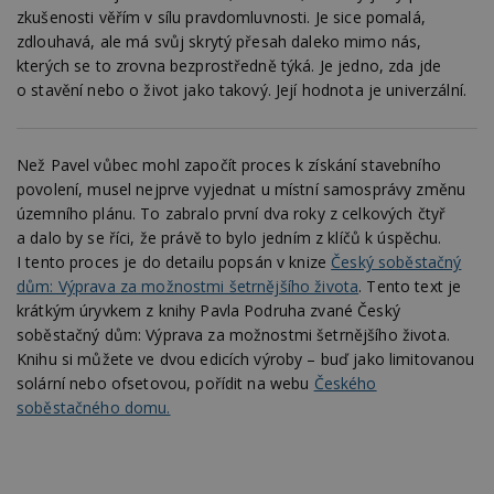
webů; 
ibbid
www.estav.cz
Zavřením
přiřazením
zkušenosti věřím v sílu pravdomluvnosti. Je sice pomalá,
určit, 
prohlížeče
náhodně
návště
zdlouhavá, ale má svůj skrytý přesah daleko mimo nás,
vygenerovaného
použív
c
.bidswitch.net
1 rok
čísla jako
nebo s
kterých se to zrovna bezprostředně týká. Je jedno, zda jde
identifikátoru
verzi 
o stavění nebo o život jako takový. Její hodnota je univerzální.
klienta. Je
Youtub
součástí každého
požadavku na
uid
.adform.net
2 měsíce
Tento 
stránku na webu
cookie
a slouží k
jednoz
Než Pavel vůbec mohl započít proces k získání stavebního
výpočtu údajů o
přiřaz
návštěvnících,
povolení, musel nejprve vyjednat u místní samosprávy změnu
strojo
relacích a
genero
územního plánu. To zabralo první dva roky z celkových čtyř
kampaních pro
uživate
analytické
shrom
a dalo by se říci, že právě to bylo jedním z klíčů k úspěchu.
přehledy webů.
údaje o
I tento proces je do detailu popsán v knize
Český soběstačný
na web
data m
dům: Výprava za možnostmi šetrnějšího života
. Tento text je
odeslá
krátkým úryvkem z knihy Pavla Podruha zvané Český
analýze
třetí s
soběstačný dům: Výprava za možnostmi šetrnějšího života.
Knihu si můžete ve dvou edicích výroby – buď jako limitovanou
test_cookie
14 minut
Tento 
Google LLC
54 sekund
cookie
.doubleclick.net
solární nebo ofsetovou, pořídit na webu
Českého
společ
Double
soběstačného domu.
(kterou
společ
Google
zjistila
prohlí