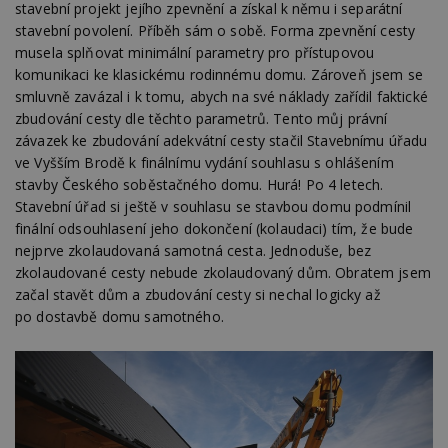
stavební projekt jejího zpevnění a získal k němu i separátní
stavební povolení. Příběh sám o sobě. Forma zpevnění cesty
musela splňovat minimální parametry pro přístupovou
komunikaci ke klasickému rodinnému domu. Zároveň jsem se
smluvně zavázal i k tomu, abych na své náklady zařídil faktické
zbudování cesty dle těchto parametrů. Tento můj právní
závazek ke zbudování adekvátní cesty stačil Stavebnímu úřadu
ve Vyšším Brodě k finálnímu vydání souhlasu s ohlášením
stavby Českého soběstačného domu. Hurá! Po 4 letech.
Stavební úřad si ještě v souhlasu se stavbou domu podmínil
finální odsouhlasení jeho dokončení (kolaudaci) tím, že bude
nejprve zkolaudovaná samotná cesta. Jednoduše, bez
zkolaudované cesty nebude zkolaudovaný dům. Obratem jsem
začal stavět dům a zbudování cesty si nechal logicky až
po dostavbě domu samotného.