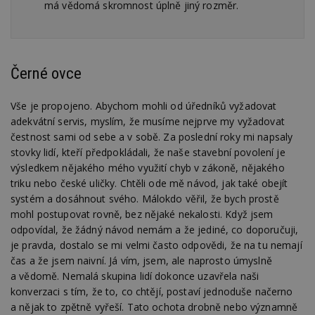
ná
má vědomá skromnost úplně jiný rozměr.
je
kt
id
p
ú
An
Černé ovce
id
www.estav.cz
1 rok
T
co
po
Vše je propojeno. Abychom mohli od úředníků vyžadovat
vy
adekvátní servis, myslím, že musíme nejprve my vyžadovat
se
čestnost sami od sebe a v sobě. Za poslední roky mi napsaly
_hjFirstSeen
29
S
Hotjar Ltd
stovky lidí, kteří předpokládali, že naše stavební povolení je
minut
je
.estav.cz
54
ab
výsledkem nějakého mého využití chyb v zákoně, nějakého
sekund
sl
ce
triku nebo české uličky. Chtěli ode mě návod, jak také obejít
pr
systém a dosáhnout svého. Málokdo věřil, že bych prostě
po
N
mohl postupovat rovně, bez nějaké nekalosti. Když jsem
ž
odpovídal, že žádný návod nemám a že jediné, co doporučuji,
id
i
je pravda, dostalo se mi velmi často odpovědi, že na tu nemají
čas a že jsem naivní. Já vím, jsem, ale naprosto úmyslně
_hjAbsoluteSessionInProgress
29
S
Hotjar Ltd
minut
je
.estav.cz
a vědomě. Nemalá skupina lidí dokonce uzavřela naši
54
ab
konverzaci s tím, že to, co chtějí, postaví jednoduše načerno
sekund
sl
ce
a nějak to zpětně vyřeší. Tato ochota drobně nebo významně
pr