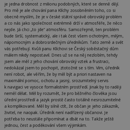
je jedna drobnost z milionu podobných, které se denně dějí.
Pro mě je ale chování pana Klíchy zosobněním toho, co si
obecně myslím, že je v české státní správě obrovský problém
Funkční soubory
Nezařazené
soubory
a co nás jako společnost extrémně drží v atmosféře, že něco
nejde. Já chci „to jde“ atmosféru. Samozřejmě, ten problém
bude širší, systematický, ale i tak čest všem ochotným, milým,
nápomocným a dobrosrdečným úředníkům. Tato země a svět
vás potřebují. Kvůli panu Klíchovi se Český soběstačný dům
málem nikdy nepostavil. Dnes už se na něj nezlobím, tehdy
jsem ale měl z jeho chování obrovský vztek a frustraci,
Nezbytně nutné soubory
nedokázal jsem to pochopit, ztotožnit se s tím. Vím, úředník
Výkonové soubory
Soubory cílení
není robot, ale věřím, že by měl být a priori nastaven na
Funkční soubory
Nezařazené soubory
maximální pomoc, ochotu a jasný, srozumitelný servis
k navigaci ve vysoce formalistním prostředí. Jinak by to raději
Nezbytně nutné soubory cookie umožňují základní
neměl dělat. Měl by rozumět, že pro běžného člověka jsou
funkce webových stránek, jako je přihlášení
úřední prostředí a jazyk prostě často totálně nesrozumitelné
uživatele a správa účtu. Webové stránky nelze bez
nezbytně nutných souborů cookie správně
a komplikované. Měl by silně ctít, že občan je jeho zákazník,
používat.
živitel, ne naopak. Úředník není nadřízený občanovi. Je
Provider
/
potřeba to neustále připomínat a dbát na to. Takže ještě
Název
Vyprší
P
Doména
jednou, čest a poděkování všem výjimkám.