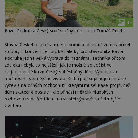
4×
Pavel Podruh a Český soběstačný dům, foto Tomáš Perzl
Stavba Českého soběstačného domu je dnes už známý příběh
s dobrým koncem. Její průběh ale byl pro stavebníka Pavla
Podruha jedna velká výprava do neznáma. Technika přitom
zdaleka nebyla to nejtěžší, jak je možné se dočíst ve
stejnojmenné knize Český soběstačný dům: Výprava za
možnostmi šetrnějšího života. Kniha popisuje nejen mnoho
výzev a náročných rozhodnutí, kterými musel Pavel projít, než
dům skutečně postavil, ale přináší i několik hlubokých
rozhovorů s dalšími lidmi na vlastní výpravě za šetrnějším
životem.