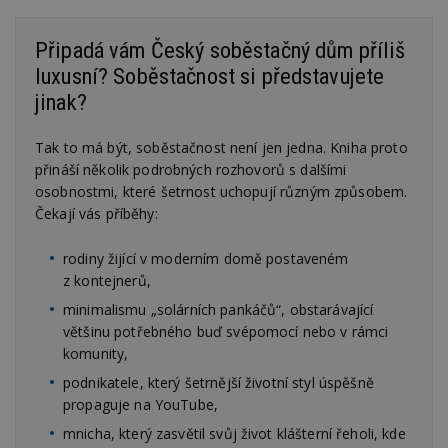
_hjIncludedInPageviewSample
2
T
Hotjar Ltd
minuty
co
www.estav.cz
na
Připadá vám Český soběstačný dům příliš
ab
Ho
luxusní? Soběstačnost si představujete
zd
ná
jinak?
z
vz
d
l
Tak to má být, soběstačnost není jen jedna. Kniha proto
z
přináší několik podrobných rozhovorů s dalšími
st
w
osobnostmi, které šetrnost uchopují různým způsobem.
Čekají vás příběhy:
_dc_gtm_UA-53599847-1
.estav.cz
53
T
sekund
co
př
w
rodiny žijící v moderním domě postaveném
po
z kontejnerů,
S
Go
minimalismu „solárních pankáčů“, obstarávající
da
kó
většinu potřebného buď svépomocí nebo v rámci
Po
komunity,
lz
z
podnikatele, který šetrnější životní styl úspěšně
nu
be
propaguje na YouTube,
sk
f
mnicha, který zasvětil svůj život klášterní řeholi, kde
s