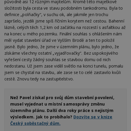
původně asi 12 různým majitelům. Kromě této majetkové
složitosti byla cesta ve stavu podobném tankodromu. Byla to
definice „polňačky“, v suchu ok, ale jakmile jen trochu
zapršelo, jezdili jsme spíš říčním korytem než cestou. Bahenní
lázně, celých těch 1,2 km od začátku na rozcestí s asfaltkou až
na konec u mého pozemku. Finální souhlas s ohlášením nám
měl vydat stavební úřad ve Vyšším Brodě a ten to položil
jasně. Bylo jedno, že jsme v územním plánu, bylo jedno, že
získáme všechny ostatní „vyjadřovačky“. Bez uspokojivého
vyřešení cesty žádný souhlas se stavbou domu od nich
nedostanu. Už jsem zase viděl světlo na konci tunelu, pomalu
jsem se chystal na stavbu, ale zase se to celé zastavilo kvůli
cestě. Znovu tedy na zastupitelstvo.
Než Pavel získal pro svůj dům stavební povolení,
musel vyjednat u místní samosprávy změnu
územního plánu. Další dva roky práce s nejistým
výsledkem. Jak to probíhalo?
Dozvíte se v knize
Český soběstačný dům.