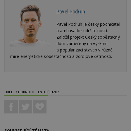
pravd
použit 
správu
Pavel Podruh
relace.
tuuid
.creative-
1 rok 3
Tento 
Pavel Podruh je český podnikatel
serving.com
týdny
cookie
a ambasador udržitelnosti.
hlavně
bidswit
Založil projekt Český soběstačný
aby by
dům zaměřený na výzkum
reklam
pro ná
a popularizaci staveb v různé
webu
relevan
míře energetické soběstačnosti a zdrojové šetrnosti.
tuuid_lu
.creative-
1 rok 3
Obsah
serving.com
týdny
jedine
návště
které 
Bidswi
sledov
návště
SDÍLET / HODNOTIT TENTO ČLÁNEK
více w
umožň
Bidswi
optima
0
releva
reklamy
aby se
návště
několik
nezobr
SOUVISEJÍCÍ TÉMATA