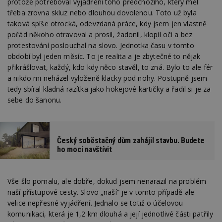
protože potřeboval vyjádření toho předchozího, který měl
třeba zrovna skluz nebo dlouhou dovolenou. Toto už byla
taková spíše otrocká, odevzdaná práce, kdy jsem jen vlastně
pořád někoho otravoval a prosil, žadonil, klopil oči a bez
protestování poslouchal na slovo. Jednotka času v tomto
období byl jeden měsíc. To je realita a je zbytečné to nějak
přikrášlovat, každý, kdo kdy něco stavěl, to zná. Bylo to ale fér
a nikdo mi neházel vyloženě klacky pod nohy. Postupně jsem
tedy sbíral kladná razítka jako hokejové kartičky a řadil si je za
sebe do šanonu.
Český soběstačný dům zahájil stavbu. Budete
ho moci navštívit
Vše šlo pomalu, ale dobře, dokud jsem nenarazil na problém
naší přístupové cesty. Slovo „naší“ je v tomto případě ale
velice nepřesné vyjádření. Jednalo se totiž o účelovou
komunikaci, která je 1,2 km dlouhá a její jednotlivé části patřily