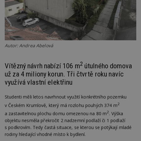
Autor: Andrea Abelová
2
Vítězný návrh nabízí 106 m
útulného domova
už za 4 miliony korun. Tři čtvrtě roku navíc
využívá vlastní elektřinu
Studenti měli letos navrhnout využití konkrétního pozemku
2
v Českém Krumlově, který má rozlohu pouhých 374 m
2
a zastavitelnou plochu domu omezenou na 80 m
. Výška
objektu nesměla překročit 2 nadzemní podlaží či 1 podlaží
s podkrovím. Tedy častá situace, se kterou se potýkají mladé
rodiny hledající vhodné místo k bydlení.