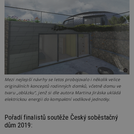
Provider
/
Název
Vyprší
P
Doména
_hjIncludedInPageviewSample
2
T
Hotjar Ltd
minuty
co
www.estav.cz
na
ab
Ho
zd
ná
z
vz
d
l
z
st
w
Mezi nejlepší návrhy se letos probojovalo i několik velice
_dc_gtm_UA-53599847-1
.estav.cz
53
T
sekund
co
originálních konceptů rodinných domků, včetně domu ve
př
tvaru „oblázku“, jenž si dle autora Martina Jiráska ukládá
w
po
elektrickou energii do kompaktní vodíkové jednotky.
S
Go
da
kó
Pořadí finalistů soutěže Český soběstačný
Po
lz
dům 2019:
z
nu