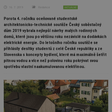
16. 7. 2019
Redakce
AKTUÁLNĚ
Porota 4. ročníku oceňované studentské
architektonicko-technické soutěže Český soběstačný
dům 2019 vybrala nejlepší návrhy malých rodinných
domů, které jsou po většinu roku nezávislé na dodávkách
elektrické energie. Do letošního ročníku soutěže se
přihlásily desítky studentů z celé České republiky a ze
Slovenska s koncepty bydlení, které má maximálně šetřit
pitnou vodou a více než polovinu roku pokrývat svou
spotřebu vlastní naakumulovanou elektřinou.