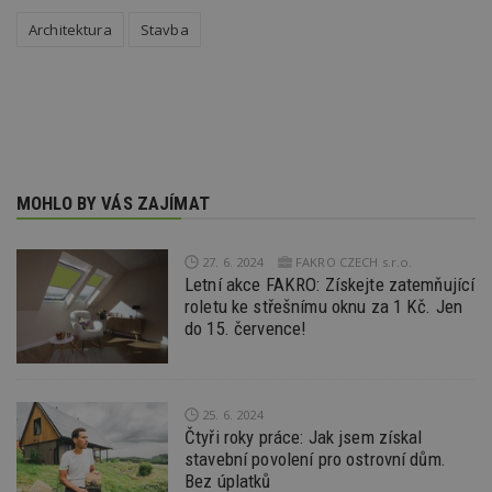
společ
Google
Architektura
Stavba
zjistila
prohlí
návště
webu 
soubor
id
.m6r.eu
2 měsíce 4
Tento 
týdny
cookie
používá
analýz
optima
MOHLO BY VÁS ZAJÍMAT
reklam
kampan
Double
Google
27. 6. 2024
FAKRO CZECH s.r.o.
Suite
Letní akce FAKRO: Získejte zatemňující
tuuid
.bidswitch.net
1 rok
Tento 
roletu ke střešnímu oknu za 1 Kč. Jen
cookie
do 15. července!
hlavně
bidswit
aby by
reklam
pro ná
webu
25. 6. 2024
relevan
Čtyři roky práce: Jak jsem získal
sid
.seznam.cz
4 týdny 2
Toto j
stavební povolení pro ostrovní dům.
dny
běžný 
Bez úplatků
soubor