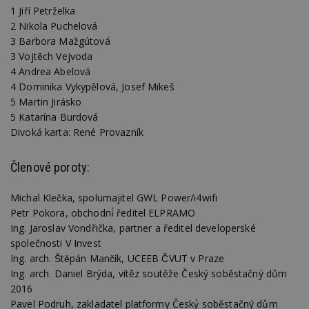
be
1 Jiří Petrželka
sk
f
2 Nikola Puchelová
s
3 Barbora Mažgútová
ná
je
3 Vojtěch Vejvoda
kt
4 Andrea Abelová
id
p
4 Dominika Vykypělová, Josef Mikeš
ú
An
5 Martin Jirásko
5 Katarína Burdová
id
www.estav.cz
1 rok
T
co
Divoká karta: René Provazník
po
vy
se
Členové poroty:
_hjFirstSeen
29
S
Hotjar Ltd
minut
je
.estav.cz
Michal Klečka, spolumajitel GWL Power/i4wifi
54
ab
sekund
sl
Petr Pokora, obchodní́ ředitel ELPRAMO
ce
pr
Ing. Jaroslav Vondřička, partner a ředitel developerské
po
společnosti V Invest
N
ž
Ing. arch. Štěpán Mančík, UCEEB ČVUT v Praze
id
Ing. arch. Daniel Brýda, vítěz soutěže Český soběstačný dům
i
2016
_hjAbsoluteSessionInProgress
29
S
Hotjar Ltd
Pavel Podruh, zakladatel platformy Český́ soběstačný dům
minut
je
.estav.cz