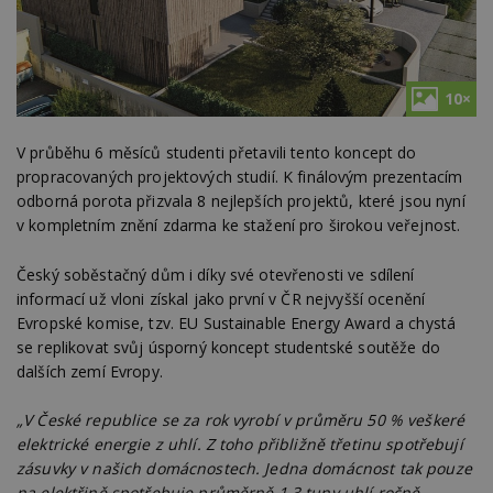
10×
V průběhu 6 měsíců studenti přetavili tento koncept do
propracovaných projektových studií. K finálovým prezentacím
odborná porota přizvala 8 nejlepších projektů, které jsou nyní
v kompletním znění zdarma ke stažení pro širokou veřejnost.
Český soběstačný dům i díky své otevřenosti ve sdílení
informací už vloni získal jako první v ČR nejvyšší ocenění
Evropské komise, tzv. EU Sustainable Energy Award a chystá
se replikovat svůj úsporný koncept studentské soutěže do
dalších zemí Evropy.
„V České republice se za rok vyrobí v průměru 50
%
veškeré
elektrické energie z uhlí. Z toho přibližně třetinu spotřebují
zásuvky v našich domácnostech. Jedna domácnost tak pouze
na elektřině spotřebuje průměrně 1,3 tuny uhlí ročně.