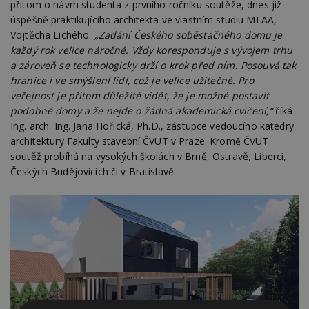
přitom o návrh studenta z prvního ročníku soutěže, dnes již
úspěšně praktikujícího architekta ve vlastním studiu MLAA,
Vojtěcha Lichého.
„Zadání Českého soběstačného domu je
každý rok velice náročné. Vždy koresponduje s vývojem trhu
a zároveň se technologicky drží o krok před ním. Posouvá tak
hranice i ve smýšlení lidí, což je velice užitečné. Pro
veřejnost je přitom důležité vidět, že je možné postavit
podobné domy a že nejde o žádná akademická cvičení,“
říká
Ing. arch. Ing. Jana Hořická, Ph.D., zástupce vedoucího katedry
architektury Fakulty stavební ČVUT v Praze. Kromě ČVUT
soutěž probíhá na vysokých školách v Brně, Ostravě, Liberci,
Českých Budějovicích či v Bratislavě.