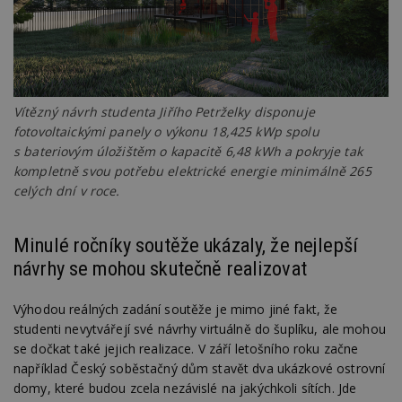
Vítězný návrh studenta Jiřího Petrželky disponuje
fotovoltaickými panely o výkonu 18,425 kWp spolu
s bateriovým úložištěm o kapacitě 6,48 kWh a pokryje tak
kompletně svou potřebu elektrické energie minimálně 265
celých dní v roce.
Minulé ročníky soutěže ukázaly, že nejlepší
návrhy se mohou skutečně realizovat
Výhodou reálných zadání soutěže je mimo jiné fakt, že
studenti nevytvářejí své návrhy virtuálně do šuplíku, ale mohou
se dočkat také jejich realizace. V září letošního roku začne
například Český soběstačný dům stavět dva ukázkové ostrovní
domy, které budou zcela nezávislé na jakýchkoli sítích. Jde