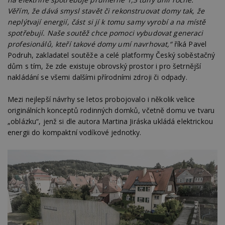
Věřím, že dává smysl stavět či rekonstruovat domy tak, že
neplýtvají energií, část si jí k tomu samy vyrobí a na místě
spotřebují. Naše soutěž chce pomoci vybudovat generaci
profesionálů, kteří takové domy umí navrhovat,“
říká Pavel
Podruh, zakladatel soutěže a celé platformy Český soběstačný
dům s tím, že zde existuje obrovský prostor i pro šetrnější
nakládání se všemi dalšími přírodními zdroji či odpady.
Mezi nejlepší návrhy se letos probojovalo i několik velice
originálních konceptů rodinných domků, včetně domu ve tvaru
„oblázku“, jenž si dle autora Martina Jiráska ukládá elektrickou
energii do kompaktní vodíkové jednotky.