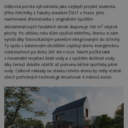
Odborná porota vyhodnotila jako nejlepší projekt studenta
Jiřího Petrželky z Fakulty stavební ČVUT v Praze. Jeho
navrhovaná dřevostavba s originálním využitím
2
sklolaminátových fasádních desek disponuje 106 m
obytné
plochy. Po většinu roku dům využívá elektřinu, kterou si sám
vyrobí díky fotovoltaickým panelům integrovaným do střechy.
Ty spolu s bateriovým úložištěm zajišťují domu energetickou
soběstačnost po dobu 265 dní v roce. Návrh počítá také
s maximální recyklací šedé vody a s využitím dešťové vody,
díky čemuž dokáže ušetřit až polovinu běžné spotřeby pitné
vody. Celkové náklady na stavbu tohoto domu by měly včetně
všech potřebných technologií dosahovat 4 milionů korun.