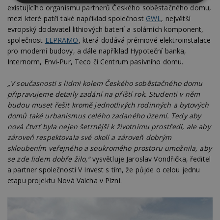
Nezbytně
Výkonové
Soubory
existujícího organismu partnerů Českého soběstačného domu,
nutné
soubory
cílení
mezi které patří také například společnost
GWL
, největší
soubory
evropský dodavatel lithiových baterií a solárních komponent,
společnost
ELPRAMO
, která dodává prémiové elektroinstalace
pro moderní budovy, a dále například Hypoteční banka,
Funkční soubory
Nezařazené
Internorm, Envi-Pur, Teco či Centrum pasivního domu.
soubory
„V současnosti s lidmi kolem Českého soběstačného domu
připravujeme detaily zadání na příští rok. Studenti v něm
budou muset řešit kromě jednotlivých rodinných a bytových
domů také urbanismus celého zadaného území. Tedy aby
nová čtvrť byla nejen šetrnější k životnímu prostředí, ale aby
Nezbytně nutné soubory
zároveň respektovala své okolí a zároveň dobrým
skloubením veřejného a soukromého prostoru umožnila, aby
Výkonové soubory
Soubory cílení
se zde lidem dobře žilo,“
vysvětluje Jaroslav Vondřička, ředitel
Funkční soubory
Nezařazené soubory
a partner společnosti V Invest s tím, že půjde o celou jednu
etapu projektu Nová Valcha v Plzni.
Nezbytně nutné soubory cookie umožňují základní
funkce webových stránek, jako je přihlášení
uživatele a správa účtu. Webové stránky nelze bez
nezbytně nutných souborů cookie správně
používat.