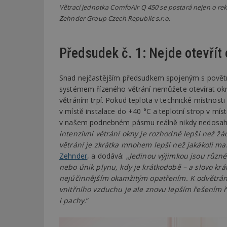
Větrací jednotka ComfoAir Q 450 se postará nejen o reku
Zehnder Group Czech Republic s.r.o.
Předsudek č. 1: Nejde otevřít
Snad nejčastějším předsudkem spojeným s povětrn
systémem řízeného větrání nemůžete otevírat okna
větráním trpí. Pokud teplota v technické místnost
v místě instalace do +40 °C a teplotní strop v mís
v našem podnebném pásmu reálně nikdy nedosahuj
intenzivní větrání okny je rozhodně lepší než 
větrání je zkrátka mnohem lepší než jakákoli ma
Zehnder
, a dodává: „
Jedinou výjimkou jsou různé
nebo únik plynu, kdy je krátkodobě – a slovo krá
nejúčinnějším okamžitým opatřením. K odvětrání
vnitřního vzduchu je ale znovu lepším řešením ří
i pachy.
“