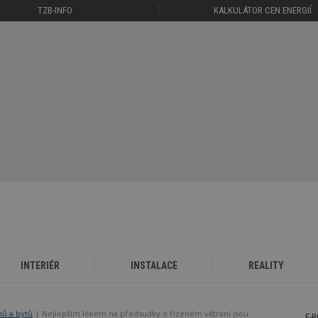
TZB-INFO
KALKULÁTOR CEN ENERGIÍ
INTERIÉR
INSTALACE
REALITY
mů a bytů
Nejlepším lékem na předsudky o řízeném větrání jsou
E-