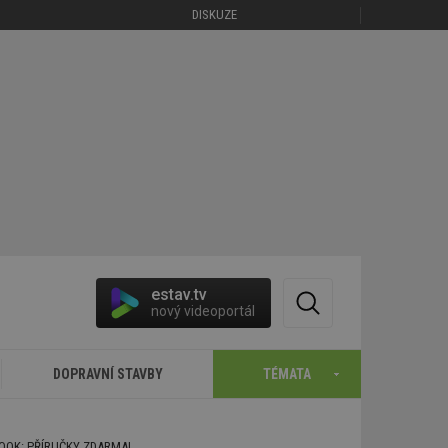
DISKUZE
estav.tv
nový videoportál
DOPRAVNÍ STAVBY
TÉMATA
BOOK: PŘÍRUČKY ZDARMA!