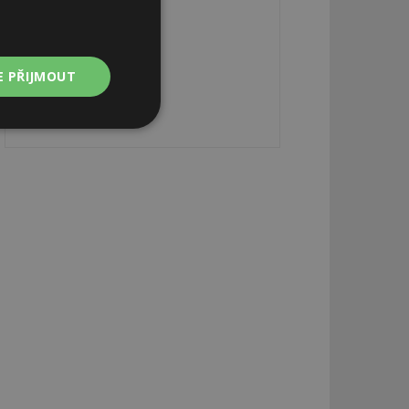
E PŘIJMOUT
Nezařazené
soubory
zařazené soubory
 a správa účtu.
aby informoval
zahrnut do