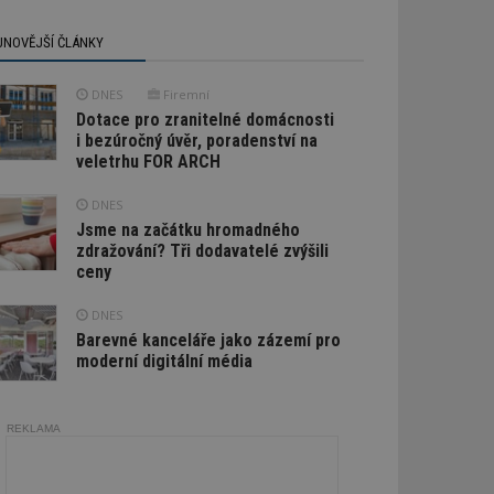
JNOVĚJŠÍ ČLÁNKY
DNES
Firemní
Dotace pro zranitelné domácnosti
i bezúročný úvěr, poradenství na
veletrhu FOR ARCH
DNES
Jsme na začátku hromadného
zdražování? Tři dodavatelé zvýšili
ceny
DNES
Barevné kanceláře jako zázemí pro
moderní digitální média
REKLAMA