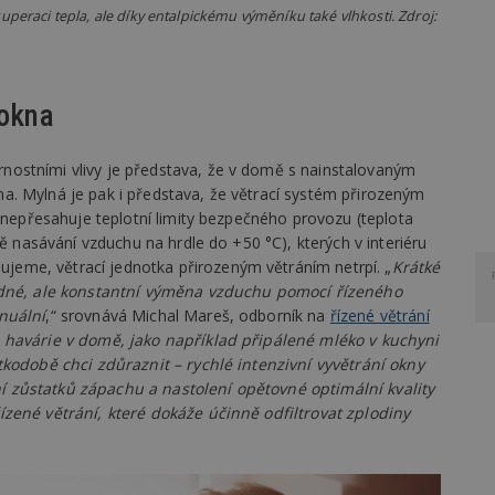
peraci tepla, ale díky entalpickému výměníku také vlhkosti. Zdroj:
 okna
ostními vlivy je představa, že v domě s nainstalovaným
. Mylná je pak i představa, že větrací systém přirozeným
i nepřesahuje teplotní limity bezpečného provozu (teplota
tě nasávání vzduchu na hrdle do +50 °C), kterých v interiéru
eme, větrací jednotka přirozeným větráním netrpí. „
Krátké
žádné, ale konstantní výměna vzduchu pomocí řízeného
nuální
,“ srovnává Michal Mareš, odborník na
řízené větrání
 havárie v domě, jako například připálené mléko v kuchyni
tkodobě chci zdůraznit – rychlé intenzivní vyvětrání okny
 zůstatků zápachu a nastolení opětovné optimální kvality
zené větrání, které dokáže účinně odfiltrovat zplodiny