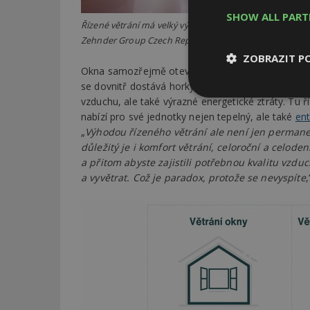
SHOW ALL PAR
Řízené větrání má velký význam pro zdraví, komfort, uc
Zehnder Group Czech Republic s.r.o.
ZOBRAZIT P
Okna samozřejmě otevírat můžete, ale je třeba mít 
se dovnitř dostává horký venkovní vzduch, v zimě 
Nezbytně
vzduchu, ale také výrazné energetické ztráty. Tu ř
nutné soubor
nabízí pro své jednotky nejen tepelný, ale také
ent
„
Výhodou řízeného větrání ale není jen permanen
důležitý je i komfort větrání, celoroční a celode
a přitom abyste zajistili potřebnou kvalitu vzdu
a vyvětrat. Což je paradox, protože se nevyspíte
Nezbytně nutné s
Nezbytně nutné soubo
Webové stránky nelz
Název
_hjIncludedInPa