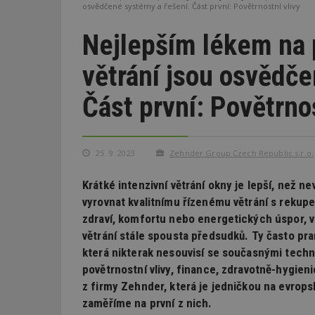
osvědčené systémy a řešení. Část první: Povětrnostní vlivy
Nejlepším lékem na
větrání jsou osvědče
Část první: Povětrnos
25. 9. 2023
Zehnder Group Czech Republic s.r.o.
Krátké intenzivní větrání okny je lepší, než 
vyrovnat kvalitnímu řízenému větrání s rekuper
zdraví, komfortu nebo energetických úspor, v
větrání stále spousta předsudků. Ty často pr
která nikterak nesouvisí se současnými techno
povětrnostní vlivy, finance, zdravotně-hygie
z firmy Zehnder, která je jedničkou na evrops
zaměříme na první z nich.