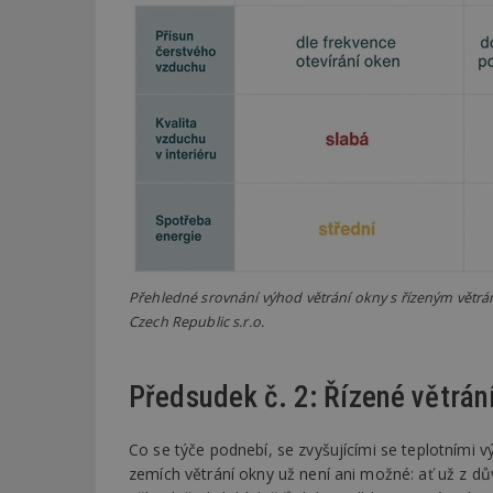
_dc_gtm_UA-53599
id
_hjFirstSeen
_hjAbsoluteSessi
Přehledné srovnání výhod větrání okny s řízeným větrá
Czech Republic s.r.o.
counter
Předsudek č. 2: Řízené větrán
__gfp_64b
Co se týče podnebí, se zvyšujícími se teplotními v
zemích větrání okny už není ani možné: ať už z 