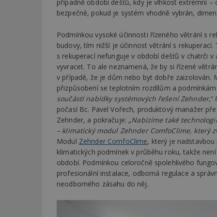
případně období dešťů, kdy je vlhkost extrémní – 
bezpečně, pokud je systém vhodně vybrán, dimen
Název
Provider
Pr
Název
Název
/
D
Podmínkou vysoké účinnosti řízeného větrání s re
Název
_hjSessionUser_1
Doména
budovy, tím nižší je účinnost větrání s rekuperací
test
.m
tu
_gid
CMID
Google
s rekuperací nefunguje v období dešťů v chatrči
LLC
vyvracet. To ale neznamená, že by si řízené větr
Gdyn
mobile
ww
.estav.cz
v případě, že je dům nebo byt dobře zaizolován.
_ga
TDID
Google
přizpůsobení se teplotním rozdílům a podmínkám 
sssp_session
c
.e
LLC
.estav.cz
součástí nabídky systémových řešení Zehnder
,“
ui
počasí Bc. Pavel Vořech, produktový manažer pře
VISITOR_INFO1_LI
cct
Zehnder, a pokračuje: „
Nabízíme také technologii
– klimatický modul Zehnder ComfoClime, který zv
_hjSession_170189
Modul
Zehnder ComfoClime
, který je nadstavbou
Gtest
uid
klimatických podmínek v průběhu roku, takže není
období. Podmínkou celoročně spolehlivého fungová
C
profesionální instalace, odborná regulace a správ
test_cookie
neodborného zásahu do něj.
bm2uu
cct
id
ibbid