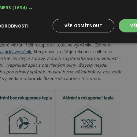
TNERS
(1634) →
hování stavu a hodnoty nemovitosti i energetickou úsporu. Zdroj:
ODROBNOSTI
VŠE ODMÍTNOUT
VŠ
na paměti, že se tím snižuje výkon a kvalita větrání. V létě
zase ledový, což je problém nejen vlhkosti a teploty
Výkonové
Soubory cílení
Funkční
ízené větrání řeší rekuperací tepla ve výměníku. Zehnder
y
soubory
soubory
alpický výměník
, který navíc zajišťuje rekuperaci vlhkosti.
tně čerstvý a zdravý vzduch s optimalizovanou vlhkostí –
nní. Například spát s otevřenými okny vždycky nejde,
chu pro zdravý spánek, museli byste několikrát za noc vstát
,“ vysvětluje odborník. Řízené větrání vše řeší samo.
oubory
Výkonové soubory
Soubory cílení
Funkční soubory
Ne
ry cookie umožňují základní funkce webových stránek, jako je přihlášení uživatele
e bez nezbytně nutných souborů cookie správně používat.
Provider
/
Vyprší
Popis
Doména
geviewSample
2
Tento soubor cookie je nastaven tak, 
Hotjar Ltd
minuty
Hotjar o tom, zda je tento návštěvník 
www.estav.cz