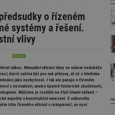
 předsudky o řízeném
né systémy a řešení.
tní vlivy
FIREMNÍ
nevětrat vůbec. Manuální větrání okny se ovšem nedokáže
ací, které začíná být pro své přínosy, ať už z hlediska
nímáno jako nezbytnost. I tak ale panuje o řízeném
amení z neznalosti, anebo špatné historické zkušenosti,
logiemi. Můžeme je rozdělit na čtyři hlavní oblasti –
nické aspekty a konstrukční omezení. S odborníky
PA
kém trhu řízeného větrání s rekuperací, se nyní