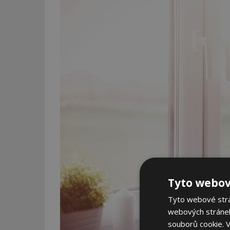
Tyto webov
Tyto webové strán
webových stránek
souborů cookie.
V