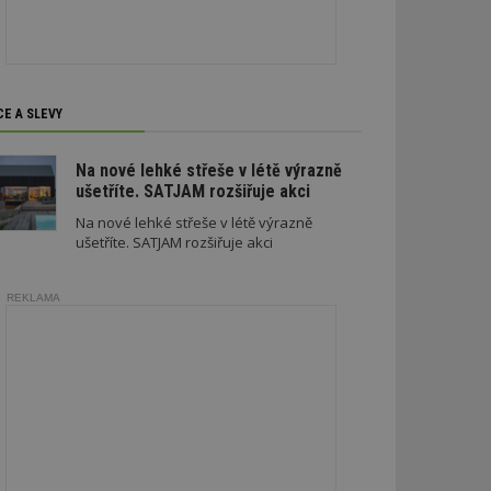
soubory
CE A SLEVY
zařazené soubory
Na nové lehké střeše v létě výrazně
ušetříte. SATJAM rozšiřuje akci
 a správa účtu.
Na nové lehké střeše v létě výrazně
ušetříte. SATJAM rozšiřuje akci
aby informoval
REKLAMA
zahrnut do
obrazení stránky
ebům používajícím
h skriptů a kódu na
ovat za nezbytně
musí fungovat
, které je také
le Analytics.
ření session