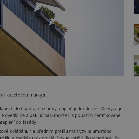
ali kazetovou markýzu.
lanech do 6.patra, což nebylo úplně jednoduché. Markýza je
 Povedlo se a pak už naši montéři s použitím certifikované
teplení do fasády.
kové ovládání. Na předním profilu markýzy je umístěno
ofilu a markýzu tak ohlídá. Pokud totiž čidlo vyhodnotí, že