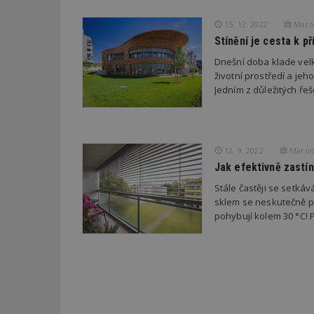
_hjFirstSeen
15. 12. 2022
Maron
Stínění je cesta k p
Dnešní doba klade velk
_hjAbsoluteSessi
životní prostředí a jeh
Jedním z důležitých ře
counter
12. 9. 2022
Maron 
Jak efektivně zastíni
__gfp_64b
Stále častěji se setká
sklem se neskutečně př
pohybují kolem 30 °C! 
Název
Provider
Pr
Název
Název
/
D
Název
_hjSessionUser_1
Doména
test
.m
tu
_gid
CMID
Google
LLC
Gdyn
mobile
ww
.estav.cz