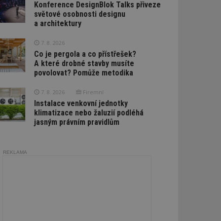
Konference DesignBlok Talks přiveze
světové osobnosti designu
a architektury
7. 8. 2026
Co je pergola a co přístřešek?
A které drobné stavby musíte
povolovat? Pomůže metodika
7. 8. 2026
Firemní
Instalace venkovní jednotky
klimatizace nebo žaluzií podléhá
jasným právním pravidlům
REKLAMA