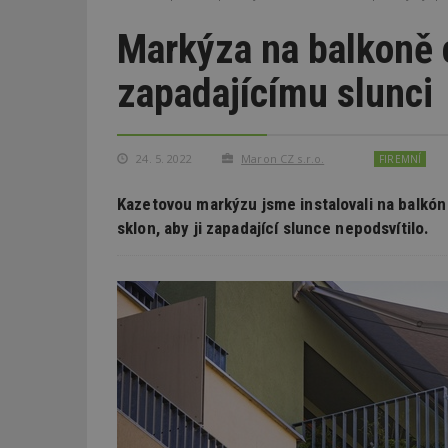
Markýza na balkoně c
zapadajícímu slunci
24. 5. 2022
Maron CZ s.r.o.
FIREMNÍ
Kazetovou markýzu jsme instalovali na balkó
sklon, aby ji zapadající slunce nepodsvítilo.