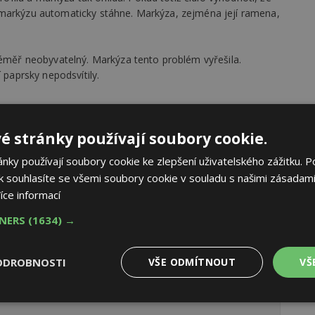
rý markýzu automaticky stáhne. Markýza, zejména její ramena,
téměř neobyvatelný. Markýza tento problém vyřešila.
 paprsky nepodsvítily.
é stránky používají soubory cookie.
ky používají soubory cookie ke zlepšení uživatelského zážitku. P
 souhlasíte se všemi soubory cookie v souladu s našimi zásadami
íce informací
TNERS
(1634) →
ODROBNOSTI
VŠE ODMÍTNOUT
VŠ
Výkonové
Soubory cílení
Funkční