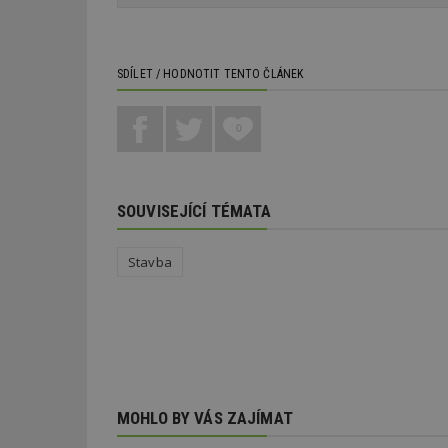
nutné soubor
SDÍLET / HODNOTIT TENTO ČLÁNEK
0
Nezbytně nutné s
Nezbytně nutné soubo
Webové stránky nelz
SOUVISEJÍCÍ TÉMATA
Název
Stavba
_hjIncludedInPa
_dc_gtm_UA-53599
MOHLO BY VÁS ZAJÍMAT
id