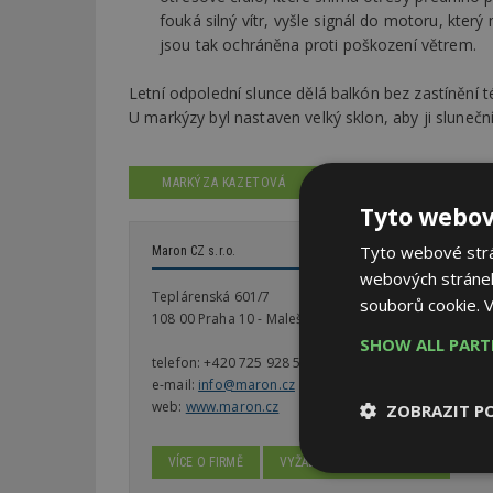
fouká silný vítr, vyšle signál do motoru, kte
jsou tak ochráněna proti poškození větrem.
Letní odpolední slunce dělá balkón bez zastínění 
U markýzy byl nastaven velký sklon, aby ji sluneční
MARKÝZA KAZETOVÁ
Tyto webov
Tyto webové strán
Maron CZ s.r.o.
webových stránek
Teplárenská 601/7
souborů cookie.
V
108 00 Praha 10 - Malešice
SHOW ALL PAR
telefon:
+420 725 928 503
e-mail:
info@maron.cz
web:
www.maron.cz
ZOBRAZIT P
VÍCE O FIRMĚ
VYŽÁDAT DALŠÍ INFORMACE
Nezbytně