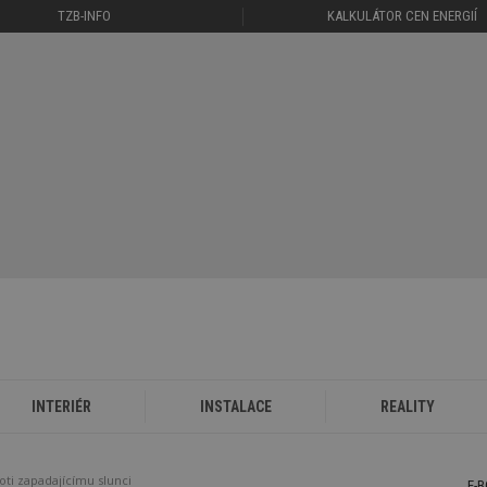
TZB-INFO
KALKULÁTOR CEN ENERGIÍ
INTERIÉR
INSTALACE
REALITY
oti zapadajícímu slunci
E-