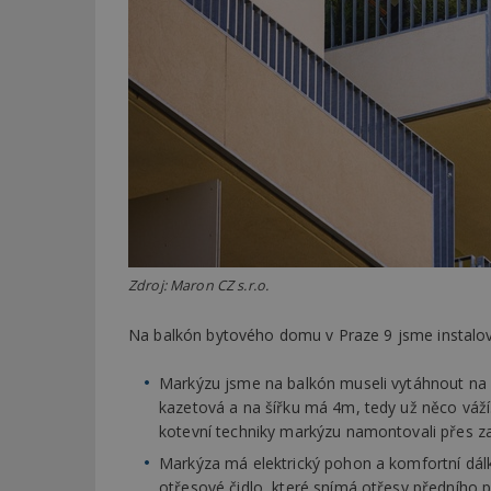
Zdroj: Maron CZ s.r.o.
Na balkón bytového domu v Praze 9 jsme instalov
Markýzu jsme na balkón museli vytáhnout na 
kazetová a na šířku má 4m, tedy už něco váží.
kotevní techniky markýzu namontovali přes za
Markýza má elektrický pohon a komfortní dál
otřesové čidlo, které snímá otřesy předního pr