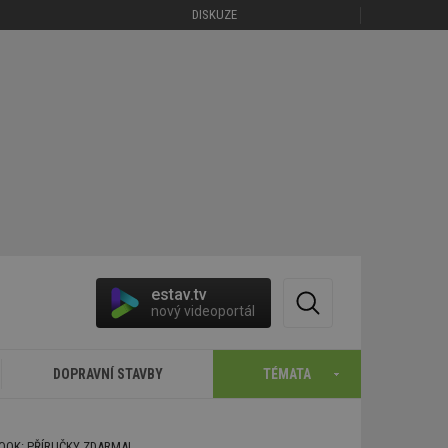
DISKUZE
estav.tv
nový videoportál
DOPRAVNÍ STAVBY
TÉMATA
BOOK: PŘÍRUČKY ZDARMA!