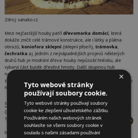
Zdroj: sanako.cz
Mezi nejčastější houby patří
dřevomorka domácí
, která
dokáže zničit celé trámové konstrukce, ale i látky a plátna
obrazů,
koniofora sklepní
(sklepní plíseň),
trámovka
,
čechratka
aj. Jedním z nejnápadnějších projevů některých
druhů hub je modrání dřeva: houby nepůsobí hnilobu, ale
vybarví část buněk dřevěné hmoty. Další skupinou hub
napadajících dřevo jsou
plísně
projevující se barevnými
×
skvrnami a zatuchlým zápachem patrným zvláště při vstupu do
Tyto webové stránky
napadené místnosti z venkovního prostoru.
používají soubory cookie.
Tyto webové stránky používají soubory
SANAKO.CZ, S.R.O.
cookie ke zlepšení uživatelského zážitku.
Chodská 1393/13
Používáním našich webových stránek
12000 Praha 2
souhlasíte se všemi soubory cookie v
telefon:
+420 720 467
souladu s našimi zásadami používání