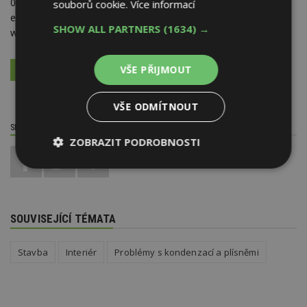
016
souborů cookie.
Více informací
e-mail:
info@sanako.cz
SHOW ALL PARTNERS
(1634) →
web:
www.sanako.cz
VŠE PŘIJMOUT
VÍCE O FIRMĚ
VYŽÁDAT DALŠÍ INFORMACE
VŠE ODMÍTNOUT
SDÍLET / HODNOTIT TENTO ČLÁNEK
ZOBRAZIT PODROBNOSTI
1
Nezbytně
Výkonové
Soubory
nutné
soubory
cílení
soubory
SOUVISEJÍCÍ TÉMATA
Funkční soubory
Nezařazené
Stavba
Interiér
Problémy s kondenzací a plísněmi
soubory