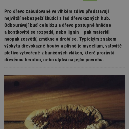
Pro dřevo zabudované ve vlhkém zdivu představují
největší nebezpečí škůdci z řad dřevokazných hub.
Odbourávají buď celulózu a dřevo postupně hnědne
a kostkovitě se rozpadá, nebo lignin – pak materiál
naopak zesvětlí, změkne a drobí se. Typickým znakem
výskytu dřevokazné houby a plísně je mycelium, vatovité
pletivo vytvořené z buněčných vláken, které prorůstá
dřevěnou hmotou, nebo ulpívá na jejím povrchu.