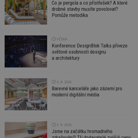
Co je pergola a co přístřešek? A které
drobné stavby musíte povolovat?
Pomůže metodika
Nezbytně nutné soubory
Výkonové soubory
Soubory cílení
Funkční soubory
Nezařazené soubory
VČERA
Nezbytně nutné soubory cookie umožňují základní
Konference DesignBlok Talks přiveze
funkce webových stránek, jako je přihlášení
světové osobnosti designu
uživatele a správa účtu. Webové stránky nelze bez
a architektury
nezbytně nutných souborů cookie správně
používat.
Provider
/
Název
Vyprší
P
Doména
6. 8. 2026
_hjIncludedInPageviewSample
2
T
Hotjar Ltd
Barevné kanceláře jako zázemí pro
minuty
co
www.estav.cz
moderní digitální média
na
ab
Ho
zd
ná
z
vz
6. 8. 2026
d
l
Jsme na začátku hromadného
z
zdražování? Tři dodavatelé zvýšili ceny