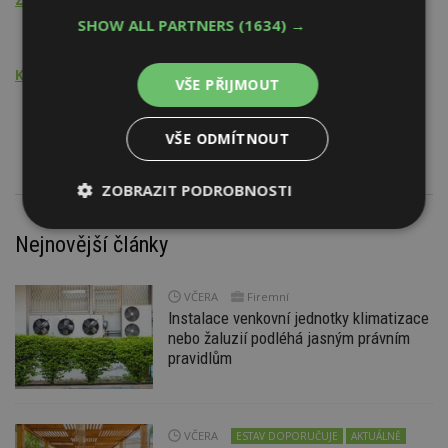
SHOW ALL PARTNERS
(1634) →
Technické zařízení budov
Konzultační a poradenská činnost
VŠE PŘIJMOUT
Technické zařízení budov
- energetické náročnosti
VŠE ODMÍTNOUT
ZOBRAZIT PODROBNOSTI
Nezbytně
Výkonové
Soubory
Nejnovější články
nutné
soubory
cílení
soubory
VČERA
Firemní
Instalace venkovní jednotky klimatizace
nebo žaluzií podléhá jasným právním
Funkční soubory
Nezařazené
soubory
pravidlům
VČERA
ESTAV DOPORUČUJE
AKTUÁLNĚ