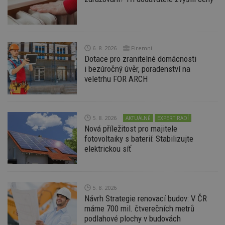
st
w
_dc_gtm_UA-53599847-1
.estav.cz
53
T
sekund
co
př
w
6. 8. 2026
Firemní
po
S
Dotace pro zranitelné domácnosti
Go
i bezúročný úvěr, poradenství na
da
veletrhu FOR ARCH
kó
Po
lz
z
nu
be
5. 8. 2026
AKTUÁLNĚ
EXPERT RADÍ
sk
Nová příležitost pro majitele
f
s
fotovoltaiky s baterií: Stabilizujte
ná
elektrickou síť
je
kt
id
p
ú
An
5. 8. 2026
Návrh Strategie renovací budov: V ČR
id
www.estav.cz
1 rok
T
co
máme 700 mil. čtverečních metrů
po
podlahové plochy v budovách
vy