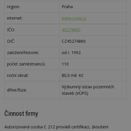
region:
Praha
internet:
www.csias.cz
IČO:
45274860
DIČ:
CZ45274860
založení/historie:
od r. 1992
počet zaměstnanců:
110
roční obrat:
80,0 mil. Kč
Výzkumný ústav pozemních
dříve/fúze:
staveb (VÚPS)
Činnost firmy
Autorizovaná osoba č. 212 provádí certifikaci, zkoušení