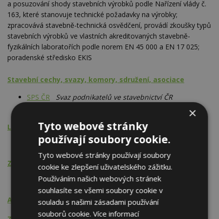
a posuzování shody stavebních výrobků podle Nařízení vlády č.
163, které stanovuje technické požadavky na výrobky;
zpracovává stavebně-technická osvědčení, provádí zkoušky typů
stavebních výrobků ve vlastních akreditovaných stavebně-
fyzikálních laboratořích podle norem EN 45 000 a EN 17 025;
poradenské středisko EKIS
Stavební cechy, svazy, komory, sdružení, asociace
SPS ČR
Svaz podnikatelů ve stavebnictví ČR
SZV
Svaz zkušeben pro výstavbu
×
Tyto webové stránky
Laboratoře
používají soubory cookie.
Technické zařízení budov
Tyto webové stránky používají soubory
Zkušebnictví
cookie ke zlepšení uživatelského zážitku.
Používáním našich webových stránek
Technické zařízení budov
souhlasíte se všemi soubory cookie v
Autorizované osoby (zkušebny)
souladu s našimi zásadami používání
souborů cookie.
Více informací
Znalecká činnost