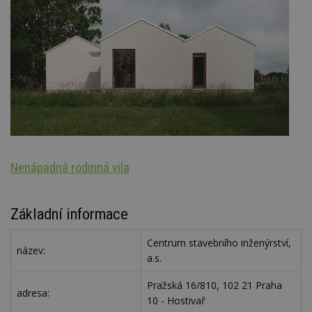
Nenápadná rodinná vila
Ar
Základní informace
Centrum stavebního inženýrství,
název:
a.s.
Pražská 16/810, 102 21 Praha
adresa:
10 - Hostivař