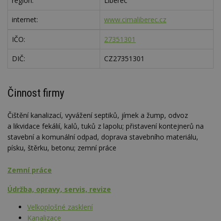
region:
Liberec
internet:
www.cimaliberec.cz
IČO:
27351301
DIČ:
CZ27351301
Činnost firmy
Čištění kanalizací, vyvážení septiků, jímek a žump, odvoz
a likvidace fekálií, kalů, tuků z lapolu; přistavení kontejnerů na
stavební a komunální odpad, doprava stavebního materiálu,
písku, štěrku, betonu; zemní práce
Zemní práce
Údržba, opravy, servis, revize
Velkoplošné zasklení
Kanalizace