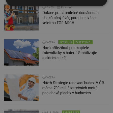
Nezbytně
Výkonové
Soubory
DNES
Firemní
nutné
soubory
cílení
Dotace pro zranitelné domácnosti
soubory
i bezúročný úvěr, poradenství na
veletrhu FOR ARCH
Funkční soubory
Nezařazené
soubory
VČERA
AKTUÁLNĚ
EXPERT RADÍ
Nová příležitost pro majitele
fotovoltaiky s baterií: Stabilizujte
elektrickou síť
Nezbytně nutné soubory
VČERA
Výkonové soubory
Soubory cílení
Návrh Strategie renovací budov: V ČR
máme 700 mil. čtverečních metrů
Funkční soubory
Nezařazené soubory
podlahové plochy v budovách
Nezbytně nutné soubory cookie umožňují základní
funkce webových stránek, jako je přihlášení
uživatele a správa účtu. Webové stránky nelze bez
nezbytně nutných souborů cookie správně
4. 8. 2026
EXPERT RADÍ