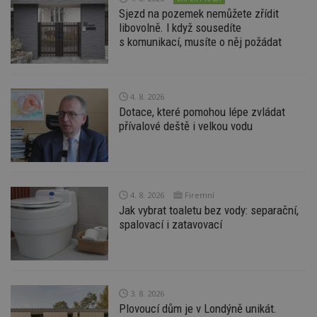
používat.
Sjezd na pozemek nemůžete zřídit
Provider
/
libovolně. I když sousedíte
Název
Vyprší
P
Doména
s komunikací, musíte o něj požádat
_hjIncludedInPageviewSample
2
T
Hotjar Ltd
minuty
co
www.estav.cz
na
ab
Ho
4. 8. 2026
zd
Dotace, které pomohou lépe zvládat
ná
přívalové deště i velkou vodu
z
vz
d
l
z
st
w
4. 8. 2026
Firemní
_dc_gtm_UA-53599847-1
.estav.cz
53
T
Jak vybrat toaletu bez vody: separační,
sekund
co
spalovací i zatavovací
př
w
po
S
Go
da
kó
3. 8. 2026
Po
lz
Plovoucí dům je v Londýně unikát.
z