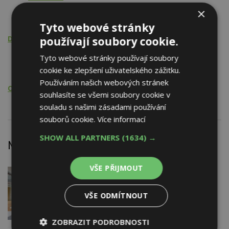
Malé domovní čistírny, septiky
×
Kanalizační potrubí
Tyto webové stránky
Doprava
používají soubory cookie.
Betonové směsi
Tyto webové stránky používají soubory
Plniva
cookie ke zlepšení uživatelského zážitku.
Používáním našich webových stránek
Odvoz odpadů
souhlasíte se všemi soubory cookie v
souladu s našimi zásadami používání
souborů cookie.
Více informací
SHOW ALL PARTNERS
(1634) →
Nejnovější články
VŠE PŘIJMOUT
DNES
Barevné kanceláře jako zázemí pro
moderní digitální média
VŠE ODMÍTNOUT
ZOBRAZIT PODROBNOSTI