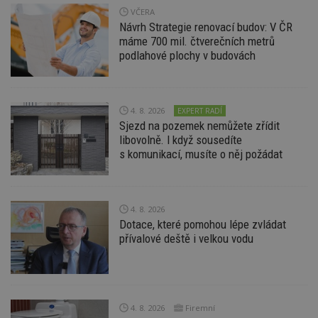
l
VČERA
z
st
Návrh Strategie renovací budov: V ČR
w
máme 700 mil. čtverečních metrů
_dc_gtm_UA-53599847-1
.estav.cz
53
T
podlahové plochy v budovách
sekund
co
př
w
po
S
4. 8. 2026
EXPERT RADÍ
Go
da
Sjezd na pozemek nemůžete zřídit
kó
libovolně. I když sousedíte
Po
lz
s komunikací, musíte o něj požádat
z
nu
be
sk
f
4. 8. 2026
s
ná
Dotace, které pomohou lépe zvládat
je
přívalové deště i velkou vodu
kt
id
p
ú
An
id
www.estav.cz
1 rok
T
4. 8. 2026
Firemní
co