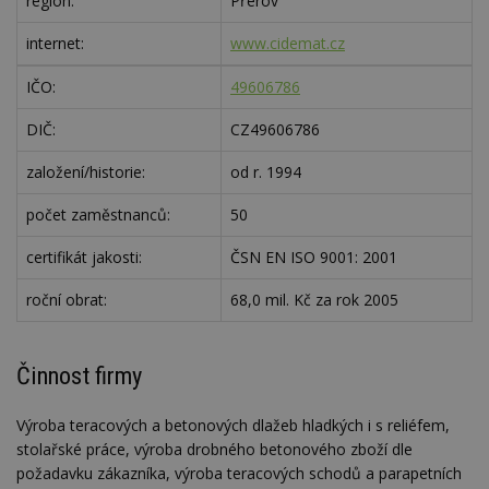
region:
Přerov
internet:
www.cidemat.cz
IČO:
49606786
DIČ:
CZ49606786
založení/historie:
od r. 1994
počet zaměstnanců:
50
certifikát jakosti:
ČSN EN ISO 9001: 2001
roční obrat:
68,0 mil. Kč za rok 2005
Činnost firmy
Výroba teracových a betonových dlažeb hladkých i s reliéfem,
stolařské práce, výroba drobného betonového zboží dle
požadavku zákazníka, výroba teracových schodů a parapetních