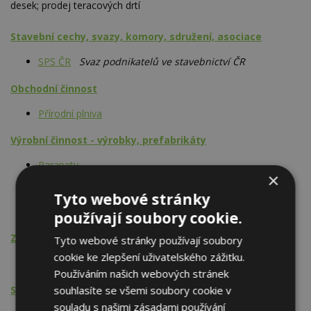
desek; prodej teracových drtí
Stavební cechy, svazy, komory, sdružení, asociace
SPS ČR
Svaz podnikatelů ve stavebnictví ČR
Obchodní činnost
Přírodní plniva
Výrobní činnost - výrobky, prefabrikáty
Parapety
×
Schody
Dlaždice
Tyto webové stránky
Desky betonové
používají soubory cookie.
Zakázková výroba
Tyto webové stránky používají soubory
cookie ke zlepšení uživatelského zážitku.
Výrobky z betonu a malty
Používáním našich webových stránek
Stavební činnost - PSV
souhlasíte se všemi soubory cookie v
souladu s našimi zásadami používání