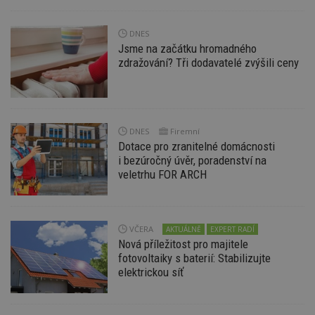
DNES
Jsme na začátku hromadného
Nezbytně nutné soubory
zdražování? Tři dodavatelé zvýšili ceny
Výkonové soubory
Soubory cílení
Funkční soubory
Nezařazené soubory
Nezbytně nutné soubory cookie umožňují základní
DNES
Firemní
funkce webových stránek, jako je přihlášení
uživatele a správa účtu. Webové stránky nelze bez
Dotace pro zranitelné domácnosti
nezbytně nutných souborů cookie správně
i bezúročný úvěr, poradenství na
používat.
veletrhu FOR ARCH
Provider
/
Název
Vyprší
P
Doména
_hjIncludedInPageviewSample
2
T
Hotjar Ltd
minuty
co
VČERA
www.estav.cz
AKTUÁLNĚ
EXPERT RADÍ
na
Nová příležitost pro majitele
ab
fotovoltaiky s baterií: Stabilizujte
Ho
zd
elektrickou síť
ná
z
vz
d