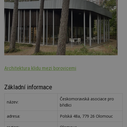
Architektura klidu mezi borovicemi
Š
Základní informace
Českomoravská asociace pro
název:
břidlici
adresa:
Polská 48a, 779 26 Olomouc