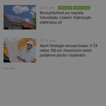
Ho
zd
5. 8. 2026
AKTUÁLNĚ
EXPERT RADÍ
ná
Nová příležitost pro majitele
z
vz
fotovoltaiky s baterií: Stabilizujte
d
elektrickou síť
l
z
st
w
_dc_gtm_UA-53599847-1
.estav.cz
53
T
5. 8. 2026
sekund
co
Návrh Strategie renovací budov: V ČR
př
w
máme 700 mil. čtverečních metrů
po
podlahové plochy v budovách
S
Go
da
kó
REKLAMA
Po
lz
z
nu
be
sk
f
s
ná
je
kt
id