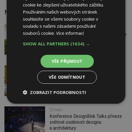
cookie ke zlepšení uživatelského zážitku.
Nejnovější články
Používáním našich webových stránek
souhlasíte se všemi soubory cookie v
souladu s našimi zásadami používání
DNES
Firemní
souborů cookie.
Více informací
Instalace venkovní jednotky klimatizace
nebo žaluzií podléhá jasným právním
SHOW ALL PARTNERS
(1634) →
pravidlům
VŠE PŘIJMOUT
DNES
ESTAV DOPORUČUJE
AKTUÁLNĚ
Co je pergola a co přístřešek? A které
VŠE ODMÍTNOUT
drobné stavby musíte povolovat?
Pomůže metodika
ZOBRAZIT PODROBNOSTI
Nezbytně
Výkonové
Soubory
nutné
soubory
cílení
DNES
soubory
Konference DesignBlok Talks přiveze
světové osobnosti designu
a architektury