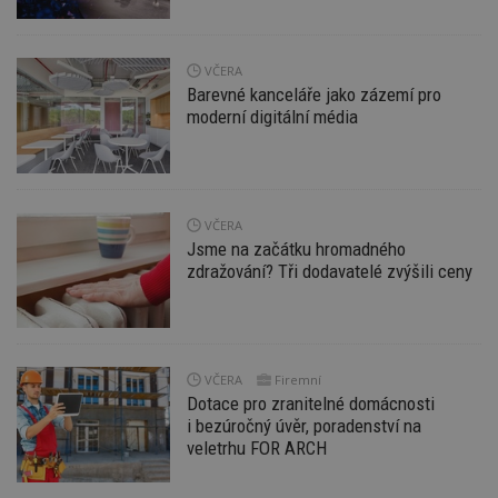
Funkční soubory
Nezařazené
soubory
VČERA
Barevné kanceláře jako zázemí pro
moderní digitální média
Nezbytně nutné soubory
Výkonové soubory
Soubory cílení
VČERA
Jsme na začátku hromadného
Funkční soubory
Nezařazené soubory
zdražování? Tři dodavatelé zvýšili ceny
Nezbytně nutné soubory cookie umožňují základní
funkce webových stránek, jako je přihlášení
uživatele a správa účtu. Webové stránky nelze bez
nezbytně nutných souborů cookie správně
používat.
VČERA
Firemní
Provider
/
Dotace pro zranitelné domácnosti
Název
Vyprší
P
Doména
i bezúročný úvěr, poradenství na
veletrhu FOR ARCH
_hjIncludedInPageviewSample
2
T
Hotjar Ltd
minuty
co
www.estav.cz
na
ab