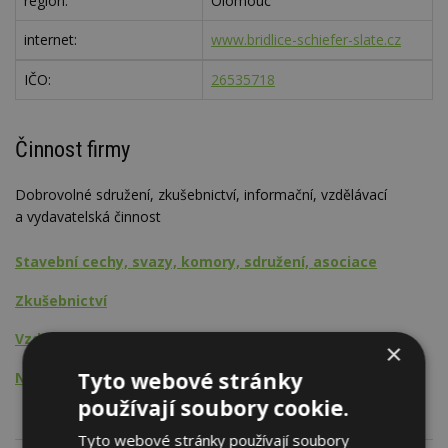
region:
Olomouc
internet:
www.bridlice-schiefer-slate.cz
IČO:
26535718
Činnost firmy
Dobrovolné sdružení, zkušebnictví, informační, vzdělávací
a vydavatelská činnost
Stavební cechy, svazy, komory, sdružení, asociace
Zkušebnictví
Vzdělávací a informační činnost
×
Tyto webové stránky
Nakladatelská činnost
používají soubory cookie.
Tyto webové stránky používají soubory