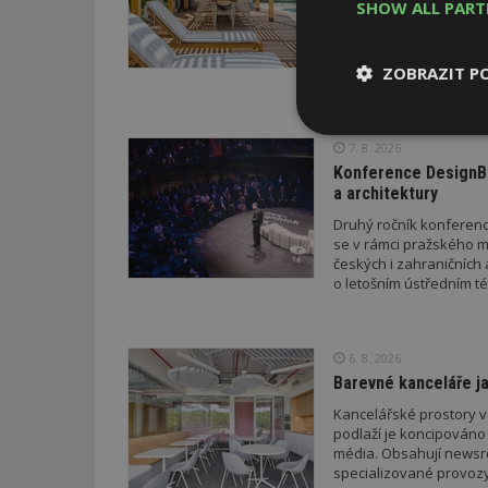
SHOW ALL PAR
V dobách výrazných pro
doporučení z dílny sta
letošního roku napříkl
ZOBRAZIT P
a přístřeškem; v průběh
drobných staveb a také
stavebního zákona. Pro
neboť podání žádosti p
Nezbytně
7. 8. 2026
novelizovaných pravid
nutné soubor
Konference DesignBl
a architektury
Druhý ročník konference
se v rámci pražského m
českých i zahraničních 
o letošním ústředním té
Nezbytně nutné s
Nezbytně nutné soubo
6. 8. 2026
Webové stránky nelz
Barevné kanceláře ja
Název
Kancelářské prostory v
podlaží je koncipováno 
_hjIncludedInPa
média. Obsahují newsroo
specializované provozy