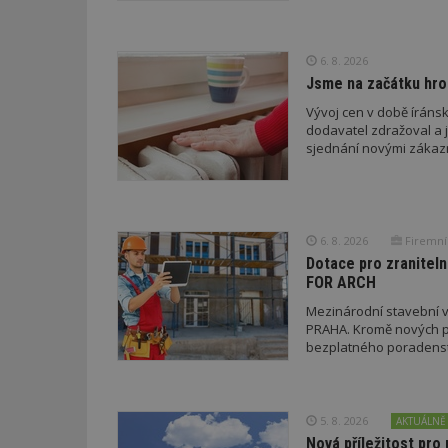
_dc_gtm_UA-53599
6. 8. 2026
Jsme na začátku hro
Vývoj cen v době íránsk
dodavatel zdražoval a 
id
sjednání novými zákaz
_hjFirstSeen
6. 8. 2026
Firemní
_hjAbsoluteSessi
Dotace pro zraniteln
FOR ARCH
Mezinárodní stavební v
counter
PRAHA. Kromě nových pr
bezplatného poradenství
__gfp_64b
5. 8. 2026
AKTUÁLNĚ
Nová příležitost pro 