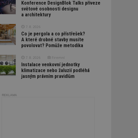
Konference DesignBlok Talks přiveze
světové osobnosti designu
a architektury
7. 8. 2026
Co je pergola a co přístřešek?
A které drobné stavby musíte
povolovat? Pomůže metodika
7. 8. 2026
Firemní
Instalace venkovní jednotky
klimatizace nebo žaluzií podléhá
jasným právním pravidlům
REKLAMA