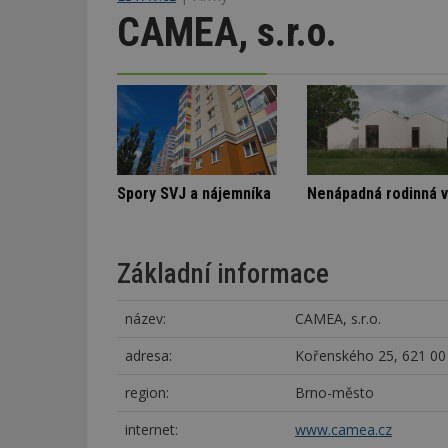
CAMEA, s.r.o.
Stará textilka na Slovensku září novotou
Škody v bytovém domě
Spory SVJ a nájemn
Základní informace
název:
CAMEA, s.r.o.
adresa:
Kořenského 25, 621 00
region:
Brno-město
internet:
www.camea.cz