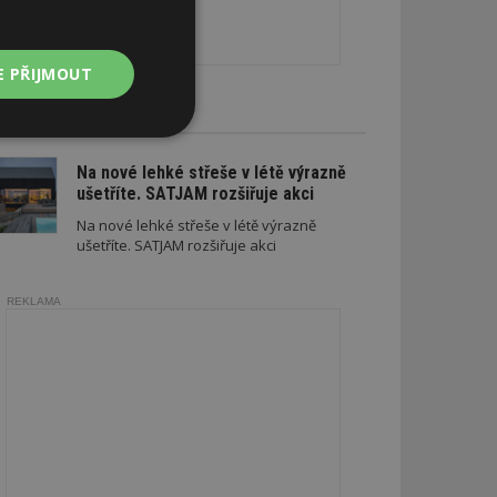
E PŘIJMOUT
CE A SLEVY
Nezařazené
soubory
Na nové lehké střeše v létě výrazně
ušetříte. SATJAM rozšiřuje akci
Na nové lehké střeše v létě výrazně
ušetříte. SATJAM rozšiřuje akci
REKLAMA
zařazené soubory
 a správa účtu.
aby informoval
zahrnut do
obrazení stránky