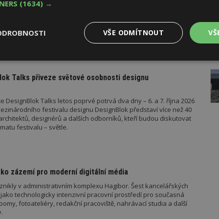
TNERS
(1634) →
měn stavební legislativy narůstá také počet metodických
vebního úřadu Ministerstva pro místní rozvoj (MMR). Od července
ad platí metodické doporučení pro objasnění rozdílu mezi pergolou
ODROBNOSTI
VŠE ODMÍTNOUT
VŠ
u roku pak vyšla metodická doporučení týkající se dalších
 metodika k údržbě a výměně výtahů podle aktuální novely
 stavebníka se tak datum 1. července stalo poměrně zásadním,
AK
o tomto datu znamená, že záměr bude posuzován již v režimu
Výkonové
Soubory cílení
Funkční
el stavebního zákona.
y
soubory
soubory
ok Talks přiveze světové osobnosti designu
 DesignBlok Talks letos poprvé potrvá dva dny – 6. a 7. října 2026
ezinárodního festivalu designu DesignBlok představí více než 40
architektů, designérů a dalších odborníků, kteří budou diskutovat
matu festivalu – světle.
oubory
Výkonové soubory
Soubory cílení
Funkční soubory
Ne
ry cookie umožňují základní funkce webových stránek, jako je přihlášení uživatele
e bez nezbytně nutných souborů cookie správně používat.
ko zázemí pro moderní digitální média
Provider
/
Vyprší
Popis
znikly v administrativním komplexu Hagibor. Šest kancelářských
Doména
jako technologicky intenzivní pracovní prostředí pro současná
geviewSample
2
Tento soubor cookie je nastaven tak, 
Hotjar Ltd
my, fotoateliéry, redakční pracoviště, nahrávací studia a další
minuty
Hotjar o tom, zda je tento návštěvník 
www.estav.cz
.
vzorkování dat definovaného limitem z