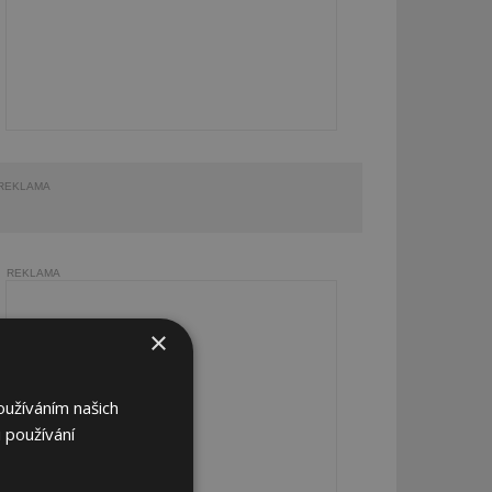
REKLAMA
REKLAMA
×
oužíváním našich
 používání