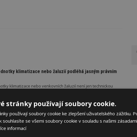
ednotky klimatizace nebo žaluzií podléhá jasným právním
otky klimatizace nebo venkovních žaluzií není jen technickou
mech se totiž dotýká společných částí domu a podléhá jasným
é stránky používají soubory cookie.
ky používají soubory cookie ke zlepšení uživatelského zážitku. P
PORUČUJE
AKTUÁLNĚ
 souhlasíte se všemi soubory cookie v souladu s našimi zásadami
řístřešek? A které drobné stavby musíte povolovat?
íce informací