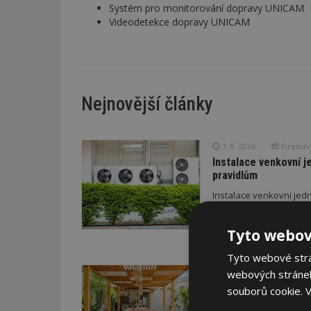
Systém pro monitorování dopravy UNICAM
Videodetekce dopravy UNICAM
Nejnovější články
7. 8. 2026
Firemní
Instalace venkovní j
pravidlům
Instalace venkovní jedn
otázkou. V bytových do
právním pravidlům.
Tyto webov
Tyto webové strán
7. 8. 2026
ESTAV DO
webových stránek
Co je pergola a co p
souborů cookie.
V
Pomůže metodika