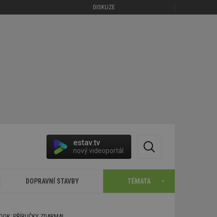
DISKUZE
estav.tv
nový videoportál
DOPRAVNÍ STAVBY
TÉMATA
BOOK: PŘÍRUČKY ZDARMA!