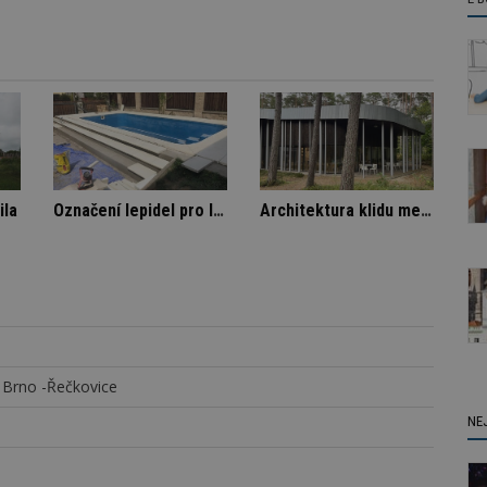
íka
Nenápadná rodinná vila
Označení lepidel pro lepení dlažby
 Brno -Řečkovice
NE