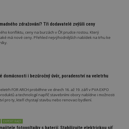
vašeho webu.
847-1
.estav.cz
53
Tento soubor cookie je přidružen k w
sekund
Správce značek Google k načtení dalšíc
stránku. Pokud je použit, lze jej považ
nutný, protože bez něj jiné skripty ne
madného zdražování? Tři dodavatelé zvýšili ceny
správně. Konec názvu je jedinečné číslo
identifikátorem přidruženého účtu Goog
ého konfliktu, ceny na burzách v ČR prudce rostou. Který
jaké má nové ceny. Přehled nejvýhodnějších nabídek na trhu ke
www.estav.cz
1 rok
Tento soubor cookie se používá k vytvá
níky.
uživatele
29
Soubor cookie je nastaven tak, aby Hot
Hotjar Ltd
minut
začátek cesty uživatele pro celkový poče
.estav.cz
54
Neobsahuje žádné identifikovatelné in
sekund
onInProgress
29
Soubor cookie je nastaven tak, aby Hot
Hotjar Ltd
minut
začátek cesty uživatele pro celkový poče
é domácnosti i bezúročný úvěr, poradenství na veletrhu
.estav.cz
54
Neobsahuje žádné identifikovatelné in
sekund
eletrh FOR ARCH proběhne ve dnech 16. až 19. září v PVA EXPO
www.estav.cz
29
Tento soubor cookie se používá k vytvá
oduktů a technologií napříč stavebními obory nabídne i možnosti
minut
uživatele
 pro ty, kteří chystají stavbu nebo renovaci bydlení.
53
sekund
1 rok
Jedná se o soubor cookie, který slouží k
Google LLC
dalších souborů cookie návštěvníkem 
.estav.cz
EXPERT RADÍ
majitele fotovoltaiky s baterií: Stabilizujte elektrickou síť