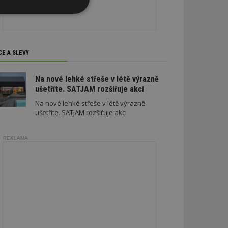
Nezařazené
soubory
CE A SLEVY
Na nové lehké střeše v létě výrazně
ušetříte. SATJAM rozšiřuje akci
zařazené soubory
Na nové lehké střeše v létě výrazně
ušetříte. SATJAM rozšiřuje akci
 a správa účtu.
REKLAMA
aby informoval
zahrnut do
obrazení stránky
ebům používajícím
h skriptů a kódu na
ovat za nezbytně
musí fungovat
, které je také