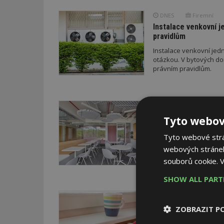
DNES
Firemní
Instalace venkovní j
pravidlům
Instalace venkovní jedn
otázkou. V bytových do
právním pravidlům.
VČERA
Barevné kanceláře ja
Tyto webov
Kancelářské prostory v
Tyto webové strán
podlaží je koncipováno 
webových stránek
média. Obsahují newsroo
specializované provozy
souborů cookie.
V
SHOW ALL PAR
VČERA
Jsme na začátku hro
ZOBRAZIT P
Vývoj cen v době iránsk