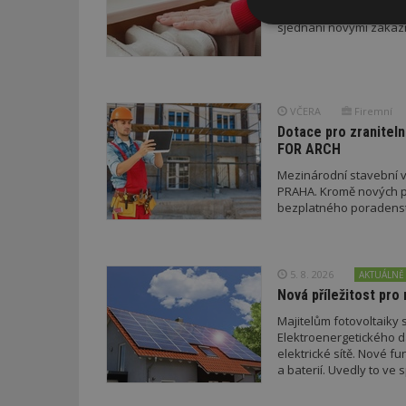
dodavatel zdražoval a 
sjednání novými zákaz
Nezbytně
nutné soubor
VČERA
Firemní
Dotace pro zraniteln
FOR ARCH
Nezbytně nutné s
Mezinárodní stavební v
PRAHA. Kromě nových pr
Nezbytně nutné soubo
bezplatného poradenství
Webové stránky nelz
Název
5. 8. 2026
AKTUÁLNĚ
_hjIncludedInPa
Nová příležitost pro 
Majitelům fotovoltaiky s
Elektroenergetického da
_dc_gtm_UA-53599
elektrické sítě. Nové f
a baterií. Uvedly to v
a EDC.