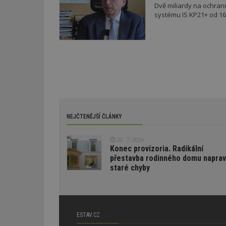
Dvě miliardy na ochran
LLC
Gdyn
mobile
ww
.estav.cz
systému IS KP21+ od 16. 
_ga
TDID
Google
sssp_session
c
.e
LLC
.estav.cz
ui
VISITOR_INFO1_LI
cct
_hjSession_170189
Gtest
uid
C
NEJČTENĚJŠÍ ČLÁNKY
test_cookie
bm2uu
20. 7. 2026
Konec provizoria. Radikální
cct
přestavba rodinného domu naprav
id
ibbid
staré chyby
ibbid
tuuid
c
sid
ESTAV.CZ