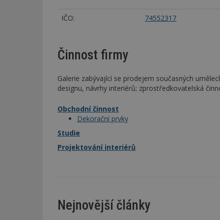
IČO:
74552317
Činnost firmy
Galerie zabývající se prodejem současných umělecký
designu, návrhy interiérů; zprostředkovatelská činn
Obchodní činnost
Dekorační prvky
Studie
Projektování interiérů
Nejnovější články