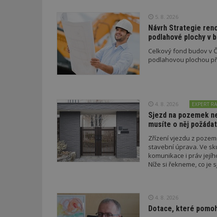
5. 8. 2026
id
Návrh Strategie ren
podlahové plochy v 
_hjFirstSeen
Celkový fond budov v Če
podlahovou plochou pře
_hjAbsoluteSessi
4. 8. 2026
EXPERT RA
counter
Sjezd na pozemek nem
musíte o něj požádat
Zřízení vjezdu z poze
__gfp_64b
stavební úprava. Ve sk
komunikace i práv jejíh
Níže si řekneme, co je s
podmínky musí splnit a 
Název
Provider
Pr
Název
Název
/
D
4. 8. 2026
Název
_hjSessionUser_1
Doména
Dotace, které pomoho
test
.m
tu
_gid
CMID
Google