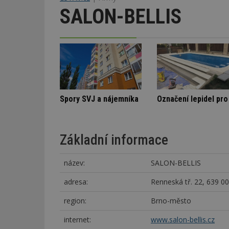
SALON-BELLIS
ná rodinná vila
Stará textilka na Slovensku září novotou
Spory SVJ a náje
Základní informace
název:
SALON-BELLIS
adresa:
Renneská tř. 22, 639 0
region:
Brno-město
internet:
www.salon-bellis.cz