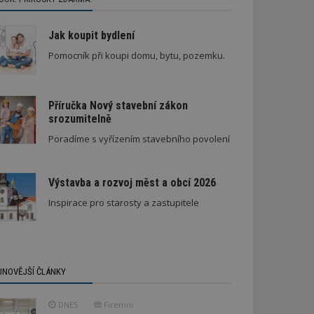
Jak koupit bydlení
Pomocník při koupi domu, bytu, pozemku.
Příručka Nový stavební zákon
srozumitelně
Škody v bytovém domě
Poradíme s vyřízením stavebního povolení
Výstavba a rozvoj měst a obcí 2026
Inspirace pro starosty a zastupitele
JNOVĚJŠÍ ČLÁNKY
DNES
Firemní