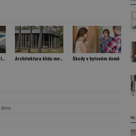
mníka
Označení lepidel pro lepení dlažby
Architektura klidu mezi borovicemi
0 Brno
NE