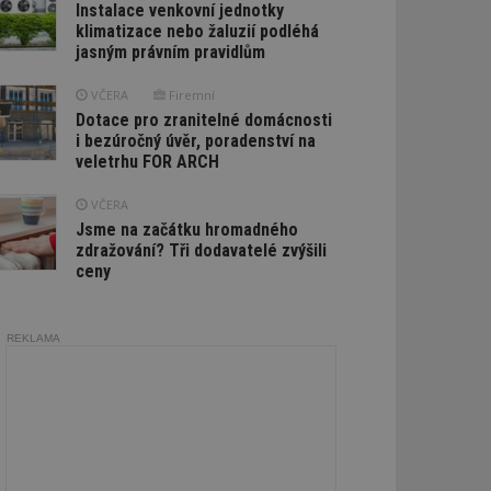
Instalace venkovní jednotky
klimatizace nebo žaluzií podléhá
jasným právním pravidlům
VČERA
Firemní
Dotace pro zranitelné domácnosti
i bezúročný úvěr, poradenství na
veletrhu FOR ARCH
VČERA
Jsme na začátku hromadného
zdražování? Tři dodavatelé zvýšili
ceny
REKLAMA