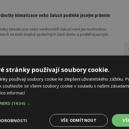
ednotky klimatizace nebo žaluzií podléhá jasným právním
otky klimatizace nebo venkovních žaluzií není jen technickou
mech se totiž dotýká společných částí domu a podléhá jasným
ko zázemí pro moderní digitální média
é stránky používají soubory cookie.
znikly v administrativním komplexu Hagibor. Šest kancelářských
ky používají soubory cookie ke zlepšení uživatelského zážitku. P
jako technologicky intenzivní pracovní prostředí pro současná
 souhlasíte se všemi soubory cookie v souladu s našimi zásadami
my, fotoateliéry, redakční pracoviště, nahrávací studia a další
.
íce informací
TNERS
(1634) →
madného zdražování? Tři dodavatelé zvýšili ceny
ODROBNOSTI
VŠE ODMÍTNOUT
VŠ
ého konfliktu, ceny na burzách v ČR prudce rostou. Který