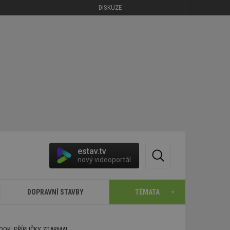
DISKUZE
estav.tv
nový videoportál
DOPRAVNÍ STAVBY
TÉMATA
BOOK: PŘÍRUČKY ZDARMA!