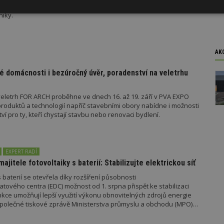
jaké má nové ceny. Přehled nejvýhodnějších nabídek na trhu ke
níky.
Výkonové
Soubory cílení
Funkční
y
soubory
soubory
AK
é domácnosti i bezúročný úvěr, poradenství na veletrhu
oubory
Výkonové soubory
Soubory cílení
Funkční soubory
Ne
eletrh FOR ARCH proběhne ve dnech 16. až 19. září v PVA EXPO
oduktů a technologií napříč stavebními obory nabídne i možnosti
ry cookie umožňují základní funkce webových stránek, jako je přihlášení uživatele
 pro ty, kteří chystají stavbu nebo renovaci bydlení.
e bez nezbytně nutných souborů cookie správně používat.
Provider
/
Vyprší
Popis
Doména
EXPERT RADÍ
geviewSample
2
Tento soubor cookie je nastaven tak, 
Hotjar Ltd
majitele fotovoltaiky s baterií: Stabilizujte elektrickou síť
minuty
Hotjar o tom, zda je tento návštěvník 
www.estav.cz
vzorkování dat definovaného limitem z
 baterií se otevřela díky rozšíření působnosti
vašeho webu.
tového centra (EDC) možnost od 1. srpna přispět ke stabilizaci
847-1
.estav.cz
53
Tento soubor cookie je přidružen k w
unkce umožňují lepší využití výkonu obnovitelných zdrojů energie
sekund
Správce značek Google k načtení dalšíc
e společné tiskové zprávě Ministerstva průmyslu a obchodu (MPO)
stránku. Pokud je použit, lze jej považ
nutný, protože bez něj jiné skripty ne
správně. Konec názvu je jedinečné číslo