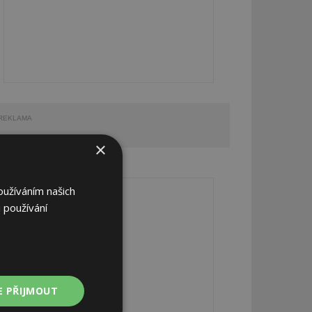
REKLAMA
×
REKLAMA
oužíváním našich
 používání
E PŘIJMOUT