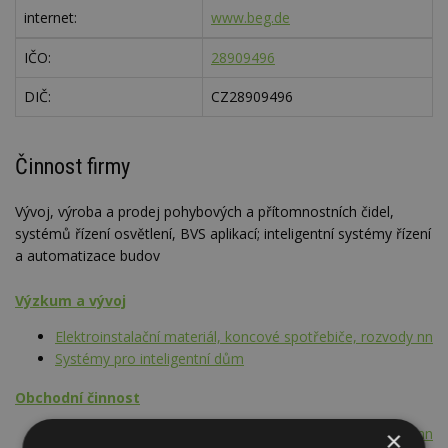
internet:
www.beg.de
IČO:
28909496
DIČ:
CZ28909496
Činnost firmy
Vývoj, výroba a prodej pohybových a přítomnostních čidel,
systémů řízení osvětlení, BVS aplikací; inteligentní systémy řízení
a automatizace budov
Výzkum a vývoj
Elektroinstalační materiál, koncové spotřebiče, rozvody nn
Systémy pro inteligentní dům
Obchodní činnost
Elektroinstalační materiál, koncové spotřebiče, rozvody nn
×