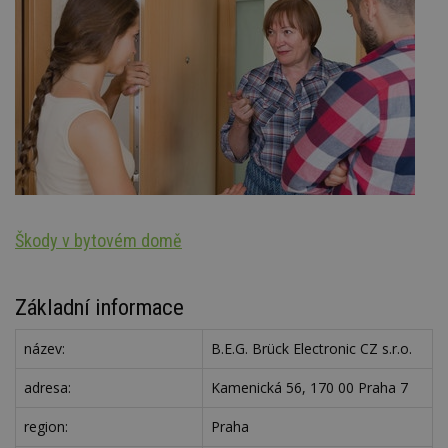
Škody v bytovém domě
N
Základní informace
název:
B.E.G. Brück Electronic CZ s.r.o.
adresa:
Kamenická 56, 170 00 Praha 7
region:
Praha