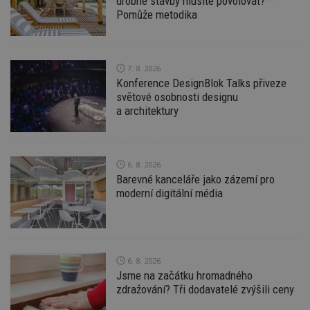
drobné stavby musíte povolovat?
nutné
soubory
cílení
Pomůže metodika
soubory
7. 8. 2026
Funkční soubory
Nezařazené
soubory
Konference DesignBlok Talks přiveze
světové osobnosti designu
a architektury
6. 8. 2026
Barevné kanceláře jako zázemí pro
Nezbytně nutné soubory
moderní digitální média
Výkonové soubory
Soubory cílení
Funkční soubory
Nezařazené soubory
Nezbytně nutné soubory cookie umožňují základní
funkce webových stránek, jako je přihlášení
6. 8. 2026
uživatele a správa účtu. Webové stránky nelze bez
Jsme na začátku hromadného
nezbytně nutných souborů cookie správně
zdražování? Tři dodavatelé zvýšili ceny
používat.
Provider
/