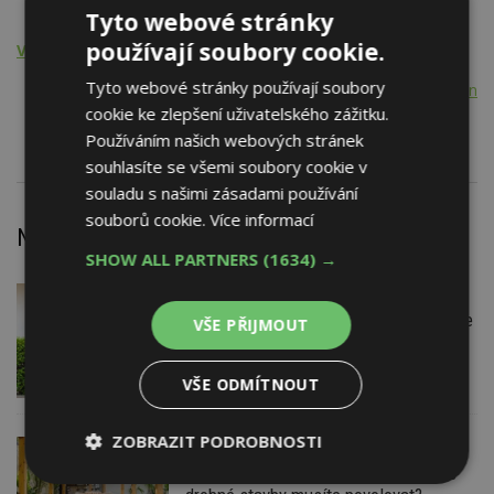
Systémy pro inteligentní dům
Tyto webové stránky
používají soubory cookie.
Výrobní činnost - výrobky, prefabrikáty
Tyto webové stránky používají soubory
Elektroinstalační materiál, koncové spotřebiče, rozvody nn
cookie ke zlepšení uživatelského zážitku.
Systémy pro inteligentní dům
Používáním našich webových stránek
souhlasíte se všemi soubory cookie v
souladu s našimi zásadami používání
souborů cookie.
Více informací
Nejnovější články
SHOW ALL PARTNERS
(1634) →
7. 8. 2026
Firemní
Instalace venkovní jednotky klimatizace
VŠE PŘIJMOUT
nebo žaluzií podléhá jasným právním
pravidlům
VŠE ODMÍTNOUT
ZOBRAZIT PODROBNOSTI
7. 8. 2026
ESTAV DOPORUČUJE
AKTUÁLNĚ
Co je pergola a co přístřešek? A které
Nezbytně
Výkonové
Soubory