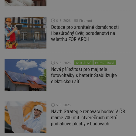
Název
Vyprší
P
Doména
_hjIncludedInPageviewSample
2
T
Hotjar Ltd
minuty
co
www.estav.cz
6. 8. 2026
Firemní
na
ab
Dotace pro zranitelné domácnosti
Ho
i bezúročný úvěr, poradenství na
zd
veletrhu FOR ARCH
ná
z
vz
d
l
z
5. 8. 2026
AKTUÁLNĚ
EXPERT RADÍ
st
w
Nová příležitost pro majitele
fotovoltaiky s baterií: Stabilizujte
_dc_gtm_UA-53599847-1
.estav.cz
53
T
elektrickou síť
sekund
co
př
w
po
S
Go
5. 8. 2026
da
Návrh Strategie renovací budov: V ČR
kó
Po
máme 700 mil. čtverečních metrů
lz
podlahové plochy v budovách
z
nu
be