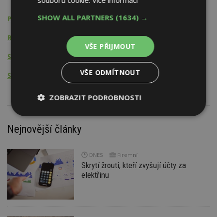
souborů cookie.
Více informací
SHOW ALL PARTNERS
(1634) →
Projektování rekonstrukcí
Rozpočtování
VŠE PŘIJMOUT
Stavební činnost
VŠE ODMÍTNOUT
Stavební dozor
ZOBRAZIT PODROBNOSTI
Nezbytně
Výkonové
Soubory
nutné
soubory
cílení
Nejnovější články
soubory
DNES
Firemní
Skrytí žrouti, kteří zvyšují účty za
Funkční soubory
Nezařazené
elektřinu
soubory