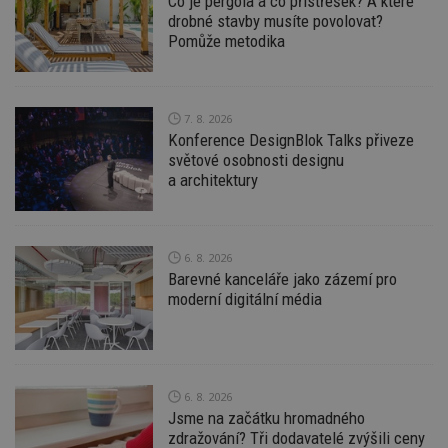
Co je pergola a co přístřešek? A které
st
drobné stavby musíte povolovat?
w
Pomůže metodika
_dc_gtm_UA-53599847-1
.estav.cz
53
T
sekund
co
př
w
po
7. 8. 2026
S
Konference DesignBlok Talks přiveze
Go
da
světové osobnosti designu
kó
a architektury
Po
lz
z
nu
be
sk
6. 8. 2026
f
Barevné kanceláře jako zázemí pro
s
ná
moderní digitální média
je
kt
id
p
ú
An
6. 8. 2026
id
www.estav.cz
1 rok
T
Jsme na začátku hromadného
co
po
zdražování? Tři dodavatelé zvýšili ceny