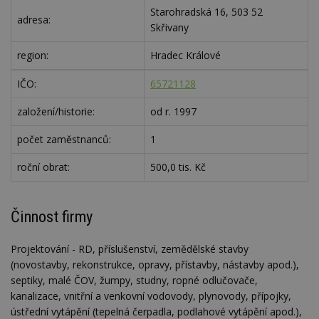
Starohradská 16, 503 52
adresa:
Skřivany
region:
Hradec Králové
IČO:
65721128
založení/historie:
od r. 1997
počet zaměstnanců:
1
roční obrat:
500,0 tis. Kč
Činnost firmy
Projektování - RD, příslušenství, zemědělské stavby
(novostavby, rekonstrukce, opravy, přístavby, nástavby apod.),
septiky, malé ČOV, žumpy, studny, ropné odlučovače,
kanalizace, vnitřní a venkovní vodovody, plynovody, přípojky,
ústřední vytápění (tepelná čerpadla, podlahové vytápění apod.),