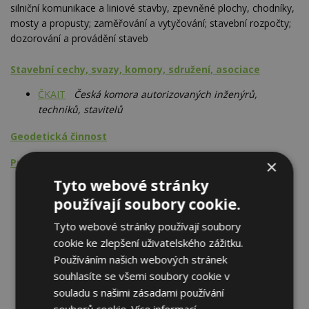
silniční komunikace a liniové stavby, zpevněné plochy, chodníky,
mosty a propusty; zaměřování a vytyčování; stavební rozpočty;
dozorování a provádění staveb
Stavební cechy, svazy, komory, sdružení, asociace
ČKAIT
Česká komora autorizovaných inženýrů,
techniků, stavitelů
Geodetická činnost
×
Projektová činnost
Tyto webové stránky
Vodohospodářské stavby
používají soubory cookie.
Dopravní stavby, komunikace
Inženýrské sítě
Tyto webové stránky používají soubory
Rodinné domy
cookie ke zlepšení uživatelského zážitku.
Stavby pro zemědělskou výrobu
Používáním našich webových stránek
Technické zařízení budov
souhlasíte se všemi soubory cookie v
Vytápění
souladu s našimi zásadami používání
Tepelná čerpadla vč. příslušenství
Podlahové vytápění