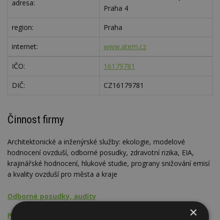
adresa:
Praha 4
region:
Praha
internet:
www.atem.cz
IČO:
16179781
DIČ:
CZ16179781
Činnost firmy
Architektonické a inženýrské služby: ekologie, modelové
hodnocení ovzduší, odborné posudky, zdravotní rizika, EIA,
krajinářské hodnocení, hlukové studie, prograny snižování emisí
a kvality ovzduší pro města a kraje
Odborné posudky, audity
×
Projektová činnost