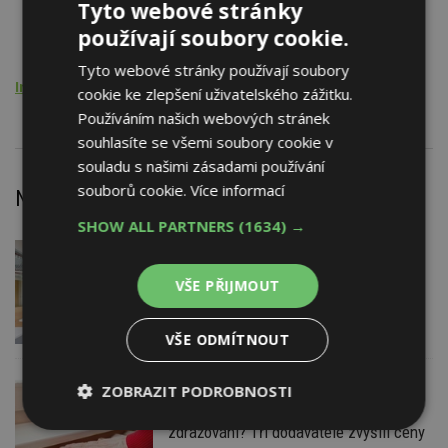
Tyto webové stránky
Akustika, hluk, chvění
používají soubory cookie.
- ochrany životního prostředí
Tyto webové stránky používají soubory
Inženýrská činnost
cookie ke zlepšení uživatelského zážitku.
Používáním našich webových stránek
souhlasíte se všemi soubory cookie v
souladu s našimi zásadami používání
souborů cookie.
Více informací
Nejnovější články
SHOW ALL PARTNERS
(1634) →
DNES
Barevné kanceláře jako zázemí pro
VŠE PŘIJMOUT
moderní digitální média
VŠE ODMÍTNOUT
ZOBRAZIT PODROBNOSTI
DNES
Jsme na začátku hromadného
zdražování? Tři dodavatelé zvýšili ceny
Nezbytně
Výkonové
Soubory