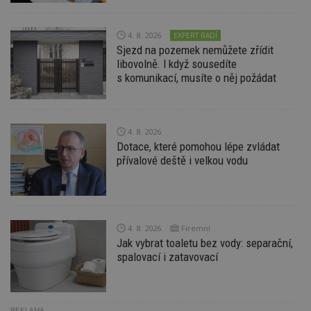
Doména
_hjIncludedInPageviewSample
2
T
Hotjar Ltd
minuty
co
www.estav.cz
4. 8. 2026
EXPERT RADÍ
na
Sjezd na pozemek nemůžete zřídit
ab
libovolně. I když sousedíte
Ho
zd
s komunikací, musíte o něj požádat
ná
z
vz
d
l
z
4. 8. 2026
st
Dotace, které pomohou lépe zvládat
w
přívalové deště i velkou vodu
_dc_gtm_UA-53599847-1
.estav.cz
53
T
sekund
co
př
w
po
S
4. 8. 2026
Firemní
Go
da
Jak vybrat toaletu bez vody: separační,
kó
spalovací i zatavovací
Po
lz
z
nu
be
sk
REKLAMA