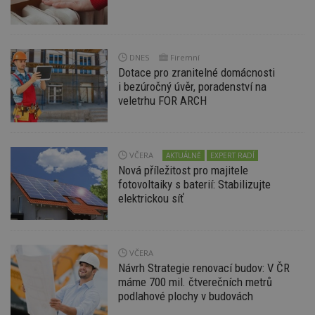
nutné
soubory
cílení
soubory
DNES
Firemní
Funkční soubory
Nezařazené
Dotace pro zranitelné domácnosti
soubory
i bezúročný úvěr, poradenství na
veletrhu FOR ARCH
VČERA
AKTUÁLNĚ
EXPERT RADÍ
Nová příležitost pro majitele
Nezbytně nutné soubory
fotovoltaiky s baterií: Stabilizujte
Výkonové soubory
Soubory cílení
elektrickou síť
Funkční soubory
Nezařazené soubory
Nezbytně nutné soubory cookie umožňují základní
funkce webových stránek, jako je přihlášení
VČERA
uživatele a správa účtu. Webové stránky nelze bez
Návrh Strategie renovací budov: V ČR
nezbytně nutných souborů cookie správně
máme 700 mil. čtverečních metrů
používat.
podlahové plochy v budovách
Provider
/
Název
Vyprší
P