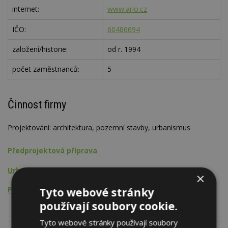
internet:
www.ario.cz
IČO:
60486694
založení/historie:
od r. 1994
počet zaměstnanců:
5
Činnost firmy
Projektování: architektura, pozemní stavby, urbanismus
Předprojektová příprava
Urbanismus
×
Projektování pozemních staveb
Tyto webové stránky
používají soubory cookie.
Tyto webové stránky používají soubory