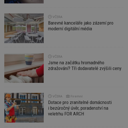
Funkční soubory
Nezařazené
soubory
VČERA
Barevné kanceláře jako zázemí pro
moderní digitální média
Nezbytně nutné soubory
Výkonové soubory
Soubory cílení
VČERA
Jsme na začátku hromadného
Funkční soubory
Nezařazené soubory
zdražování? Tři dodavatelé zvýšili ceny
Nezbytně nutné soubory cookie umožňují základní
funkce webových stránek, jako je přihlášení
uživatele a správa účtu. Webové stránky nelze bez
nezbytně nutných souborů cookie správně
používat.
VČERA
Firemní
Dotace pro zranitelné domácnosti
Provider
/
Název
Vyprší
P
Doména
i bezúročný úvěr, poradenství na
veletrhu FOR ARCH
_hjIncludedInPageviewSample
2
T
Hotjar Ltd
minuty
co
www.estav.cz
na
ab