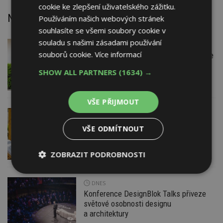
cookie ke zlepšení uživatelského zážitku.
Nejnovější články
Používáním našich webových stránek
souhlasíte se všemi soubory cookie v
souladu s našimi zásadami používání
DNES
Firemní
souborů cookie.
Více informací
Instalace venkovní jednotky klimatizace
nebo žaluzií podléhá jasným právním
SHOW ALL PARTNERS
(1634) →
pravidlům
VŠE PŘIJMOUT
DNES
ESTAV DOPORUČUJE
AKTUÁLNĚ
Co je pergola a co přístřešek? A které
VŠE ODMÍTNOUT
drobné stavby musíte povolovat?
Pomůže metodika
ZOBRAZIT PODROBNOSTI
Nezbytně
Výkonové
Soubory
nutné
soubory
cílení
DNES
soubory
Konference DesignBlok Talks přiveze
světové osobnosti designu
a architektury