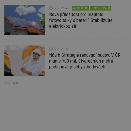
Ho
zd
5. 8. 2026
AKTUÁLNĚ
EXPERT RADÍ
ná
Nová příležitost pro majitele
z
vz
fotovoltaiky s baterií: Stabilizujte
d
elektrickou síť
l
z
st
w
_dc_gtm_UA-53599847-1
.estav.cz
53
T
5. 8. 2026
sekund
co
Návrh Strategie renovací budov: V ČR
př
máme 700 mil. čtverečních metrů
w
po
podlahové plochy v budovách
S
Go
da
kó
REKLAMA
Po
lz
z
nu
be
sk
f
s
ná
je
kt
id