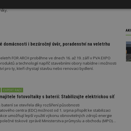
jaké má nové ceny. Přehled nejvýhodnějších nabídek na trhu ke
Výkonové
Soubory cílení
Funkční
níky.
y
soubory
soubory
AK
é domácnosti i bezúročný úvěr, poradenství na veletrhu
oubory
Výkonové soubory
Soubory cílení
Funkční soubory
Ne
eletrh FOR ARCH proběhne ve dnech 16. až 19. září v PVA EXPO
oduktů a technologií napříč stavebními obory nabídne i možnosti
ry cookie umožňují základní funkce webových stránek, jako je přihlášení uživatele
 pro ty, kteří chystají stavbu nebo renovaci bydlení.
e bez nezbytně nutných souborů cookie správně používat.
Provider
/
Vyprší
Popis
Doména
EXPERT RADÍ
geviewSample
2
Tento soubor cookie je nastaven tak, 
Hotjar Ltd
majitele fotovoltaiky s baterií: Stabilizujte elektrickou síť
minuty
Hotjar o tom, zda je tento návštěvník 
www.estav.cz
vzorkování dat definovaného limitem z
 baterií se otevřela díky rozšíření působnosti
vašeho webu.
tového centra (EDC) možnost od 1. srpna přispět ke stabilizaci
847-1
.estav.cz
53
Tento soubor cookie je přidružen k w
unkce umožňují lepší využití výkonu obnovitelných zdrojů energie
sekund
Správce značek Google k načtení dalšíc
e společné tiskové zprávě Ministerstva průmyslu a obchodu (MPO)
stránku. Pokud je použit, lze jej považ
nutný, protože bez něj jiné skripty ne
správně. Konec názvu je jedinečné číslo