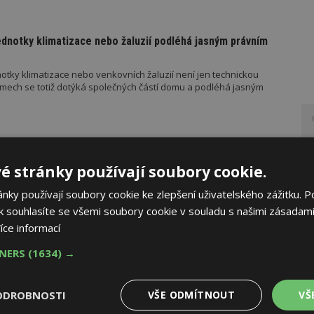
ednotky klimatizace nebo žaluzií podléhá jasným právním
otky klimatizace nebo venkovních žaluzií není jen technickou
mech se totiž dotýká společných částí domu a podléhá jasným
ko zázemí pro moderní digitální média
é stránky používají soubory cookie.
znikly v administrativním komplexu Hagibor. Šest kancelářských
ky používají soubory cookie ke zlepšení uživatelského zážitku. P
jako technologicky intenzivní pracovní prostředí pro současná
 souhlasíte se všemi soubory cookie v souladu s našimi zásadami
my, fotoateliéry, redakční pracoviště, nahrávací studia a další
.
íce informací
TNERS
(1634) →
madného zdražování? Tři dodavatelé zvýšili ceny
ODROBNOSTI
VŠE ODMÍTNOUT
VŠ
ého konfliktu, ceny na burzách v ČR prudce rostou. Který