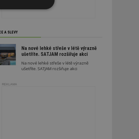
Nezařazené
soubory
CE A SLEVY
Na nové lehké střeše v létě výrazně
ušetříte. SATJAM rozšiřuje akci
zařazené soubory
Na nové lehké střeše v létě výrazně
ušetříte. SATJAM rozšiřuje akci
 a správa účtu.
REKLAMA
aby informoval
zahrnut do
obrazení stránky
ebům používajícím
h skriptů a kódu na
ovat za nezbytně
musí fungovat
, které je také