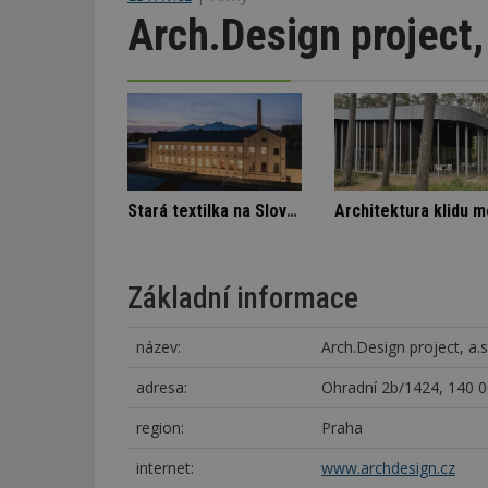
Arch.Design project, 
Škody v bytovém domě
Označení lepidel pro lepení dlažby
Základní informace
název:
Arch.Design project, a.s
adresa:
Ohradní 2b/1424, 140 0
region:
Praha
internet:
www.archdesign.cz