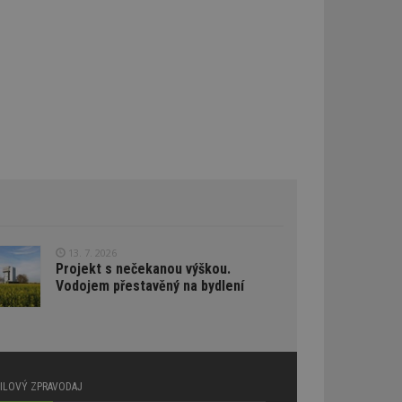
í stránek.
ož je významná
om, jak koncový
o partnerské sítě.
ookie se používá k
kterou koncový
sla jako
ného webu.
e
 a slouží k výpočtu
ebů.
sledování
 vložená do webů;
ívá novou nebo
d
ě přiřazené
ďuje údaje o
ána k analýze a
oubleClick (kterou
prohlížeč
13. 7. 2026
e.
Projekt s nečekanou výškou.
lýze a optimalizaci
Vodojem přestavěný na bydlení
oogle Targeting
e
tch.net, aby byly
antnější.
ale pokud je
pravděpodobně
AILOVÝ ZPRAVODAJ