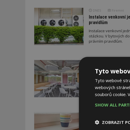
DNES
Firemní
Instalace venkovní j
pravidlům
Instalace venkovní jedn
otázkou. V bytových do
právním pravidlům.
VČERA
Barevné kanceláře ja
Tyto webov
Kancelářské prostory v
Tyto webové strán
podlaží je koncipováno 
webových stránek
média. Obsahují newsroo
specializované provozy
souborů cookie.
V
SHOW ALL PAR
VČERA
Jsme na začátku hro
ZOBRAZIT P
Vývoj cen v době iránsk