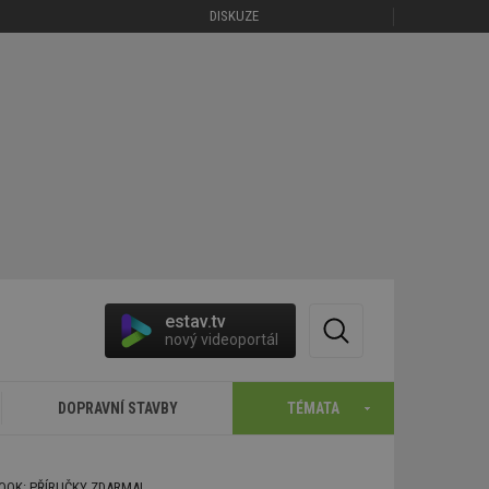
DISKUZE
estav.tv
nový videoportál
DOPRAVNÍ STAVBY
TÉMATA
BOOK: PŘÍRUČKY ZDARMA!