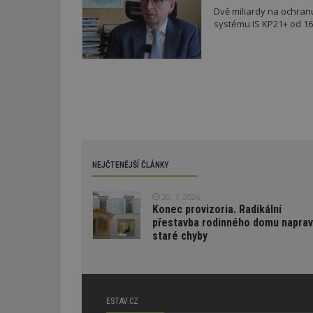
Google
Dvě miliardy na ochran
LLC
Gdyn
mobile
ww
.estav.cz
systému IS KP21+ od 16. 
_ga
TDID
Google
sssp_session
c
.e
LLC
.estav.cz
ui
VISITOR_INFO1_LI
cct
_hjSession_170189
Gtest
uid
C
NEJČTENĚJŠÍ ČLÁNKY
test_cookie
bm2uu
20. 7. 2026
Konec provizoria. Radikální
cct
id
přestavba rodinného domu naprav
ibbid
staré chyby
ibbid
tuuid
c
sid
ESTAV.CZ