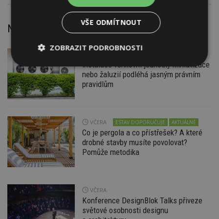
VŠE ODMÍTNOUT
Nejnovější články
ZOBRAZIT PODROBNOSTI
VČERA
Firemní
Instalace venkovní jednotky klimatizace
Nezbytně
Výkonové
Soubory
nebo žaluzií podléhá jasným právním
nutné
soubory
cílení
soubory
pravidlům
Funkční soubory
Nezařazené
VČERA
ESTAV DOPORUČUJE
AKTUÁLNĚ
soubory
Co je pergola a co přístřešek? A které
drobné stavby musíte povolovat?
Pomůže metodika
VČERA
Nezbytně nutné soubory
Konference DesignBlok Talks přiveze
světové osobnosti designu
Výkonové soubory
Soubory cílení