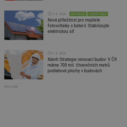
po
S
Go
5. 8. 2026
da
AKTUÁLNĚ
EXPERT RADÍ
kó
Nová příležitost pro majitele
Po
fotovoltaiky s baterií: Stabilizujte
lz
z
elektrickou síť
nu
be
sk
f
s
5. 8. 2026
ná
je
Návrh Strategie renovací budov: V ČR
kt
máme 700 mil. čtverečních metrů
id
p
podlahové plochy v budovách
ú
An
id
www.estav.cz
1 rok
T
REKLAMA
co
po
vy
se
_hjFirstSeen
29
S
Hotjar Ltd
minut
je
.estav.cz
54
ab
sekund
sl
ce