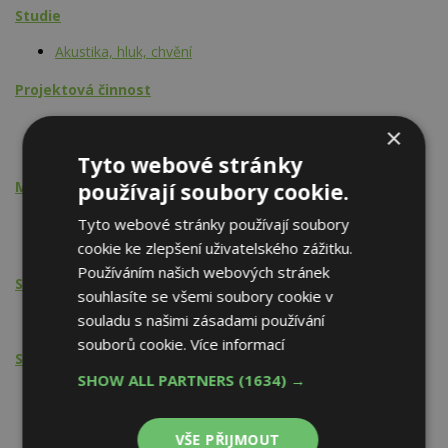
Studie
Akustika, hluk, chvění
Projektová činnost
Izolace zvukové
×
Akustika, hluk, chvění
Tyto webové stránky
Montážní činnost
používají soubory cookie.
Podhledy akustické
Tyto webové stránky používají soubory
Akustika, hluk, chvění
cookie ke zlepšení uživatelského zážitku.
Používáním našich webových stránek
Stavební činnost
souhlasíte se všemi soubory cookie v
souladu s našimi zásadami používání
Izolace zvukové
souborů cookie.
Více informací
Služby (ostatní)
SHOW ALL PARTNERS
(1634) →
Akustika, hluk, chvění
VŠE PŘIJMOUT