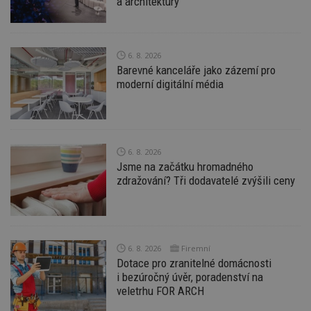
a architektury
Funkční soubory
Nezařazené soubory
Nezbytně nutné soubory cookie umožňují základní
funkce webových stránek, jako je přihlášení
6. 8. 2026
uživatele a správa účtu. Webové stránky nelze bez
nezbytně nutných souborů cookie správně
Barevné kanceláře jako zázemí pro
používat.
moderní digitální média
Provider
/
Název
Vyprší
P
Doména
_hjIncludedInPageviewSample
2
T
Hotjar Ltd
minuty
co
www.estav.cz
na
6. 8. 2026
ab
Jsme na začátku hromadného
Ho
zdražování? Tři dodavatelé zvýšili ceny
zd
ná
z
vz
d
l
z
st
6. 8. 2026
Firemní
w
Dotace pro zranitelné domácnosti
i bezúročný úvěr, poradenství na
_dc_gtm_UA-53599847-1
.estav.cz
53
T
sekund
co
veletrhu FOR ARCH
př
w