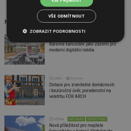
VŠE PŘIJMOUT
VŠE ODMÍTNOUT
Nejnovější články
ZOBRAZIT PODROBNOSTI
DNES
Nezbytně
Výkonové
Soubory
Barevné kanceláře jako zázemí pro
nutné
soubory
cílení
moderní digitální média
soubory
Funkční soubory
Nezařazené
DNES
Firemní
soubory
Dotace pro zranitelné domácnosti
i bezúročný úvěr, poradenství na
veletrhu FOR ARCH
VČERA
AKTUÁLNĚ
EXPERT RADÍ
Nezbytně nutné soubory
Nová příležitost pro majitele
Výkonové soubory
Soubory cílení
fotovoltaiky s baterií: Stabilizujte