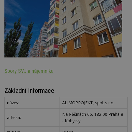
Spory SVJ a nájemníka
Oz
Základní informace
název:
ALIMOPROJEKT, spol. s r.o.
Na Pěšinách 66, 182 00 Praha 8
adresa:
- Kobylisy