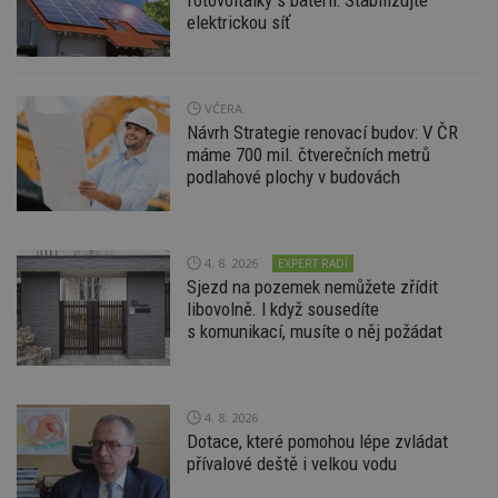
elektrickou síť
Funkční soubory
Nezařazené soubory
Nezbytně nutné soubory cookie umožňují základní
funkce webových stránek, jako je přihlášení
uživatele a správa účtu. Webové stránky nelze bez
VČERA
nezbytně nutných souborů cookie správně
Návrh Strategie renovací budov: V ČR
používat.
máme 700 mil. čtverečních metrů
Provider
/
podlahové plochy v budovách
Název
Vyprší
P
Doména
_hjIncludedInPageviewSample
2
T
Hotjar Ltd
minuty
co
www.estav.cz
na
4. 8. 2026
EXPERT RADÍ
ab
Ho
Sjezd na pozemek nemůžete zřídit
zd
libovolně. I když sousedíte
ná
z
s komunikací, musíte o něj požádat
vz
d
l
z
st
4. 8. 2026
w
Dotace, které pomohou lépe zvládat
_dc_gtm_UA-53599847-1
.estav.cz
53
T
přívalové deště i velkou vodu
sekund
co
př