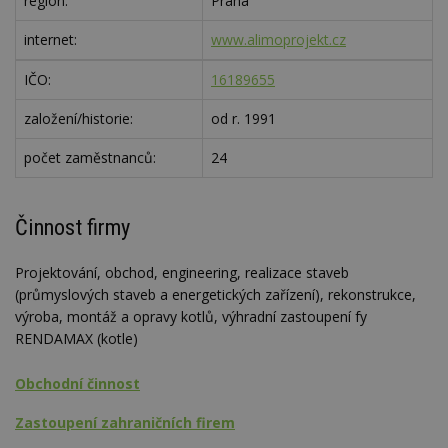
region:
Praha
internet:
www.alimoprojekt.cz
IČO:
16189655
založení/historie:
od r. 1991
počet zaměstnanců:
24
Činnost firmy
Projektování, obchod, engineering, realizace staveb
(průmyslových staveb a energetických zařízení), rekonstrukce,
výroba, montáž a opravy kotlů, výhradní zastoupení fy
RENDAMAX (kotle)
Obchodní činnost
Zastoupení zahraničních firem