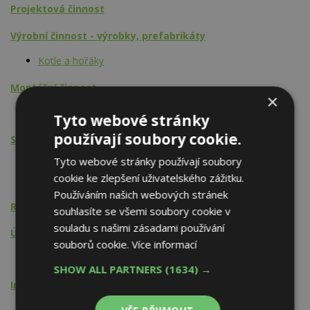
Projektová činnost
Výrobní činnost - výrobky, prefabrikáty
Kotle a hořáky
Montážní činnost
×
Kotle a hořáky
Tyto webové stránky
používají soubory cookie.
Stavební činnost
Tyto webové stránky používají soubory
Stavby pro energetiku a plyn
cookie ke zlepšení uživatelského zážitku.
Stavby pro průmyslovou výrobu
Používáním našich webových stránek
Rekonstrukce, modernizace
souhlasíte se všemi soubory cookie v
souladu s našimi zásadami používání
Údržba, opravy, servis, revize
souborů cookie.
Více informací
Kotle a hořáky
SHOW ALL PARTNERS
(1634) →
Inženýrská činnost