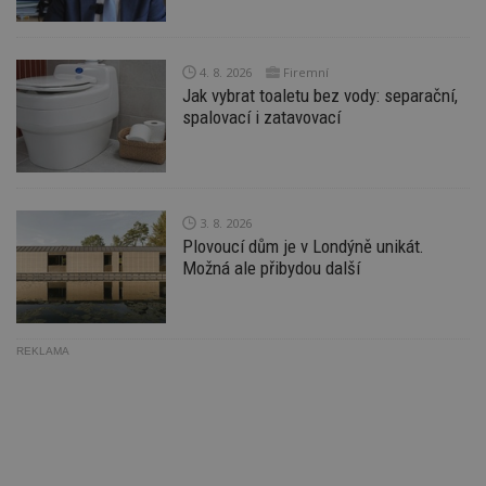
w
po
S
Go
da
4. 8. 2026
Firemní
kó
Jak vybrat toaletu bez vody: separační,
Po
lz
spalovací i zatavovací
z
nu
be
sk
f
s
ná
3. 8. 2026
je
Plovoucí dům je v Londýně unikát.
kt
id
Možná ale přibydou další
p
ú
An
id
www.estav.cz
1 rok
T
co
REKLAMA
po
vy
se
_hjFirstSeen
29
S
Hotjar Ltd
minut
je
.estav.cz
54
ab
sekund
sl