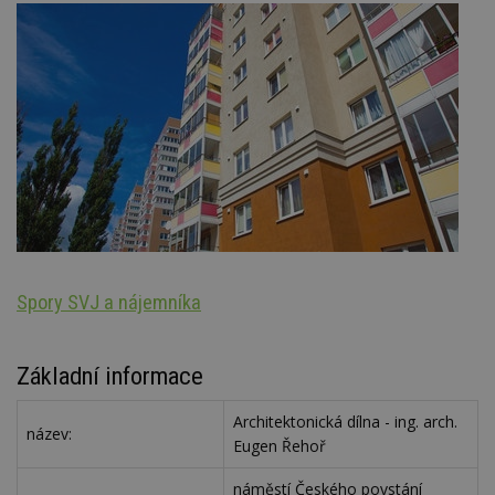
Spory SVJ a nájemníka
St
Základní informace
Architektonická dílna - ing. arch.
název:
Eugen Řehoř
náměstí Českého povstání