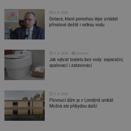
nezbytně nutných souborů cookie správně
používat.
4. 8. 2026
Provider
/
Dotace, které pomohou lépe zvládat
Název
Vyprší
P
Doména
přívalové deště i velkou vodu
_hjIncludedInPageviewSample
2
T
Hotjar Ltd
minuty
co
www.estav.cz
na
ab
Ho
zd
4. 8. 2026
Firemní
ná
z
Jak vybrat toaletu bez vody: separační,
vz
spalovací i zatavovací
d
l
z
st
w
_dc_gtm_UA-53599847-1
.estav.cz
53
T
3. 8. 2026
sekund
co
př
Plovoucí dům je v Londýně unikát.
w
Možná ale přibydou další
po
S
Go
da
kó
Po