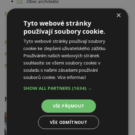
OA
Obec architektů
×
Studie
Tyto webové stránky
Administrativní budovy
používají soubory cookie.
Stavby pro obchod a služby
Tyto webové stránky používají soubory
Projektování rekonstrukcí
cookie ke zlepšení uživatelského zážitku.
Projektování pozemních staveb
Používáním našich webových stránek
souhlasíte se všemi soubory cookie v
Projektování interiérů
souladu s našimi zásadami používání
souborů cookie.
Více informací
SHOW ALL PARTNERS
(1634) →
Nejnovější články
VŠE PŘIJMOUT
DNES
Firemní
Dotace pro zranitelné domácnosti
VŠE ODMÍTNOUT
i bezúročný úvěr, poradenství na
veletrhu FOR ARCH