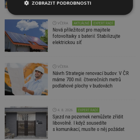
ZOBRAZIT PODROBNOSTI
Nezbytně
Výkonové
Soubory
nutné
soubory
cílení
VČERA
AKTUÁLNĚ
EXPERT RADÍ
soubory
Nová příležitost pro majitele
fotovoltaiky s baterií: Stabilizujte
elektrickou síť
Funkční soubory
Nezařazené
soubory
VČERA
Návrh Strategie renovací budov: V ČR
máme 700 mil. čtverečních metrů
podlahové plochy v budovách
Nezbytně nutné soubory
Výkonové soubory
Soubory cílení
4. 8. 2026
EXPERT RADÍ
Sjezd na pozemek nemůžete zřídit
Funkční soubory
Nezařazené soubory
libovolně. I když sousedíte
Nezbytně nutné soubory cookie umožňují základní
s komunikací, musíte o něj požádat
funkce webových stránek, jako je přihlášení
uživatele a správa účtu. Webové stránky nelze bez