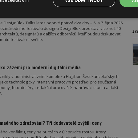
ODROBNOSTI
VŠE ODMÍTNOUT
VŠ
el stavebního zákona.
ok Talks přiveze světové osobnosti designu
Výkonové
Soubory cílení
Funkční
 DesignBlok Talks letos poprvé potrvá dva dny – 6. a 7. října 2026
y
soubory
soubory
ezinárodního festivalu designu DesignBlok představí více než 40
AK
architektů, designérů a dalších odborníků, kteří budou diskutovat
matu festivalu – světle.
oubory
Výkonové soubory
Soubory cílení
Funkční soubory
Ne
ko zázemí pro moderní digitální média
znikly v administrativním komplexu Hagibor. Šest kancelářských
ry cookie umožňují základní funkce webových stránek, jako je přihlášení uživatele
jako technologicky intenzivní pracovní prostředí pro současná
e bez nezbytně nutných souborů cookie správně používat.
my, fotoateliéry, redakční pracoviště, nahrávací studia a další
Provider
/
.
Vyprší
Popis
Doména
geviewSample
2
Tento soubor cookie je nastaven tak, 
Hotjar Ltd
minuty
Hotjar o tom, zda je tento návštěvník 
www.estav.cz
vzorkování dat definovaného limitem z
vašeho webu.
madného zdražování? Tři dodavatelé zvýšili ceny
847-1
.estav.cz
53
Tento soubor cookie je přidružen k w
ého konfliktu, ceny na burzách v ČR prudce rostou. Který
sekund
Správce značek Google k načtení dalšíc
stránku. Pokud je použit, lze jej považ
jaké má nové ceny. Přehled nejvýhodnějších nabídek na trhu ke