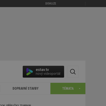
DISKUZE
estav.tv
nový videoportál
DOPRAVNÍ STAVBY
TÉMATA
BOOK: PŘÍRUČKY ZDARMA!