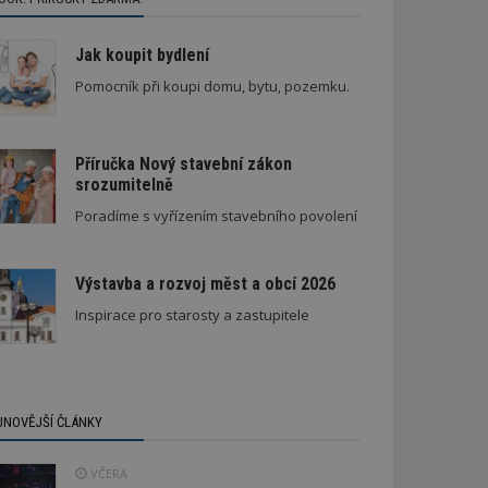
Jak koupit bydlení
Pomocník při koupi domu, bytu, pozemku.
Příručka Nový stavební zákon
srozumitelně
lka na Slovensku září novotou
Nenápadná rodinná vila
Poradíme s vyřízením stavebního povolení
Výstavba a rozvoj měst a obcí 2026
Inspirace pro starosty a zastupitele
JNOVĚJŠÍ ČLÁNKY
VČERA