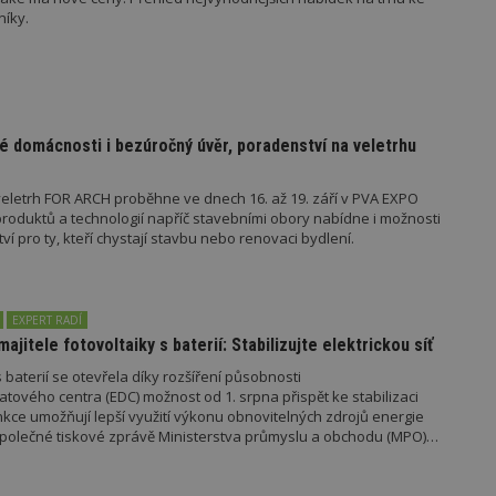
nutný, protože bez něj jiné skripty ne
níky.
správně. Konec názvu je jedinečné číslo
identifikátorem přidruženého účtu Goog
www.estav.cz
1 rok
Tento soubor cookie se používá k vytvá
uživatele
29
Soubor cookie je nastaven tak, aby Hot
Hotjar Ltd
minut
začátek cesty uživatele pro celkový poče
.estav.cz
é domácnosti i bezúročný úvěr, poradenství na veletrhu
54
Neobsahuje žádné identifikovatelné in
sekund
eletrh FOR ARCH proběhne ve dnech 16. až 19. září v PVA EXPO
onInProgress
29
Soubor cookie je nastaven tak, aby Hot
Hotjar Ltd
minut
začátek cesty uživatele pro celkový poče
oduktů a technologií napříč stavebními obory nabídne i možnosti
.estav.cz
54
Neobsahuje žádné identifikovatelné in
 pro ty, kteří chystají stavbu nebo renovaci bydlení.
sekund
www.estav.cz
29
Tento soubor cookie se používá k vytvá
minut
uživatele
53
EXPERT RADÍ
sekund
majitele fotovoltaiky s baterií: Stabilizujte elektrickou síť
1 rok
Jedná se o soubor cookie, který slouží k
Google LLC
dalších souborů cookie návštěvníkem 
.estav.cz
 baterií se otevřela díky rozšíření působnosti
tového centra (EDC) možnost od 1. srpna přispět ke stabilizaci
unkce umožňují lepší využití výkonu obnovitelných zdrojů energie
e společné tiskové zprávě Ministerstva průmyslu a obchodu (MPO)
ovider
/
Provider
/
Doména
Vyprší
Vyprší
Popis
oména
Vyprší
Provider
Popis
/
Vyprší
Popis
70189
.estav.cz
1 rok
Doména