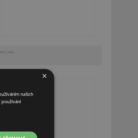
REKLAMA
×
REKLAMA
oužíváním našich
 používání