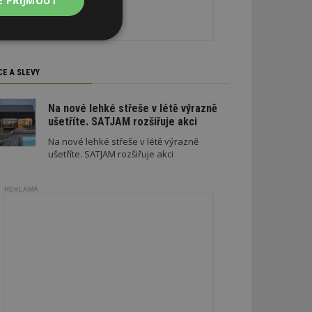
E PŘIJMOUT
Nezařazené
soubory
CE A SLEVY
Na nové lehké střeše v létě výrazně
ušetříte. SATJAM rozšiřuje akci
Na nové lehké střeše v létě výrazně
zařazené soubory
ušetříte. SATJAM rozšiřuje akci
 a správa účtu.
REKLAMA
aby informoval
zahrnut do
obrazení stránky
ebům používajícím
h skriptů a kódu na
ovat za nezbytně