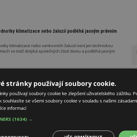
ednotky klimatizace nebo žaluzií podléhá jasným právním
otky klimatizace nebo venkovních žaluzií není jen technickou
mech se totiž dotýká společných částí domu a podléhá jasným
RUČUJE
AKTUÁLNĚ
é stránky používají soubory cookie.
řístřešek? A které drobné stavby musíte povolovat?
ky používají soubory cookie ke zlepšení uživatelského zážitku. P
 souhlasíte se všemi soubory cookie v souladu s našimi zásadami
měn stavební legislativy narůstá také počet metodických
vebního úřadu Ministerstva pro místní rozvoj (MMR). Od července
íce informací
ad platí metodické doporučení pro objasnění rozdílu mezi pergolou
u roku pak vyšla metodická doporučení týkající se dalších
TNERS
(1634) →
 metodika k údržbě a výměně výtahů podle aktuální novely
 stavebníka se tak datum 1. července stalo poměrně zásadním,
o tomto datu znamená, že záměr bude posuzován již v režimu