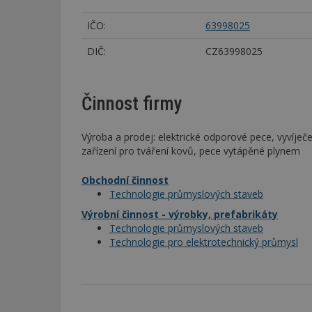
IČO:
63998025
DIČ:
CZ63998025
Činnost firmy
Výroba a prodej: elektrické odporové pece, vyvíječe
zařízení pro tváření kovů, pece vytápěné plynem
Obchodní činnost
Technologie průmyslových staveb
Výrobní činnost - výrobky, prefabrikáty
Technologie průmyslových staveb
Technologie pro elektrotechnický průmysl