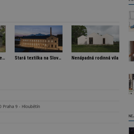
 nájemníka
Architektura klidu mezi borovicemi
Stará texti
0 Praha 9 - Hloubětín
NE