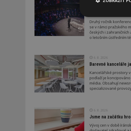
ZOBRAZIT P
VČERA
novelizovaných pravid
Konference DesignBl
a architektury
Nezbytně
Druhý ročník konference
nutné soubor
se v rámci pražského m
českých i zahraničních 
o letošním ústředním té
6. 8. 2026
Nezbytně nutné s
Barevné kanceláře ja
Kancelářské prostory v
Nezbytně nutné soubo
podlaží je koncipováno 
Webové stránky nelz
média. Obsahují newsroo
specializované provozy
Název
_hjIncludedInPa
6. 8. 2026
Jsme na začátku hro
_dc_gtm_UA-53599
Vývoj cen v době íránsk
dodavatel zdražoval a 