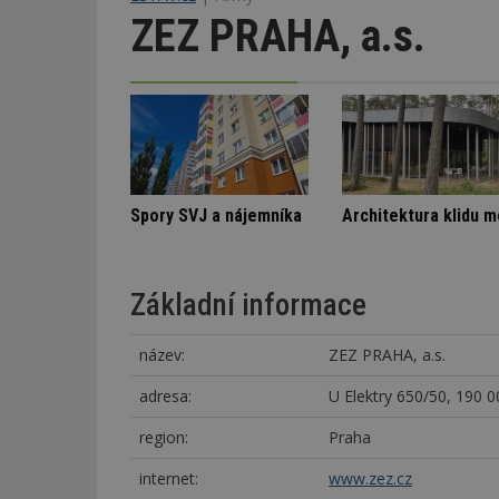
ZEZ PRAHA, a.s.
Označení lepidel pro lepení dlažby
Škody v bytovém domě
Spory SVJ a
Základní informace
název:
ZEZ PRAHA, a.s.
adresa:
U Elektry 650/50, 190 0
region:
Praha
internet:
www.zez.cz