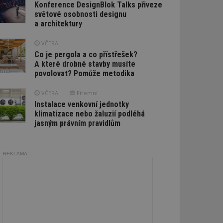
Konference DesignBlok Talks přiveze
světové osobnosti designu
a architektury
VČERA
Co je pergola a co přístřešek?
A které drobné stavby musíte
povolovat? Pomůže metodika
VČERA
Firemní
Instalace venkovní jednotky
klimatizace nebo žaluzií podléhá
jasným právním pravidlům
REKLAMA