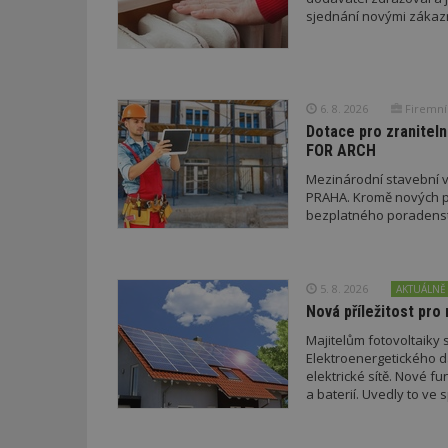
sjednání novými zákaz
id
6. 8. 2026
Firemní
_hjFirstSeen
Dotace pro zraniteln
FOR ARCH
Mezinárodní stavební v
_hjAbsoluteSessi
PRAHA. Kromě nových pr
bezplatného poradenství
counter
5. 8. 2026
AKTUÁLNĚ
Nová příležitost pro 
__gfp_64b
Majitelům fotovoltaiky s
Elektroenergetického da
elektrické sítě. Nové f
a baterií. Uvedly to v
a EDC.
Název
Provider
Pr
Název
Název
/
D
Název
_hjSessionUser_1
Doména