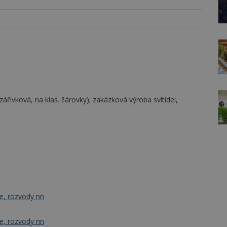
zářivková, na klas. žárovky); zakázková výroba svítidel,
če, rozvody nn
če, rozvody nn