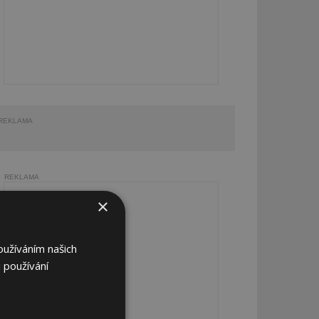
REKLAMA
REKLAMA
×
oužíváním našich
 používání