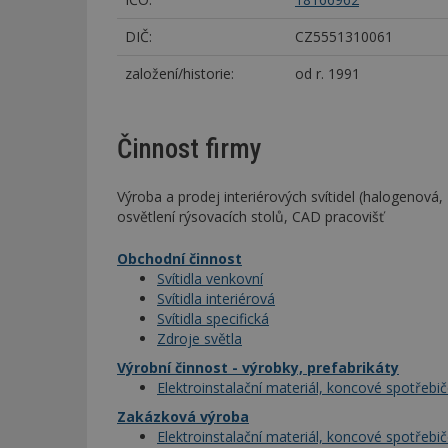
DIČ:
CZ5551310061
založení/historie:
od r. 1991
Činnost firmy
Výroba a prodej interiérových svítidel (halogenová, 
osvětlení rýsovacích stolů, CAD pracovišť
Obchodní činnost
Svítidla venkovní
Svítidla interiérová
Svítidla specifická
Zdroje světla
Výrobní činnost - výrobky, prefabrikáty
Elektroinstalační materiál, koncové spotřebi
Zakázková výroba
Elektroinstalační materiál, koncové spotřebi