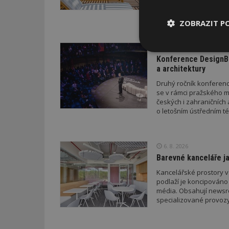
letošního roku napříkl
a přístřeškem; v průběh
drobných staveb a také
ZOBRAZIT P
stavebního zákona. Pro
neboť podání žádosti p
VČERA
novelizovaných pravid
Nezbytně
Konference DesignBl
nutné soubor
a architektury
Druhý ročník konference
se v rámci pražského m
českých i zahraničních 
o letošním ústředním té
Nezbytně nutné s
6. 8. 2026
Nezbytně nutné soubo
Barevné kanceláře ja
Webové stránky nelz
Kancelářské prostory v
Název
podlaží je koncipováno 
média. Obsahují newsroo
specializované provozy
_hjIncludedInPa