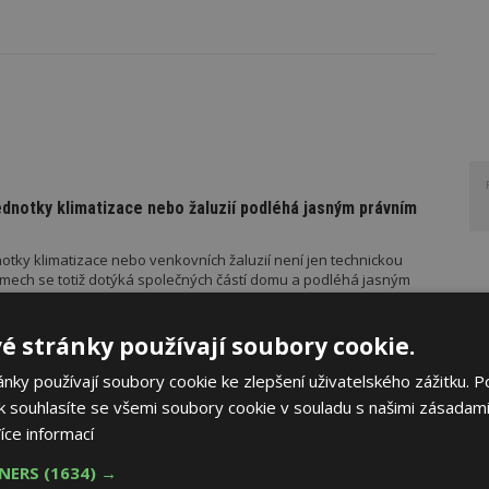
ednotky klimatizace nebo žaluzií podléhá jasným právním
otky klimatizace nebo venkovních žaluzií není jen technickou
mech se totiž dotýká společných částí domu a podléhá jasným
é stránky používají soubory cookie.
ky používají soubory cookie ke zlepšení uživatelského zážitku. P
RUČUJE
AKTUÁLNĚ
řístřešek? A které drobné stavby musíte povolovat?
 souhlasíte se všemi soubory cookie v souladu s našimi zásadami
íce informací
měn stavební legislativy narůstá také počet metodických
TNERS
(1634) →
vebního úřadu Ministerstva pro místní rozvoj (MMR). Od července