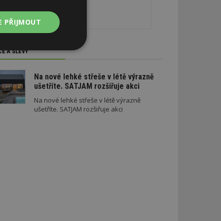
E PŘIJMOUT
Nezařazené
CE A SLEVY
soubory
Na nové lehké střeše v létě výrazně
ušetříte. SATJAM rozšiřuje akci
Na nové lehké střeše v létě výrazně
ušetříte. SATJAM rozšiřuje akci
zařazené soubory
 a správa účtu.
aby informoval
zahrnut do
obrazení stránky