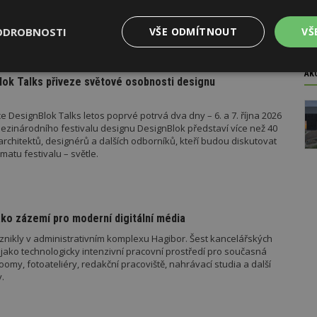
ad platí metodické doporučení pro objasnění rozdílu mezi pergolou
u roku pak vyšla metodická doporučení týkající se dalších
 metodika k údržbě a výměně výtahů podle aktuální novely
ODROBNOSTI
VŠE ODMÍTNOUT
VŠ
 stavebníka se tak datum 1. července stalo poměrně zásadním,
o tomto datu znamená, že záměr bude posuzován již v režimu
el stavebního zákona.
Výkonové
Soubory cílení
Funkční
AK
ok Talks přiveze světové osobnosti designu
y
soubory
soubory
 DesignBlok Talks letos poprvé potrvá dva dny – 6. a 7. října 2026
ezinárodního festivalu designu DesignBlok představí více než 40
architektů, designérů a dalších odborníků, kteří budou diskutovat
matu festivalu – světle.
oubory
Výkonové soubory
Soubory cílení
Funkční soubory
Ne
ry cookie umožňují základní funkce webových stránek, jako je přihlášení uživatele
ko zázemí pro moderní digitální média
e bez nezbytně nutných souborů cookie správně používat.
znikly v administrativním komplexu Hagibor. Šest kancelářských
Provider
/
Vyprší
Popis
jako technologicky intenzivní pracovní prostředí pro současná
Doména
my, fotoateliéry, redakční pracoviště, nahrávací studia a další
.
geviewSample
2
Tento soubor cookie je nastaven tak, 
Hotjar Ltd
minuty
Hotjar o tom, zda je tento návštěvník 
www.estav.cz
vzorkování dat definovaného limitem z
vašeho webu.