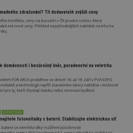
847-1
.estav.cz
53
Tento soubor cookie je přidružen k w
sekund
Správce značek Google k načtení dalšíc
madného zdražování? Tři dodavatelé zvýšili ceny
stránku. Pokud je použit, lze jej považ
nutný, protože bez něj jiné skripty ne
ého konfliktu, ceny na burzách v ČR prudce rostou. Který
správně. Konec názvu je jedinečné číslo
identifikátorem přidruženého účtu Goog
jaké má nové ceny. Přehled nejvýhodnějších nabídek na trhu ke
níky.
www.estav.cz
1 rok
Tento soubor cookie se používá k vytvá
uživatele
29
Soubor cookie je nastaven tak, aby Hot
Hotjar Ltd
minut
začátek cesty uživatele pro celkový poče
.estav.cz
54
Neobsahuje žádné identifikovatelné in
sekund
é domácnosti i bezúročný úvěr, poradenství na veletrhu
onInProgress
29
Soubor cookie je nastaven tak, aby Hot
Hotjar Ltd
minut
začátek cesty uživatele pro celkový poče
.estav.cz
54
Neobsahuje žádné identifikovatelné in
eletrh FOR ARCH proběhne ve dnech 16. až 19. září v PVA EXPO
sekund
oduktů a technologií napříč stavebními obory nabídne i možnosti
www.estav.cz
29
Tento soubor cookie se používá k vytvá
 pro ty, kteří chystají stavbu nebo renovaci bydlení.
minut
uživatele
53
sekund
1 rok
Jedná se o soubor cookie, který slouží k
Google LLC
EXPERT RADÍ
dalších souborů cookie návštěvníkem 
.estav.cz
majitele fotovoltaiky s baterií: Stabilizujte elektrickou síť
 baterií se otevřela díky rozšíření působnosti
tového centra (EDC) možnost od 1. srpna přispět ke stabilizaci