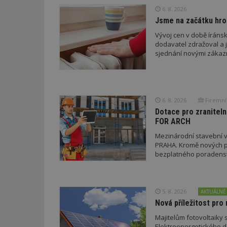
_dc_gtm_UA-53599
6. 8. 2026
Jsme na začátku hro
Vývoj cen v době íránsk
dodavatel zdražoval a 
sjednání novými zákaz
id
_hjFirstSeen
6. 8. 2026
Firemní
Dotace pro zraniteln
_hjAbsoluteSessi
FOR ARCH
Mezinárodní stavební v
PRAHA. Kromě nových pr
counter
bezplatného poradenství
__gfp_64b
5. 8. 2026
AKTUÁLNĚ
Nová příležitost pro 
Majitelům fotovoltaiky s
Elektroenergetického da