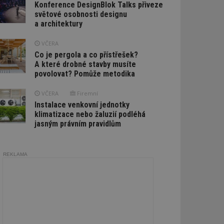
Konference DesignBlok Talks přiveze
světové osobnosti designu
a architektury
VČERA
Co je pergola a co přístřešek?
A které drobné stavby musíte
povolovat? Pomůže metodika
VČERA
Firemní
Instalace venkovní jednotky
klimatizace nebo žaluzií podléhá
jasným právním pravidlům
REKLAMA