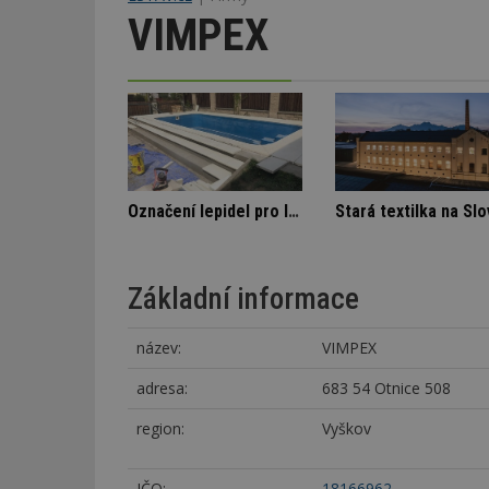
VIMPEX
bytovém domě
Nenápadná rodinná vila
Základní informace
název:
VIMPEX
adresa:
683 54 Otnice 508
region:
Vyškov
IČO:
18166962