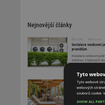
Nejnovější články
VČERA
Firemní
Instalace venkovní j
pravidlům
Instalace venkovní jedn
otázkou. V bytových do
právním pravidlům.
Tyto webov
Tyto webové strán
VČERA
ESTAV DOPO
Co je pergola a co p
webových stránek
Pomůže metodika
souborů cookie.
V
V dobách výrazných pro
SHOW ALL PAR
doporučení z dílny sta