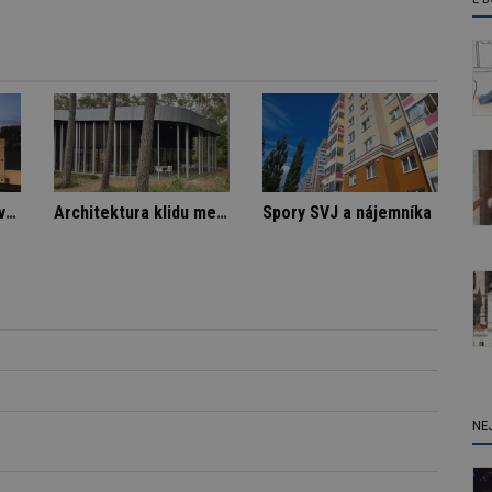
Označení lepidel pro lepení dlažby
Stará textilka na Slovensku září novotou
Architektura klidu mezi borovicemi
S
NE