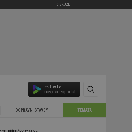
DISKUZE
estav.tv
nový videoportál
DOPRAVNÍ STAVBY
TÉMATA
BOOK: PŘÍRUČKY ZDARMA!