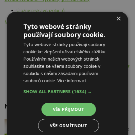
Úložné prvky vč. izolantů
×
Montážní činnost
Tyto webové stránky
Vytápění
používají soubory cookie.
Ohřev vody
Tyto webové stránky používají soubory
Tepelná čerpadla vč. příslušenství
cookie ke zlepšení uživatelského zážitku.
Lokální klimatizační jednotky
Používáním našich webových stránek
Centrální klimatizační jednotky
souhlasíte se všemi soubory cookie v
Elektroinstalační materiál, koncové spotřebiče, rozvody nn
Hromosvody a uzemnění
souladu s našimi zásadami používání
souborů cookie.
Více informací
SHOW ALL PARTNERS
(1634) →
Nejnovější články
VŠE PŘIJMOUT
DNES
Firemní
VŠE ODMÍTNOUT
Instalace venkovní jednotky klimatizace
nebo žaluzií podléhá jasným právním