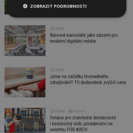
pravidlům
ZOBRAZIT PODROBNOSTI
Nezbytně
Výkonové
Soubory
nutné
soubory
cílení
soubory
VČERA
Barevné kanceláře jako zázemí pro
moderní digitální média
Funkční soubory
Nezařazené
soubory
VČERA
Jsme na začátku hromadného
zdražování? Tři dodavatelé zvýšili ceny
Nezbytně nutné soubory
Výkonové soubory
Soubory cílení
VČERA
Firemní
Funkční soubory
Nezařazené soubory
Dotace pro zranitelné domácnosti
i bezúročný úvěr, poradenství na
Nezbytně nutné soubory cookie umožňují základní
veletrhu FOR ARCH
funkce webových stránek, jako je přihlášení