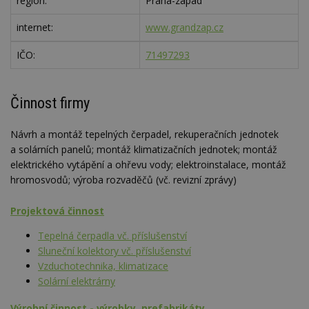
region:
Praha-západ
internet:
www.grandzap.cz
IČO:
71497293
Činnost firmy
Návrh a montáž tepelných čerpadel, rekuperačních jednotek
a solárních panelů; montáž klimatizačních jednotek; montáž
elektrického vytápění a ohřevu vody; elektroinstalace, montáž
hromosvodů; výroba rozvaděčů (vč. revizní zprávy)
Projektová činnost
Tepelná čerpadla vč. příslušenství
Sluneční kolektory vč. příslušenství
Vzduchotechnika, klimatizace
Solární elektrárny
Výrobní činnost - výrobky, prefabrikáty