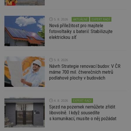
uživatele a správa účtu. Webové stránky nelze bez
nezbytně nutných souborů cookie správně
používat.
5. 8. 2026
Provider
/
AKTUÁLNĚ
EXPERT RADÍ
Název
Vyprší
P
Doména
Nová příležitost pro majitele
fotovoltaiky s baterií: Stabilizujte
_hjIncludedInPageviewSample
2
T
Hotjar Ltd
elektrickou síť
minuty
co
www.estav.cz
na
ab
Ho
zd
ná
5. 8. 2026
z
vz
Návrh Strategie renovací budov: V ČR
d
máme 700 mil. čtverečních metrů
l
podlahové plochy v budovách
z
st
w
_dc_gtm_UA-53599847-1
.estav.cz
53
T
sekund
co
4. 8. 2026
EXPERT RADÍ
př
Sjezd na pozemek nemůžete zřídit
w
po
libovolně. I když sousedíte
S
s komunikací, musíte o něj požádat
Go
da
kó