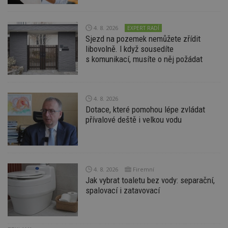
Doména
_hjIncludedInPageviewSample
2
T
Hotjar Ltd
minuty
co
www.estav.cz
4. 8. 2026
EXPERT RADÍ
na
Sjezd na pozemek nemůžete zřídit
ab
Ho
libovolně. I když sousedíte
zd
s komunikací, musíte o něj požádat
ná
z
vz
d
l
z
4. 8. 2026
st
Dotace, které pomohou lépe zvládat
w
přívalové deště i velkou vodu
_dc_gtm_UA-53599847-1
.estav.cz
53
T
sekund
co
př
w
po
S
Go
4. 8. 2026
Firemní
da
Jak vybrat toaletu bez vody: separační,
kó
spalovací i zatavovací
Po
lz
z
nu
be
sk