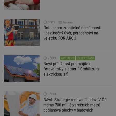
nutné
soubory
cílení
soubory
DNES
Firemní
Funkční soubory
Nezařazené
Dotace pro zranitelné domácnosti
soubory
i bezúročný úvěr, poradenství na
veletrhu FOR ARCH
VČERA
AKTUÁLNĚ
EXPERT RADÍ
Nová příležitost pro majitele
Nezbytně nutné soubory
fotovoltaiky s baterií: Stabilizujte
Výkonové soubory
Soubory cílení
elektrickou síť
Funkční soubory
Nezařazené soubory
Nezbytně nutné soubory cookie umožňují základní
funkce webových stránek, jako je přihlášení
VČERA
uživatele a správa účtu. Webové stránky nelze bez
Návrh Strategie renovací budov: V ČR
nezbytně nutných souborů cookie správně
máme 700 mil. čtverečních metrů
používat.
podlahové plochy v budovách
Provider
/
Název
Vyprší
P