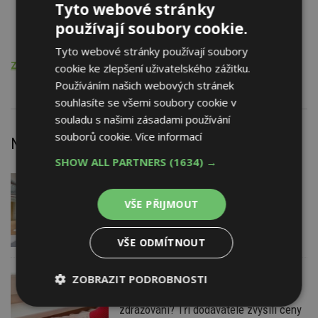
Komíny
Tyto webové stránky
Stavby pro skladování
používají soubory cookie.
Konstrukční soustavy halové
Tyto webové stránky používají soubory
Zakládání staveb a podzemní stavitelství
cookie ke zlepšení uživatelského zážitku.
Používáním našich webových stránek
souhlasíte se všemi soubory cookie v
souladu s našimi zásadami používání
souborů cookie.
Více informací
Nejnovější články
SHOW ALL PARTNERS
(1634) →
DNES
Barevné kanceláře jako zázemí pro
VŠE PŘIJMOUT
moderní digitální média
VŠE ODMÍTNOUT
ZOBRAZIT PODROBNOSTI
DNES
Jsme na začátku hromadného
Nezbytně
Výkonové
Soubory
zdražování? Tři dodavatelé zvýšili ceny