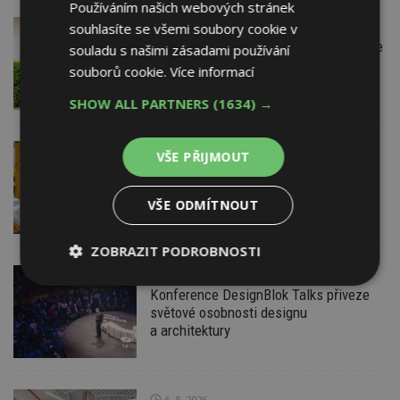
Používáním našich webových stránek
souhlasíte se všemi soubory cookie v
VČERA
Firemní
Instalace venkovní jednotky klimatizace
souladu s našimi zásadami používání
nebo žaluzií podléhá jasným právním
souborů cookie.
Více informací
pravidlům
SHOW ALL PARTNERS
(1634) →
VČERA
ESTAV DOPORUČUJE
AKTUÁLNĚ
VŠE PŘIJMOUT
Co je pergola a co přístřešek? A které
drobné stavby musíte povolovat?
VŠE ODMÍTNOUT
Pomůže metodika
ZOBRAZIT PODROBNOSTI
VČERA
Nezbytně
Výkonové
Soubory
Konference DesignBlok Talks přiveze
nutné
soubory
cílení
světové osobnosti designu
soubory
a architektury
Funkční soubory
Nezařazené
6. 8. 2026