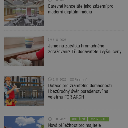
soubory
Barevné kanceláře jako zázemí pro
moderní digitální média
6. 8. 2026
Nezbytně nutné soubory
Jsme na začátku hromadného
Výkonové soubory
Soubory cílení
zdražování? Tři dodavatelé zvýšili ceny
Funkční soubory
Nezařazené soubory
Nezbytně nutné soubory cookie umožňují základní
funkce webových stránek, jako je přihlášení
uživatele a správa účtu. Webové stránky nelze bez
6. 8. 2026
Firemní
nezbytně nutných souborů cookie správně
Dotace pro zranitelné domácnosti
používat.
i bezúročný úvěr, poradenství na
Provider
/
Název
Vyprší
P
veletrhu FOR ARCH
Doména
_hjIncludedInPageviewSample
2
T
Hotjar Ltd
minuty
co
www.estav.cz
na
ab
5. 8. 2026
AKTUÁLNĚ
EXPERT RADÍ
Ho
Nová příležitost pro majitele
zd