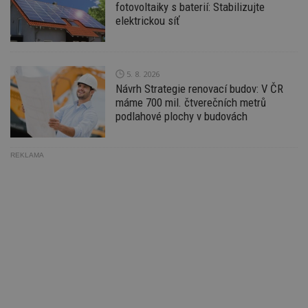
fotovoltaiky s baterií: Stabilizujte
ná
z
elektrickou síť
vz
d
l
z
st
w
5. 8. 2026
Návrh Strategie renovací budov: V ČR
_dc_gtm_UA-53599847-1
.estav.cz
53
T
máme 700 mil. čtverečních metrů
sekund
co
př
podlahové plochy v budovách
w
po
S
Go
REKLAMA
da
kó
Po
lz
z
nu
be
sk
f
s
ná
je
kt
id
p
ú