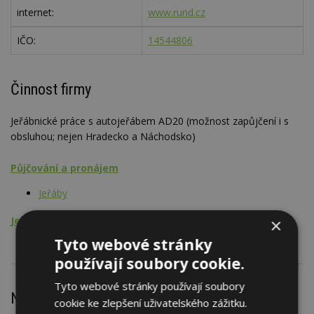
internet:
www.rund.cz
IČO:
14544806
Činnost firmy
Jeřábnické práce s autojeřábem AD20 (možnost zapůjčení i s
obsluhou; nejen Hradecko a Náchodsko)
Půjčování a pronájem
Jeřáby
Jeřábnické práce
×
Tyto webové stránky
používají soubory cookie.
Tyto webové stránky používají soubory
Nejnovější články
cookie ke zlepšení uživatelského zážitku.