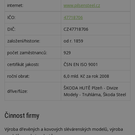
internet:
www.pilsensteel.cz
IČO:
47718706
DIČ:
CZ47718706
založení/historie:
od r. 1859
počet zaměstnanců:
929
certifikát jakosti:
ČSN EN ISO 9001
roční obrat:
6,0 mld. Kč za rok 2008
ŠKODA HUTĚ Plzeň - Divize
dříve/fúze:
Modely - Truhlárna, Škoda Steel
Činnost firmy
Výroba dřevěných a kovových slévárenských modelů, výroba