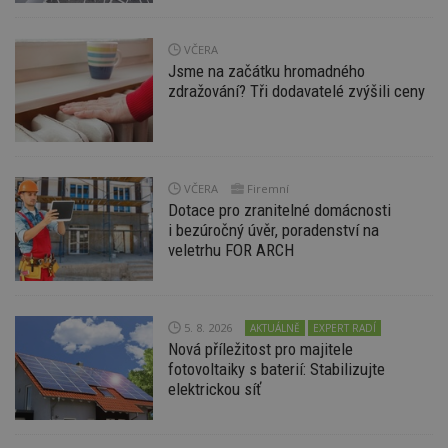
nezbytně nutných souborů cookie správně
používat.
VČERA
Provider
/
Název
Vyprší
P
Jsme na začátku hromadného
Doména
zdražování? Tři dodavatelé zvýšili ceny
_hjIncludedInPageviewSample
2
T
Hotjar Ltd
minuty
co
www.estav.cz
na
ab
Ho
zd
ná
VČERA
Firemní
z
Dotace pro zranitelné domácnosti
vz
i bezúročný úvěr, poradenství na
d
l
veletrhu FOR ARCH
z
st
w
_dc_gtm_UA-53599847-1
.estav.cz
53
T
5. 8. 2026
sekund
co
AKTUÁLNĚ
EXPERT RADÍ
př
Nová příležitost pro majitele
w
fotovoltaiky s baterií: Stabilizujte
po
S
elektrickou síť
Go
da
kó
Po