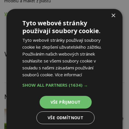
modelů a maket z plastů
×
Výroba modelů
Tyto webové stránky
Kovy a kovové výrobky
používají soubory cookie.
Dřevo a výrobky ze dřeva
Plasty a výrobky z plastů
Tyto webové stránky používají soubory
cookie ke zlepšení uživatelského zážitku.
Výrobky
Používáním našich webových stránek
souhlasíte se všemi soubory cookie v
Výkladec dřevěný
souladu s našimi zásadami používání
souborů cookie.
Více informací
SHOW ALL PARTNERS
(1634) →
Nejnovější články
VŠE PŘIJMOUT
DNES
Firemní
VŠE ODMÍTNOUT
Instalace venkovní jednotky klimatizace
nebo žaluzií podléhá jasným právním