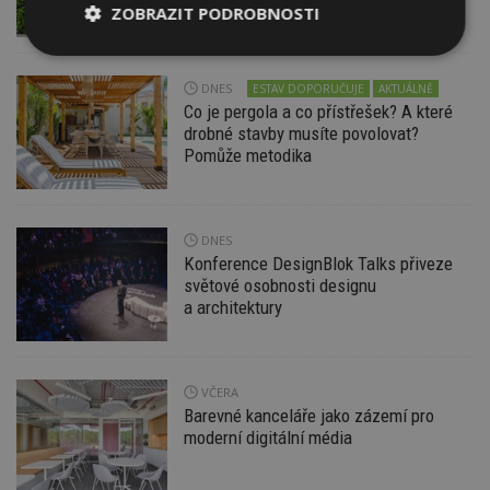
pravidlům
ZOBRAZIT PODROBNOSTI
Nezbytně
Výkonové
Soubory
nutné
soubory
cílení
DNES
ESTAV DOPORUČUJE
AKTUÁLNĚ
soubory
Co je pergola a co přístřešek? A které
drobné stavby musíte povolovat?
Pomůže metodika
Funkční soubory
Nezařazené
soubory
DNES
Konference DesignBlok Talks přiveze
světové osobnosti designu
a architektury
Nezbytně nutné soubory
Výkonové soubory
Soubory cílení
VČERA
Funkční soubory
Nezařazené soubory
Barevné kanceláře jako zázemí pro
moderní digitální média
Nezbytně nutné soubory cookie umožňují základní
funkce webových stránek, jako je přihlášení
uživatele a správa účtu. Webové stránky nelze bez