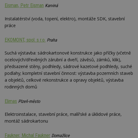
Eisman, Petr Eisman
Karviná
Instalatérství (voda, topení, elektro), montáže SDK, stavební
práce
EKOMONT, spol. s r.o.
Praha
Suchá výstavba: sádrokartonové konstrukce jako příčky (včetně
ocelových/dřevěných zárubní a dveří, závěsů, zámků, klik),
předsazené stěny, podhledy, sádrové kazetové podhledy, suché
podlahy; kompletní stavební činnost: výstavba pozemních staveb
a objektů, celkové rekonstrukce a opravy objektů, výstavba
rodinných domů
Elimas
Plzeň-město
Elektroinstalace, stavební práce, malířské a úklidové práce,
montáž sádrokartonu
Faukner, Michal Faukner
Domažlice