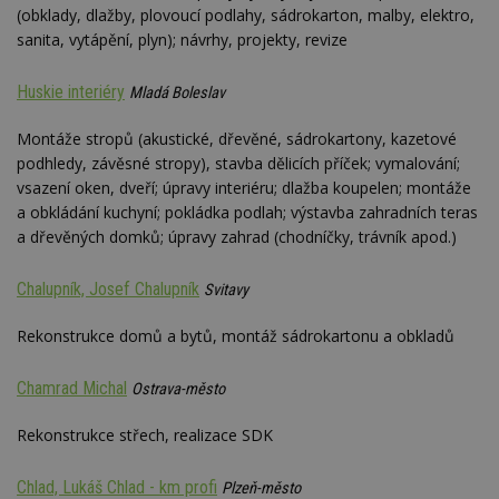
Google
(obklady, dlažby, plovoucí podlahy, sádrokarton, malby, elektro,
Suite
sanita, vytápění, plyn); návrhy, projekty, revize
tuuid
.bidswitch.net
1 rok
Tento 
cookie
hlavně
Huskie interiéry
Mladá Boleslav
bidswit
aby by
reklam
Montáže stropů (akustické, dřevěné, sádrokartony, kazetové
pro ná
podhledy, závěsné stropy), stavba dělicích příček; vymalování;
webu
relevan
vsazení oken, dveří; úpravy interiéru; dlažba koupelen; montáže
a obkládání kuchyní; pokládka podlah; výstavba zahradních teras
sid
.seznam.cz
4 týdny 2
Toto j
dny
běžný 
a dřevěných domků; úpravy zahrad (chodníčky, trávník apod.)
soubor
ale po
naleze
Chalupník, Josef Chalupník
Svitavy
soubor
relace
pravd
Rekonstrukce domů a bytů, montáž sádrokartonu a obkladů
použit 
správu
relace.
Chamrad Michal
Ostrava-město
tuuid
.creative-
1 rok 3
Tento 
serving.com
týdny
cookie
Rekonstrukce střech, realizace SDK
hlavně
bidswit
aby by
reklam
Chlad, Lukáš Chlad - km profi
Plzeň-město
pro ná