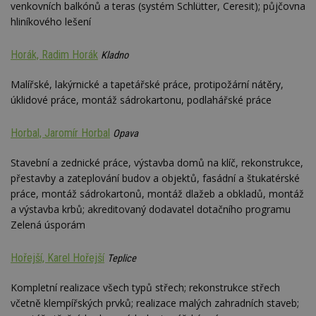
venkovních balkónů a teras (systém Schlütter, Ceresit); půjčovna
se
hliníkového lešení
_hjFirstSeen
29
S
Hotjar Ltd
minut
je
.estav.cz
54
ab
Horák, Radim Horák
Kladno
sekund
sl
ce
pr
Malířské, lakýrnické a tapetářské práce, protipožární nátěry,
po
N
úklidové práce, montáž sádrokartonu, podlahářské práce
ž
id
i
Horbal, Jaromír Horbal
Opava
_hjAbsoluteSessionInProgress
29
S
Hotjar Ltd
minut
je
.estav.cz
Stavební a zednické práce, výstavba domů na klíč, rekonstrukce,
54
ab
sekund
sl
přestavby a zateplování budov a objektů, fasádní a štukatérské
ce
práce, montáž sádrokartonů, montáž dlažeb a obkladů, montáž
pr
po
a výstavba krbů; akreditovaný dodavatel dotačního programu
N
Zelená úsporám
ž
id
i
Hořejší, Karel Hořejší
Teplice
counter
www.estav.cz
29
T
minut
co
53
po
Kompletní realizace všech typů střech; rekonstrukce střech
sekund
vy
včetně klempířských prvků; realizace malých zahradních staveb;
se