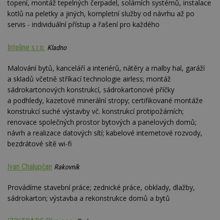
optima
topení, montáž tepelných čerpadel, solárních systémů, instalace
releva
kotlů na peletky a jiných, kompletní služby od návrhu až po
rekla
shrom
servis - individuální přístup a řašení pro každého
údajů 
návště
více w
Inteline s.r.o.
Kladno
stránek
výměnu
návště
Malování bytů, kanceláří a interiérů, nátěry a malby hal, garáží
obvykl
poskyt
a skladů včetně stříkací technologie airless; montáž
centr
sádrokartonových konstrukcí, sádrokartonové příčky
výměn
třetích
a podhledy, kazetové minerální stropy; certifikované montáže
konstrukcí suché výstavby vč. konstrukcí protipožárních;
tuuid_lu
.bidswitch.net
1 rok
Obsah
jedine
renovace společných prostor bytových a panelových domů;
návště
které 
návrh a realizace datových sítí; kabelové internetové rozvody,
Bidswi
bezdrátové sítě wi-fi
sledov
návště
více w
Ivan Chalupčan
umožň
Rakovník
Bidswi
optima
releva
Provádíme stavební práce; zednické práce, obklady, dlažby,
reklamy
sádrokarton; výstavba a rekonstrukce domů a bytů
aby se
návště
několik