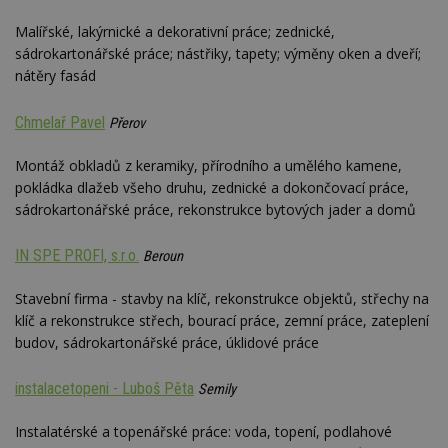
webu
relevan
Malířské, lakýrnické a dekorativní práce; zednické,
sádrokartonářské práce; nástřiky, tapety; výměny oken a dveří;
tuuid_lu
.creative-
1 rok 3
Obsah
serving.com
týdny
jedine
nátěry fasád
návště
které 
Bidswi
Chmelař Pavel
Přerov
sledov
návště
více w
Montáž obkladů z keramiky, přírodního a umělého kamene,
umožň
Bidswi
pokládka dlažeb všeho druhu, zednické a dokončovací práce,
optima
sádrokartonářské práce, rekonstrukce bytových jader a domů
releva
reklamy
aby se
návště
IN SPE PROFI, s.r.o.
Beroun
několik
nezobr
stejné
Stavební firma - stavby na klíč, rekonstrukce objektů, střechy na
klíč a rekonstrukce střech, bourací práce, zemní práce, zateplení
uu
11 měsíců
Slouží 
Ströer Core
4 týdny
reklam 
GmbH & Co. KG
budov, sádrokartonářské práce, úklidové práce
pohybů
.adscale.de
napříč
stránk
instalacetopeni - Luboš Pěta
Semily
uuid
1 rok
Tento 
MediaMath Inc.
cookie
.mathtag.com
Instalatérské a topenářské práce: voda, topení, podlahové
použív