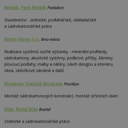
Beňadík, Pavel Beňadík
Pardubice
Stavebnictví - zednické, podlahářské, obkladačské
a sádrokartonářské práce
Benistr interier s.r.o.
Brno-město
Realizace systémů suché výstavby - minerální podhledy,
sádrokartony, akustické systémy, podkroví, příčky, šikminy;
plovoucí podlahy; malby a nátěry, návrh designu a interiéru,
okna, obložkové zárubně a další
Bezslezina, František Bezslezina
Prostějov
Montáž sádrokartonových konstrukcí, montáž střešních oken
Bičán, Michal Bičán
Bruntál
Zednické a sádrokartonářské práce