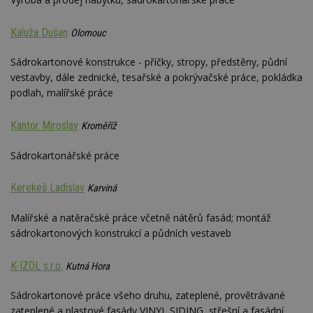
Kaluža Dušan
Olomouc
Sádrokartonové konstrukce - příčky, stropy, předstěny, půdní
vestavby, dále zednické, tesařské a pokrývačské práce, pokládka
podlah, malířské práce
Kantor Miroslav
Kroměříž
Sádrokartonářské práce
Kerekeš Ladislav
Karviná
Malířské a natěračské práce včetně nátěrů fasád; montáž
sádrokartonových konstrukcí a půdních vestaveb
K-IZOL s.r.o.
Kutná Hora
Sádrokartonové práce všeho druhu, zateplené, provětrávané
zateplené a plastové fasády VINYL SIDING, střešní a fasádní