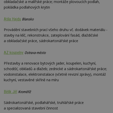
obkladačské a malířské práce; montáže plovoucích podlah,
pokládka podlahových krytin
Atila Hajdu
Blansko
Provádění stavebních prací všeho druhu vč. dodávek materiálu -
stavby na klíč, rekonstrukce, zateplování fasád, dlaždičské
a obkladačské práce, sádrokartonářské práce
AZ koupelny
Ostrava-město
Přestavby a renovace bytových jader, koupelen, kuchyní,
schodišť, obkladů a dlažeb; zednické a sádrokartonářské práce;
vodoinstalace, elektroinstalace (včetně revizní zprávy), montáž
kuchyní, vestavěné skříně na míru
Bělík Jiří
Kroměříž
Sádrokartonářské, podlahářské, truhlářské práce
a specializovaná stavební činnost