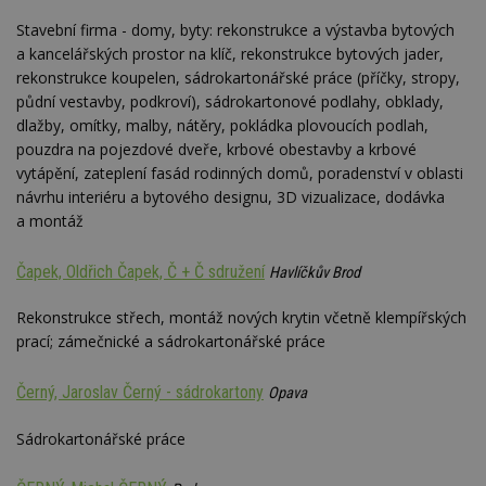
Stavební firma - domy, byty: rekonstrukce a výstavba bytových
a kancelářských prostor na klíč, rekonstrukce bytových jader,
rekonstrukce koupelen, sádrokartonářské práce (příčky, stropy,
půdní vestavby, podkroví), sádrokartonové podlahy, obklady,
dlažby, omítky, malby, nátěry, pokládka plovoucích podlah,
pouzdra na pojezdové dveře, krbové obestavby a krbové
vytápění, zateplení fasád rodinných domů, poradenství v oblasti
návrhu interiéru a bytového designu, 3D vizualizace, dodávka
a montáž
Čapek, Oldřich Čapek, Č + Č sdružení
Havlíčkův Brod
Rekonstrukce střech, montáž nových krytin včetně klempířských
prací; zámečnické a sádrokartonářské práce
Černý, Jaroslav Černý - sádrokartony
Opava
Sádrokartonářské práce