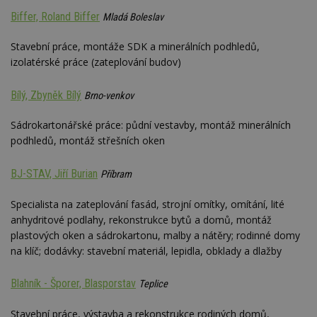
Biffer, Roland Biffer
Mladá Boleslav
Stavební práce, montáže SDK a minerálních podhledů,
izolatérské práce (zateplování budov)
Bílý, Zbyněk Bílý
Brno-venkov
Sádrokartonářské práce: půdní vestavby, montáž minerálních
podhledů, montáž střešních oken
BJ-STAV, Jiří Burian
Příbram
Specialista na zateplování fasád, strojní omítky, omítání, lité
anhydritové podlahy, rekonstrukce bytů a domů, montáž
plastových oken a sádrokartonu, malby a nátěry; rodinné domy
na klíč; dodávky: stavební materiál, lepidla, obklady a dlažby
Blahník - Šporer, Blasporstav
Teplice
Stavební práce, výstavba a rekonstrukce rodiných domů,