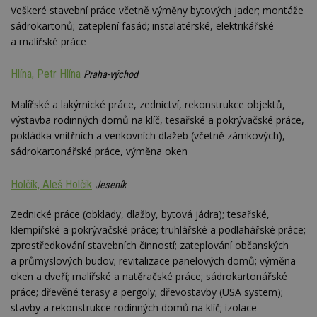
st
Veškeré stavební práce včetně výměny bytových jader; montáže
w
sádrokartonů; zateplení fasád; instalatérské, elektrikářské
_dc_gtm_UA-53599847-1
.estav.cz
53
T
a malířské práce
sekund
co
př
w
Hlína, Petr Hlína
Praha-východ
po
S
Go
Malířské a lakýrnické práce, zednictví, rekonstrukce objektů,
da
kó
výstavba rodinných domů na klíč, tesařské a pokrývačské práce,
Po
pokládka vnitřních a venkovních dlažeb (včetně zámkových),
lz
z
sádrokartonářské práce, výměna oken
nu
be
sk
Holčík, Aleš Holčík
f
Jeseník
s
ná
Zednické práce (obklady, dlažby, bytová jádra); tesařské,
je
kt
klempířské a pokrývačské práce; truhlářské a podlahářské práce;
id
p
zprostředkování stavebních činností; zateplování občanských
ú
a průmyslových budov; revitalizace panelových domů; výměna
An
oken a dveří; malířské a natěračské práce; sádrokartonářské
id
www.estav.cz
1 rok
T
práce; dřevěné terasy a pergoly; dřevostavby (USA system);
co
po
stavby a rekonstrukce rodinných domů na klíč; izolace
vy