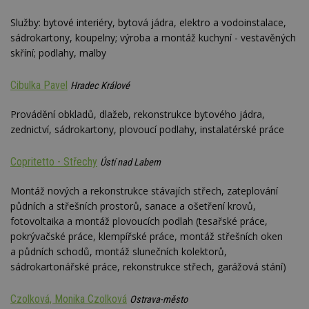
Služby: bytové interiéry, bytová jádra, elektro a vodoinstalace,
sádrokartony, koupelny; výroba a montáž kuchyní - vestavěných
skříní; podlahy, malby
Cibulka Pavel
Hradec Králové
Provádění obkladů, dlažeb, rekonstrukce bytového jádra,
zednictví, sádrokartony, plovoucí podlahy, instalatérské práce
Copritetto - Střechy
Ústí nad Labem
Montáž nových a rekonstrukce stávajích střech, zateplování
půdních a střešních prostorů, sanace a ošetření krovů,
fotovoltaika a montáž plovoucích podlah (tesařské práce,
pokrývačské práce, klempířské práce, montáž střešních oken
a půdních schodů, montáž slunečních kolektorů,
sádrokartonářské práce, rekonstrukce střech, garážová stání)
Czolková, Monika Czolková
Ostrava-město