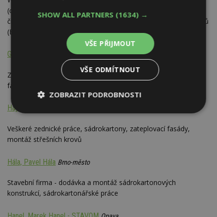
(certifikovaný systém K-KONTROL, trámková technologie);
SHOW ALL PARTNERS
(1634) →
čištění a provozní revize komínů; prodej a montáž kamen a krbů
(Bef)
VŠE PŘIJMOUT
Gurin, Radek Gurin - zednictví
Jičín
VŠE ODMÍTNOUT
Zednické práce, sádrokartony, rekonstrukce, zateplování,
fasády, malování a nátěry apod.
ZOBRAZIT PODROBNOSTI
Hájek, Jaromír Hájek
Olomouc
Nezbytně
Výkonové
Soubory
nutné
soubory
cílení
Veškeré zednické práce, sádrokartony, zateplovací fasády,
soubory
montáž střešních krovů
Hála, Pavel Hála
Brno-město
Funkční soubory
Nezařazené
soubory
Stavební firma - dodávka a montáž sádrokartonových
konstrukcí, sádrokartonářské práce
Hanel, Marek Hanel - STAVOM
Opava