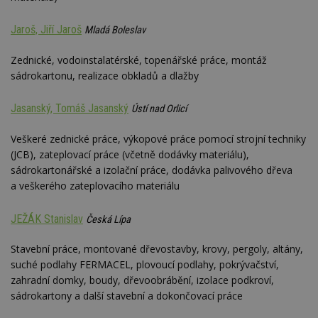
YSC
Zavřením
Tento 
Google LLC
prohlížeče
cookie
.youtube.com
Jaroš, Jiří Jaroš
Mladá Boleslav
YouTu
sledov
zobraz
Zednické, vodoinstalatérské, topenářské práce, montáž
vložen
sádrokartonu, realizace obkladů a dlažby
CMPS
2 měsíce 4
Tyto s
Casale Media
týdny
cookie
Inc.
spojen
.casalemedia.com
Jasanský, Tomáš Jasanský
Ústí nad Orlicí
reklam
sledov
produk
Veškeré zednické práce, výkopové práce pomocí strojní techniky
které 
(JCB), zateplovací práce (včetně dodávky materiálu),
uživate
sádrokartonářské a izolační práce, dodávka palivového dřeva
IDE
2 roky
Tento 
Google LLC
cookie
a veškerého zateplovacího materiálu
.doubleclick.net
společ
Double
provád
JEŽÁK Stanislav
Česká Lípa
inform
tom, j
uživate
Stavební práce, montované dřevostavby, krovy, pergoly, altány,
webové
suché podlahy FERMACEL, plovoucí podlahy, pokrývačství,
a jakou
reklam
zahradní domky, boudy, dřevoobrábění, izolace podkroví,
koncov
mohl v
sádrokartony a další stavební a dokončovací práce
návště
uvede