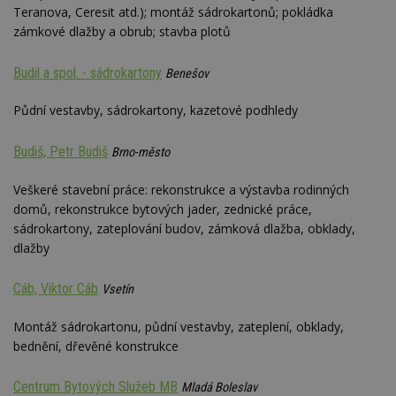
Teranova, Ceresit atd.); montáž sádrokartonů; pokládka
zámkové dlažby a obrub; stavba plotů
Budil a spol. - sádrokartony
Benešov
Půdní vestavby, sádrokartony, kazetové podhledy
Budiš, Petr Budiš
Brno-město
Veškeré stavební práce: rekonstrukce a výstavba rodinných
domů, rekonstrukce bytových jader, zednické práce,
sádrokartony, zateplování budov, zámková dlažba, obklady,
dlažby
Cáb, Viktor Cáb
Vsetín
Montáž sádrokartonu, půdní vestavby, zateplení, obklady,
bednění, dřevěné konstrukce
Centrum Bytových Služeb MB
Mladá Boleslav