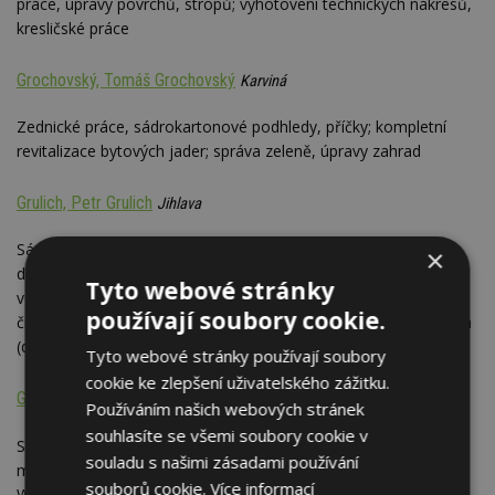
práce, úpravy povrchů, stropů; vyhotovení technických nákresů,
kresličské práce
Grochovský, Tomáš Grochovský
Karviná
Zednické práce, sádrokartonové podhledy, příčky; kompletní
revitalizace bytových jader; správa zeleně, úpravy zahrad
Grulich, Petr Grulich
Jihlava
Sádrokartonářské práce, odpady, voda, topení a služby pro
×
domácnost: instalatérství (opravy a budování kanalizace,
Tyto webové stránky
vodovodních rozvodů a topení), čištění textilií vysokotlakým
používají soubory cookie.
čističem koberců a čalounění (Kärcher), drobné úpravy a údržba
(dům a zahrada)
Tyto webové stránky používají soubory
cookie ke zlepšení uživatelského zážitku.
Grygar, Pavel Grygar
Olomouc
Používáním našich webových stránek
souhlasíte se všemi soubory cookie v
SDK práce - výstavba podkroví, příček, instalačních příček,
souladu s našimi zásadami používání
minerálních stropů a suchých podlah (certifikáty URSA, Rigips,
souborů cookie.
Více informací
Weber, Knauf, dotace Zelená úsporám); výstavba dřevostaveb