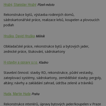
návštěvnících,
strojo
relacích a
Hrubý, Stanislav Hrubý
Plzeň-město
genero
kampaních pro
uživate
analytické
shrom
přehledy webů.
Rekonstrukce bytů, výstavba rodinných domů,
údaje o
na web
sádrokartonářské práce, realizace krbů, koupelen a plovoucích
data m
podlah
odeslá
analýze
třetí s
Hruška, David Hruška
Mělník
test_cookie
14 minut
Tento 
Google LLC
54 sekund
cookie
.doubleclick.net
společ
Obkladačské práce, rekonstrukce bytů a bytových jader,
Double
zednické práce, štukování, sádrokartony
(kterou
společ
Google
zjistila
H-stavby a opravy s.r.o.
Kladno
prohlí
návště
webu 
Stavební činnost: stavby RD, rekonstrukce, půdní vestavby,
soubor
zateplovací systémy, sádrokartony, zemědělské stavby; pergoly,
id
.m6r.eu
2 měsíce 4
Tento 
altány; návrhy a zakládání zahrad, údržba zeleně a trávníků
týdny
cookie
používá
analýz
Huda, Martin Huda
Praha
optima
reklam
kampan
Rekonstrukce interiérů, úpravy bytových jader/koupelen v Praze
Double