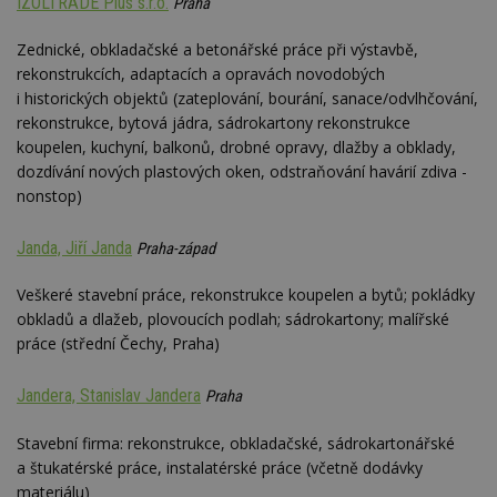
IZOLTRADE Plus s.r.o.
nezobr
Praha
stejné
Zednické, obkladačské a betonářské práce při výstavbě,
CMST
1 den
Shrom
Casale Media
údaje 
Inc.
rekonstrukcích, adaptacích a opravách novodobých
návště
.casalemedia.com
souvise
i historických objektů (zateplování, bourání, sanace/odvlhčování,
návště
rekonstrukce, bytová jádra, sádrokartony rekonstrukce
uživate
webu, 
koupelen, kuchyní, balkonů, drobné opravy, dlažby a obklady,
počet 
dozdívání nových plastových oken, odstraňování havárií zdiva -
průměr
stráve
nonstop)
webu a
stránky
načten
Janda, Jiří Janda
Praha-západ
účele
zobraz
cílený
Veškeré stavební práce, rekonstrukce koupelen a bytů; pokládky
TDCPM
1 rok
Tento 
The Trade Desk
obkladů a dlažeb, plovoucích podlah; sádrokartony; malířské
cookie
Inc.
práce (střední Čechy, Praha)
inform
.adsrvr.org
tom, j
uživate
web, a
Jandera, Stanislav Jandera
Praha
reklam
koncov
mohl v
Stavební firma: rekonstrukce, obkladačské, sádrokartonářské
návště
a štukatérské práce, instalatérské práce (včetně dodávky
uvede
webu.
materiálu)