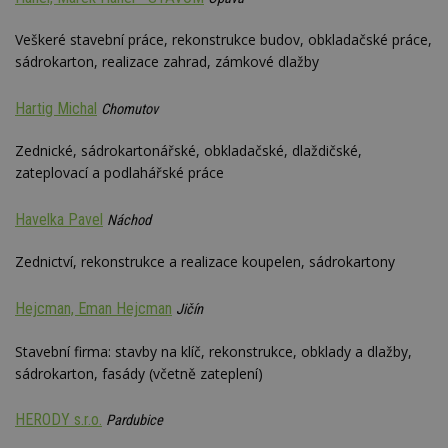
Veškeré stavební práce, rekonstrukce budov, obkladačské práce,
Nezbytně nutné soubory
sádrokarton, realizace zahrad, zámkové dlažby
Výkonové soubory
Soubory cílení
Hartig Michal
Chomutov
Funkční soubory
Nezařazené soubory
Nezbytně nutné soubory cookie umožňují základní
Zednické, sádrokartonářské, obkladačské, dlaždičské,
funkce webových stránek, jako je přihlášení
zateplovací a podlahářské práce
uživatele a správa účtu. Webové stránky nelze bez
nezbytně nutných souborů cookie správně
používat.
Havelka Pavel
Náchod
Provider
/
Název
Vyprší
P
Doména
Zednictví, rekonstrukce a realizace koupelen, sádrokartony
_hjIncludedInPageviewSample
2
T
Hotjar Ltd
minuty
co
www.estav.cz
Hejcman, Eman Hejcman
Jičín
na
ab
Ho
Stavební firma: stavby na klíč, rekonstrukce, obklady a dlažby,
zd
ná
sádrokarton, fasády (včetně zateplení)
z
vz
d
HERODY s.r.o.
Pardubice
l
z