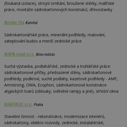
(foukaná izolace), strojní omítání, broušené stěrky, malířské
práce, montáže sádrokartonových konstrukcí, dřevostavby
Amsler Ota
Karviná
Sádrokartonářské práce, minerální podhledy, malování,
zateplování budov a menší zednické práce
ANPA mont s.r.o.
Brno-město
Suchá výstavba, podlahářské, zednické a truhlářské práce:
sádrokartonové příčky, předsazené stěny, sádrokartonové
podhledy, podkroví, suché podlahy, kazetové podhledy - AMF,
Armstrong, OWA, Ecophon, sádrokartonové konstrukce
atypických tvarů (oblouky, světelné rampy a jiné), střešní okna
ARAPAHO s.r.o.
Praha
Stavební činnost - rekonstrukce, modernizace interiérů,
sádrokartony, elektro rozvody, zednické, instalatérské,