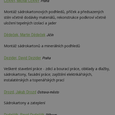
ČERNÝ, Michal ČERNÝ
Praha
Montáž sádrokartonových podhledů, příček a předsazených
stěn včetně dodávky materiálů, rekonstrukce podkroví včetně
uložení tepelných izolací a jader
Dědeček, Martin Dědeček
Jičín
Montáž sádrokartonů a minerálních podhledů
Dezider, David Dezider
Praha
Veškeré stavební práce - zdicí a bourací práce, obklady a dlažby,
sádrokartony, fasádní práce; zajištění elektrikářských,
instalatérských a topenářských prací
Drozd, Jakub Drozd
Ostrava-město
Sádrokartony a zateplení
Dudaščík, Pavel Dudaščík