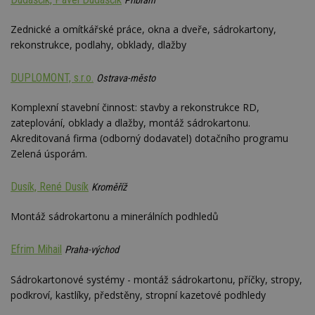
Příbram
Zednické a omítkářské práce, okna a dveře, sádrokartony,
rekonstrukce, podlahy, obklady, dlažby
DUPLOMONT, s.r.o.
Ostrava-město
Komplexní stavební činnost: stavby a rekonstrukce RD,
zateplování, obklady a dlažby, montáž sádrokartonu.
Akreditovaná firma (odborný dodavatel) dotačního programu
Zelená úsporám.
Dusík, René Dusík
Kroměříž
Montáž sádrokartonu a minerálních podhledů
Efrim Mihail
Praha-východ
Sádrokartonové systémy - montáž sádrokartonu, příčky, stropy,
podkroví, kastlíky, předstěny, stropní kazetové podhledy