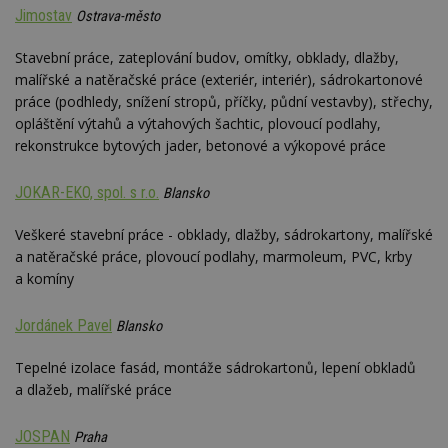
webu.
Jimostav
Ostrava-město
CMPRO
2 měsíce 4
Tyto s
Casale Media
týdny
cookie
Inc.
Stavební práce, zateplování budov, omítky, obklady, dlažby,
spojen
.casalemedia.com
reklam
malířské a natěračské práce (exteriér, interiér), sádrokartonové
sledov
práce (podhledy, snížení stropů, příčky, půdní vestavby), střechy,
produk
které 
opláštění výtahů a výtahových šachtic, plovoucí podlahy,
uživate
rekonstrukce bytových jader, betonové a výkopové práce
JOKAR-EKO, spol. s r.o.
Blansko
Veškeré stavební práce - obklady, dlažby, sádrokartony, malířské
a natěračské práce, plovoucí podlahy, marmoleum, PVC, krby
a komíny
Jordánek Pavel
Blansko
Tepelné izolace fasád, montáže sádrokartonů, lepení obkladů
a dlažeb, malířské práce
JOSPAN
Praha