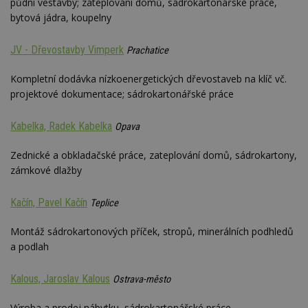
půdní vestavby; zateplování domů, sádrokartonářské práce,
bytová jádra, koupelny
JV - Dřevostavby Vimperk
Prachatice
Kompletní dodávka nízkoenergetických dřevostaveb na klíč vč.
projektové dokumentace; sádrokartonářské práce
Kabelka, Radek Kabelka
Opava
Zednické a obkladačské práce, zateplování domů, sádrokartony,
zámkové dlažby
Kačín, Pavel Kačín
Teplice
Montáž sádrokartonových příček, stropů, minerálních podhledů
a podlah
Kalous, Jaroslav Kalous
Ostrava-město
Výroba a prodej nábytku, sádrokartonářské práce