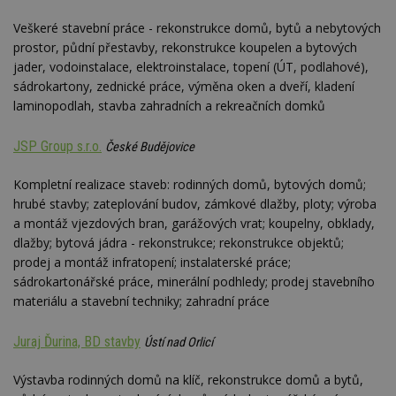
Veškeré stavební práce - rekonstrukce domů, bytů a nebytových
prostor, půdní přestavby, rekonstrukce koupelen a bytových
jader, vodoinstalace, elektroinstalace, topení (ÚT, podlahové),
sádrokartony, zednické práce, výměna oken a dveří, kladení
laminopodlah, stavba zahradních a rekreačních domků
JSP Group s.r.o.
České Budějovice
Kompletní realizace staveb: rodinných domů, bytových domů;
hrubé stavby; zateplování budov, zámkové dlažby, ploty; výroba
a montáž vjezdových bran, garážových vrat; koupelny, obklady,
dlažby; bytová jádra - rekonstrukce; rekonstrukce objektů;
prodej a montáž infratopení; instalaterské práce;
sádrokartonářské práce, minerální podhledy; prodej stavebního
materiálu a stavební techniky; zahradní práce
Juraj Ďurina, BD stavby
Ústí nad Orlicí
Výstavba rodinných domů na klíč, rekonstrukce domů a bytů,