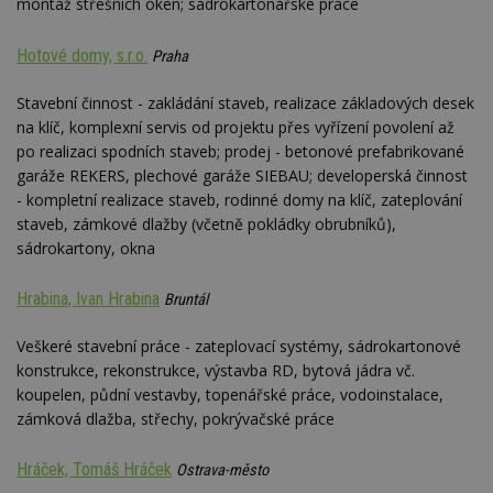
montáž střešních oken; sádrokartonářské práce
__gfp_64b
1 rok
Je
Google LLC
so
.estav.cz
kt
Hotové domy, s.r.o.
Praha
sp
da
c
Stavební činnost - zakládání staveb, realizace základových desek
n
w
na klíč, komplexní servis od projektu přes vyřízení povolení až
po realizaci spodních staveb; prodej - betonové prefabrikované
garáže REKERS, plechové garáže SIEBAU; developerská činnost
- kompletní realizace staveb, rodinné domy na klíč, zateplování
staveb, zámkové dlažby (včetně pokládky obrubníků),
Název
Provider
/
Doména
Vyprší
Provider
/
sádrokartony, okna
Název
Vyprší
Popis
_hjSessionUser_170189
.estav.cz
1 rok
Provider
Doména
Název
/
Vyprší
Popis
tu
.ih.adscale.de
11 měsíců
test
.m6r.eu
59
Pokud víte
Doména
Provider
/
Hrabina, Ivan Hrabina
Bruntál
Název
Vyprší
4 týdny
Popis
minut
něco o tomto
Doména
54
souboru
_gid
1 den
Tento soubor
Google
Gdyn
1 rok
Gemius
sekund
cookie a jeho
cookie nastavuje
CMID
LLC
1 rok
Tyto s
Veškeré stavební práce - zateplovací systémy, sádrokartonové
Casale Media
.hit.gemius.pl
použití, které
Google
.estav.cz
cookie
Inc.
nejsou
konstrukce, rekonstrukce, výstavba RD, bytová jádra vč.
Analytics. Ukládá
spojen
.casalemedia.com
c
.creative-serving.com
specifické pro
1 rok 3
a aktualizuje
reklam
koupelen, půdní vestavby, topenářské práce, vodoinstalace,
konkrétní
týdny
jedinečnou
sledov
web, přidejte
zámková dlažba, střechy, pokrývačské práce
hodnotu pro
produk
své příspěvky.
ui
.toplist.cz
Zavřením
každou
které 
prohlížeče
navštívenou
uživate
mobile
www.estav.cz
2
Slouží k
stránku a slouží k
Hráček, Tomáš Hráček
Ostrava-město
měsíce
zapamatování
cct
.m6r.eu
2 měsíce 4
počítání a
TDID
1 rok
Tento 
The Trade Desk
4 týdny
předvolby
týdny