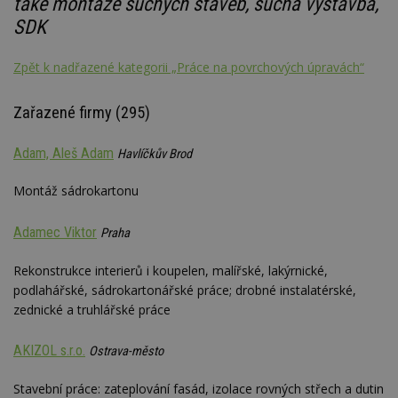
také montáže suchých staveb, suchá výstavba,
SDK
Zpět k nadřazené kategorii „Práce na povrchových úpravách“
Zařazené firmy (295)
Adam, Aleš Adam
Havlíčkův Brod
Montáž sádrokartonu
Adamec Viktor
Praha
Rekonstrukce interierů i koupelen, malířské, lakýrnické,
podlahářské, sádrokartonářské práce; drobné instalatérské,
zednické a truhlářské práce
AKIZOL s.r.o.
Ostrava-město
Stavební práce: zateplování fasád, izolace rovných střech a dutin