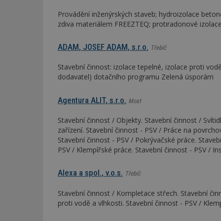
Provádění inženýrských staveb; hydroizolace beto
zdiva materiálem FREEZTEQ; protiradonové izola
ADAM, JOSEF ADAM, s.r.o.
Třebíč
Stavební činnost: izolace tepelné, izolace proti vo
dodavatel) dotačního programu Zelená úsporám
Agentura ALIT, s.r.o.
Most
Stavební činnost / Objekty. Stavební činnost / Svítid
zařízení. Stavební činnost - PSV / Práce na povrch
Stavební činnost - PSV / Pokrývačské práce. Stavební
PSV / Klempířské práce. Stavební činnost - PSV / In
Alexa a spol., v.o.s.
Třebíč
Stavební činnost / Kompletace střech. Stavební činn
proti vodě a vlhkosti. Stavební činnost - PSV / Klem