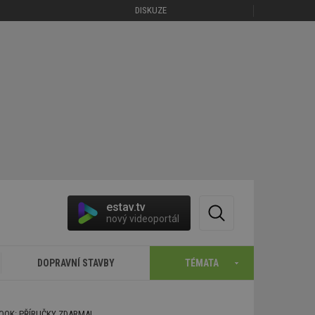
DISKUZE
estav.tv
nový videoportál
DOPRAVNÍ STAVBY
TÉMATA
BOOK: PŘÍRUČKY ZDARMA!