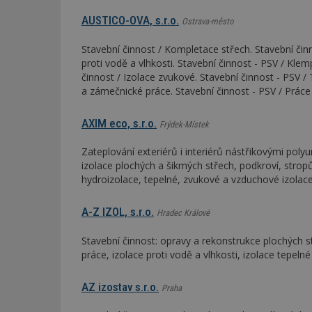
AUSTICO-OVA, s.r.o.
Ostrava-město
_dc_gtm_UA-53599
Stavební činnost / Kompletace střech. Stavební činn
proti vodě a vlhkosti. Stavební činnost - PSV / Klem
činnost / Izolace zvukové. Stavební činnost - PSV /
a zámečnické práce. Stavební činnost - PSV / Prác
id
AXIM eco, s.r.o.
Frýdek-Místek
_hjFirstSeen
Zateplování exteriérů i interiérů nástřikovými pol
izolace plochých a šikmých střech, podkroví, strop
hydroizolace, tepelné, zvukové a vzduchové izolac
_hjAbsoluteSessi
A-Z IZOL, s.r.o.
Hradec Králové
counter
Stavební činnost: opravy a rekonstrukce plochých s
práce, izolace proti vodě a vlhkosti, izolace tepeln
__gfp_64b
AZ izostav s.r.o.
Praha