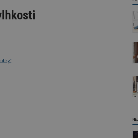
vlhkosti
robky“
NE