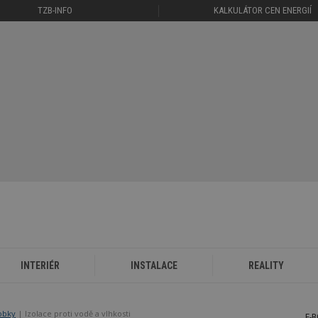
TZB-INFO
KALKULÁTOR CEN ENERGIÍ
INTERIÉR
INSTALACE
REALITY
robky
| Izolace proti vodě a vlhkosti
E-