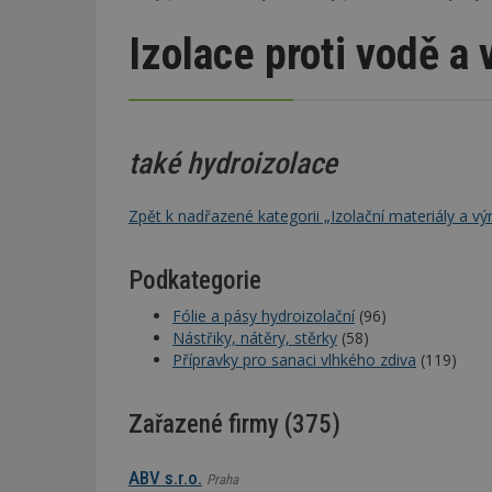
Izolace proti vodě a 
také hydroizolace
Zpět k nadřazené kategorii „Izolační materiály a vý
Podkategorie
Fólie a pásy hydroizolační
(96)
Nástřiky, nátěry, stěrky
(58)
Přípravky pro sanaci vlhkého zdiva
(119)
Zařazené firmy (375)
ABV s.r.o.
Praha