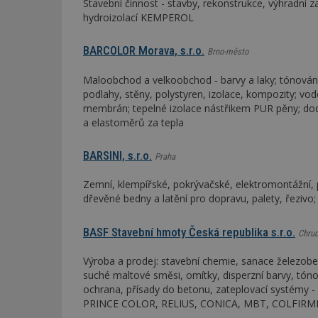
Stavební činnost - stavby, rekonstrukce, výhradní 
hydroizolací KEMPEROL
Název
Provider
Pr
Název
Název
/
D
BARCOLOR Morava, s.r.o.
Brno-město
Název
_hjSessionUser_1
Doména
test
.m
tu
Maloobchod a velkoobchod - barvy a laky; tónování
_gid
CMID
Google
LLC
podlahy, stěny, polystyren, izolace, kompozity; v
Gdyn
mobile
ww
.estav.cz
membrán; tepelné izolace nástřikem PUR pěny; dodá
_ga
TDID
a elastoměrů za tepla
Google
sssp_session
c
.e
LLC
.estav.cz
ui
BARSINI, s.r.o.
Praha
VISITOR_INFO1_LI
cct
Zemní, klempířské, pokrývačské, elektromontážní, p
_hjSession_170189
dřevěné bedny a latění pro dopravu, palety, řezivo;
Gtest
uid
BASF Stavební hmoty Česká republika s.r.o.
Chru
C
Výroba a prodej: stavební chemie, sanace železobet
test_cookie
bm2uu
suché maltové směsi, omítky, disperzní barvy, tón
ochrana, přísady do betonu, zateplovací systémy - 
cct
PRINCE COLOR, RELIUS, CONICA, MBT, COLFIR
id
ibbid