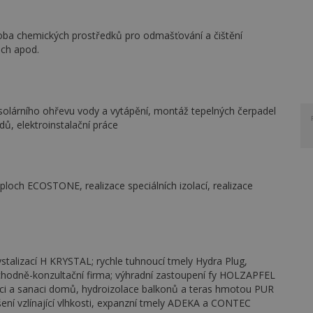
ýroba chemických prostředků pro odmašťování a čištění
och apod.
 solárního ohřevu vody a vytápění, montáž tepelných čerpadel
dů, elektroinstalační práce
och ECOSTONE, realizace speciálních izolací, realizace
talizací H KRYSTAL; rychle tuhnoucí tmely Hydra Plug,
hodně-konzultační firma; výhradní zastoupení fy HOLZAPFEL
aci a sanaci domů, hydroizolace balkonů a teras hmotou PUR
šení vzlínající vlhkosti, expanzní tmely ADEKA a CONTEC