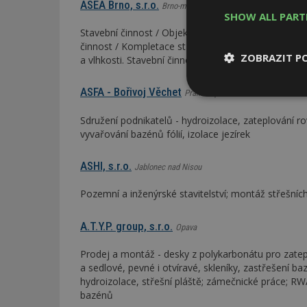
ASEA Brno, s.r.o.
Brno-město
SHOW ALL PAR
Stavební činnost / Objekty. Stavební činnost / Izola
činnost / Kompletace střech. Stavební činnost - PSV
ZOBRAZIT P
a vlhkosti. Stavební činnost - PSV / Klempířské prác
ASFA - Bořivoj Věchet
Praha-západ
Nezbytně
nutné soubor
Sdružení podnikatelů - hydroizolace, zateplování r
vyvařování bazénů fólií, izolace jezírek
ASHI, s.r.o.
Jablonec nad Nisou
Pozemní a inženýrské stavitelství; montáž střešních
Nezbytně nutné s
A.T.Y.P. group, s.r.o.
Opava
Nezbytně nutné soubo
Webové stránky nelz
Prodej a montáž - desky z polykarbonátu pro zatep
a sedlové, pevné i otvíravé, skleníky, zastřešení ba
Název
hydroizolace, střešní pláště; zámečnické práce; R
bazénů
_hjIncludedInPa