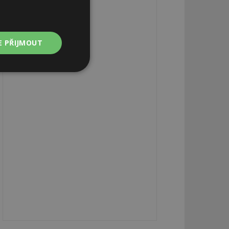
E PŘIJMOUT
Nezařazené
soubory
zařazené soubory
 a správa účtu.
aby informoval
zahrnut do