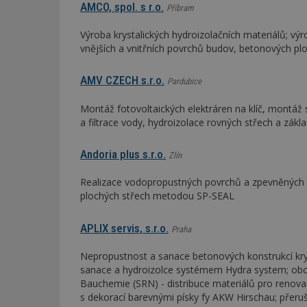
AMCO, spol. s r.o.
Příbram
Výroba krystalických hydroizolačních materiálů; v
vnějších a vnitřních povrchů budov, betonových pl
AMV CZECH s.r.o.
Pardubice
Montáž fotovoltaických elektráren na klíč, montáž
a filtrace vody, hydroizolace rovných střech a zákla
Andoria plus s.r.o.
Zlín
Realizace vodopropustných povrchů a zpevněných pl
plochých střech metodou SP-SEAL
APLIX servis, s.r.o.
Praha
Nepropustnost a sanace betonových konstrukcí krys
sanace a hydroizolce systémem Hydra system; obc
Bauchemie (SRN) - distribuce materiálů pro renov
s dekorací barevnými písky fy AKW Hirschau; přeru