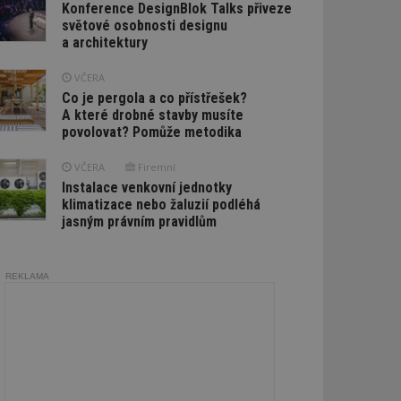
Konference DesignBlok Talks přiveze
světové osobnosti designu
a architektury
VČERA
Co je pergola a co přístřešek?
A které drobné stavby musíte
povolovat? Pomůže metodika
VČERA
Firemní
Instalace venkovní jednotky
klimatizace nebo žaluzií podléhá
jasným právním pravidlům
REKLAMA