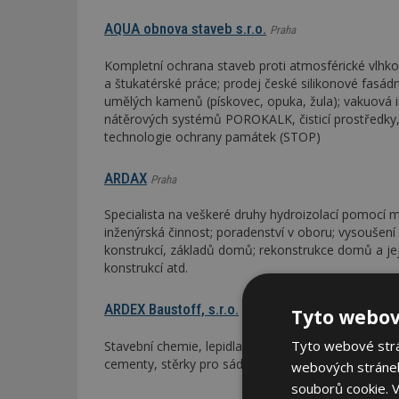
AQUA obnova staveb s.r.o.
Praha
Kompletní ochrana staveb proti atmosférické vlhk
a štukatérské práce; prodej české silikonové fasádn
umělých kamenů (pískovec, opuka, žula); vakuová 
nátěrových systémů POROKALK, čisticí prostředky,
technologie ochrany památek (STOP)
ARDAX
Praha
Specialista na veškeré druhy hydroizolací pomocí m
inženýrská činnost; poradenství v oboru; vysoušen
konstrukcí, základů domů; rekonstrukce domů a je
konstrukcí atd.
ARDEX Baustoff, s.r.o.
Brno-město
Tyto webov
Tyto webové strán
Stavební chemie, lepidla, hydroizolace, spárovadla,
cementy, stěrky pro sádrokartony, dekorativní c
webových stránek
souborů cookie.
V