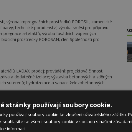
osti; výroba impregnačních prostředků POROSIL; kamenické
í barvy; technické poradenství; výroba směsí pro přípravu
AK
impregnace artefaktů; výroba fasádních vápenných
 biocidní prostředky POROSAN; člen Společnosti pro
ateriálů LADAX; prodej; provádění; projektová činnost;
í zdiva a dodatečné izolace; výstavba betonových a zděných
jich suterénů; hydroizolace a sanace železobetonových
é stránky používají soubory cookie.
ky používají soubory cookie ke zlepšení uživatelského zážitku. P
 sanace betonu, nivelační stěrky, systém Gutjahr, rychlé
ementové podlahy a stěny panDOMO
 souhlasíte se všemi soubory cookie v souladu s našimi zásadami
íce informací