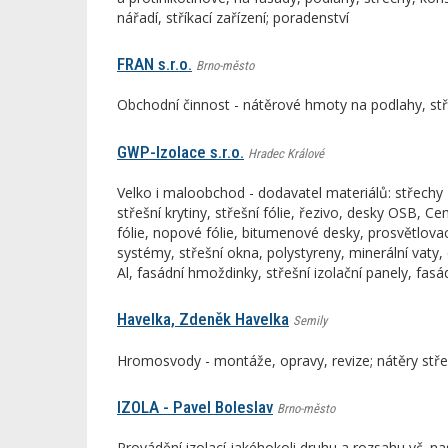
nářadí, stříkací zařízení; poradenství
FRAN s.r.o.
Brno-město
Obchodní činnost - nátěrové hmoty na podlahy, stře
GWP-Izolace s.r.o.
Hradec Králové
Velko i maloobchod - dodavatel materiálů: střechy 
střešní krytiny, střešní fólie, řezivo, desky OSB, Ce
fólie, nopové fólie, bitumenové desky, prosvětlovac
systémy, střešní okna, polystyreny, minerální vaty,
Al, fasádní hmoždinky, střešní izolační panely, fasá
Havelka, Zdeněk Havelka
Semily
Hromosvody - montáže, opravy, revize; nátěry stř
IZOLA - Pavel Boleslav
Brno-město
Provádění izolací jakéhokoli druhu a rozsahu vč. nas