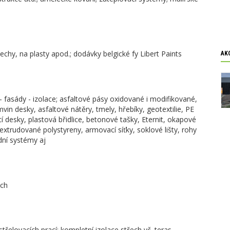
chy, na plasty apod.; dodávky belgické fy Libert Paints
AK
- fasády - izolace; asfaltové pásy oxidované i modifikované,
mvin desky, asfaltové nátěry, tmely, hřebíky, geotextilie, PE
í desky, plastová břidlice, betonové tašky, Eternit, okapové
 extrudované polystyreny, armovací síťky, soklové lišty, rohy
dní systémy aj
ech
třelovacích prací: kompletní izolace střech vč. teras