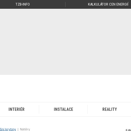
TZB-INFO
KALKULÁTOR CEN ENERGIÍ
INTERIÉR
INSTALACE
REALITY
šní krytiny
| Nátěry
E-