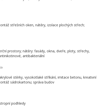
ontáž střešních oken, nátěry, izolace plochých střech;
ční prostory; nátěry: fasády, okna, dveře, ploty, střechy,
ntinikotinové, antibakteriální
ín
krylové stěrky, vysokotlaké stříkání, imitace betonu, kreativní
 montáž sádrokartonu; správa budov
 stropní podhledy