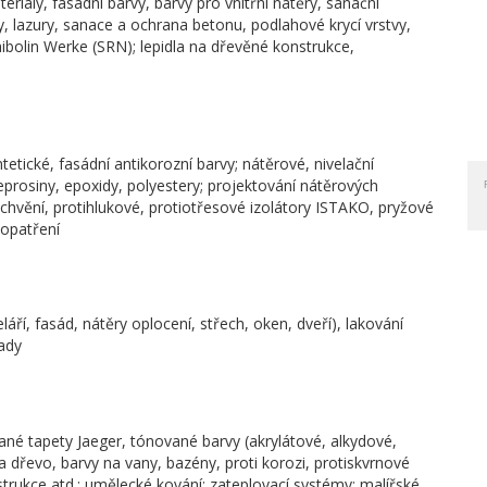
iály, fasádní barvy, barvy pro vnitřní nátěry, sanační
ky, lazury, sanace a ochrana betonu, podlahové krycí vrstvy,
ibolin Werke (SRN); lepidla na dřevěné konstrukce,
tické, fasádní antikorozní barvy; nátěrové, nivelační
 eprosiny, epoxidy, polyestery; projektování nátěrových
 chvění, protihlukové, protiotřesové izolátory ISTAKO, pryžové
 opatření
áří, fasád, nátěry oplocení, střech, oken, dveří), lakování
lady
kané tapety Jaeger, tónované barvy (akrylátové, alkydové,
na dřevo, barvy na vany, bazény, proti korozi, protiskvrnové
strukce atd.; umělecké kování; zateplovací systémy; malířské