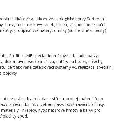
ální silikátové a silikonové ekologické barvy Sortiment:
y, barvy na lehké kovy (zinek, hliník), základní penetrační
 nátěry, protiplísňové nátěry, omítky (suché směsi, pasty)
fa, Profitec, MF speciál: interiérové a fasádní barvy,
y, dekorativní ošetření dřeva, nátěry na beton, střechy,
u; certifikované zateplovací systémy vč. realizace; speciální
a objekty
esařské práce, hydroizolace střech; prodej materiálů pro
okapy, střešní doplňky, větrací pásy, odvětrávací komínky,
cí materiály - hřebíky, nýty; nátěrové hmoty a barvy pro
cí plachty apod.