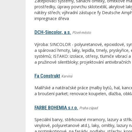
Zateplovací systémy, sanační omítky, omítkové mater
prostředky, úpravy povrchu sklotextilií, akrylové la
nátěry střech; výhradní zástupce fy Deutsche Amph
impregnace dřeva
DCH-Sincolor, a.s.
Plzeň-město
Výroba: SINCOLOR - polyuretanové, epoxidové, synte
a spárovací hmoty, laky, lepidla, tmely, pryskyřice,
systémů; ISTAKO: izolace, otřesy, tlumiče vibrací a
a pružinové silentbloky; projektování antivibračních
Fa Construkt
Karviná
Malířské a natěračské práce (malby bytů, hal, kancel
a broušení parket; renovace koupelen, dlažba, obk
FARBE BOHEMIA s.r.o.
Praha-západ
Speciální barvy, stěrkované mramory, lazury a stří
vinylové, polyuretanové atd.), laky, omítky, lazury 
a protinikotinové, na fasády, podlahy, střechy, kon