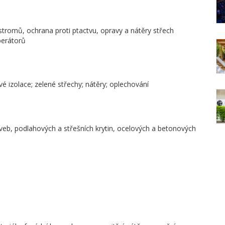
stromů, ochrana proti ptactvu, opravy a nátěry střech
perátorů
é izolace; zelené střechy; nátěry; oplechování
aveb, podlahových a střešních krytin, ocelových a betonových