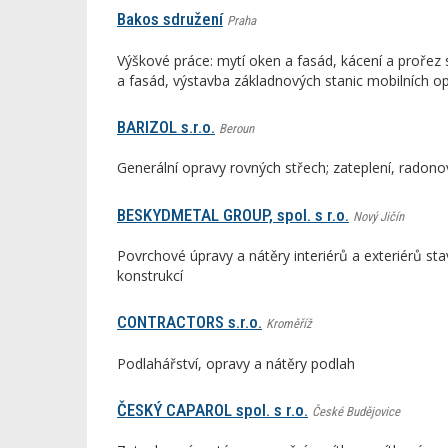
Bakos sdružení
Praha
Výškové práce: mytí oken a fasád, kácení a prořez 
a fasád, výstavba základnových stanic mobilních o
BARIZOL s.r.o.
Beroun
Generální opravy rovných střech; zateplení, radonov
BESKYDMETAL GROUP, spol. s r.o.
Nový Jičín
Povrchové úpravy a nátěry interiérů a exteriérů st
konstrukcí
CONTRACTORS s.r.o.
Kroměříž
Podlahářství, opravy a nátěry podlah
ČESKÝ CAPAROL spol. s r.o.
České Budějovice