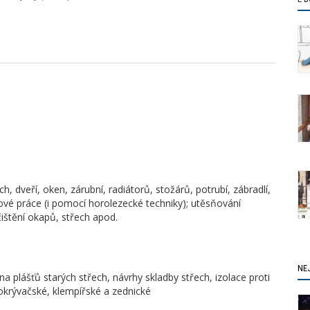
h, dveří, oken, zárubní, radiátorů, stožárů, potrubí, zábradlí,
kové práce (i pomocí horolezecké techniky); utěsňování
ištění okapů, střech apod.
NE
a plášťů starých střech, návrhy skladby střech, izolace proti
pokrývačské, klempířské a zednické