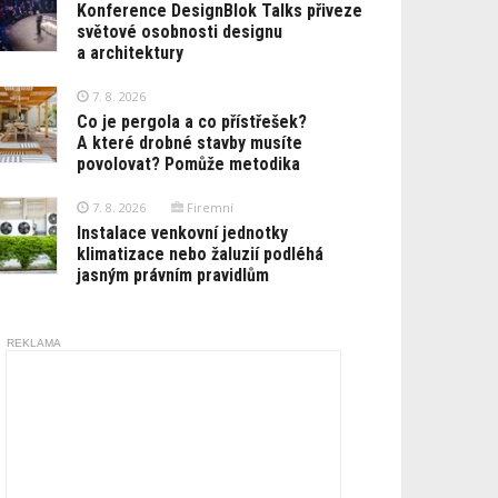
Konference DesignBlok Talks přiveze
světové osobnosti designu
a architektury
7. 8. 2026
Co je pergola a co přístřešek?
A které drobné stavby musíte
povolovat? Pomůže metodika
7. 8. 2026
Firemní
Instalace venkovní jednotky
klimatizace nebo žaluzií podléhá
jasným právním pravidlům
REKLAMA