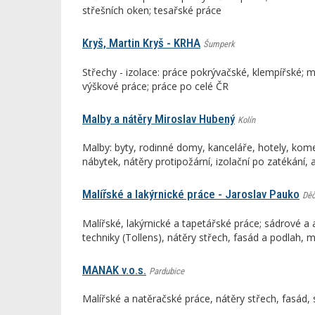
střešních oken; tesařské práce
Kryš, Martin Kryš - KRHA
Šumperk
Střechy - izolace: práce pokrývačské, klempířské; m
výškové práce; práce po celé ČR
Malby a nátěry Miroslav Hubený
Kolín
Malby: byty, rodinné domy, kanceláře, hotely, komer
nábytek, nátěry protipožární, izolační po zatékání, a
Malířské a lakýrnické práce - Jaroslav Pauko
Děč
Malířské, lakýrnické a tapetářské práce; sádrové a a
techniky (Tollens), nátěry střech, fasád a podlah,
MANAK v.o.s.
Pardubice
Malířské a natěračské práce, nátěry střech, fasád,