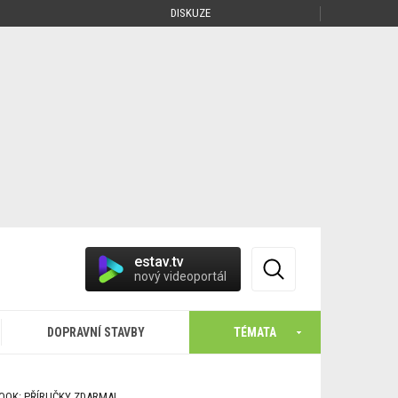
DISKUZE
estav.tv
nový videoportál
DOPRAVNÍ STAVBY
TÉMATA
BOOK: PŘÍRUČKY ZDARMA!