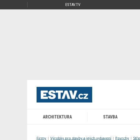
ESTAV.TV
ARCHITEKTURA
STAVBA
Firmy
|
Výrobky pro stavby a jejich vybavení
|
Povrchy
|
Stře