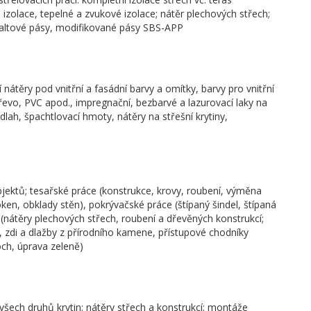
 izolace, tepelné a zvukové izolace; nátěr plechových střech;
asfaltové pásy, modifikované pásy SBS-APP
í nátěry pod vnitřní a fasádní barvy a omítky, barvy pro vnitřní
dřevo, PVC apod., impregnační, bezbarvé a lazurovací laky na
lah, špachtlovací hmoty, nátěry na střešní krytiny,
jektů; tesařské práce (konstrukce, krovy, roubení, výměna
oken, obklady stěn), pokrývačské práce (štípaný šindel, štípaná
e (nátěry plechových střech, roubení a dřevěných konstrukcí;
, zdi a dlažby z přírodního kamene, přístupové chodníky
och, úprava zeleně)
šech druhů krytin; nátěry střech a konstrukcí; montáže