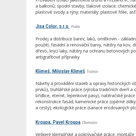
a balkonů; spodní stavby, tlakové izolace; chemické
plastové svody a rýny; materiály: plastové fólie, 
Jisa Color, s.r.o.
Praha
Prodej a distribuce barev, laků, omítkovin - základn
použití, fasádní a renovační barvy, nátěry na kov, 
dřevo, krycí laky, nátěry na ochranu betonových pod
antigrafitové přípravky
Klimeš, Miloslav Klimeš
Trutnov
Návrhy a provádění staveb a opravy historických ob
prvků), truhlářské práce (výroba tradičních dveří a 
břidlice, eternit, lepenkové pásy), natěračské prác
rekonstrukce fasád; kamenické práce (opěrné zídky
a cesty); ekologické práce (sanace erodovaných pl
Kroupa, Pavel Kroupa
Chomutov
Veškeré klempířské a pokrývačské práce; montáže v