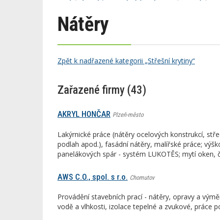
Nátěry
Zpět k nadřazené kategorii „Střešní krytiny“
Zařazené firmy (43)
AKRYL HONČAR
Plzeň-město
Lakýrnické práce (nátěry ocelových konstrukcí, střec
podlah apod.), fasádní nátěry, malířské práce; výš
panelákových spár - systém LUKOTĚS; mytí oken, č
AWS C.O., spol. s r.o.
Chomutov
Provádění stavebních prací - nátěry, opravy a výměn
vodě a vlhkosti, izolace tepelné a zvukové, práce 