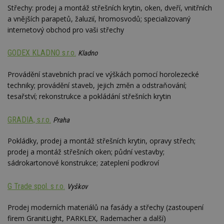
návštěvnících,
strojo
Střechy: prodej a montáž střešních krytin, oken, dveří, vnitřních
relacích a
genero
kampaních pro
uživate
a vnějších parapetů, žaluzií, hromosvodů; specializovaný
analytické
shrom
internetový obchod pro vaši střechy
přehledy webů.
údaje o
na web
data m
GODEX KLADNO s.r.o.
odeslá
Kladno
analýze
třetí s
Provádění stavebních prací ve výškách pomocí horolezecké
test_cookie
14 minut
Tento 
Google LLC
techniky; provádění staveb, jejich změn a odstraňování;
54 sekund
cookie
.doubleclick.net
společ
tesařství; rekonstrukce a pokládání střešních krytin
Double
(kterou
společ
GRADIA, s.r.o.
Praha
Google
zjistila
prohlí
Pokládky, prodej a montáž střešních krytin, opravy střech;
návště
prodej a montáž střešních oken; půdní vestavby;
webu 
soubor
sádrokartonové konstrukce; zateplení podkroví
id
.m6r.eu
2 měsíce 4
Tento 
týdny
cookie
G Trade spol. s r.o.
Vyškov
používá
analýz
optima
Prodej moderních materiálů na fasády a střechy (zastoupení
reklam
kampan
firem GranitLight, PARKLEX, Rademacher a další)
Double