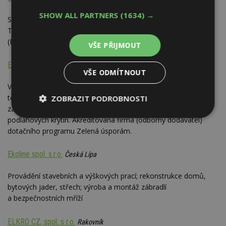
SHOW ALL PARTNERS
(1634) →
Stavební a obchodní činnost - povrchy fasád (BLUMIT,
TERRANOVA, DÜFA) vč. zateplovacích systémů, střešní pláště
(BRAMAC, IMPERBEL), půdní vestavby, sádrokarton
VŠE PŘIJMOUT
EKISYS, spol. s r.o.
Jindřichův Hradec
VŠE ODMÍTNOUT
Vodotěsné izolace (PVC fólie, stěrkové izolace, asfaltové pásy);
tepelné izolace, zvukové izolace, sádrokartony, podhledy,
ZOBRAZIT PODROBNOSTI
zateplení fasád, pokrývačství, lehké střešní krytiny, pokládání
Nezbytně
Výkonové
Soubory
podlahových krytin. Akreditovaná firma (odborný dodavatel)
nutné
soubory
cílení
dotačního programu Zelená úsporám.
soubory
Ekoline spol. s.r.o.
Česká Lípa
Funkční soubory
Nezařazené
Provádění stavebních a výškových prací; rekonstrukce domů,
soubory
bytových jader, střech; výroba a montáž zábradlí
a bezpečnostních mříží
ELKRO CZ, spol. s r.o.
Rakovník