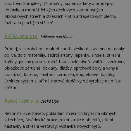
sportovní komplexy, tělocvičny, supermarkety a prodejny);
dodávka a montáž lehkých ocelových samonosných
obloukových střech a střešních krytin a trapézových plechů
(náhrada plochých střech)
ASTRA, spol. s r.o.
Jablonec nad Nisou
Prodej, velkoobchod, maloobchod - veškeré stavební materiály:
pojiva, zdicí materiály, sádrokartony, lepenky, šindele, střešní
krytiny, plechy (pozink, měď, titanzinek); dveře vnitřní i venkovní,
obložkové zárubně, obklady, dlažby, sprchové boxy a vany (i
masážní), baterie, sanitární keramika, koupelnové doplňky,
Schlüter systems; přímé traťové dodávky od výrobce na místo
určení
Aulický invest s.r.o.
Česká Lípa
Rekonstrukce staveb, pokládání střešních krytin na šikmých
střechách, fasádnické práce, rekonstrukce objektů, půdní
nástavby a střešní vestavby, výstavba nových bytů.