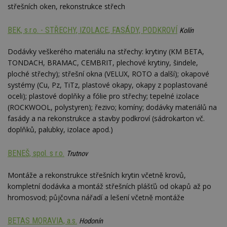
střešních oken, rekonstrukce střech
BEK, s.r.o. - STŘECHY, IZOLACE, FASÁDY, PODKROVÍ
Kolín
Dodávky veškerého materiálu na střechy: krytiny (KM BETA,
TONDACH, BRAMAC, CEMBRIT, plechové krytiny, šindele,
ploché střechy); střešní okna (VELUX, ROTO a další); okapové
systémy (Cu, Pz, TiTz, plastové okapy, okapy z poplastované
oceli); plastové doplňky a fólie pro střechy; tepelné izolace
(ROCKWOOL, polystyren); řezivo; komíny; dodávky materiálů na
fasády a na rekonstrukce a stavby podkroví (sádrokarton vč.
doplňků, palubky, izolace apod.)
BENEŠ, spol. s r.o.
Trutnov
Montáže a rekonstrukce střešních krytin včetně krovů,
kompletní dodávka a montáž střešních plášťů od okapů až po
hromosvod; půjčovna nářadí a lešení včetně montáže
BETAS MORAVIA, a.s.
Hodonín