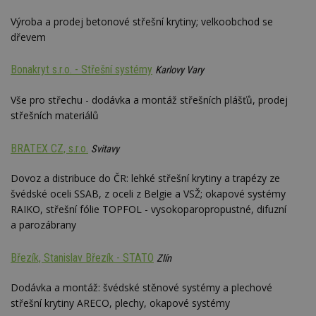
Výroba a prodej betonové střešní krytiny; velkoobchod se
dřevem
Bonakryt s.r.o. - Střešní systémy
Karlovy Vary
Vše pro střechu - dodávka a montáž střešních plášťů, prodej
střešních materiálů
BRATEX CZ, s.r.o.
Svitavy
Dovoz a distribuce do ČR: lehké střešní krytiny a trapézy ze
švédské oceli SSAB, z oceli z Belgie a VSŽ; okapové systémy
RAIKO, střešní fólie TOPFOL - vysokoparopropustné, difuzní
a parozábrany
Březík, Stanislav Březík - STATO
Zlín
Dodávka a montáž: švédské stěnové systémy a plechové
střešní krytiny ARECO, plechy, okapové systémy