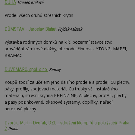
DUHA
Hradec Králové
Prodej všech druhů střešních krytin
DŮMSTAV - Jaroslav Blahut
Frýdek-Místek
Výstavba rodinných domků na klíč; pozemní stavitelství;
provádění zámkové dlažby; obchodní činnost - YTONG, MAPEI,
BRAMAC
DUVEMARO, spol. s r.o.
Semily
Koupě zboží za účelem jeho dalšího prodeje a prodej: Cu plechy,
pásy, profily, spojovací materiál, Cu trubky vč. instalačního
materiálu, střešní krytina RHEINZINK, Al plechy, profAL, plechy
a pásy pozinkované, okapové systémy, doplňky, nářadí,
nerezové plechy
Dvořák, Martin Dvořák, DZL - sdružení klempířů a pokrývačů Praha
2
Praha