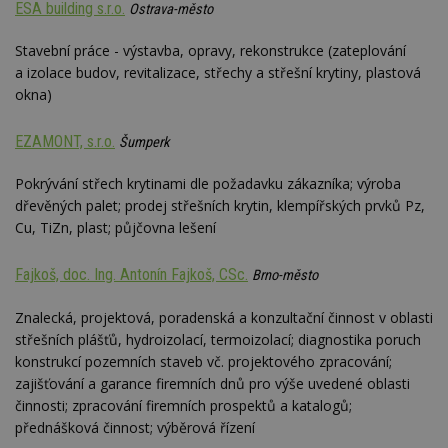
ESA building s.r.o.
st
Ostrava-město
w
Stavební práce - výstavba, opravy, rekonstrukce (zateplování
_dc_gtm_UA-53599847-1
.estav.cz
53
T
sekund
co
a izolace budov, revitalizace, střechy a střešní krytiny, plastová
př
w
okna)
po
S
Go
EZAMONT, s.r.o.
Šumperk
da
kó
Po
Pokrývání střech krytinami dle požadavku zákazníka; výroba
lz
z
dřevěných palet; prodej střešních krytin, klempířských prvků Pz,
nu
Cu, TiZn, plast; půjčovna lešení
be
sk
f
Fajkoš, doc. Ing. Antonín Fajkoš, CSc.
s
Brno-město
ná
je
Znalecká, projektová, poradenská a konzultační činnost v oblasti
kt
id
střešních plášťů, hydroizolací, termoizolací; diagnostika poruch
p
ú
konstrukcí pozemních staveb vč. projektového zpracování;
An
zajišťování a garance firemních dnů pro výše uvedené oblasti
id
www.estav.cz
1 rok
T
činnosti; zpracování firemních prospektů a katalogů;
co
přednášková činnost; výběrová řízení
po
vy