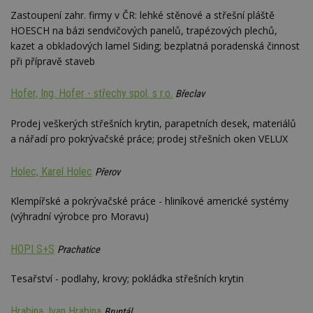
nezobr
stejné
Zastoupení zahr. firmy v ČR: lehké stěnové a střešní pláště
HOESCH na bázi sendvičových panelů, trapézových plechů,
CMST
1 den
Shrom
Casale Media
údaje 
Inc.
kazet a obkladových lamel Siding; bezplatná poradenská činnost
návště
.casalemedia.com
při přípravě staveb
souvise
návště
uživate
webu, 
Hofer, Ing. Hofer - střechy spol. s r.o.
Břeclav
počet 
průměr
stráve
Prodej veškerých střešních krytin, parapetních desek, materiálů
webu a
a nářadí pro pokrývačské práce; prodej střešních oken VELUX
stránky
načten
účele
zobraz
Holec, Karel Holec
Přerov
cílený
TDCPM
1 rok
Tento 
The Trade Desk
Klempířské a pokrývačské práce - hliníkové americké systémy
cookie
Inc.
(výhradní výrobce pro Moravu)
inform
.adsrvr.org
tom, j
uživate
web, a
HOPI S+S
Prachatice
reklam
koncov
mohl v
Tesařství - podlahy, krovy; pokládka střešních krytin
návště
uvede
webu.
Hrabina, Ivan Hrabina
Bruntál