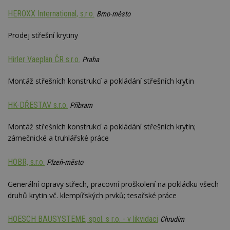
optima
releva
HEROXX International, s.r.o.
Brno-město
rekla
shrom
údajů 
Prodej střešní krytiny
návště
více w
stránek
výměnu
Hirler Vaeplan ČR s.r.o.
Praha
návště
obvykl
poskyt
Montáž střešních konstrukcí a pokládání střešních krytin
centr
výměn
třetích
HK-DŘESTAV s.r.o.
Příbram
tuuid_lu
.bidswitch.net
1 rok
Obsah
jedine
Montáž střešních konstrukcí a pokládání střešních krytin;
návště
zámečnické a truhlářské práce
které 
Bidswi
sledov
návště
HOBR, s.r.o.
Plzeň-město
více w
umožň
Bidswi
Generální opravy střech, pracovní proškolení na pokládku všech
optima
druhů krytin vč. klempířských prvků; tesařské práce
releva
reklamy
aby se
návště
HOESCH BAUSYSTEME, spol. s r.o. - v likvidaci
Chrudim
několik