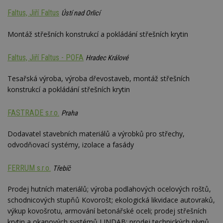
se
Faltus, Jiří Faltus
Ústí nad Orlicí
_hjFirstSeen
29
S
Hotjar Ltd
minut
je
.estav.cz
54
ab
Montáž střešních konstrukcí a pokládání střešních krytin
sekund
sl
ce
pr
Faltus, Jiří Faltus - POFA
Hradec Králové
po
N
ž
Tesařská výroba, výroba dřevostaveb, montáž střešních
id
konstrukcí a pokládání střešních krytin
i
_hjAbsoluteSessionInProgress
29
S
Hotjar Ltd
minut
je
.estav.cz
FASTRADE s.r.o.
Praha
54
ab
sekund
sl
ce
Dodavatel stavebních materiálů a výrobků pro střechy,
pr
odvodňovací systémy, izolace a fasády
po
N
ž
id
FERRUM s.r.o.
Třebíč
i
counter
www.estav.cz
29
T
Prodej hutních materiálů; výroba podlahových ocelových roštů,
minut
co
schodnicových stupňů Kovorošt; ekologická likvidace autovraků,
53
po
sekund
vy
výkup kovošrotu, armování betonářské oceli; prodej střešních
se
krytin a okapových systémů LINDAB; prodej technických plynů