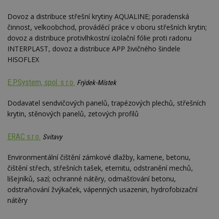
Dovoz a distribuce střešní krytiny AQUALINE; poradenská
činnost, velkoobchod, prováděcí práce v oboru střešních krytin;
Nezbytně nutné soubory
dovoz a distribuce protivlhkostní izolační fólie proti radonu
Výkonové soubory
Soubory cílení
INTERPLAST, dovoz a distribuce APP živičného šindele
Funkční soubory
Nezařazené soubory
HISOFLEX
Nezbytně nutné soubory cookie umožňují základní
funkce webových stránek, jako je přihlášení
E.P.System, spol. s r.o.
Frýdek-Místek
uživatele a správa účtu. Webové stránky nelze bez
nezbytně nutných souborů cookie správně
Dodavatel sendvičových panelů, trapézových plechů, střešních
používat.
krytin, stěnových panelů, zetových profilů
Provider
/
Název
Vyprší
P
Doména
ERAC s.r.o.
Svitavy
_hjIncludedInPageviewSample
2
T
Hotjar Ltd
minuty
co
www.estav.cz
na
Environmentální čištění zámkové dlažby, kamene, betonu,
ab
čištění střech, střešních tašek, eternitu, odstranění mechů,
Ho
zd
lišejníků, sazí; ochranné nátěry, odmašťování betonu,
ná
z
odstraňování žvýkaček, vápenných usazenin, hydrofobizační
vz
nátěry
d
l
z