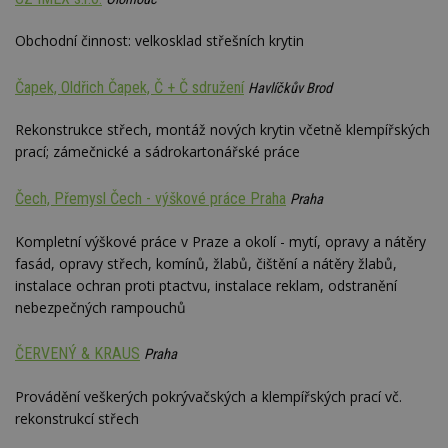
Obchodní činnost: velkosklad střešních krytin
Čapek, Oldřich Čapek, Č + Č sdružení
Havlíčkův Brod
Rekonstrukce střech, montáž nových krytin včetně klempířských
prací; zámečnické a sádrokartonářské práce
Čech, Přemysl Čech - výškové práce Praha
Praha
Kompletní výškové práce v Praze a okolí - mytí, opravy a nátěry
fasád, opravy střech, komínů, žlabů, čištění a nátěry žlabů,
instalace ochran proti ptactvu, instalace reklam, odstranění
nebezpečných rampouchů
ČERVENÝ & KRAUS
Praha
Provádění veškerých pokrývačských a klempířských prací vč.
rekonstrukcí střech