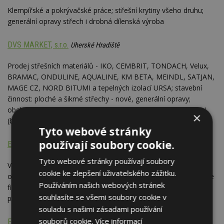
Klempířské a pokrývačské práce; střešní krytiny všeho druhu;
generální opravy střech i drobná dílenská výroba
DVS MARKET, s.r.o.
Uherské Hradiště
Prodej střešních materiálů - IKO, CEMBRIT, TONDACH, Velux,
BRAMAC, ONDULINE, AQUALINE, KM BETA, MEINDL, SATJAN,
MAGE CZ, NORD BITUMI a tepelných izolací URSA; stavební
činnost: ploché a šikmé střechy - nové, generální opravy;
obchodní činnost - zastoupení fy IKO SALES INTERNATIONAL
×
(bitumenové střešní krytiny)
Tyto webové stránky
používají soubory cookie.
E CZ - střešní a fasádní systémy, spol. s r.o.
Praha
Tyto webové stránky používají soubory
Výhradní dovozce vláknocementové střešní krytiny a fasádních
cookie ke zlepšení uživatelského zážitku.
obkladů z produkce firem ETERNIT A.G. (SRN) a přírodní břidlice
Používáním našich webových stránek
firmy EUROSCHIEFER GALICIA S.L. (Španělsko) vč. technického
souhlasíte se všemi soubory cookie v
poradenství a montáže
souladu s našimi zásadami používání
souborů cookie.
Více informací
EDILIZIO, spol. s r.o.
Nymburk