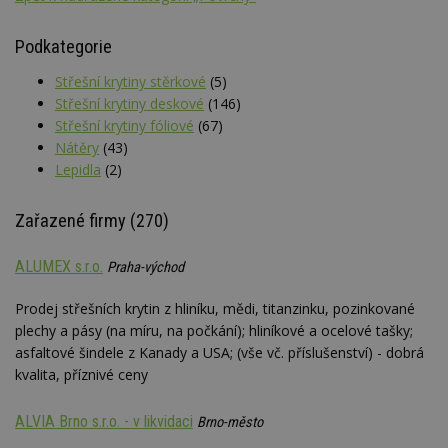
Podkategorie
Střešní krytiny stěrkové
(5)
Střešní krytiny deskové
(146)
Střešní krytiny fóliové
(67)
Nátěry
(43)
Lepidla
(2)
Zařazené firmy (270)
ALUMEX s.r.o.
Praha-východ
Prodej střešních krytin z hliníku, mědi, titanzinku, pozinkované
plechy a pásy (na míru, na počkání); hliníkové a ocelové tašky;
asfaltové šindele z Kanady a USA; (vše vč. příslušenství) - dobrá
kvalita, příznivé ceny
ALVIA Brno s.r.o. - v likvidaci
Brno-město