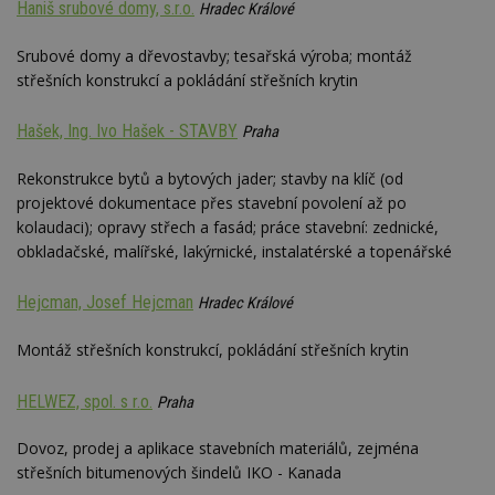
Haniš srubové domy, s.r.o.
Hradec Králové
webu
relevan
Srubové domy a dřevostavby; tesařská výroba; montáž
tuuid_lu
.creative-
1 rok 3
Obsah
serving.com
týdny
jedine
střešních konstrukcí a pokládání střešních krytin
návště
které 
Bidswi
Hašek, Ing. Ivo Hašek - STAVBY
Praha
sledov
návště
více w
Rekonstrukce bytů a bytových jader; stavby na klíč (od
umožň
Bidswi
projektové dokumentace přes stavební povolení až po
optima
kolaudaci); opravy střech a fasád; práce stavební: zednické,
releva
reklamy
obkladačské, malířské, lakýrnické, instalatérské a topenářské
aby se
návště
několik
Hejcman, Josef Hejcman
Hradec Králové
nezobr
stejné
Montáž střešních konstrukcí, pokládání střešních krytin
uu
11 měsíců
Slouží 
Ströer Core
4 týdny
reklam 
GmbH & Co. KG
pohybů
.adscale.de
HELWEZ, spol. s r.o.
Praha
napříč
stránk
Dovoz, prodej a aplikace stavebních materiálů, zejména
uuid
1 rok
Tento 
MediaMath Inc.
cookie
.mathtag.com
střešních bitumenových šindelů IKO - Kanada
použív