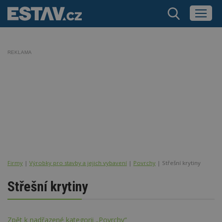
REKLAMA
Firmy
|
Výrobky pro stavby a jejich vybavení
|
Povrchy
| Střešní krytiny
Střešní krytiny
Zpět k nadřazené kategorii „Povrchy“