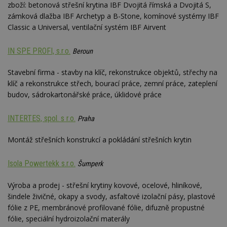
zboží: betonová střešní krytina IBF Dvojitá římská a Dvojitá S,
zámková dlažba IBF Archetyp a B-Stone, komínové systémy IBF
Classic a Universal, ventilační systém IBF Airvent
IN SPE PROFI, s.r.o.
Beroun
Stavební firma - stavby na klíč, rekonstrukce objektů, střechy na
klíč a rekonstrukce střech, bourací práce, zemní práce, zateplení
budov, sádrokartonářské práce, úklidové práce
INTERTES, spol. s r.o.
Praha
Montáž střešních konstrukcí a pokládání střešních krytin
Isola Powertekk s.r.o.
Šumperk
Výroba a prodej - střešní krytiny kovové, ocelové, hliníkové,
šindele živičné, okapy a svody, asfaltové izolační pásy, plastové
fólie z PE, membránové profilované fólie, difuzně propustné
fólie, speciální hydroizolační materály