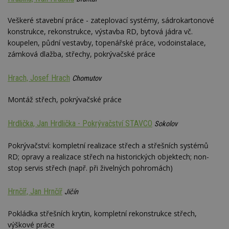
YSC
Zavřením
Tento 
Google LLC
prohlížeče
cookie
.youtube.com
Veškeré stavební práce - zateplovací systémy, sádrokartonové
YouTu
konstrukce, rekonstrukce, výstavba RD, bytová jádra vč.
sledov
zobraz
koupelen, půdní vestavby, topenářské práce, vodoinstalace,
vložen
zámková dlažba, střechy, pokrývačské práce
CMPS
2 měsíce 4
Tyto s
Casale Media
týdny
cookie
Inc.
spojen
.casalemedia.com
Hrach, Josef Hrach
Chomutov
reklam
sledov
produk
Montáž střech, pokrývačské práce
které 
uživate
Hrdlička, Jan Hrdlička - Pokrývačství STAVCO
Sokolov
IDE
2 roky
Tento 
Google LLC
cookie
.doubleclick.net
společ
Pokrývačství: kompletní realizace střech a střešních systémů
Double
provád
RD; opravy a realizace střech na historických objektech; non-
inform
stop servis střech (např. při živelných pohromách)
tom, j
uživate
webové
a jakou
Hrnčíř, Jan Hrnčíř
Jičín
reklam
koncov
mohl v
Pokládka střešních krytin, kompletní rekonstrukce střech,
návště
výškové práce
uvede