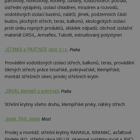
parovody, horkovody, kotelny, turbíny, vzduchotech. potrubí,
ústřední vytápění), izolací chladíren, mrazíren a rozvodů,
vodotěsných izolací bazénů, nádrží, jímek, podzemních částí
budov, plochých střech, teras, balkonů, ekologických izolací
proti úniku ropných produktů, skládek odpadů; obchod: izolační
materiál ORSIL, Armaflex, Tubolit, extrudovaný polystyren
JETMAR a PARTNER, spol. s r.o.
Praha
Provádění vodotěsných izolací střech, balkonů, teras, provádění
šikmých střech; práce tesařské, pokrývačské, klempířské;
montáž střešních oken; prodej střešních krytin
JIRKAL klempíři a pokrývači
Praha
Střešní krytiny všeho druhu, klempířské prvky, nátěry střech
Junek, Petr Junek
Most
Prodej a montáž: střešní krytiny RANNILA, BRAMAC, asfaltové
šindele IKO, střešní okna VELUX, okapové systémy (ocel + PVC),