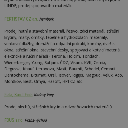
__gfp_64b
1 rok
Je
Google LLC
LINDE; prodej spojovacího materiálu
so
.estav.cz
kt
sp
FERTISTAV CZ a.s.
Nymburk
da
c
n
Prodej: hutní a stavební materiál, řezivo, zdicí materiál, střešní
w
krytiny, malty, omítky, tepelné a hydroizolační materiály,
venkovní dlažby, drenážní a odpadní potrubí, komíny, dveře,
okna, střešní okna, stavební desky, spojovací a kotvicí materiál,
elektrické a ruční nářadí - Ferona, Holcim, Tondach,
Název
Provider
/
Doména
Vyprší
Wienerberger, Ytong, Satjam, ČDZ, Vikam, KVK, Cemix,
Provider
/
Název
Vyprší
Popis
_hjSessionUser_170189
.estav.cz
1 rok
Provider
Doména
Degussa, Knauf, terranova, Maxit, Baumit, Schedel, Cembrit,
Název
/
Vyprší
Popis
tu
.ih.adscale.de
11 měsíců
Dehtochema, Bitumat, Orsil, Isover, Rigips, Magbud, Velux, Aco,
test
.m6r.eu
59
Pokud víte
Doména
Provider
/
Název
Vyprší
4 týdny
Popis
minut
něco o tomto
Doména
Montkov, Best, Omya, Hasoft, HPI-CZ atd.
54
souboru
_gid
1 den
Tento soubor
Google
Gdyn
1 rok
Gemius
sekund
cookie a jeho
cookie nastavuje
CMID
LLC
1 rok
Tyto s
Casale Media
.hit.gemius.pl
použití, které
Google
.estav.cz
cookie
Inc.
Fiala, Karel Fiala
Karlovy Vary
nejsou
Analytics. Ukládá
spojen
.casalemedia.com
c
.creative-serving.com
specifické pro
1 rok 3
a aktualizuje
reklam
konkrétní
týdny
jedinečnou
sledov
Prodej plechů, střešních krytin a odvodňovacích materiálů
web, přidejte
hodnotu pro
produk
své příspěvky.
ui
.toplist.cz
Zavřením
každou
které 
prohlížeče
navštívenou
uživate
mobile
www.estav.cz
2
Slouží k
FOUS s.r.o.
Praha-východ
stránku a slouží k
měsíce
zapamatování
cct
.m6r.eu
2 měsíce 4
počítání a
TDID
1 rok
Tento 
The Trade Desk
4 týdny
předvolby
týdny