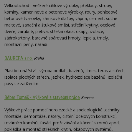
Velkoobchod - veškeré cihlové výrobky, překlady, stropy,
komíny, kameninové a betonové výrobky, roury, pohledové
betonové tvarovky, zámkové dlažby, vápna, cement, suché
maltové, sanační a štukové směsi, střešní krytiny, ocelové
dveře, zárubně, pletiva, střešní okna, okapy, izolace,
sádrokartony, barevné spárovací hmoty, lepidla, tmely,
montážní pěny, nářadí
BAUREPA s.r.o.
Praha
Plastbetonářství - výroba podlah, bazénů, jímek, teras a střech;
izolace plochých střech, jezírek, hydroizolace bazénů, izolační
pásy se zatížením
Bébar Tomáš - Výškové a stavební práce
Karviná
Výškové práce pomocí horolezecké a speleologické techniky:
montáže, demontáže, nátěry, čištění ocelových konstrukcí,
továrních komínů, fasád, prořezávání a kácení stromů apod.;
pokládka a montáž střešních krytin, okapových systémů,