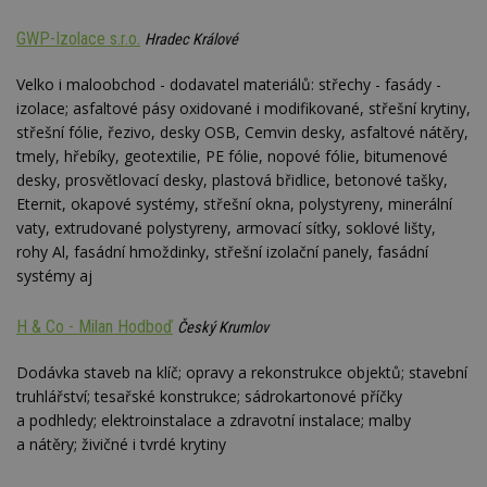
Google
Suite
GWP-Izolace s.r.o.
Hradec Králové
tuuid
.bidswitch.net
1 rok
Tento 
cookie
Velko i maloobchod - dodavatel materiálů: střechy - fasády -
hlavně
bidswit
izolace; asfaltové pásy oxidované i modifikované, střešní krytiny,
aby by
střešní fólie, řezivo, desky OSB, Cemvin desky, asfaltové nátěry,
reklam
pro ná
tmely, hřebíky, geotextilie, PE fólie, nopové fólie, bitumenové
webu
relevan
desky, prosvětlovací desky, plastová břidlice, betonové tašky,
Eternit, okapové systémy, střešní okna, polystyreny, minerální
sid
.seznam.cz
4 týdny 2
Toto j
dny
běžný 
vaty, extrudované polystyreny, armovací síťky, soklové lišty,
soubor
rohy Al, fasádní hmoždinky, střešní izolační panely, fasádní
ale po
naleze
systémy aj
soubor
relace
pravd
H & Co - Milan Hodboď
Český Krumlov
použit 
správu
relace.
Dodávka staveb na klíč; opravy a rekonstrukce objektů; stavební
tuuid
.creative-
1 rok 3
Tento 
truhlářství; tesařské konstrukce; sádrokartonové příčky
serving.com
týdny
cookie
a podhledy; elektroinstalace a zdravotní instalace; malby
hlavně
bidswit
a nátěry; živičné i tvrdé krytiny
aby by
reklam
pro ná