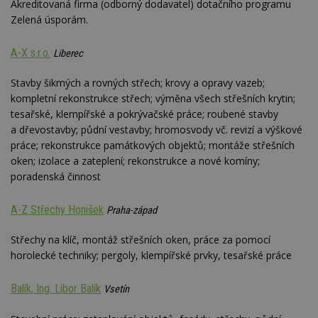
Akreditovaná firma (odborný dodavatel) dotačního programu
Zelená úsporám.
A-X s.r.o.
Liberec
Stavby šikmých a rovných střech; krovy a opravy vazeb;
kompletní rekonstrukce střech; výměna všech střešních krytin;
tesařské, klempířské a pokrývačské práce; roubené stavby
a dřevostavby; půdní vestavby; hromosvody vč. revizí a výškové
práce; rekonstrukce památkových objektů; montáže střešních
oken; izolace a zateplení; rekonstrukce a nové komíny;
poradenská činnost
A-Z Střechy Honišek
Praha-západ
Střechy na klíč, montáž střešních oken, práce za pomocí
horolecké techniky; pergoly, klempířské prvky, tesařské práce
Balík, Ing. Libor Balík
Vsetín