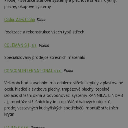
Prodej - švédské stěnové systémy a plechové střešní krytiny,
plechy, okapové systémy
Cícha, Aleš Cícha
Tábor
Realizace a rekonstrukce všech typů střech
COLEMAN S.I., a.s.
Vsetín
Specializovaný prodejce střešních materiálů
CONCOM INTERNATIONAL s.r.o.
Praha
Velkoobchod stavebním materiálem: střešní krytiny z plastované
oceli, hladké a svitkové plechy, trapézové plechy, tepelné
izolace; střešní okna a odvodňovací systémy RANNILA, LINDAB
aj.; montáže střešních krytin a opláštění halových objektů;
prodej vestavných kuchyňských spotřebičů; montáž střešních
krytin
CZ IMEX s.r.o.
Olomouc