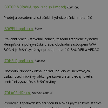
ISOTOP MORAVIA, spol. s r.o. (v likvidaci)
Olomouc
Prodej a poradenství střešních hydroizolačních materiálů
ISOWELL spol. s r.o.
Most
Stavební práce - stavební izolace, fasádní zateplené systémy,
klempířské a pokrývačské práce, obchodní zastoupení AWA
BONN (střešní systémy); prodej materiálů BAUDER a VEDAC
IZOHELP, spol. s r.o.
Liberec
Obchodní činnost - okna, nářadí, bojlery vč. nerezových,
vzduchotechnické výrobky, garážová vrata, plechy, dveře,
centrální vysavače, střešní krytiny
IZOLACE HK s.r.o.
Hradec Králové
Provádění tepelných izolací potrubí a těles (výměníkové stanice,