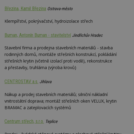
Březina, Kamil Březina
Ostrava-město
Klempířství, pokrývačství, hydroizolace střech
Buman, Antonín Buman - stavitelství
Jindřichův Hradec
Stavební firma a prodejna stavebních materiálů - stavba
rodinných domů, montáže střešních konstrukcí, pokládání
střešních krytin (včetně izolací proti vodě), rekonstrukce
a přestavby, truhlárna (výroba krovů)
CENTROSTAV a.s.
Jihlava
Nákup a prodej stavebních materiálů; silniční nákladní
vnitrostátní doprava; montáž střešních oken VELUX, krytin
BRAMAC a zateplovacích systémů
Centrum střech, s.r.o.
Teplice