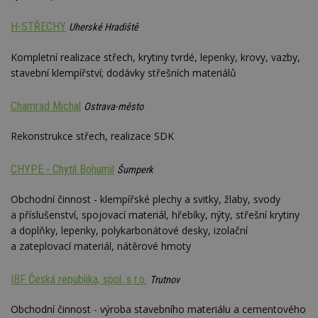
webu.
CMPRO
2 měsíce 4
Tyto s
H-STŘECHY
Casale Media
Uherské Hradiště
týdny
cookie
Inc.
spojen
.casalemedia.com
reklam
Kompletní realizace střech, krytiny tvrdé, lepenky, krovy, vazby,
sledov
stavební klempířství; dodávky střešních materiálů
produk
které 
uživate
Chamrad Michal
Ostrava-město
Rekonstrukce střech, realizace SDK
CHYPE - Chytil Bohumil
Šumperk
Obchodní činnost - klempířské plechy a svitky, žlaby, svody
a příslušenství, spojovací materiál, hřebíky, nýty, střešní krytiny
a doplňky, lepenky, polykarbonátové desky, izolační
a zateplovací materiál, nátěrové hmoty
IBF Česká republika, spol. s r.o.
Trutnov
Obchodní činnost - výroba stavebního materiálu a cementového