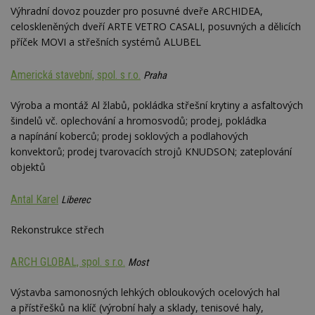
Výhradní dovoz pouzder pro posuvné dveře ARCHIDEA,
celoskleněných dveří ARTE VETRO CASALI, posuvných a dělicích
příček MOVI a střešních systémů ALUBEL
Americká stavební, spol. s r.o.
Praha
Výroba a montáž Al žlabů, pokládka střešní krytiny a asfaltových
šindelů vč. oplechování a hromosvodů; prodej, pokládka
a napínání koberců; prodej soklových a podlahových
konvektorů; prodej tvarovacích strojů KNUDSON; zateplování
objektů
Antal Karel
Liberec
Rekonstrukce střech
ARCH GLOBAL, spol. s r.o.
Most
Výstavba samonosných lehkých obloukových ocelových hal
a přístřešků na klíč (výrobní haly a sklady, tenisové haly,