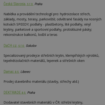
Česká Slavonia, s.r.o.
Praha
Nabídka a provádění technologií pro: hydroizolace střech,
základy, mosty, terasy, parkoviště; odvětrané fasády na nosných
kotvách SPEEDY; podlahy - plastbetony, lité podlahy, vinyl
krytiny, parketové a sportovní podlahy, protiskluzné pásky;
rekonstrukce balkonů, lodžií a teras
DaCH cz, s.r.o.
Sokolov
Specializovaný prodejce střešních krytin, klempířských výrobků,
tepelněizolačních materiálů, lepenek a střešních oken
Damac a.s.
Liberec
Prodej stavebního materiálu (stavby, střechy atd.)
DEKTRADE a.s.
Praha
Dodavatel stavebních materiálů v ČR: střešní krytiny,