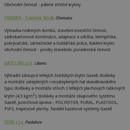
sledování
cookie
Inc.
mobilního
Obchodní činnost - pálené střešní krytiny
zobrazení
inform
.adsrvr.org
zobrazení
_hjSession_170189
.estav.cz
29 minut
stránek.
tom, j
54 sekund
uživate
sssp_session
.estav.cz
30
Session pro
_ga
2 roky
Tento název
Google
FRAMAN - František Novák
web, a
Chomutov
minut
výdej
Gtest
1 týden
Gemius
souboru cookie
LLC
reklam
reklamy při
.hit.gemius.pl
je spojen s
.estav.cz
koncov
přechodu ze
Google
Výstavba rodinných domků, stavební investiční činnost,
mohl v
seznam.cz do
Universal
C
1 měsíc
Adform
návště
sádrokartonové konstrukce, adaptace a údržba, klempířské,
partnerské
Analytics - což je
.adform.net
uvede
sítě.
významná
webu.
pokrývačské, zámečnické a truhlářské práce, kladení krytin;
aktualizace
bm2uu
.go.eu.bbelements.com
2 měsíce 4
obchodní činnost - prodej stavebnin; poradenská činnost
běžněji
VISITOR_INFO1_LIVE
5 měsíců 4
týdny
Tento 
Google LLC
používané
týdny
cookie
.youtube.com
analytické služby
Youtub
cct
.adscale.de
11 měsíců
Google. Tento
GAZELING s.r.o.
sledov
4 týdny
Liberec
soubor cookie
uživat
se používá k
předvo
ibbid
.bbelements.com
2 měsíce 4
rozlišení
Výhradní zástupce lehkých švédských krytin Gasell; dodávky
videa 
týdny
jedinečných
vložen
a montáže zateplených i nezateplených hal skandinávského
uživatelů
webů; 
ibbid
www.estav.cz
Zavřením
přiřazením
určit, 
typu; dodávky a montáže střech z lehkých plechových taškových
prohlížeče
náhodně
návště
vygenerovaného
2
použív
krytin (4,5 kg.m
); dodávky a montáže okapového systému
c
.bidswitch.net
1 rok
čísla jako
nebo s
Gasell, povrchová úprava - POLYESTER, PURAL, PLASTISOL,
identifikátoru
verzi 
klienta. Je
Youtub
PVF2, trapézové plechy, fasádní kazetové systémy Gasell
součástí každého
požadavku na
uid
.adform.net
2 měsíce
Tento 
stránku na webu
cookie
GENE s.r.o.
Pardubice
a slouží k
jednoz
výpočtu údajů o
přiřaz