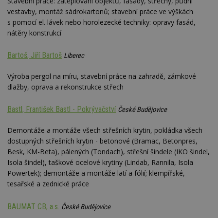
Stavební práce: zateplování objektů, fasády, střechy, půdní
vestavby, montáž sádrokartonů; stavební práce ve výškách
s pomocí el. lávek nebo horolezecké techniky: opravy fasád,
nátěry konstrukcí
Bartoš, Jiří Bartoš
Liberec
Výroba pergol na míru, stavební práce na zahradě, zámkové
dlažby, oprava a rekonstrukce střech
Bastl, František Bastl - Pokrývačství
České Budějovice
Demontáže a montáže všech střešních krytin, pokládka všech
dostupných střešních krytin - betonové (Bramac, Betonpres,
Besk, KM-Beta), pálených (Tondach), střešní šindele (IKO šindel,
Isola šindel), taškové ocelové krytiny (Lindab, Rannila, Isola
Powertek); demontáže a montáže latí a fólií; klempířské,
tesařské a zednické práce
BAUMAT CB, a.s.
České Budějovice