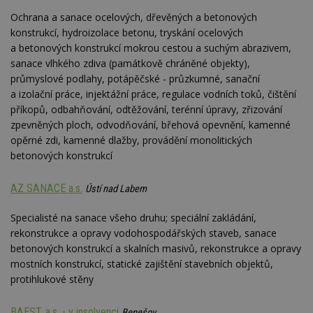
Ochrana a sanace ocelových, dřevěných a betonových
konstrukcí, hydroizolace betonu, tryskání ocelových
a betonových konstrukcí mokrou cestou a suchým abrazivem,
sanace vlhkého zdiva (památkově chráněné objekty),
průmyslové podlahy, potápěčské - průzkumné, sanační
a izolační práce, injektážní práce, regulace vodních toků, čištění
příkopů, odbahňování, odtěžování, terénní úpravy, zřizování
zpevněných ploch, odvodňování, břehová opevnění, kamenné
opěrné zdi, kamenné dlažby, provádění monolitických
betonových konstrukcí
AZ SANACE a.s.
Ústí nad Labem
Specialisté na sanace všeho druhu; speciální zakládání,
rekonstrukce a opravy vodohospodářských staveb, sanace
betonových konstrukcí a skalních masivů, rekonstrukce a opravy
mostních konstrukcí, statické zajištění stavebních objektů,
protihlukové stěny
BAEST, a.s. - v insolvenci
Benešov