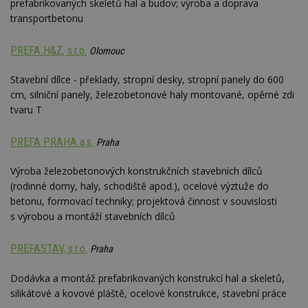
nezobr
prefabrikovaných skeletů hal a budov; výroba a doprava
stejné
transportbetonu
CMST
1 den
Shrom
Casale Media
údaje 
Inc.
PREFA H&Z, s.r.o.
návště
Olomouc
.casalemedia.com
souvise
návště
Stavební dílce - překlady, stropní desky, stropní panely do 600
uživate
webu, 
cm, silniční panely, železobetonové haly montované, opěrné zdi
počet 
průměr
tvaru T
stráve
webu a
stránky
PREFA PRAHA a.s.
Praha
načten
účele
zobraz
Výroba železobetonových konstrukčních stavebních dílců
cílený
(rodinné domy, haly, schodiště apod.), ocelové výztuže do
TDCPM
1 rok
Tento 
The Trade Desk
betonu, formovací techniky; projektová činnost v souvislosti
cookie
Inc.
inform
s výrobou a montáží stavebních dílců
.adsrvr.org
tom, j
uživate
web, a
PREFASTAV, s.r.o.
Praha
reklam
koncov
mohl v
Dodávka a montáž prefabrikovaných konstrukcí hal a skeletů,
návště
uvede
silikátové a kovové pláště, ocelové konstrukce, stavební práce
webu.