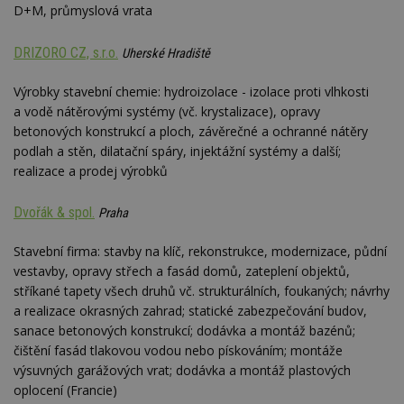
D+M, průmyslová vrata
DRIZORO CZ, s.r.o.
Uherské Hradiště
Výrobky stavební chemie: hydroizolace - izolace proti vlhkosti
a vodě nátěrovými systémy (vč. krystalizace), opravy
betonových konstrukcí a ploch, závěrečné a ochranné nátěry
podlah a stěn, dilatační spáry, injektážní systémy a další;
realizace a prodej výrobků
Dvořák & spol.
Praha
Stavební firma: stavby na klíč, rekonstrukce, modernizace, půdní
vestavby, opravy střech a fasád domů, zateplení objektů,
stříkané tapety všech druhů vč. strukturálních, foukaných; návrhy
a realizace okrasných zahrad; statické zabezpečování budov,
sanace betonových konstrukcí; dodávka a montáž bazénů;
čištění fasád tlakovou vodou nebo pískováním; montáže
výsuvných garážových vrat; dodávka a montáž plastových
oplocení (Francie)