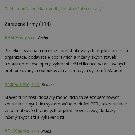
Zpět k nadřazené kategorii „Konstrukční soustavy“
Zařazené firmy (114)
ABM Mosty s.r.o.
Praha
Projekce, výroba a montáže prefabrikovaných objektů pro státní
organizace, dodavatele dopravních a inženýrských staveb
a soukromé developery; výhradní držitel licence patentovaných
prefabrikovaných obloukových a rámových systémů Matiere
Andres a Vild, s.r.o.
Beroun
Stavební činnost: dodávky monolitických železobetonových
konstrukcí s využitím systémového bednění PERI; rekonstrukce
vč. památkově chráněných objektů; novostavby; dodávky
inženýrských sítí a vybavenosti
APLIX servis, s.r.o.
Praha