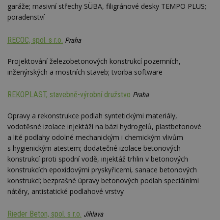
garáže; masivní střechy SÜBA, filigránové desky TEMPO PLUS;
poradenství
RECOC, spol. s r.o.
Praha
Projektování železobetonových konstrukcí pozemních,
inženýrských a mostních staveb; tvorba software
REKOPLAST, stavebně-výrobní družstvo
Praha
Opravy a rekonstrukce podlah syntetickými materiály,
vodotěsné izolace injektáží na bázi hydrogelů, plastbetonové
a lité podlahy odolné mechanickým i chemickým vlivům
s hygienickým atestem; dodatečné izolace betonových
konstrukcí proti spodní vodě, injektáž trhlin v betonových
konstrukcích epoxidovými pryskyřicemi, sanace betonových
konstrukcí; bezprašné úpravy betonových podlah speciálními
nátěry, antistatické podlahové vrstvy
Rieder Beton, spol. s r.o.
Jihlava