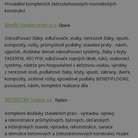
Provádění kompletních železobetonových monolitických
konstrukcí
Benefit stavební prvky s.r.o.
Opava
Odvodňovací žlaby, odlučovače, vsaky, nerezové žlaby, vpusti,
kompozity, rošty, průmyslové podlahy; stavební prvky - návrh,
výpočet, dodávka: liniové odvodňovací systémy, žlaby s kryty
FASERFIX, RECYFIX; odlučovače ropných látek, tuků, vsakovací
systémy, nádrže pro hospodaření s dešťovou vodou, výrobky
z nerezové oceli, podlahové žlaby, kryty, vpusti, zábrany, dveře,
kompozity, ocelové rošty; epoxidové podlahy BENEFIFLOORS;
posouzení, návrh, kompletní realizace díla
BETONSTAV Teplice, a.s.
Teplice
Komplexní dodávky stavebních prací - výstavba, opravy
a rekonstrukce průmyslových, bytových, občanských
a inženýrských staveb; výstavba, rekonstrukce, sanace
a demolice betonových a železobetonových konstrukcí; řezání