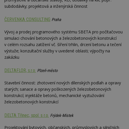
subdodávky; projektová a inženýrská činnost
ČERVENKA CONSULTING
Praha
Vývoj a prodej programového systému SBETA pro počítačovou
simulaci chování betonových a železobetonových konstrukcí
v celém rozsahu zatížení vč. šíření trhlin, drcení betonu a tečení
výstuže; konzultační služby v uvedené oblasti; výpočty na
zakázku
DELTAFLOR, s.r.o.
Plzeň-město
Stavební činnost: zhotovení nových dílenských podlah a opravy
starých; sanace a opravy poškozených železobetonových
konstrukcí; injektáže betonů, mechanické vyztužování
železobetonových konstrukcí
DELTA Třinec, spol. s r.o.
Frýdek-Místek
Projektování bytových, občanských, průmyslových a silničních