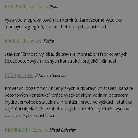
F.P.S. ARCO, spol. s r.o.
Praha
Výstavba a oprava továrních komínů; žárovzdorné vyzdívky
tepelných agregátů, sanace betonových konstrukcí
H.A.N.S. stavby, a.s.
Praha
Stavební činnost; výroba, doprava a montáž prefabrikovaných
železobetonových nosných konstrukcí; projekční činnost
HCS spol. s r.o.
Žďár nad Sázavou
Provádění pozemních, inženýrských a dopravních staveb; sanace
betonových konstrukcí; práce vysokotlakým vodním paprskem
(hydrodemolice); stavební a montážní práce ve výškách; statická
zajištění objektů, železobetonových skeketů, injektáže; výroba
zámečnických konstrukcí
HERNGROUP CZ, s.r.o.
Mladá Boleslav