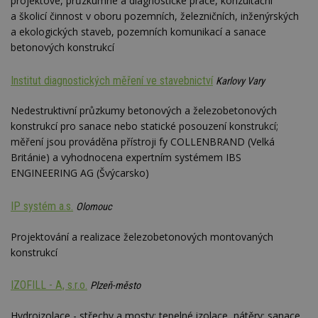
projektové, průzkumné a diagnostické práce, konzultační
a školicí činnost v oboru pozemních, železničních, inženýrských
a ekologických staveb, pozemních komunikací a sanace
Nezbytně nutné soubory
betonových konstrukcí
Výkonové soubory
Soubory cílení
Funkční soubory
Nezařazené soubory
Institut diagnostických měření ve stavebnictví
Karlovy Vary
Nezbytně nutné soubory cookie umožňují základní
Nedestruktivní průzkumy betonových a železobetonových
funkce webových stránek, jako je přihlášení
konstrukcí pro sanace nebo statické posouzení konstrukcí;
uživatele a správa účtu. Webové stránky nelze bez
nezbytně nutných souborů cookie správně
měření jsou prováděna přístroji fy COLLENBRAND (Velká
používat.
Británie) a vyhodnocena expertním systémem IBS
Provider
/
ENGINEERING AG (Švýcarsko)
Název
Vyprší
P
Doména
_hjIncludedInPageviewSample
2
T
Hotjar Ltd
IP systém a.s.
Olomouc
minuty
co
www.estav.cz
na
ab
Projektování a realizace železobetonových montovaných
Ho
konstrukcí
zd
ná
z
vz
IZOFILL - A, s.r.o.
Plzeň-město
d
l
z
Hydroizolace - střechy a mosty; tepelné izolace, nátěry; sanace