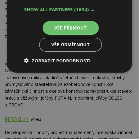
Sanace vlhkého zdiva (strojním podřezáním a vložením
hydroizolace, chemickou injektáží); izolace proti vodě a radonu
SHOW ALL PARTNERS
(1634) →
a chemickým látkám; sanace železobetonových konstrukcí,
průmyslové podlahy; tryskání a povrchová úprava ocelových
VŠE PŘIJMOUT
konstrukcí; zateplování fasád (kontaktní a odvětrávané
zateplovací systémy)
VŠE ODMÍTNOUT
Chladicí věže Praha, a.s.
Praha
ZOBRAZIT PODROBNOSTI
Výstavba a opravy chladicích věží všech typů a velikostí; sanace
železobetonových konstrukcí; výroba a montáž otevřených
Nezbytně
Výkonové
Soubory
i uzavřených mikrochladičů včetně chladicích okruhů; stavby
nutné
soubory
cílení
soubory
průmyslového stavitelství; železobetonové konstrukce;
zámečnická činnost a ocelové konstrukce; rekonstrukce staveb;
práce s věžovými jeřáby POTAIN, mobilními jeřáby COLES
a GROVE
Funkční soubory
Nezařazené
soubory
INFRAM, a.s.
Praha
Developerská činnost, project management, inženýrská činnost,