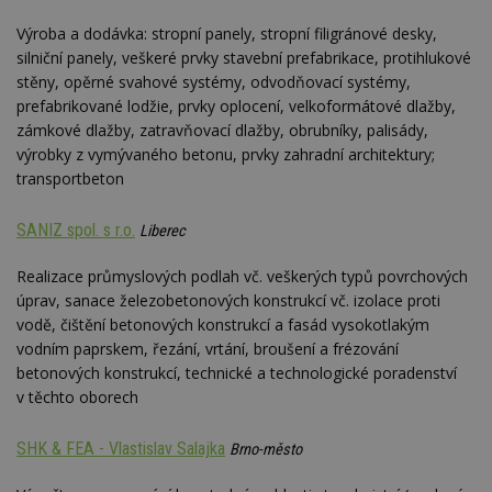
Výroba a dodávka: stropní panely, stropní filigránové desky,
silniční panely, veškeré prvky stavební prefabrikace, protihlukové
stěny, opěrné svahové systémy, odvodňovací systémy,
prefabrikované lodžie, prvky oplocení, velkoformátové dlažby,
zámkové dlažby, zatravňovací dlažby, obrubníky, palisády,
výrobky z vymývaného betonu, prvky zahradní architektury;
transportbeton
SANIZ spol. s r.o.
Liberec
Realizace průmyslových podlah vč. veškerých typů povrchových
úprav, sanace železobetonových konstrukcí vč. izolace proti
vodě, čištění betonových konstrukcí a fasád vysokotlakým
vodním paprskem, řezání, vrtání, broušení a frézování
betonových konstrukcí, technické a technologické poradenství
v těchto oborech
SHK & FEA - Vlastislav Salajka
Brno-město