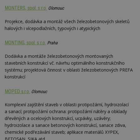
návštěvnících,
strojo
relacích a
genero
MONTERS, spol. s r.o.
Olomouc
kampaních pro
uživate
analytické
shrom
přehledy webů.
údaje o
Projekce, dodávka a montáž všech železobetonových skeletů
na web
halových i vícepodlažních, typových i atypických
data m
odeslá
analýze
třetí s
MONTING, spol. s r.o.
Praha
test_cookie
14 minut
Tento 
Google LLC
54 sekund
cookie
.doubleclick.net
Dodávka a montáže železobetonových montovaných
společ
stavebních konstrukcí vč. návrhu optimálního konstrukčního
Double
(kterou
systému; projektová činnost v oblasti železobetonových PREFA
společ
konstrukcí
Google
zjistila
prohlí
návště
MOPED s.r.o.
Olomouc
webu 
soubor
Komplexní zajištění staveb v oblasti protipožární, hydroizolací
id
.m6r.eu
2 měsíce 4
Tento 
a sanací; protipožární ochrana: protipožární nátěry a obklady
týdny
cookie
používá
dřevěných a ocelových konstrukcí, ucpávky, uzávěry;
analýz
hydroizolace a sanace betonových konstrukcí, sanace zdiva,
optima
reklam
chemické podřezávání staveb; aplikace materiálů XYPEX,
kampan
BETOSAN, SIKA atd.
Double