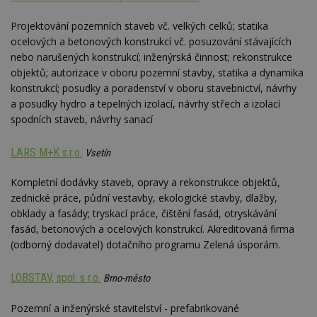
se
Projektování pozemních staveb vč. velkých celků; statika
_hjFirstSeen
29
S
Hotjar Ltd
minut
je
.estav.cz
ocelových a betonových konstrukcí vč. posuzování stávajících
54
ab
nebo narušených konstrukcí; inženýrská činnost; rekonstrukce
sekund
sl
ce
objektů; autorizace v oboru pozemní stavby, statika a dynamika
pr
po
konstrukcí; posudky a poradenství v oboru stavebnictví, návrhy
N
a posudky hydro a tepelných izolací, návrhy střech a izolací
ž
id
spodních staveb, návrhy sanací
i
_hjAbsoluteSessionInProgress
29
S
Hotjar Ltd
LARS M+K s.r.o.
Vsetín
minut
je
.estav.cz
54
ab
sekund
sl
Kompletní dodávky staveb, opravy a rekonstrukce objektů,
ce
pr
zednické práce, půdní vestavby, ekologické stavby, dlažby,
po
obklady a fasády; tryskací práce, čištění fasád, otryskávání
N
ž
fasád, betonových a ocelových konstrukcí. Akreditovaná firma
id
(odborný dodavatel) dotačního programu Zelená úsporám.
i
counter
www.estav.cz
29
T
minut
co
LOBSTAV, spol. s r.o.
Brno-město
53
po
sekund
vy
se
Pozemní a inženýrské stavitelství - prefabrikované