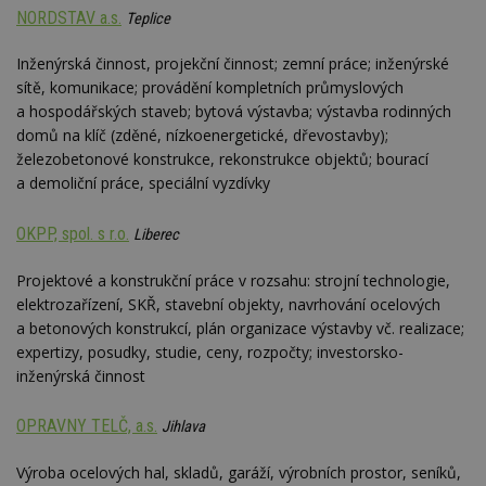
webu
NORDSTAV a.s.
Teplice
relevan
tuuid_lu
.creative-
1 rok 3
Obsah
Inženýrská činnost, projekční činnost; zemní práce; inženýrské
serving.com
týdny
jedine
sítě, komunikace; provádění kompletních průmyslových
návště
které 
a hospodářských staveb; bytová výstavba; výstavba rodinných
Bidswi
domů na klíč (zděné, nízkoenergetické, dřevostavby);
sledov
návště
železobetonové konstrukce, rekonstrukce objektů; bourací
více w
umožň
a demoliční práce, speciální vyzdívky
Bidswi
optima
releva
OKPP, spol. s r.o.
Liberec
reklamy
aby se
návště
Projektové a konstrukční práce v rozsahu: strojní technologie,
několik
elektrozařízení, SKŘ, stavební objekty, navrhování ocelových
nezobr
stejné
a betonových konstrukcí, plán organizace výstavby vč. realizace;
uu
11 měsíců
Slouží 
expertizy, posudky, studie, ceny, rozpočty; investorsko-
Ströer Core
4 týdny
reklam 
GmbH & Co. KG
inženýrská činnost
pohybů
.adscale.de
napříč
stránk
OPRAVNY TELČ, a.s.
Jihlava
uuid
1 rok
Tento 
MediaMath Inc.
cookie
.mathtag.com
Výroba ocelových hal, skladů, garáží, výrobních prostor, seníků,
použív