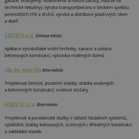
garáže, vodojemy, vodoměrné a revizní šachty, nádrže na
technické tekutiny); výroba transportbetonu v širokém spektru
pevnostních tříd a druhů; výroba a distribuce plastových oken
a dveří
EZOTECH s.r.o.
Ostrava-město
Aplikace vysokotlaké vodní techniky, sanace a izolace
betonových konstrukcí, výstavba rodinných domů
Filla, Ing. Karel Filla
Brno-město
Projektová činnost, pozemní stavby, statika ocelových
a betonových konstrukcí, ocelové stožáry
FOBOZ 97, s.r.o.
Brno-město
Projektové a poradenské služby v oblasti fasádních systémů,
opláštění, statiky betonových, ocelových i dřevěných konstrukcí
a zakládání staveb