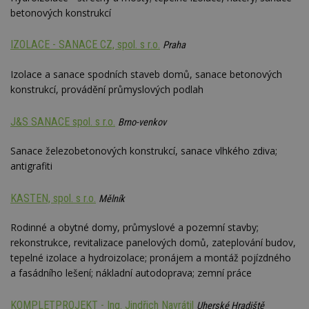
st
betonových konstrukcí
w
_dc_gtm_UA-53599847-1
.estav.cz
53
T
IZOLACE - SANACE CZ, spol. s r.o.
sekund
co
Praha
př
w
Izolace a sanace spodních staveb domů, sanace betonových
po
S
konstrukcí, provádění průmyslových podlah
Go
da
kó
J&S SANACE spol. s r.o.
Po
Brno-venkov
lz
z
Sanace železobetonových konstrukcí, sanace vlhkého zdiva;
nu
be
antigrafiti
sk
f
s
KASTEN, spol. s r.o.
Mělník
ná
je
kt
Rodinné a obytné domy, průmyslové a pozemní stavby;
id
p
rekonstrukce, revitalizace panelových domů, zateplování budov,
ú
An
tepelné izolace a hydroizolace; pronájem a montáž pojízdného
a fasádního lešení; nákladní autodoprava; zemní práce
id
www.estav.cz
1 rok
T
co
po
KOMPLETPROJEKT - Ing. Jindřich Navrátil
Uherské Hradiště
vy