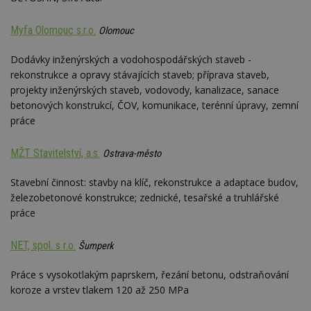
Google
Suite
Myfa Olomouc s.r.o.
Olomouc
tuuid
.bidswitch.net
1 rok
Tento 
cookie
hlavně
Dodávky inženýrských a vodohospodářských staveb -
bidswit
rekonstrukce a opravy stávajících staveb; příprava staveb,
aby by
reklam
projekty inženýrských staveb, vodovody, kanalizace, sanace
pro ná
webu
betonových konstrukcí, ČOV, komunikace, terénní úpravy, zemní
relevan
práce
sid
.seznam.cz
4 týdny 2
Toto j
dny
běžný 
MŽT Stavitelství, a.s.
Ostrava-město
soubor
ale po
naleze
Stavební činnost: stavby na klíč, rekonstrukce a adaptace budov,
soubor
relace
železobetonové konstrukce; zednické, tesařské a truhlářské
pravd
použit 
práce
správu
relace.
NET, spol. s r.o.
Šumperk
tuuid
.creative-
1 rok 3
Tento 
serving.com
týdny
cookie
hlavně
Práce s vysokotlakým paprskem, řezání betonu, odstraňování
bidswit
koroze a vrstev tlakem 120 až 250 MPa
aby by
reklam
pro ná