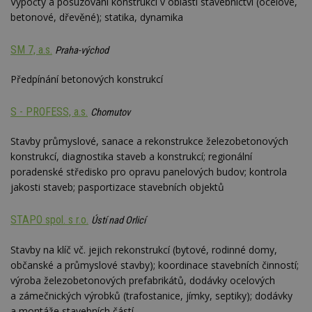
Výpočty a posuzování konstrukcí v oblasti stavebnictví (ocelové,
betonové, dřevěné); statika, dynamika
SM 7, a.s.
Praha-východ
Předpínání betonových konstrukcí
S - PROFESS, a.s.
Chomutov
Stavby průmyslové, sanace a rekonstrukce železobetonových
konstrukcí, diagnostika staveb a konstrukcí; regionální
poradenské středisko pro opravu panelových budov; kontrola
jakosti staveb; pasportizace stavebních objektů
STAPO spol. s r.o.
Ústí nad Orlicí
Stavby na klíč vč. jejich rekonstrukcí (bytové, rodinné domy,
občanské a průmyslové stavby); koordinace stavebních činností;
výroba železobetonových prefabrikátů, dodávky ocelových
a zámečnických výrobků (trafostanice, jímky, septiky); dodávky
a montáže stavebních částí