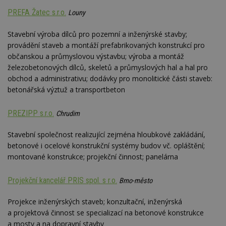
YSC
Zavřením
Tento 
Google LLC
PREFA Žatec s.r.o.
Louny
prohlížeče
cookie
.youtube.com
YouTu
sledov
Stavební výroba dílců pro pozemní a inženýrské stavby;
zobraz
provádění staveb a montáží prefabrikovaných konstrukcí pro
vložen
občanskou a průmyslovou výstavbu; výroba a montáž
CMPS
2 měsíce 4
Tyto s
Casale Media
železobetonových dílců, skeletů a průmyslových hal a hal pro
týdny
cookie
Inc.
spojen
.casalemedia.com
obchod a administrativu; dodávky pro monolitické části staveb:
reklam
sledov
betonářská výztuž a transportbeton
produk
které 
uživate
PREZIPP s.r.o.
Chrudim
IDE
2 roky
Tento 
Google LLC
cookie
.doubleclick.net
Stavební společnost realizující zejména hloubkové zakládání,
společ
betonové i ocelové konstrukční systémy budov vč. opláštění;
Double
provád
montované konstrukce; projekční činnost; panelárna
inform
tom, j
uživate
Projekční kancelář PRIS spol. s r.o.
webové
Brno-město
a jakou
reklam
Projekce inženýrských staveb; konzultační, inženýrská
koncov
mohl v
a projektová činnost se specializací na betonové konstrukce
návště
uvede
a mosty a na dopravní stavby