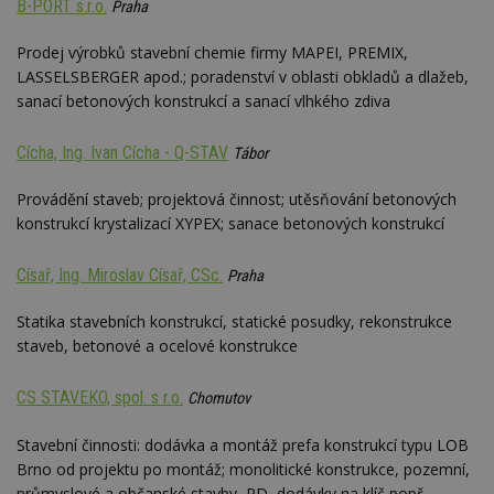
B-PORT s.r.o.
Praha
Prodej výrobků stavební chemie firmy MAPEI, PREMIX,
LASSELSBERGER apod.; poradenství v oblasti obkladů a dlažeb,
sanací betonových konstrukcí a sanací vlhkého zdiva
Cícha, Ing. Ivan Cícha - Q-STAV
Tábor
Provádění staveb; projektová činnost; utěsňování betonových
konstrukcí krystalizací XYPEX; sanace betonových konstrukcí
Císař, Ing. Miroslav Císař, CSc.
Praha
Statika stavebních konstrukcí, statické posudky, rekonstrukce
staveb, betonové a ocelové konstrukce
CS STAVEKO, spol. s r.o.
Chomutov
Stavební činnosti: dodávka a montáž prefa konstrukcí typu LOB
Brno od projektu po montáž; monolitické konstrukce, pozemní,
průmyslové a občanské stavby, RD, dodávky na klíč popř.