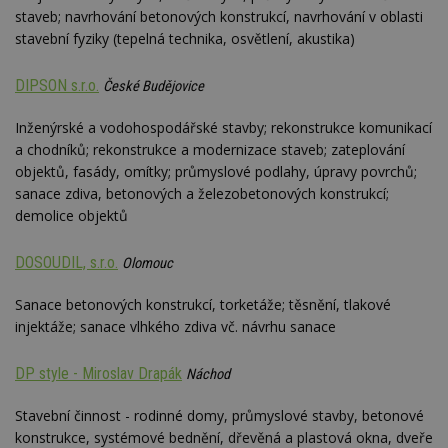
staveb; navrhování betonových konstrukcí, navrhování v oblasti
stavební fyziky (tepelná technika, osvětlení, akustika)
DIPSON s.r.o.
České Budějovice
Inženýrské a vodohospodářské stavby; rekonstrukce komunikací
a chodníků; rekonstrukce a modernizace staveb; zateplování
objektů, fasády, omítky; průmyslové podlahy, úpravy povrchů;
sanace zdiva, betonových a železobetonových konstrukcí;
demolice objektů
DOSOUDIL, s.r.o.
Olomouc
Sanace betonových konstrukcí, torketáže; těsnění, tlakové
injektáže; sanace vlhkého zdiva vč. návrhu sanace
DP style - Miroslav Drapák
Náchod
Stavební činnost - rodinné domy, průmyslové stavby, betonové
konstrukce, systémové bednění, dřevěná a plastová okna, dveře