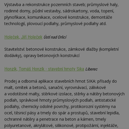
Výstavba a rekonstrukce pozemních staveb; průmyslové haly,
rodinné domy, půdní vestavby, sádrokartony, voda, topení,
plynofikace, komunikace, ocelové konstrukce, demontáže
technologií, plovoucí podlahy, průmyslové podlahy atd.
Holeček, Jiří Holeček
Ústí nad Orlicí
Stavitelství: betonové konstrukce, zámkové dlažby (kompletní
dodávky), opravy betonových konstrukcí
Honzík, Tomáš Honzík - stavební hmoty Sika
Liberec
Prodej a odborná aplikace stavebních hmot SIKA: přísady do
malt, omítek a betonů, sanační, vyrovnávací, zálivkové
a vodotěsné malty, stěrkové izolace, stěrky a nátěry betonových
podlah, správkové hmoty průmyslových podlah, antistatické
podlahy, chemicky odolné povrchy, protikorozní systémy na
ocel, těsnicí pásy a tmely do spár a prostupů, stavební lepidla,
ochranné nátěry a penetrace na beton a kámen, tmely
polyuretanové, akrylátové, silikonové, protipožární, injektáže,