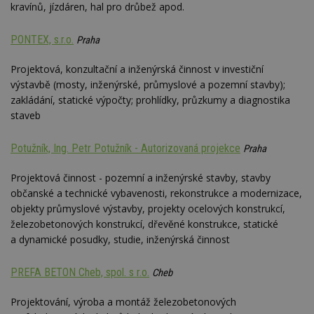
optima
kravínů, jízdáren, hal pro drůbež apod.
releva
rekla
shrom
PONTEX, s.r.o.
Praha
údajů 
návště
více w
Projektová, konzultační a inženýrská činnost v investiční
stránek
výměnu
výstavbě (mosty, inženýrské, průmyslové a pozemní stavby);
návště
zakládání, statické výpočty; prohlídky, průzkumy a diagnostika
obvykl
poskyt
staveb
centr
výměn
třetích
Potužník, Ing. Petr Potužník - Autorizovaná projekce
Praha
tuuid_lu
.bidswitch.net
1 rok
Obsah
jedine
Projektová činnost - pozemní a inženýrské stavby, stavby
návště
které 
občanské a technické vybavenosti, rekonstrukce a modernizace,
Bidswi
sledov
objekty průmyslové výstavby, projekty ocelových konstrukcí,
návště
železobetonových konstrukcí, dřevěné konstrukce, statické
více w
umožň
a dynamické posudky, studie, inženýrská činnost
Bidswi
optima
releva
PREFA BETON Cheb, spol. s r.o.
Cheb
reklamy
aby se
návště
Projektování, výroba a montáž železobetonových
několik