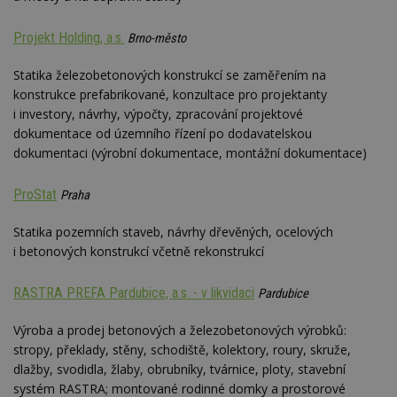
webu.
CMPRO
2 měsíce 4
Tyto s
Casale Media
Projekt Holding, a.s.
Brno-město
týdny
cookie
Inc.
spojen
.casalemedia.com
reklam
Statika železobetonových konstrukcí se zaměřením na
sledov
konstrukce prefabrikované, konzultace pro projektanty
produk
které 
i investory, návrhy, výpočty, zpracování projektové
uživate
dokumentace od územního řízení po dodavatelskou
dokumentaci (výrobní dokumentace, montážní dokumentace)
ProStat
Praha
Statika pozemních staveb, návrhy dřevěných, ocelových
i betonových konstrukcí včetně rekonstrukcí
RASTRA PREFA Pardubice, a.s. - v likvidaci
Pardubice
Výroba a prodej betonových a železobetonových výrobků:
stropy, překlady, stěny, schodiště, kolektory, roury, skruže,
dlažby, svodidla, žlaby, obrubníky, tvárnice, ploty, stavební
systém RASTRA; montované rodinné domky a prostorové