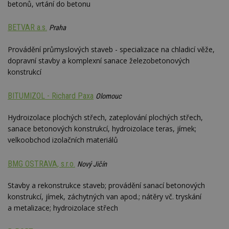
betonů, vrtání do betonu
BETVAR a.s.
Praha
Provádění průmyslových staveb - specializace na chladicí věže,
dopravní stavby a komplexní sanace železobetonových
konstrukcí
BITUMIZOL - Richard Paxa
Olomouc
Hydroizolace plochých střech, zateplování plochých střech,
sanace betonových konstrukcí, hydroizolace teras, jímek;
velkoobchod izolačních materiálů
BMG OSTRAVA, s.r.o.
Nový Jičín
Stavby a rekonstrukce staveb; provádění sanací betonových
konstrukcí, jímek, záchytných van apod.; nátěry vč. tryskání
a metalizace; hydroizolace střech