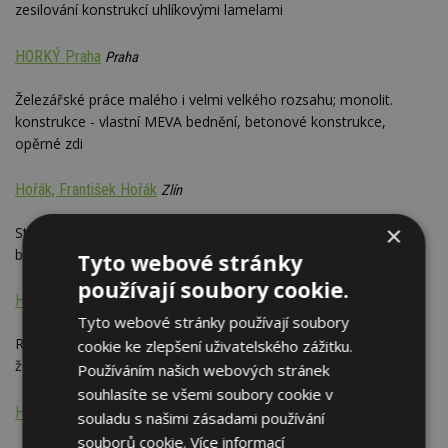
zesilování konstrukcí uhlíkovými lamelami
HORKÝ Praha
Praha
Železářské práce malého i velmi velkého rozsahu; monolit.
konstrukce - vlastní MEVA bednění, betonové konstrukce,
opěrné zdi
Hořák, František Hořák
Zlín
×
Stavitel; výroba a montáž ocelových konstrukcí, montáž
betonových konstrukcí; stavební práce, zámečnické práce
Tyto webové stránky
používají soubory cookie.
HSH Stav s.r.o.
Olomouc
Tyto webové stránky používají soubory
Rekonstrukce budov, průmyslové podlahy, sanace
cookie ke zlepšení uživatelského zážitku.
železobetonových konstrukcí, dodatečné izolace objektů
Používáním našich webových stránek
souhlasíte se všemi soubory cookie v
HS sanace staveb spol. s r.o.
České Budějovice
souladu s našimi zásadami používání
souborů cookie.
Více informací