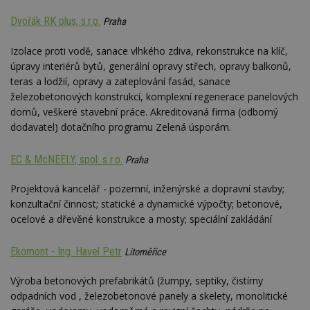
Dvořák RK plus, s.r.o.
Praha
Izolace proti vodě, sanace vlhkého zdiva, rekonstrukce na klíč,
úpravy interiérů bytů, generální opravy střech, opravy balkonů,
teras a lodžií, opravy a zateplování fasád, sanace
železobetonových konstrukcí, komplexní regenerace panelových
domů, veškeré stavební práce. Akreditovaná firma (odborný
dodavatel) dotačního programu Zelená úsporám.
EC & McNEELY, spol. s r.o.
Praha
Projektová kancelář - pozemní, inženýrské a dopravní stavby;
konzultační činnost; statické a dynamické výpočty; betonové,
ocelové a dřevěné konstrukce a mosty; speciální zakládání
Ekomont - Ing. Havel Petr
Litoměřice
Výroba betonových prefabrikátů (žumpy, septiky, čistírny
odpadních vod , železobetonové panely a skelety, monolitické