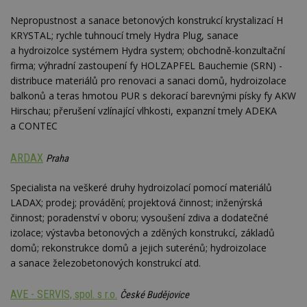
Nepropustnost a sanace betonových konstrukcí krystalizací H
KRYSTAL; rychle tuhnoucí tmely Hydra Plug, sanace
a hydroizolce systémem Hydra system; obchodně-konzultační
firma; výhradní zastoupení fy HOLZAPFEL Bauchemie (SRN) -
distribuce materiálů pro renovaci a sanaci domů, hydroizolace
balkonů a teras hmotou PUR s dekorací barevnými písky fy AKW
Hirschau; přerušení vzlínající vlhkosti, expanzní tmely ADEKA
a CONTEC
ARDAX
Praha
Specialista na veškeré druhy hydroizolací pomocí materiálů
LADAX; prodej; provádění; projektová činnost; inženýrská
činnost; poradenství v oboru; vysoušení zdiva a dodatečné
izolace; výstavba betonových a zděných konstrukcí, základů
domů; rekonstrukce domů a jejich suterénů; hydroizolace
a sanace železobetonových konstrukcí atd.
AVE - SERVIS, spol. s r.o.
České Budějovice