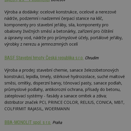
Výroba a dodávky: ocelové konstrukce, ocelové a nerezové
nádrže, podzemní i nadzemní čerpací stanice na klíč,
komponenty pro stavební jeřáby, sila, komponenty pro
obalovny živičných směsí a betonárky, zařízení pro čištění
a úpravny vod, nádrže pro průmyslové účely, portálové jeřáby,
výrobky z nerezu a jemnozrnných ocelí
BASF Stavební hmoty Česká republika s.r.o.
Chrudim
Výroba a prodej: stavební chemie, sanace železobetonových
konstrukcí, lepidla, tmely, stěrkové hydroizolace, suché maltové
směsi, omítky, disperzní barvy, tónovací pasty, sanace podlah,
průmyslové podlahy, antikorozní ochrana, přísady do betonu,
zateplovací systémy - fasády a sanace omítek a zdiva;
distributor značek PCI, PRINCE COLOR, RELIUS, CONICA, MBT,
COLFIRMIT RAJASIL, WOERMANN
BBA-MONOLIT spol. s r.o.
Praha