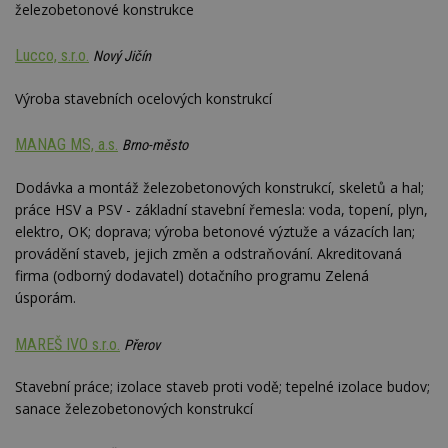
železobetonové konstrukce
__gfp_64b
1 rok
Je
Google LLC
so
.estav.cz
kt
Lucco, s.r.o.
sp
Nový Jičín
da
c
Výroba stavebních ocelových konstrukcí
n
w
MANAG MS, a.s.
Brno-město
Dodávka a montáž železobetonových konstrukcí, skeletů a hal;
Název
Provider
/
Doména
Vyprší
práce HSV a PSV - základní stavební řemesla: voda, topení, plyn,
Provider
/
Název
Vyprší
Popis
elektro, OK; doprava; výroba betonové výztuže a vázacích lan;
_hjSessionUser_170189
.estav.cz
1 rok
Provider
Doména
Název
/
Vyprší
Popis
provádění staveb, jejich změn a odstraňování. Akreditovaná
tu
.ih.adscale.de
11 měsíců
test
.m6r.eu
59
Pokud víte
Doména
Provider
/
firma (odborný dodavatel) dotačního programu Zelená
Název
Vyprší
4 týdny
Popis
minut
něco o tomto
Doména
54
souboru
úsporám.
_gid
1 den
Tento soubor
Google
Gdyn
1 rok
Gemius
sekund
cookie a jeho
cookie nastavuje
CMID
LLC
1 rok
Tyto s
Casale Media
.hit.gemius.pl
použití, které
Google
.estav.cz
cookie
Inc.
nejsou
Analytics. Ukládá
spojen
.casalemedia.com
MAREŠ IVO s.r.o.
Přerov
c
.creative-serving.com
specifické pro
1 rok 3
a aktualizuje
reklam
konkrétní
týdny
jedinečnou
sledov
web, přidejte
hodnotu pro
produk
Stavební práce; izolace staveb proti vodě; tepelné izolace budov;
své příspěvky.
ui
.toplist.cz
Zavřením
každou
které 
prohlížeče
sanace železobetonových konstrukcí
navštívenou
uživate
mobile
www.estav.cz
2
Slouží k
stránku a slouží k
měsíce
zapamatování
cct
.m6r.eu
2 měsíce 4
počítání a
TDID
1 rok
Tento 
The Trade Desk
4 týdny
předvolby
týdny