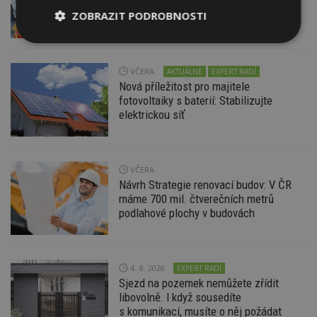
i bezúročný úvěr, poradenství na
ZOBRAZIT PODROBNOSTI
veletrhu FOR ARCH
Nezbytně
Výkonové
Soubory
nutné
soubory
cílení
soubory
VČERA
AKTUÁLNĚ
EXPERT RADÍ
Nová příležitost pro majitele
fotovoltaiky s baterií: Stabilizujte
elektrickou síť
Funkční soubory
Nezařazené
soubory
VČERA
Návrh Strategie renovací budov: V ČR
máme 700 mil. čtverečních metrů
podlahové plochy v budovách
Nezbytně nutné soubory
Výkonové soubory
Soubory cílení
4. 8. 2026
EXPERT RADÍ
Funkční soubory
Nezařazené soubory
Sjezd na pozemek nemůžete zřídit
libovolně. I když sousedíte
Nezbytně nutné soubory cookie umožňují základní
s komunikací, musíte o něj požádat
funkce webových stránek, jako je přihlášení