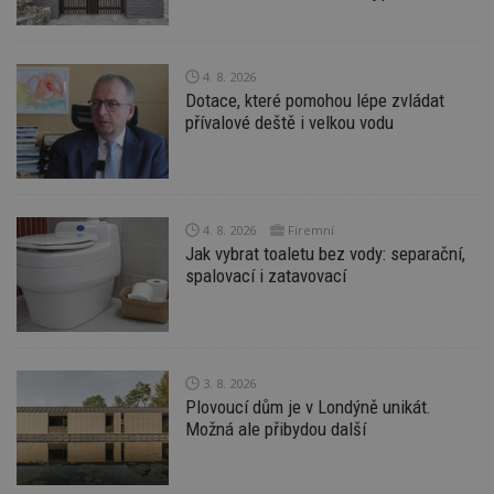
uživatele a správa účtu. Webové stránky nelze bez
nezbytně nutných souborů cookie správně
používat.
Provider
/
4. 8. 2026
Název
Vyprší
P
Doména
Dotace, které pomohou lépe zvládat
přívalové deště i velkou vodu
_hjIncludedInPageviewSample
2
T
Hotjar Ltd
minuty
co
www.estav.cz
na
ab
Ho
zd
ná
4. 8. 2026
Firemní
z
vz
Jak vybrat toaletu bez vody: separační,
d
spalovací i zatavovací
l
z
st
w
_dc_gtm_UA-53599847-1
.estav.cz
53
T
sekund
co
3. 8. 2026
př
Plovoucí dům je v Londýně unikát.
w
po
Možná ale přibydou další
S
Go
da
kó