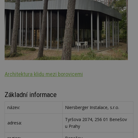
Architektura klidu mezi borovicemi
Oz
Základní informace
název:
Niersberger Instalace, s.r.o.
Tyršova 2074, 256 01 Benešov
adresa:
u Prahy