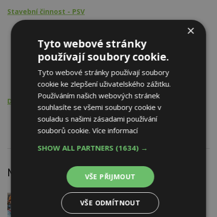
Stavební činnost - PSV
×
Kanalizace
Vodovod
Tyto webové stránky
Plynovod
používají soubory cookie.
Vytápění
Měření, regulace a ovládání
Tyto webové stránky používají soubory
Elektroinstalatérské práce
cookie ke zlepšení uživatelského zážitku.
Používáním našich webových stránek
Doprava
souhlasíte se všemi soubory cookie v
souladu s našimi zásadami používání
Technické zařízení budov
souborů cookie.
Více informací
SHOW ALL PARTNERS
(1634) →
Nejnovější články
VŠE PŘIJMOUT
DNES
Firemní
VŠE ODMÍTNOUT
Dotace pro zranitelné domácnosti