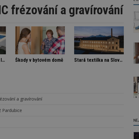
NC frézování a gravírování
nájemníka
Označení lepidel pro lepení dlažby
Škody v bytovém domě
frézování a gravírování
 Pardubice
NE