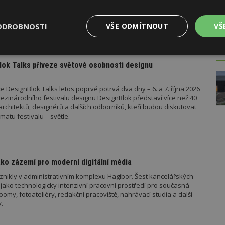
vebního úřadu Ministerstva pro místní rozvoj (MMR). Od července
ad platí metodické doporučení pro objasnění rozdílu mezi pergolou
u roku pak vyšla metodická doporučení týkající se dalších
ODROBNOSTI
VŠE ODMÍTNOUT
VŠ
 metodika k údržbě a výměně výtahů podle aktuální novely
 stavebníka se tak datum 1. července stalo poměrně zásadním,
o tomto datu znamená, že záměr bude posuzován již v režimu
AK
el stavebního zákona.
Výkonové
Soubory cílení
Funkční
y
soubory
soubory
ok Talks přiveze světové osobnosti designu
 DesignBlok Talks letos poprvé potrvá dva dny – 6. a 7. října 2026
ezinárodního festivalu designu DesignBlok představí více než 40
architektů, designérů a dalších odborníků, kteří budou diskutovat
matu festivalu – světle.
oubory
Výkonové soubory
Soubory cílení
Funkční soubory
Ne
ry cookie umožňují základní funkce webových stránek, jako je přihlášení uživatele
ko zázemí pro moderní digitální média
e bez nezbytně nutných souborů cookie správně používat.
znikly v administrativním komplexu Hagibor. Šest kancelářských
Provider
/
Vyprší
Popis
jako technologicky intenzivní pracovní prostředí pro současná
Doména
my, fotoateliéry, redakční pracoviště, nahrávací studia a další
geviewSample
2
Tento soubor cookie je nastaven tak, 
Hotjar Ltd
.
minuty
Hotjar o tom, zda je tento návštěvník 
www.estav.cz
vzorkování dat definovaného limitem z
vašeho webu.