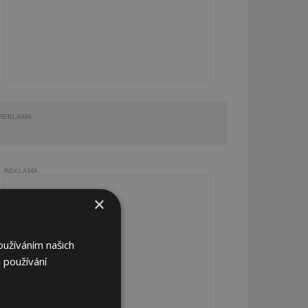
REKLAMA
REKLAMA
×
oužíváním našich
 používání