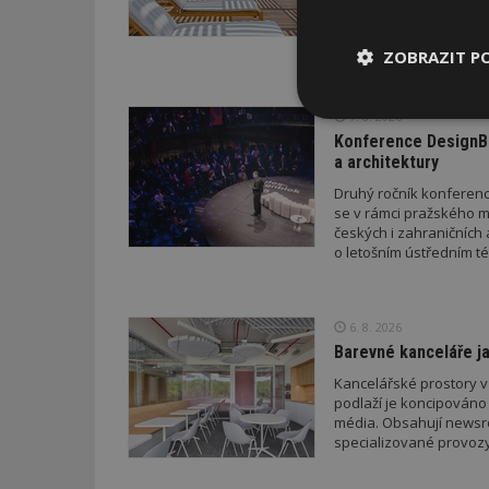
doporučení z dílny sta
letošního roku napříkl
a přístřeškem; v průběh
ZOBRAZIT P
drobných staveb a také
stavebního zákona. Pro
neboť podání žádosti p
7. 8. 2026
novelizovaných pravid
Nezbytně
nutné soubor
Konference DesignBl
a architektury
Druhý ročník konference
se v rámci pražského m
českých i zahraničních 
o letošním ústředním té
Nezbytně nutné s
6. 8. 2026
Nezbytně nutné soubo
Barevné kanceláře ja
Webové stránky nelz
Kancelářské prostory v
Název
podlaží je koncipováno 
média. Obsahují newsroo
_hjIncludedInPa
specializované provozy