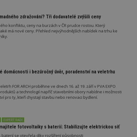
847-1
.estav.cz
53
Tento soubor cookie je přidružen k w
sekund
Správce značek Google k načtení dalšíc
stránku. Pokud je použit, lze jej považ
madného zdražování? Tři dodavatelé zvýšili ceny
nutný, protože bez něj jiné skripty ne
správně. Konec názvu je jedinečné číslo
ého konfliktu, ceny na burzách v ČR prudce rostou. Který
identifikátorem přidruženého účtu Goog
jaké má nové ceny. Přehled nejvýhodnějších nabídek na trhu ke
níky.
www.estav.cz
1 rok
Tento soubor cookie se používá k vytvá
uživatele
29
Soubor cookie je nastaven tak, aby Hot
Hotjar Ltd
minut
začátek cesty uživatele pro celkový poče
.estav.cz
54
Neobsahuje žádné identifikovatelné in
sekund
é domácnosti i bezúročný úvěr, poradenství na veletrhu
onInProgress
29
Soubor cookie je nastaven tak, aby Hot
Hotjar Ltd
minut
začátek cesty uživatele pro celkový poče
.estav.cz
54
Neobsahuje žádné identifikovatelné in
sekund
eletrh FOR ARCH proběhne ve dnech 16. až 19. září v PVA EXPO
oduktů a technologií napříč stavebními obory nabídne i možnosti
www.estav.cz
29
Tento soubor cookie se používá k vytvá
 pro ty, kteří chystají stavbu nebo renovaci bydlení.
minut
uživatele
53
sekund
1 rok
Jedná se o soubor cookie, který slouží k
Google LLC
dalších souborů cookie návštěvníkem 
.estav.cz
EXPERT RADÍ
majitele fotovoltaiky s baterií: Stabilizujte elektrickou síť
 baterií se otevřela díky rozšíření působnosti