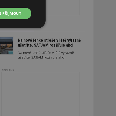
E PŘIJMOUT
CE A SLEVY
Nezařazené
soubory
Na nové lehké střeše v létě výrazně
ušetříte. SATJAM rozšiřuje akci
Na nové lehké střeše v létě výrazně
ušetříte. SATJAM rozšiřuje akci
zařazené soubory
REKLAMA
 a správa účtu.
aby informoval
zahrnut do
obrazení stránky