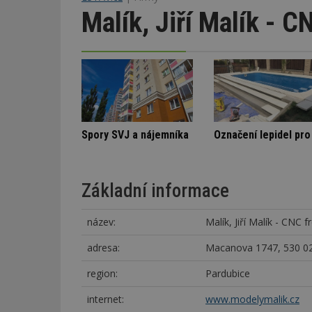
Malík, Jiří Malík - C
Architektura klidu mezi borovicemi
Nenápadná rodinná vila
Spory SVJ a 
Základní informace
název:
Malík, Jiří Malík - CNC 
adresa:
Macanova 1747, 530 02
region:
Pardubice
internet:
www.modelymalik.cz