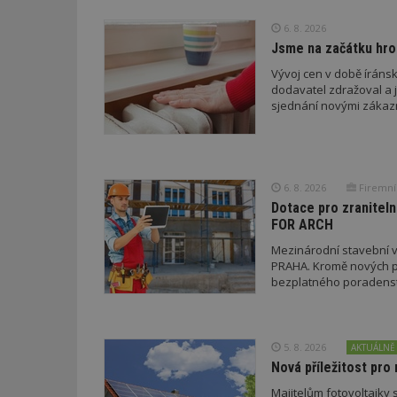
_dc_gtm_UA-53599
6. 8. 2026
Jsme na začátku hro
Vývoj cen v době íránsk
dodavatel zdražoval a 
sjednání novými zákaz
id
_hjFirstSeen
6. 8. 2026
Firemní
Dotace pro zraniteln
_hjAbsoluteSessi
FOR ARCH
Mezinárodní stavební v
PRAHA. Kromě nových pr
counter
bezplatného poradenství
__gfp_64b
5. 8. 2026
AKTUÁLNĚ
Nová příležitost pro 
Majitelům fotovoltaiky s