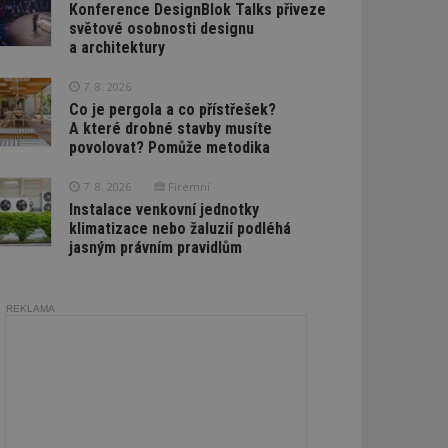
Konference DesignBlok Talks přiveze
světové osobnosti designu
a architektury
7. 8. 2026
Co je pergola a co přístřešek?
A které drobné stavby musíte
povolovat? Pomůže metodika
7. 8. 2026
Firemní
Instalace venkovní jednotky
klimatizace nebo žaluzií podléhá
jasným právním pravidlům
REKLAMA