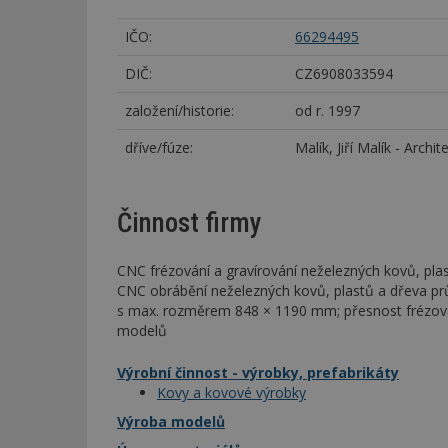
IČO:
66294495
DIČ:
CZ6908033594
založení/historie:
od r. 1997
dříve/fúze:
Malík, Jiří Malík - Arc
Činnost firmy
CNC frézování a gravírování neželezných kovů, plas
CNC obrábění neželezných kovů, plastů a dřeva p
s max. rozměrem 848 × 1190 mm; přesnost frézová
modelů
Výrobní činnost - výrobky, prefabrikáty
Kovy a kovové výrobky
Výroba modelů