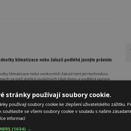
ednotky klimatizace nebo žaluzií podléhá jasným právním
otky klimatizace nebo venkovních žaluzií není jen technickou
mech se totiž dotýká společných částí domu a podléhá jasným
é stránky používají soubory cookie.
ky používají soubory cookie ke zlepšení uživatelského zážitku. P
PORUČUJE
AKTUÁLNĚ
 souhlasíte se všemi soubory cookie v souladu s našimi zásadami
řístřešek? A které drobné stavby musíte povolovat?
íce informací
měn stavební legislativy narůstá také počet metodických
TNERS
(1634) →