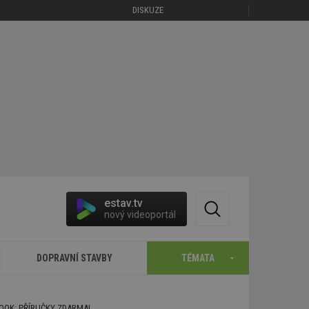
DISKUZE
estav.tv
nový videoportál
DOPRAVNÍ STAVBY
TÉMATA
BOOK: PŘÍRUČKY ZDARMA!