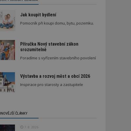
Jak koupit bydlení
Pomocník při koupi domu, bytu, pozemku.
Příručka Nový stavební zákon
srozumitelně
Stará textilka na Slovensku září novotou
Poradíme s vyřízením stavebního povolení
Výstavba a rozvoj měst a obcí 2026
Inspirace pro starosty a zastupitele
JNOVĚJŠÍ ČLÁNKY
7. 8. 2026