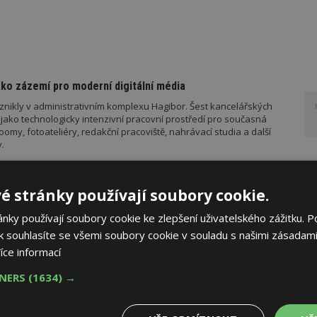
ko zázemí pro moderní digitální média
znikly v administrativním komplexu Hagibor. Šest kancelářských
jako technologicky intenzivní pracovní prostředí pro současná
my, fotoateliéry, redakční pracoviště, nahrávací studia a další
.
é stránky používají soubory cookie.
madného zdražování? Tři dodavatelé zvýšili ceny
ky používají soubory cookie ke zlepšení uživatelského zážitku. P
ého konfliktu, ceny na burzách v ČR prudce rostou. Který
 souhlasíte se všemi soubory cookie v souladu s našimi zásadami
jaké má nové ceny. Přehled nejvýhodnějších nabídek na trhu ke
íce informací
níky.
TNERS
(1634) →