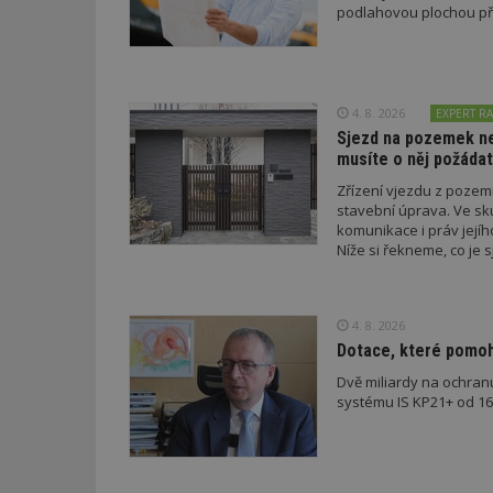
podlahovou plochou pře
id
4. 8. 2026
EXPERT RA
_hjFirstSeen
Sjezd na pozemek nem
musíte o něj požádat
Zřízení vjezdu z poze
_hjAbsoluteSessi
stavební úprava. Ve sk
komunikace i práv jejíh
Níže si řekneme, co je s
podmínky musí splnit a 
counter
4. 8. 2026
Dotace, které pomoho
__gfp_64b
Dvě miliardy na ochran
systému IS KP21+ od 16. 
Název
Provider
Pr
Název
Název
/
D
Název
_hjSessionUser_1