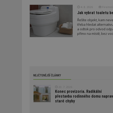
Doména
test
.m
4. 8. 2026
Firemní
tu
_gid
CMID
Google
LLC
Jak vybrat toaletu be
Gdyn
mobile
ww
.estav.cz
Řešíte objekt, kam nev
_ga
TDID
Google
třeba hledat alternati
sssp_session
c
.e
LLC
a odtok pro odvod odp
.estav.cz
ui
přímo na místě, bez vod
VISITOR_INFO1_LI
cct
_hjSession_170189
Gtest
uid
C
test_cookie
NEJČTENĚJŠÍ ČLÁNKY
bm2uu
cct
20. 7. 2026
id
Konec provizoria. Radikální
ibbid
přestavba rodinného domu naprav
ibbid
staré chyby
tuuid
c
sid