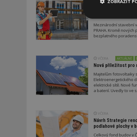
ZOBRAZIT P
DNES
Firemní
Dotace pro zraniteln
FOR ARCH
Nezbytně
nutné soubor
Mezinárodní stavební v
PRAHA. Kromě nových pr
bezplatného poradenství
VČERA
AKTUÁLNĚ
Nová příležitost pro 
Nezbytně nutné s
Majitelům fotovoltaiky s
Nezbytně nutné soubo
Elektroenergetického da
Webové stránky nelz
elektrické sítě. Nové f
a baterií. Uvedly to v
Název
a EDC.
_hjIncludedInPa
VČERA
Návrh Strategie ren
podlahové plochy v 
_dc_gtm_UA-53599
Celkový fond budov v Če