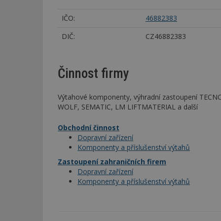
IČO:
46882383
DIČ:
CZ46882383
Činnost firmy
Výtahové komponenty, výhradní zastoupení TEC
WOLF, SEMATIC, LM LIFTMATERIAL a další
Obchodní činnost
Dopravní zařízení
Komponenty a příslušenství výtahů
Zastoupení zahraničních firem
Dopravní zařízení
Komponenty a příslušenství výtahů