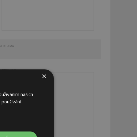
REKLAMA
REKLAMA
×
oužíváním našich
 používání