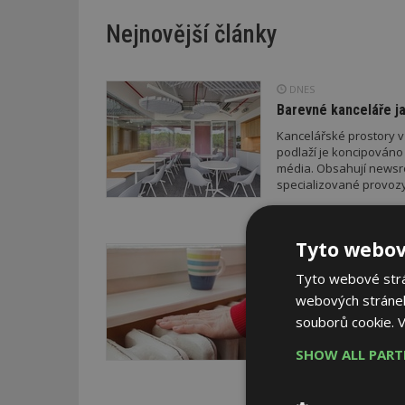
Nejnovější články
DNES
Barevné kanceláře ja
Kancelářské prostory v
podlaží je koncipováno 
média. Obsahují newsroo
specializované provozy
Tyto webov
DNES
Jsme na začátku hro
Tyto webové strán
Vývoj cen v době iránsk
webových stránek
dodavatel zdražoval a 
souborů cookie.
V
sjednání novými zákaz
SHOW ALL PAR