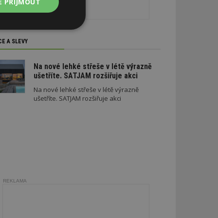
E PŘIJMOUT
Nezařazené
soubory
CE A SLEVY
Na nové lehké střeše v létě výrazně
ušetříte. SATJAM rozšiřuje akci
Na nové lehké střeše v létě výrazně
ušetříte. SATJAM rozšiřuje akci
zařazené soubory
 a správa účtu.
aby informoval
zahrnut do
REKLAMA
obrazení stránky
ebům používajícím
h skriptů a kódu na
ovat za nezbytně