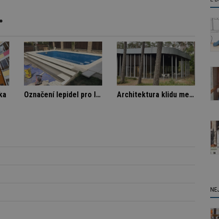
.
 domě
Spory SVJ a nájemníka
Označení lepidel pro lepení dlažby
NE