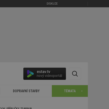
DISKUZE
estav.tv
nový videoportál
DOPRAVNÍ STAVBY
TÉMATA
BOOK: PŘÍRUČKY ZDARMA!