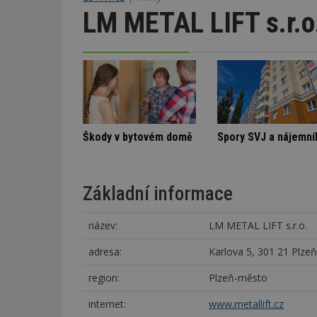
LM METAL LIFT s.r.o
Stará textilka na Slovensku září novotou
Nenápadná rodinná vila
Škody v bytovém
Základní informace
název:
LM METAL LIFT s.r.o.
adresa:
Karlova 5, 301 21 Plzeň
region:
Plzeň-město
internet:
www.metallift.cz