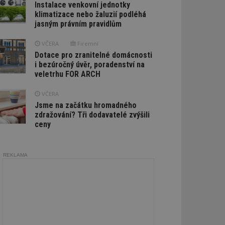
Instalace venkovní jednotky
klimatizace nebo žaluzií podléhá
jasným právním pravidlům
VČERA
Firemní
Dotace pro zranitelné domácnosti
i bezúročný úvěr, poradenství na
veletrhu FOR ARCH
VČERA
Jsme na začátku hromadného
zdražování? Tři dodavatelé zvýšili
ceny
REKLAMA