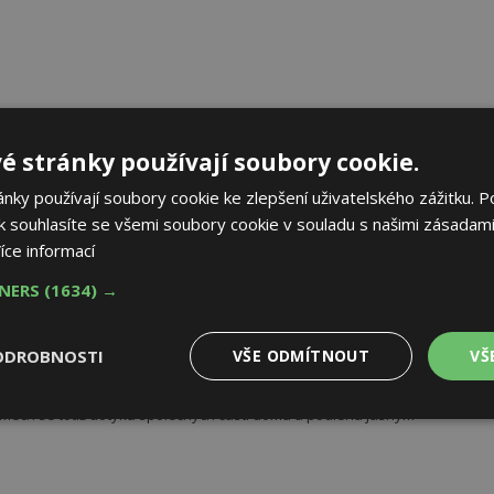
AK
é stránky používají soubory cookie.
ky používají soubory cookie ke zlepšení uživatelského zážitku. P
 souhlasíte se všemi soubory cookie v souladu s našimi zásadami
íce informací
TNERS
(1634) →
ednotky klimatizace nebo žaluzií podléhá jasným právním
ODROBNOSTI
VŠE ODMÍTNOUT
VŠ
otky klimatizace nebo venkovních žaluzií není jen technickou
mech se totiž dotýká společných částí domu a podléhá jasným
Výkonové
Soubory cílení
Funkční
y
soubory
soubory