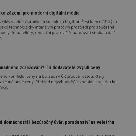
ko zázemí pro moderní digitální média
znikly v administrativním komplexu Hagibor. Šest kancelářských
jako technologicky intenzivní pracovní prostředí pro současná
oubory
Výkonové soubory
Soubory cílení
Funkční soubory
Ne
my, fotoateliéry, redakční pracoviště, nahrávací studia a další
.
ry cookie umožňují základní funkce webových stránek, jako je přihlášení uživatele
e bez nezbytně nutných souborů cookie správně používat.
Provider
/
Vyprší
Popis
Doména
geviewSample
2
Tento soubor cookie je nastaven tak, 
Hotjar Ltd
madného zdražování? Tři dodavatelé zvýšili ceny
minuty
Hotjar o tom, zda je tento návštěvník 
www.estav.cz
vzorkování dat definovaného limitem z
ého konfliktu, ceny na burzách v ČR prudce rostou. Který
vašeho webu.
jaké má nové ceny. Přehled nejvýhodnějších nabídek na trhu ke
níky.
847-1
.estav.cz
53
Tento soubor cookie je přidružen k w
sekund
Správce značek Google k načtení dalšíc
stránku. Pokud je použit, lze jej považ
nutný, protože bez něj jiné skripty ne
správně. Konec názvu je jedinečné číslo
identifikátorem přidruženého účtu Goog
www.estav.cz
1 rok
Tento soubor cookie se používá k vytvá
é domácnosti i bezúročný úvěr, poradenství na veletrhu
uživatele
29
Soubor cookie je nastaven tak, aby Hot
Hotjar Ltd
minut
začátek cesty uživatele pro celkový poče
.estav.cz