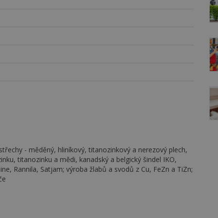
střechy - měděný, hliníkový, titanozinkový a nerezový plech,
nku, titanozinku a mědi, kanadský a belgický šindel IKO,
e, Rannila, Satjam; výroba žlabů a svodů z Cu, FeZn a TiZn;
če