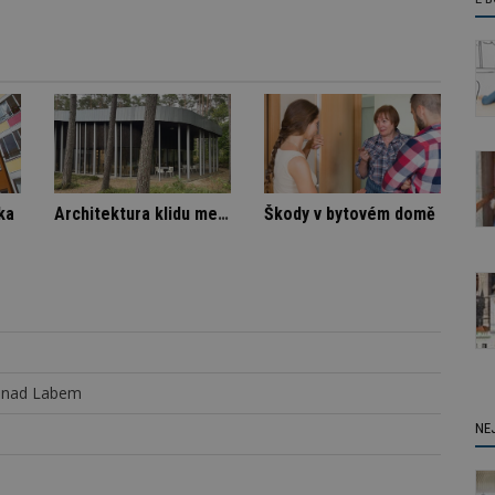
padná rodinná vila
Spory SVJ a nájemníka
í nad Labem
NE