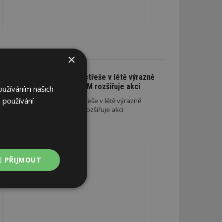
CE A SLEVY
×
Na nové lehké střeše v létě výrazně
ušetříte. SATJAM rozšiřuje akci
oužíváním našich
 používání
Na nové lehké střeše v létě výrazně
ušetříte. SATJAM rozšiřuje akci
REKLAMA
E PŘIJMOUT
Nezařazené
soubory