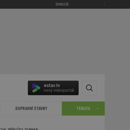
DISKUZE
estav.tv
nový videoportál
DOPRAVNÍ STAVBY
TÉMATA
BOOK: PŘÍRUČKY ZDARMA!