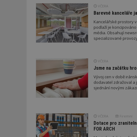
VČERA
Barevné kanceláře ja
Kancelářské prostory v
podlaží je koncipováno 
Nezbytně nutné s
média. Obsahují newsroo
specializované provozy
Nezbytně nutné soubo
Webové stránky nelz
Název
VČERA
_hjIncludedInPa
Jsme na začátku hro
Vývoj cen v době iránsk
dodavatel zdražoval a 
sjednání novými zákaz
_dc_gtm_UA-53599
VČERA
Firemní
id
Dotace pro zraniteln
FOR ARCH
_hjFirstSeen