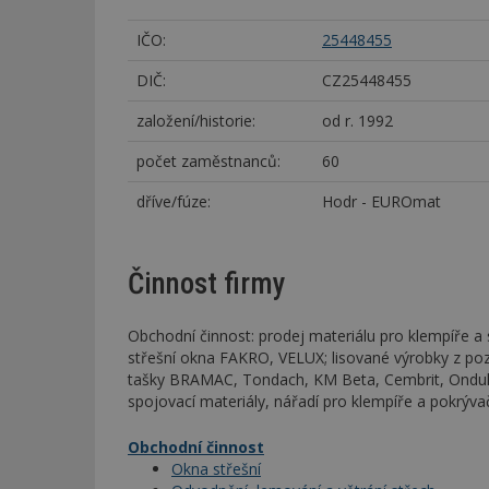
IČO:
25448455
DIČ:
CZ25448455
založení/historie:
od r. 1992
počet zaměstnanců:
60
dříve/fúze:
Hodr - EUROmat
Činnost firmy
Obchodní činnost: prodej materiálu pro klempíře a 
střešní okna FAKRO, VELUX; lisované výrobky z pozi
tašky BRAMAC, Tondach, KM Beta, Cembrit, Ondulin
spojovací materiály, nářadí pro klempíře a pokrýva
Obchodní činnost
Okna střešní