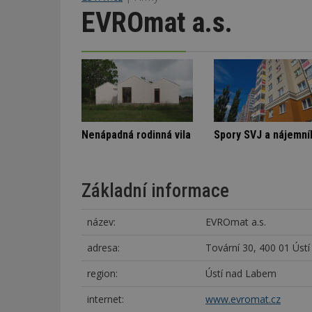
EVROmat a.s.
Označení lepidel pro lepení dlažby
Stará textilka na Slovensku září novotou
Nená
Základní informace
název:
EVROmat a.s.
adresa:
Tovární 30, 400 01 Úst
region:
Ústí nad Labem
internet:
www.evromat.cz