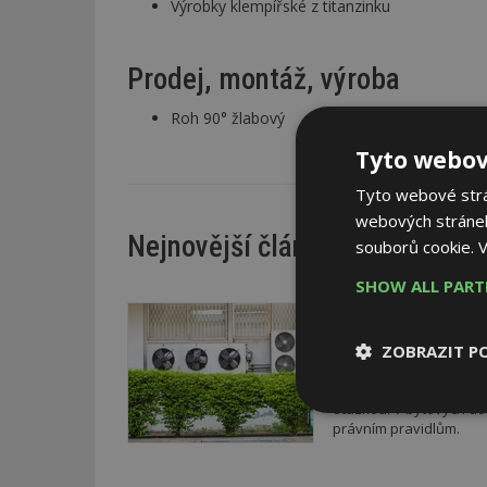
Výrobky klempířské z titanzinku
Prodej, montáž, výroba
Roh 90° žlabový
Tyto webov
Tyto webové strán
webových stránek
Nejnovější články
souborů cookie.
V
SHOW ALL PAR
DNES
Firemní
Instalace venkovní j
ZOBRAZIT P
pravidlům
Instalace venkovní jedn
otázkou. V bytových do
Nezbytně
právním pravidlům.
nutné soubor