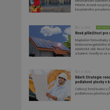
Mezinárodní stavební v
PRAHA. Kromě nových pr
bezplatného poradenství
_hjAbsoluteSessi
5. 8. 2026
AKTUÁLNĚ
counter
Nová příležitost pro 
Majitelům fotovoltaiky s
Elektroenergetického da
__gfp_64b
elektrické sítě. Nové f
a baterií. Uvedly to v
a EDC.
Název
Provider
Pr
5. 8. 2026
Název
Název
/
D
Název
Návrh Strategie ren
_hjSessionUser_1
Doména
podlahové plochy v 
test
.m
tu
_gid
CMID
Google
Celkový fond budov v Če
LLC
Gdyn
mobile
ww
podlahovou plochou pře
.estav.cz
_ga
TDID
Google
sssp_session
c
.e
LLC
.estav.cz