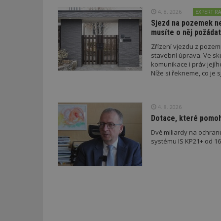
ui
VISITOR_INFO1_LI
4. 8. 2026
EXPERT RA
cct
Sjezd na pozemek nem
_hjSession_170189
musíte o něj požádat
Gtest
uid
Zřízení vjezdu z poze
stavební úprava. Ve sk
komunikace i práv jejíh
C
Níže si řekneme, co je s
test_cookie
podmínky musí splnit a 
bm2uu
cct
4. 8. 2026
id
ibbid
Dotace, které pomoho
ibbid
Dvě miliardy na ochran
tuuid
systému IS KP21+ od 16. 
c
sid
tuuid
tuuid_lu