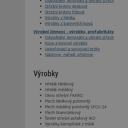
Odvodnění, lemování a větrání střech
Střešní krytiny deskové
Střešní krytiny fóliové
Výrobky z hliníku
Výrobky z barevných kovů
Výrobní činnost - výrobky, prefabrikáty
Odvodnění, lemování a větrání střech
Kovy a kovové výrobky
Upevňovací a spojovací prvky
Nástroje, nářadí, přístroje
Výrobky
Hřebík hliníkový
Hřebík měděný
Okno střešní FAKRO
Plech hliníkový polotvrdý
Plech měděný polotvrdý SFCU 24
Plech titanozinkový
Šindel střešní asfaltový IKO
Výrobky klempířské z mědi