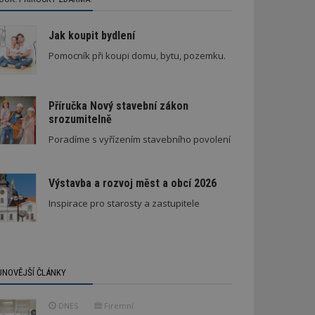
Jak koupit bydlení
Pomocník při koupi domu, bytu, pozemku.
Příručka Nový stavební zákon
srozumitelně
Architektura klidu mezi borovicemi
Škody v bytovém domě
Poradíme s vyřízením stavebního povolení
Výstavba a rozvoj měst a obcí 2026
Inspirace pro starosty a zastupitele
JNOVĚJŠÍ ČLÁNKY
DNES
Firemní