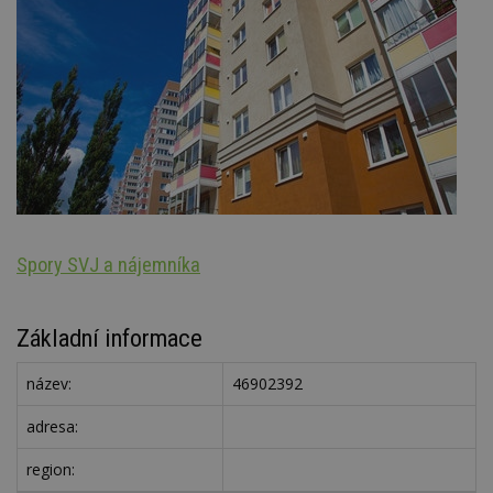
Spory SVJ a nájemníka
Ar
Základní informace
název:
46902392
adresa:
region: