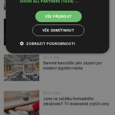
SHOW ALL PARTNERS
(1634) →
Pomůže metodika
VŠE PŘIJMOUT
VČERA
Konference DesignBlok Talks přiveze
VŠE ODMÍTNOUT
světové osobnosti designu
a architektury
ZOBRAZIT PODROBNOSTI
Nezbytně
Výkonové
Soubory
6. 8. 2026
nutné
soubory
cílení
soubory
Barevné kanceláře jako zázemí pro
moderní digitální média
Funkční soubory
Nezařazené
soubory
6. 8. 2026
Jsme na začátku hromadného
zdražování? Tři dodavatelé zvýšili ceny