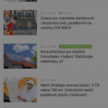
Nezbytně nutné soubory
6. 8. 2026
Firemní
Výkonové soubory
Soubory cílení
Dotace pro zranitelné domácnosti
Funkční soubory
Nezařazené soubory
i bezúročný úvěr, poradenství na
veletrhu FOR ARCH
Nezbytně nutné soubory cookie umožňují základní
funkce webových stránek, jako je přihlášení
uživatele a správa účtu. Webové stránky nelze bez
nezbytně nutných souborů cookie správně
používat.
5. 8. 2026
AKTUÁLNĚ
EXPERT RADÍ
Nová příležitost pro majitele
Provider
/
Název
Vyprší
P
Doména
fotovoltaiky s baterií: Stabilizujte
elektrickou síť
_hjIncludedInPageviewSample
2
T
Hotjar Ltd
minuty
co
www.estav.cz
na
ab
Ho
zd
5. 8. 2026
ná
Návrh Strategie renovací budov: V ČR
z
máme 700 mil. čtverečních metrů
vz
d
podlahové plochy v budovách
l
z
st
w