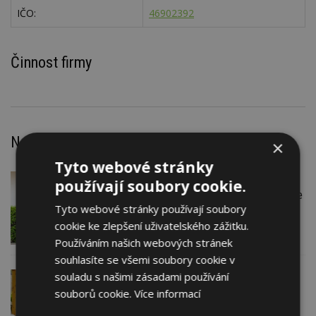
IČO:
46902392
Činnost firmy
Nejnovější články
×
Tyto webové stránky
VČERA
Firemní
používají soubory cookie.
Instalace venkovní jednotky klimatizace
Tyto webové stránky používají soubory
nebo žaluzií podléhá jasným právním
pravidlům
cookie ke zlepšení uživatelského zážitku.
Používáním našich webových stránek
souhlasíte se všemi soubory cookie v
souladu s našimi zásadami používání
VČERA
ESTAV DOPORUČUJE
AKTUÁLNĚ
Co je pergola a co přístřešek? A které
souborů cookie.
Více informací
drobné stavby musíte povolovat?