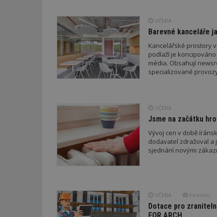
nutné soubor
VČERA
Barevné kanceláře ja
Kancelářské prostory v
podlaží je koncipováno 
média. Obsahují newsroo
Nezbytně nutné s
specializované provozy
Nezbytně nutné soubo
Webové stránky nelz
VČERA
Název
Jsme na začátku hro
_hjIncludedInPa
Vývoj cen v době íránsk
dodavatel zdražoval a 
sjednání novými zákaz
_dc_gtm_UA-53599
VČERA
Firemní
Dotace pro zraniteln
id
FOR ARCH