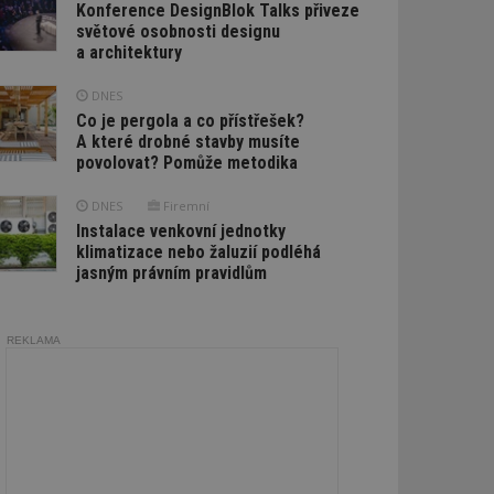
Konference DesignBlok Talks přiveze
světové osobnosti designu
a architektury
DNES
Co je pergola a co přístřešek?
A které drobné stavby musíte
povolovat? Pomůže metodika
DNES
Firemní
Instalace venkovní jednotky
klimatizace nebo žaluzií podléhá
jasným právním pravidlům
REKLAMA