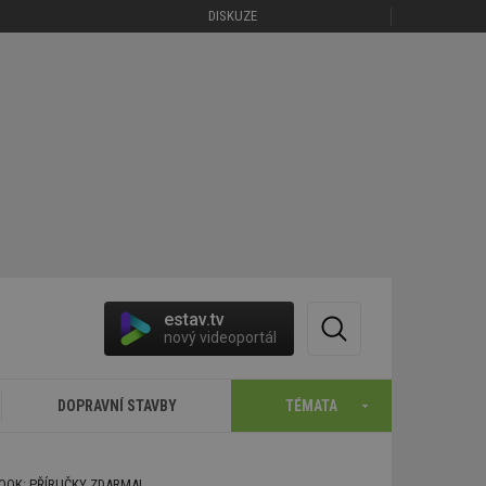
DISKUZE
estav.tv
nový videoportál
DOPRAVNÍ STAVBY
TÉMATA
BOOK: PŘÍRUČKY ZDARMA!