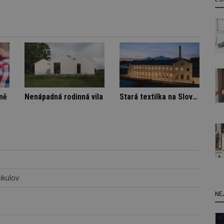
a
Škody v bytovém domě
Nenápadná rodinná vila
ikulov
NE