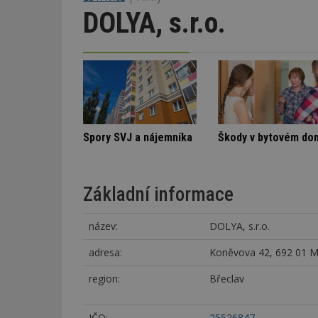
DOLYA, s.r.o.
Označení lepidel pro lepení dlažby
Architektura klidu mezi borovicemi
Spory SVJ a nájemník
Základní informace
název:
DOLYA, s.r.o.
adresa:
Koněvova 42, 692 01 M
region:
Břeclav
IČO:
25526847