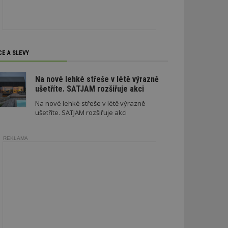
soubory
CE A SLEVY
zařazené soubory
Na nové lehké střeše v létě výrazně
ušetříte. SATJAM rozšiřuje akci
 a správa účtu.
Na nové lehké střeše v létě výrazně
ušetříte. SATJAM rozšiřuje akci
aby informoval
REKLAMA
zahrnut do
obrazení stránky
ebům používajícím
h skriptů a kódu na
ovat za nezbytně
musí fungovat
, které je také
le Analytics.
ření session