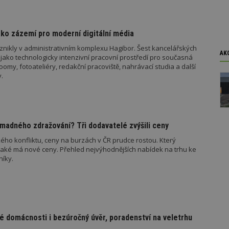
y
soubory
soubory
ko zázemí pro moderní digitální média
znikly v administrativním komplexu Hagibor. Šest kancelářských
AK
jako technologicky intenzivní pracovní prostředí pro současná
my, fotoateliéry, redakční pracoviště, nahrávací studia a další
oubory
Výkonové soubory
Soubory cílení
Funkční soubory
Ne
.
ry cookie umožňují základní funkce webových stránek, jako je přihlášení uživatele
e bez nezbytně nutných souborů cookie správně používat.
Provider
/
Vyprší
Popis
Doména
madného zdražování? Tři dodavatelé zvýšili ceny
geviewSample
2
Tento soubor cookie je nastaven tak, 
Hotjar Ltd
ého konfliktu, ceny na burzách v ČR prudce rostou. Který
minuty
Hotjar o tom, zda je tento návštěvník 
www.estav.cz
jaké má nové ceny. Přehled nejvýhodnějších nabídek na trhu ke
vzorkování dat definovaného limitem z
níky.
vašeho webu.
847-1
.estav.cz
53
Tento soubor cookie je přidružen k w
sekund
Správce značek Google k načtení dalšíc
stránku. Pokud je použit, lze jej považ
nutný, protože bez něj jiné skripty ne
správně. Konec názvu je jedinečné číslo
identifikátorem přidruženého účtu Goog
é domácnosti i bezúročný úvěr, poradenství na veletrhu
www.estav.cz
1 rok
Tento soubor cookie se používá k vytvá