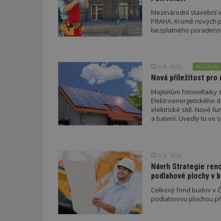
Mezinárodní stavební v
_hjFirstSeen
PRAHA. Kromě nových pr
bezplatného poradenství
_hjAbsoluteSessi
5. 8. 2026
AKTUÁLNĚ
Nová příležitost pro 
counter
Majitelům fotovoltaiky s
Elektroenergetického da
elektrické sítě. Nové f
a baterií. Uvedly to v
__gfp_64b
a EDC.
5. 8. 2026
Návrh Strategie ren
Název
Provider
Pr
Název
Název
/
D
podlahové plochy v 
Název
_hjSessionUser_1
Doména
test
.m
Celkový fond budov v Če
tu
_gid
CMID
Google
podlahovou plochou pře
LLC
Gdyn
mobile
ww
.estav.cz