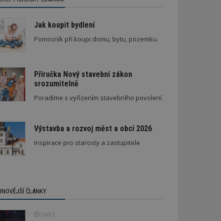
Jak koupit bydlení
Pomocník při koupi domu, bytu, pozemku.
Příručka Nový stavební zákon
srozumitelně
Stará textilka na Slovensku září novotou
Poradíme s vyřízením stavebního povolení
Výstavba a rozvoj měst a obcí 2026
Inspirace pro starosty a zastupitele
JNOVĚJŠÍ ČLÁNKY
DNES